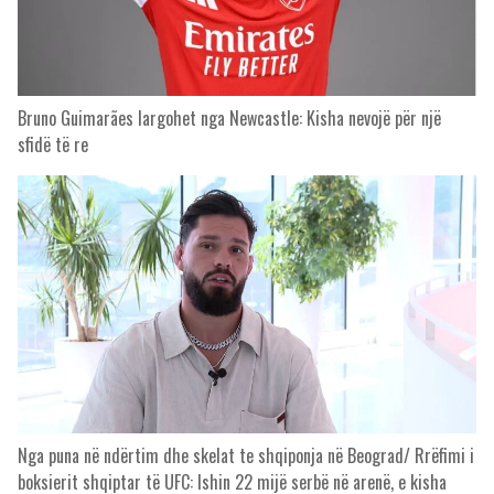
Bruno Guimarães largohet nga Newcastle: Kisha nevojë për një
sfidë të re
Nga puna në ndërtim dhe skelat te shqiponja në Beograd/ Rrëfimi i
boksierit shqiptar të UFC: Ishin 22 mijë serbë në arenë, e kisha