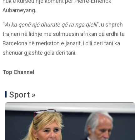
nuk e kurseu një koment për Pierre-Emerick
Aubameyang.
“
Ai ka qenë një dhuratë që ra nga qielli
”, u shpreh
trajneri në lidhje me sulmuesin afrikan që erdhi te
Barcelona në merkaton e janarit, i cili deri tani ka
shënuar gjashtë gola deri tani.
Top Channel
Sport »