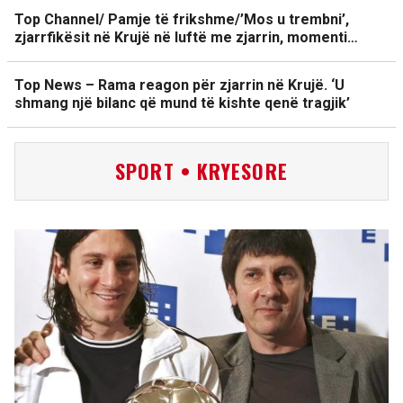
Top Channel/ Pamje të frikshme/’Mos u trembni’,
zjarrfikësit në Krujë në luftë me zjarrin, momenti…
Top News – Rama reagon për zjarrin në Krujë. ‘U
shmang një bilanc që mund të kishte qenë tragjik’
SPORT • KRYESORE