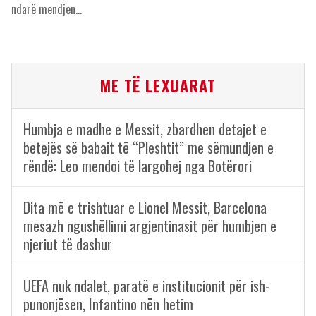
ndarë mendjen…
ME TË LEXUARAT
Humbja e madhe e Messit, zbardhen detajet e
betejës së babait të “Pleshtit” me sëmundjen e
rëndë: Leo mendoi të largohej nga Botërori
Dita më e trishtuar e Lionel Messit, Barcelona
mesazh ngushëllimi argjentinasit për humbjen e
njeriut të dashur
UEFA nuk ndalet, paratë e institucionit për ish-
punonjësen, Infantino nën hetim