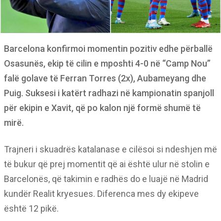
Barcelona konfirmoi momentin pozitiv edhe përballë
Osasunës, ekip të cilin e mposhti 4-0 në “Camp Nou”
falë golave të Ferran Torres (2x), Aubameyang dhe
Puig. Suksesi i katërt radhazi në kampionatin spanjoll
për ekipin e Xavit, që po kalon një formë shumë të
mirë.
Trajneri i skuadrës katalanase e cilësoi si ndeshjen më
të bukur që prej momentit që ai është ulur në stolin e
Barcelonës, që takimin e radhës do e luajë në Madrid
kundër Realit kryesues. Diferenca mes dy ekipeve
është 12 pikë.