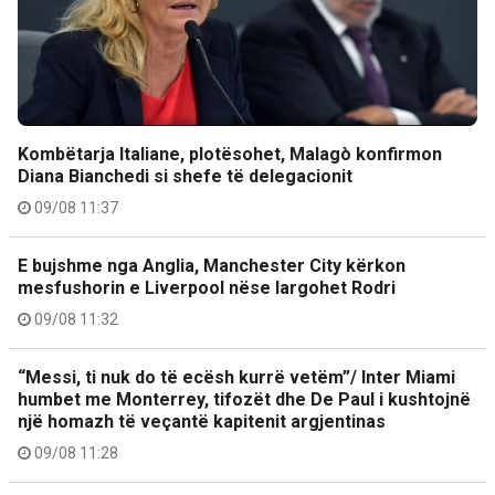
Kombëtarja Italiane, plotësohet, Malagò konfirmon
Diana Bianchedi si shefe të delegacionit
09/08 11:37
E bujshme nga Anglia, Manchester City kërkon
mesfushorin e Liverpool nëse largohet Rodri
09/08 11:32
“Messi, ti nuk do të ecësh kurrë vetëm”/ Inter Miami
humbet me Monterrey, tifozët dhe De Paul i kushtojnë
një homazh të veçantë kapitenit argjentinas
09/08 11:28