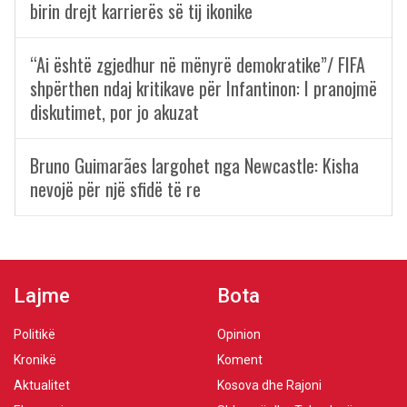
birin drejt karrierës së tij ikonike
“Ai është zgjedhur në mënyrë demokratike”/ FIFA
shpërthen ndaj kritikave për Infantinon: I pranojmë
diskutimet, por jo akuzat
Bruno Guimarães largohet nga Newcastle: Kisha
nevojë për një sfidë të re
Lajme
Bota
Politikë
Opinion
Kronikë
Koment
Aktualitet
Kosova dhe Rajoni