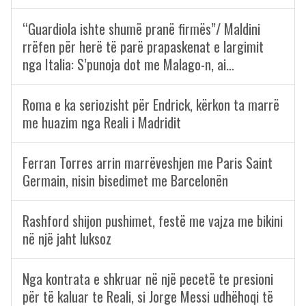
“Guardiola ishte shumë pranë firmës”/ Maldini
rrëfen për herë të parë prapaskenat e largimit
nga Italia: S’punoja dot me Malago-n, ai…
Roma e ka seriozisht për Endrick, kërkon ta marrë
me huazim nga Reali i Madridit
Ferran Torres arrin marrëveshjen me Paris Saint
Germain, nisin bisedimet me Barcelonën
Rashford shijon pushimet, festë me vajza me bikini
në një jaht luksoz
Nga kontrata e shkruar në një pecetë te presioni
për të kaluar te Reali, si Jorge Messi udhëhoqi të