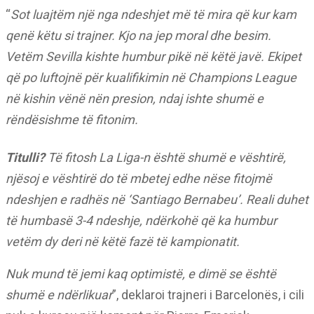
“
Sot luajtëm një nga ndeshjet më të mira që kur kam
qenë këtu si trajner. Kjo na jep moral dhe besim.
Vetëm Sevilla kishte humbur pikë në këtë javë.
Ekipet
që po luftojnë për kualifikimin në Champions League
në kishin vënë nën presion, ndaj ishte shumë e
rëndësishme të fitonim.
Titulli?
Të fitosh La Liga-n është shumë e vështirë,
njësoj e vështirë do të mbetej edhe nëse fitojmë
ndeshjen e radhës në ‘Santiago Bernabeu’.
Reali duhet
të humbasë 3-4 ndeshje, ndërkohë që ka humbur
vetëm dy deri në këtë fazë të kampionatit.
Nuk mund të jemi kaq optimistë, e dimë se është
shumë e ndërlikuar
”, deklaroi trajneri i Barcelonës, i cili