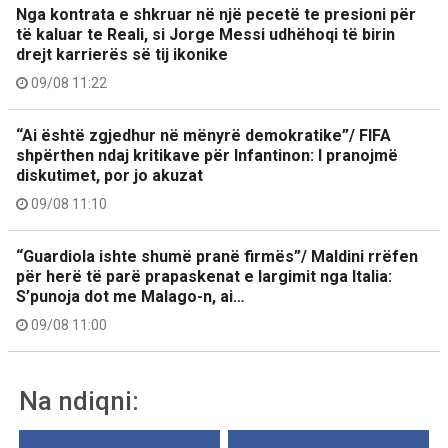
Nga kontrata e shkruar në një pecetë te presioni për
të kaluar te Reali, si Jorge Messi udhëhoqi të birin
drejt karrierës së tij ikonike
09/08 11:22
“Ai është zgjedhur në mënyrë demokratike”/ FIFA
shpërthen ndaj kritikave për Infantinon: I pranojmë
diskutimet, por jo akuzat
09/08 11:10
“Guardiola ishte shumë pranë firmës”/ Maldini rrëfen
për herë të parë prapaskenat e largimit nga Italia:
S’punoja dot me Malago-n, ai…
09/08 11:00
Na ndiqni: