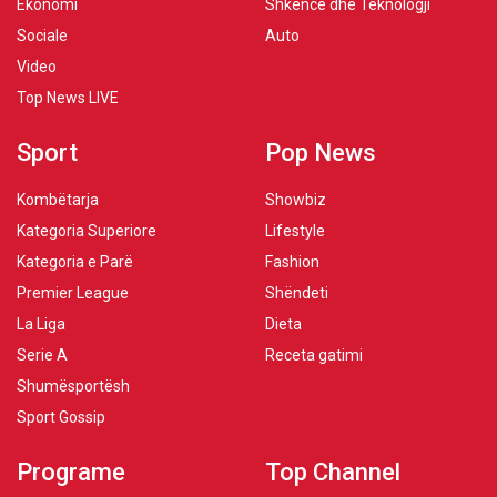
Ekonomi
Shkencë dhe Teknologji
Sociale
Auto
Video
Top News LIVE
Sport
Pop News
Kombëtarja
Showbiz
Kategoria Superiore
Lifestyle
Kategoria e Parë
Fashion
Premier League
Shëndeti
La Liga
Dieta
Serie A
Receta gatimi
Shumësportësh
Sport Gossip
Programe
Top Channel