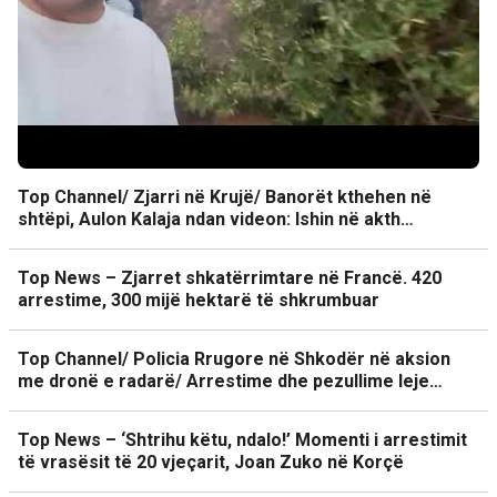
Top Channel/ Zjarri në Krujë/ Banorët kthehen në
shtëpi, Aulon Kalaja ndan videon: Ishin në akth…
Top News – Zjarret shkatërrimtare në Francë. 420
arrestime, 300 mijë hektarë të shkrumbuar
Top Channel/ Policia Rrugore në Shkodër në aksion
me dronë e radarë/ Arrestime dhe pezullime leje…
Top News – ‘Shtrihu këtu, ndalo!’ Momenti i arrestimit
të vrasësit të 20 vjeçarit, Joan Zuko në Korçë