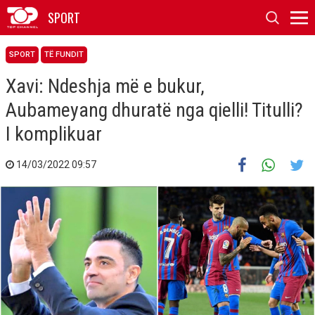
SPORT
SPORT
TË FUNDIT
Xavi: Ndeshja më e bukur,
Aubameyang dhuratë nga qielli! Titulli?
I komplikuar
14/03/2022 09:57