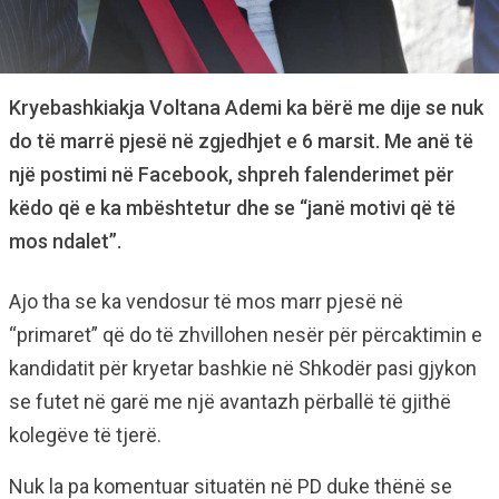
Kryebashkiakja Voltana Ademi ka bërë me dije se nuk
do të marrë pjesë në zgjedhjet e 6 marsit. Me anë të
një postimi në Facebook, shpreh falenderimet për
këdo që e ka mbështetur dhe se “janë motivi që të
mos ndalet”.
Ajo tha se ka vendosur të mos marr pjesë në
“primaret” që do të zhvillohen nesër për përcaktimin e
kandidatit për kryetar bashkie në Shkodër pasi gjykon
se futet në garë me një avantazh përballë të gjithë
kolegëve të tjerë.
Nuk la pa komentuar situatën në PD duke thënë se