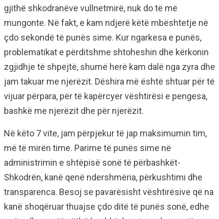
gjithë shkodranëve vullnetmirë, nuk do të më
mungonte. Në fakt, e kam ndjerë këtë mbështetje në
çdo sekondë të punës sime. Kur ngarkesa e punës,
problematikat e përditshme shtoheshin dhe kërkonin
zgjidhje të shpejtë, shumë herë kam dalë nga zyra dhe
jam takuar me njerëzit. Dëshira më është shtuar për të
vijuar përpara, për të kapërcyer vështirësi e pengesa,
bashkë me njerëzit dhe për njerëzit.
Në këto 7 vite, jam përpjekur të jap maksimumin tim,
më të mirën time. Parime të punës sime në
administrimin e shtëpisë sonë të përbashkët-
Shkodrën, kanë qenë ndershmëria, përkushtimi dhe
transparenca. Besoj se pavarësisht vështirësive që na
kanë shoqëruar thuajse çdo ditë të punës sonë, edhe