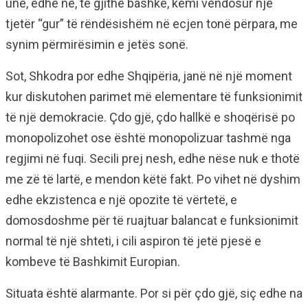
unë, edhe ne, të gjithë bashkë, kemi vendosur një
tjetër “gur” të rëndësishëm në ecjen tonë përpara, me
synim përmirësimin e jetës sonë.
Sot, Shkodra por edhe Shqipëria, janë në një moment
kur diskutohen parimet më elementare të funksionimit
të një demokracie. Çdo gjë, çdo hallkë e shoqërisë po
monopolizohet ose është monopolizuar tashmë nga
regjimi në fuqi. Secili prej nesh, edhe nëse nuk e thotë
me zë të lartë, e mendon këtë fakt. Po vihet në dyshim
edhe ekzistenca e një opozite të vërtetë, e
domosdoshme për të ruajtuar balancat e funksionimit
normal të një shteti, i cili aspiron të jetë pjesë e
kombeve të Bashkimit Europian.
Situata është alarmante. Por si për çdo gjë, siç edhe na