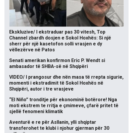
Ekskluzive/ I ekstraduar pas 30 vitesh, Top
Channel zbardh dosjen e Sokol Hoxhës: Si një
sherr për një kasetofon solli vrasjen e dy
vëllezërve në Patos
Senati amerikan konfirmon Eric P. Wendt si
ambasador të SHBA-së në Shqipëri
VIDEO/ I prangosur dhe nën masa të rrepta sigurie,
momenti i ekstradimit të Sokol Hoxhës në
Shqipëri, autor i tre vrasjeve
“El Niño” tronditje për ekonominë botërore! Nga
moti ekstrem te rritja e çmimeve, çfarë pritet të
sjellë fenomeni klimatik
Aventurë e re për Asllanin, ylli shqiptar
transferohet te klubi i njohur gjerman për 30