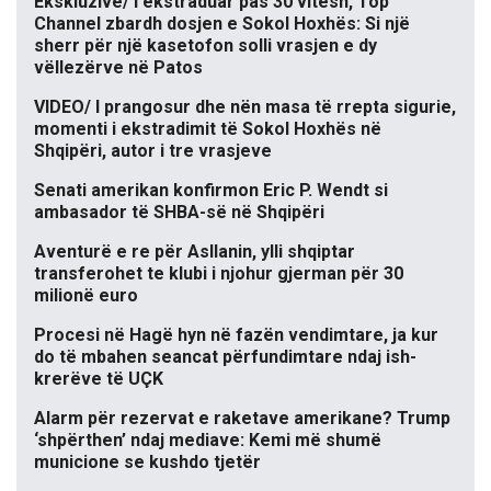
Ekskluzive/ I ekstraduar pas 30 vitesh, Top
Channel zbardh dosjen e Sokol Hoxhës: Si një
sherr për një kasetofon solli vrasjen e dy
vëllezërve në Patos
VIDEO/ I prangosur dhe nën masa të rrepta sigurie,
momenti i ekstradimit të Sokol Hoxhës në
Shqipëri, autor i tre vrasjeve
Senati amerikan konfirmon Eric P. Wendt si
ambasador të SHBA-së në Shqipëri
Aventurë e re për Asllanin, ylli shqiptar
transferohet te klubi i njohur gjerman për 30
milionë euro
Procesi në Hagë hyn në fazën vendimtare, ja kur
do të mbahen seancat përfundimtare ndaj ish-
krerëve të UÇK
Alarm për rezervat e raketave amerikane? Trump
‘shpërthen’ ndaj mediave: Kemi më shumë
municione se kushdo tjetër