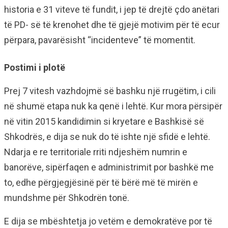
historia e 31 viteve të fundit, i jep të drejtë çdo anëtari
të PD- së të krenohet dhe të gjejë motivim për të ecur
përpara, pavarësisht “incidenteve” të momentit.
Postimi i plotë
Prej 7 vitesh vazhdojmë së bashku një rrugëtim, i cili
në shumë etapa nuk ka qenë i lehtë. Kur mora përsipër
në vitin 2015 kandidimin si kryetare e Bashkisë së
Shkodrës, e dija se nuk do të ishte një sfidë e lehtë.
Ndarja e re territoriale rriti ndjeshëm numrin e
banorëve, sipërfaqen e administrimit por bashkë me
to, edhe përgjegjësinë për të bërë më të mirën e
mundshme për Shkodrën tonë.
E dija se mbështetja jo vetëm e demokratëve por të