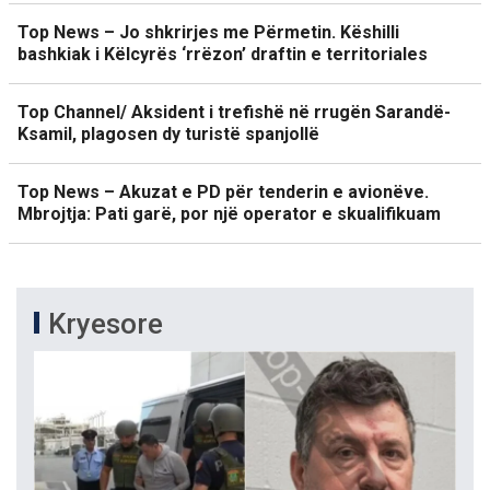
Top News – Jo shkrirjes me Përmetin. Këshilli
bashkiak i Këlcyrës ‘rrëzon’ draftin e territoriales
Top Channel/ Aksident i trefishë në rrugën Sarandë-
Ksamil, plagosen dy turistë spanjollë
Top News – Akuzat e PD për tenderin e avionëve.
Mbrojtja: Pati garë, por një operator e skualifikuam
Kryesore