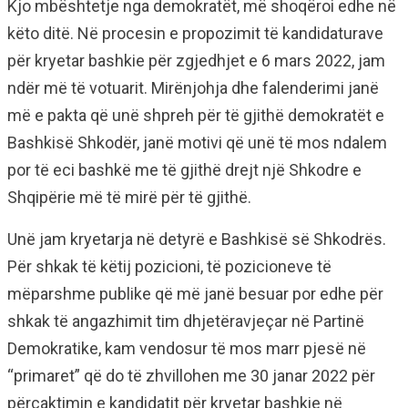
Kjo mbështetje nga demokratët, më shoqëroi edhe në
këto ditë. Në procesin e propozimit të kandidaturave
për kryetar bashkie për zgjedhjet e 6 mars 2022, jam
ndër më të votuarit. Mirënjohja dhe falenderimi janë
më e pakta që unë shpreh për të gjithë demokratët e
Bashkisë Shkodër, janë motivi që unë të mos ndalem
por të eci bashkë me të gjithë drejt një Shkodre e
Shqipërie më të mirë për të gjithë.
Unë jam kryetarja në detyrë e Bashkisë së Shkodrës.
Për shkak të këtij pozicioni, të pozicioneve të
mëparshme publike që më janë besuar por edhe për
shkak të angazhimit tim dhjetëravjeçar në Partinë
Demokratike, kam vendosur të mos marr pjesë në
“primaret” që do të zhvillohen me 30 janar 2022 për
përcaktimin e kandidatit për kryetar bashkie në