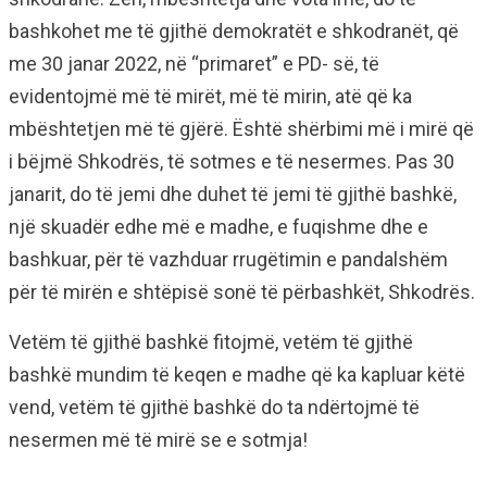
bashkohet me të gjithë demokratët e shkodranët, që
me 30 janar 2022, në “primaret” e PD- së, të
evidentojmë më të mirët, më të mirin, atë që ka
mbështetjen më të gjërë. Është shërbimi më i mirë që
i bëjmë Shkodrës, të sotmes e të nesermes. Pas 30
janarit, do të jemi dhe duhet të jemi të gjithë bashkë,
një skuadër edhe më e madhe, e fuqishme dhe e
bashkuar, për të vazhduar rrugëtimin e pandalshëm
për të mirën e shtëpisë sonë të përbashkët, Shkodrës.
Vetëm të gjithë bashkë fitojmë, vetëm të gjithë
bashkë mundim të keqen e madhe që ka kapluar këtë
vend, vetëm të gjithë bashkë do ta ndërtojmë të
nesermen më të mirë se e sotmja!