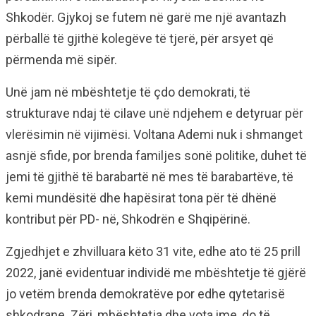
Shkodër. Gjykoj se futem në garë me një avantazh
përballë të gjithë kolegëve të tjerë, për arsyet që
përmenda më sipër.
Unë jam në mbështetje të çdo demokrati, të
strukturave ndaj të cilave unë ndjehem e detyruar për
vlerësimin në vijimësi. Voltana Ademi nuk i shmanget
asnjë sfide, por brenda familjes sonë politike, duhet të
jemi të gjithë të barabartë në mes të barabartëve, të
kemi mundësitë dhe hapësirat tona për të dhënë
kontribut për PD- në, Shkodrën e Shqipërinë.
Zgjedhjet e zhvilluara këto 31 vite, edhe ato të 25 prill
2022, janë evidentuar individë me mbështetje të gjërë
jo vetëm brenda demokratëve por edhe qytetarisë
shkodrane. Zëri, mbështetja dhe vota ime, do të