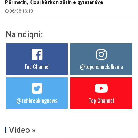
Përmetin, Klosi kërkon zërin e qytetarëve
06/08 13:10
Na ndiqni:
Top Channel
@topchannelalbania
@tchbreakingnews
Top Channel
Video »