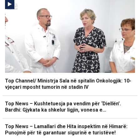
Top Channel/ Ministrja Sala në spitalin Onkologjik: 10-
vjeçari mposht tumorin në stadin IV
Top News – Kushtetuesja pa vendim për ‘Diellën’.
Bardhi: Gjykata ka shkelur ligjin, vonesa e…
Top News – Lamallari dhe Hita inspektim në Himarë:
Punojmë për të garantuar sigurinë e turistëve!