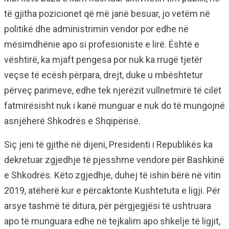
të gjitha pozicionet që më janë besuar, jo vetëm në
politikë dhe administrimin vendor por edhe në
mësimdhënie apo si profesioniste e lirë. Është e
vështirë, ka mjaft pengesa por nuk ka rrugë tjetër
veçse të ecësh përpara, drejt, duke u mbështetur
përveç parimeve, edhe tek njerëzit vullnetmirë të cilët
fatmirësisht nuk i kanë munguar e nuk do të mungojnë
asnjëherë Shkodrës e Shqipërisë.
Siç jeni të gjithë në dijeni, Presidenti i Republikës ka
dekretuar zgjedhje të pjesshme vendore për Bashkinë
e Shkodrës. Këto zgjedhje, duhej të ishin bërë në vitin
2019, atëherë kur e përcaktonte Kushtetuta e ligji. Për
arsye tashmë të ditura, për përgjegjësi të ushtruara
apo të munguara edhe në tejkalim apo shkelje të ligjit,