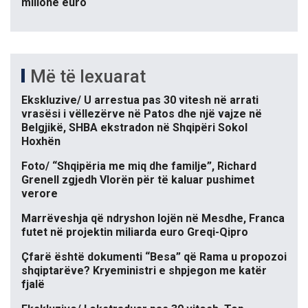
milionë euro
Më të lexuarat
Ekskluzive/ U arrestua pas 30 vitesh në arrati
vrasësi i vëllezërve në Patos dhe një vajze në
Belgjikë, SHBA ekstradon në Shqipëri Sokol
Hoxhën
Foto/ “Shqipëria me miq dhe familje”, Richard
Grenell zgjedh Vlorën për të kaluar pushimet
verore
Marrëveshja që ndryshon lojën në Mesdhe, Franca
futet në projektin miliarda euro Greqi-Qipro
Çfarë është dokumenti “Besa” që Rama u propozoi
shqiptarëve? Kryeministri e shpjegon me katër
fjalë