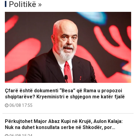
Politikë »
Çfarë është dokumenti “Besa” që Rama u propozoi
shqiptarëve? Kryeministri e shpjegon me katër fjalë
06/08 17:55
Përkujtohet Major Abaz Kupi në Krujë, Aulon Kalaja:
Nuk na duhet konsullata serbe në Shkodër, por…
06/08 15:24