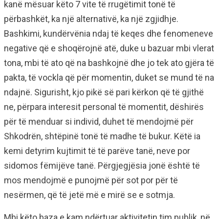
kanë mësuar këto 7 vite të rrugëtimit tonë të
përbashkët, ka një alternativë, ka një zgjidhje.
Bashkimi, kundërvënia ndaj të keqes dhe fenomeneve
negative që e shoqërojnë atë, duke u bazuar mbi vlerat
tona, mbi të ato që na bashkojnë dhe jo tek ato gjëra të
pakta, të vockla që për momentin, duket se mund të na
ndajnë. Sigurisht, kjo pikë së pari kërkon që të gjithë
ne, përpara interesit personal të momentit, dëshirës
për të menduar si individ, duhet të mendojmë për
Shkodrën, shtëpinë tonë të madhe të bukur. Këtë ia
kemi detyrim kujtimit të të parëve tanë, neve por
sidomos fëmijëve tanë. Përgjegjësia jonë është të
mos mendojmë e punojmë për sot por për të
nesërmen, që të jetë më e mirë se e sotmja.
Mbi këto baza e kam ndërtuar aktivitetin tim publik, në