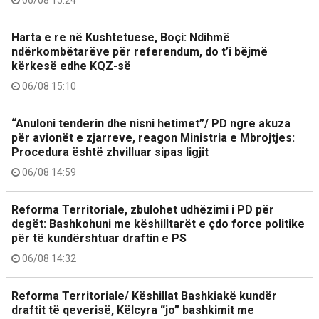
Harta e re në Kushtetuese, Boçi: Ndihmë
ndërkombëtarëve për referendum, do t’i bëjmë
kërkesë edhe KQZ-së
06/08 15:10
“Anuloni tenderin dhe nisni hetimet”/ PD ngre akuza
për avionët e zjarreve, reagon Ministria e Mbrojtjes:
Procedura është zhvilluar sipas ligjit
06/08 14:59
Reforma Territoriale, zbulohet udhëzimi i PD për
degët: Bashkohuni me këshilltarët e çdo force politike
për të kundërshtuar draftin e PS
06/08 14:32
Reforma Territoriale/ Këshillat Bashkiakë kundër
draftit të qeverisë, Këlcyra “jo” bashkimit me