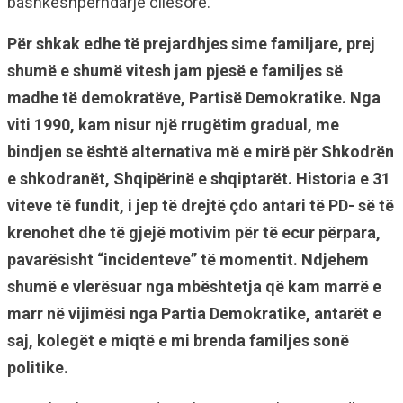
bashkëshpërndarje cilësore.
Për shkak edhe të prejardhjes sime familjare, prej
shumë e shumë vitesh jam pjesë e familjes së
madhe të demokratëve, Partisë Demokratike. Nga
viti 1990, kam nisur një rrugëtim gradual, me
bindjen se është alternativa më e mirë për Shkodrën
e shkodranët, Shqipërinë e shqiptarët. Historia e 31
viteve të fundit, i jep të drejtë çdo antari të PD- së të
krenohet dhe të gjejë motivim për të ecur përpara,
pavarësisht “incidenteve” të momentit. Ndjehem
shumë e vlerësuar nga mbështetja që kam marrë e
marr në vijimësi nga Partia Demokratike, antarët e
saj, kolegët e miqtë e mi brenda familjes sonë
politike.