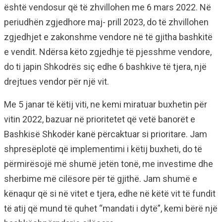
është vendosur që të zhvillohen me 6 mars 2022. Në
periudhën zgjedhore maj- prill 2023, do të zhvillohen
zgjedhjet e zakonshme vendore në të gjitha bashkitë
e vendit. Ndërsa këto zgjedhje të pjesshme vendore,
do ti japin Shkodrës siç edhe 6 bashkive të tjera, një
drejtues vendor për një vit.
Me 5 janar të këtij viti, ne kemi miratuar buxhetin për
vitin 2022, bazuar në prioritetet që vetë banorët e
Bashkisë Shkodër kanë përcaktuar si prioritare. Jam
shpresëplotë që implementimi i këtij buxheti, do të
përmirësojë më shumë jetën tonë, me investime dhe
sherbime më cilësore për të gjithë. Jam shumë e
kënaqur që si në vitet e tjera, edhe në këtë vit të fundit
të atij që mund të quhet “mandati i dytë”, kemi bërë një