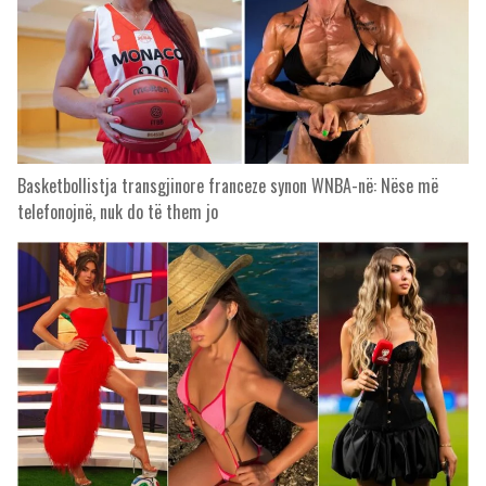
Basketbollistja transgjinore franceze synon WNBA-në: Nëse më
telefonojnë, nuk do të them jo