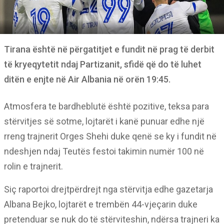
Tirana është në përgatitjet e fundit në prag të derbit
të kryeqytetit ndaj Partizanit, sfidë që do të luhet
ditën e enjte në Air Albania në orën 19:45.
Atmosfera te bardheblutë është pozitive, teksa para
stërvitjes së sotme, lojtarët i kanë punuar edhe një
rreng trajnerit Orges Shehi duke qenë se ky i fundit në
ndeshjen ndaj Teutës festoi takimin numër 100 në
rolin e trajnerit.
Siç raportoi drejtpërdrejt nga stërvitja edhe gazetarja
Albana Bejko, lojtarët e trembën 44-vjeçarin duke
pretenduar se nuk do të stërviteshin, ndërsa trajneri ka