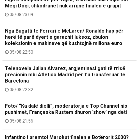
Megi Doçi, shkodranet nuk arrijnë finalen e grupit
05/08 23:09
Nga Bugatti te Ferrari e McLaren/ Ronaldo hap për
herë të parë dyert e garazhit luksoz, zbulon
koleksionin e makinave që kushtojnë miliona euro
05/08 22:50
Telenovela Julian Alvarez, argjentinasi gati të rrisë
presionin mbi Atletico Madrid për t’u transferuar te
Barcelona
05/08 22:32
Foto/ “Ka dalë dielli”, moderatorja e Top Channel nis
pushimet, Françeska Rustem dhuron ‘show’ nga deti
05/08 21:56
Infantino i premtoi Marokut finalen e Botërorit 2030?