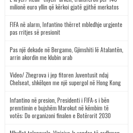
milionë euro yllin që kërkoi gjatë gjithë merkatos
FIFA në alarm, Infantino thërret mbledhje urgjente
pas rritjes së presionit
Pas një dekade në Bergamo, Gjimshiti lë Atalantën,
arrin akordin me klubin arab
Video/ Zhegrova i jep fitoren Juventusit ndaj
Chelseat, shkëlqen me një supergol në Hong Kong
Infantino në presion, Presidenti i FIFA-s i bën
premtimin e bujshëm Marokut në këmbim të
votës: Do organizoni finalen e Botërorit 2030