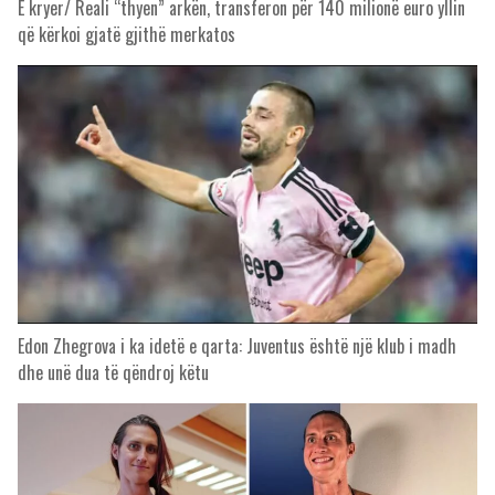
E kryer/ Reali “thyen” arkën, transferon për 140 milionë euro yllin
që kërkoi gjatë gjithë merkatos
Edon Zhegrova i ka idetë e qarta: Juventus është një klub i madh
dhe unë dua të qëndroj këtu