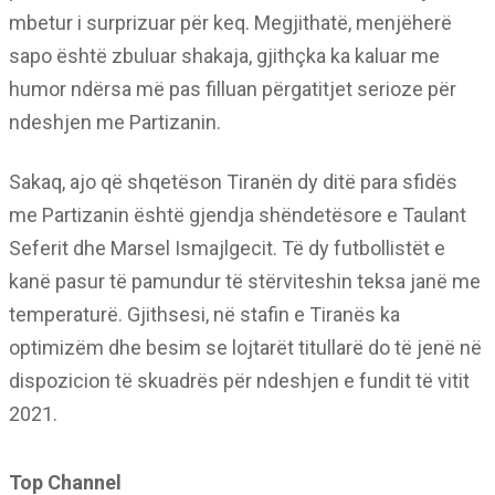
mbetur i surprizuar për keq. Megjithatë, menjëherë
sapo është zbuluar shakaja, gjithçka ka kaluar me
humor ndërsa më pas filluan përgatitjet serioze për
ndeshjen me Partizanin.
Sakaq, ajo që shqetëson Tiranën dy ditë para sfidës
me Partizanin është gjendja shëndetësore e Taulant
Seferit dhe Marsel Ismajlgecit. Të dy futbollistët e
kanë pasur të pamundur të stërviteshin teksa janë me
temperaturë. Gjithsesi, në stafin e Tiranës ka
optimizëm dhe besim se lojtarët titullarë do të jenë në
dispozicion të skuadrës për ndeshjen e fundit të vitit
2021.
Top Channel