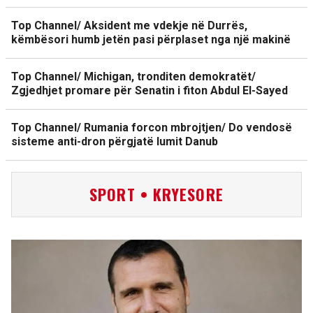
Top Channel/ Aksident me vdekje në Durrës,
këmbësori humb jetën pasi përplaset nga një makinë
Top Channel/ Michigan, tronditen demokratët/
Zgjedhjet promare për Senatin i fiton Abdul El-Sayed
Top Channel/ Rumania forcon mbrojtjen/ Do vendosë
sisteme anti-dron përgjatë lumit Danub
SPORT • KRYESORE