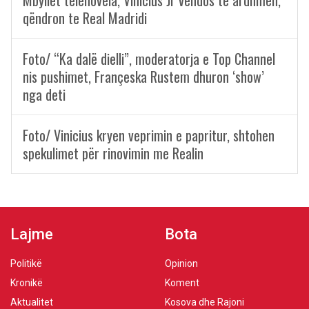
Mbyllet telenovela, Vinicius Jr vendos të ardhmen,
qëndron te Real Madridi
Foto/ “Ka dalë dielli”, moderatorja e Top Channel
nis pushimet, Françeska Rustem dhuron ‘show’
nga deti
Foto/ Vinicius kryen veprimin e papritur, shtohen
spekulimet për rinovimin me Realin
Lajme
Bota
Politikë
Opinion
Kronikë
Koment
Aktualitet
Kosova dhe Rajoni