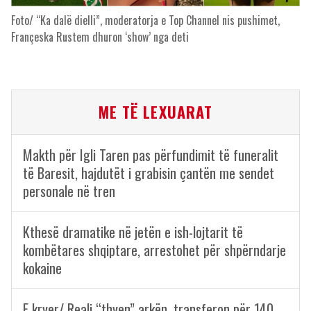
Foto/ “Ka dalë dielli”, moderatorja e Top Channel nis pushimet,
Françeska Rustem dhuron ‘show’ nga deti
ME TË LEXUARAT
Makth për Igli Taren pas përfundimit të funeralit
të Baresit, hajdutët i grabisin çantën me sendet
personale në tren
Kthesë dramatike në jetën e ish-lojtarit të
kombëtares shqiptare, arrestohet për shpërndarje
kokaine
E kryer/ Reali “thyen” arkën, transferon për 140