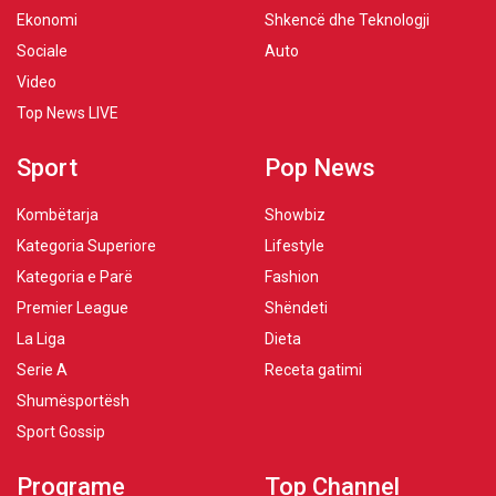
Ekonomi
Shkencë dhe Teknologji
Sociale
Auto
Video
Top News LIVE
Sport
Pop News
Kombëtarja
Showbiz
Kategoria Superiore
Lifestyle
Kategoria e Parë
Fashion
Premier League
Shëndeti
La Liga
Dieta
Serie A
Receta gatimi
Shumësportësh
Sport Gossip
Programe
Top Channel