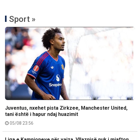
Sport »
Juventus, nxehet pista Zirkzee, Manchester United,
tani është i hapur ndaj huazimit
05/08 23:56
Liga e Kampioneve për vajza, Vllaznisë nuk i mjafton