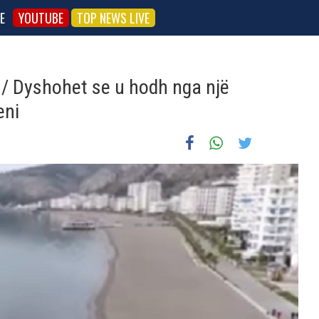
E
YOUTUBE
TOP NEWS LIVE
n/ Dyshohet se u hodh nga një
eni