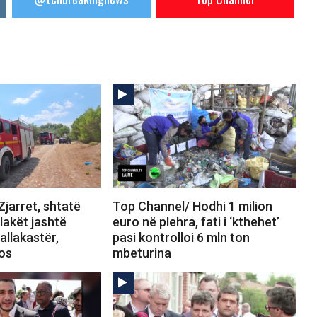
jarret, shtatë
Top Channel/ Hodhi 1 milion
Flakët jashtë
euro në plehra, fati i ‘kthehet’
allakastër,
pasi kontrolloi 6 mln ton
tos
mbeturina