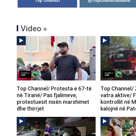
Video »
Top Channel/ Protesta e 67-të
Top Channel/ Z
në Tiranë/ Pas fjalimeve,
vatra aktive/ 
protestuesit nisën marshimet
kontrollit në M
dhe thirrjet
kalojnë në Pa