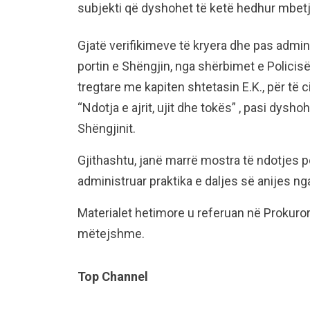
subjekti që dyshohet të ketë hedhur mbetj
Gjatë verifikimeve të kryera dhe pas adminis
portin e Shëngjin, nga shërbimet e Policisë,
tregtare me kapiten shtetasin E.K., për të c
“Ndotja e ajrit, ujit dhe tokës” , pasi dysh
Shëngjinit.
Gjithashtu, janë marrë mostra të ndotjes
administruar praktika e daljes së anijes nga 
Materialet hetimore u referuan në Prokuror
mëtejshme.
Top Channel