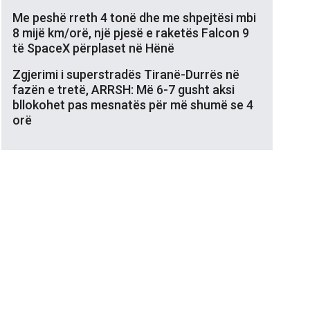
Me peshë rreth 4 tonë dhe me shpejtësi mbi
8 mijë km/orë, një pjesë e raketës Falcon 9
të SpaceX përplaset në Hënë
Zgjerimi i superstradës Tiranë-Durrës në
fazën e tretë, ARRSH: Më 6-7 gusht aksi
bllokohet pas mesnatës për më shumë se 4
orë