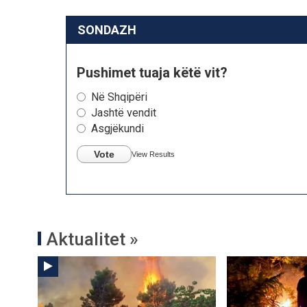
SONDAZH
Pushimet tuaja këtë vit?
Në Shqipëri
Jashtë vendit
Asgjëkundi
Vote
View Results
Aktualitet »