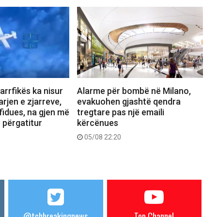
jarrfikës ka nisur
Alarme për bombë në Milano,
rjen e zjarreve,
evakuohen gjashtë qendra
fidues, na gjen më
tregtare pas një emaili
ë përgatitur
kërcënues
05/08 22:20
@tchbreakingnews
Top Channel