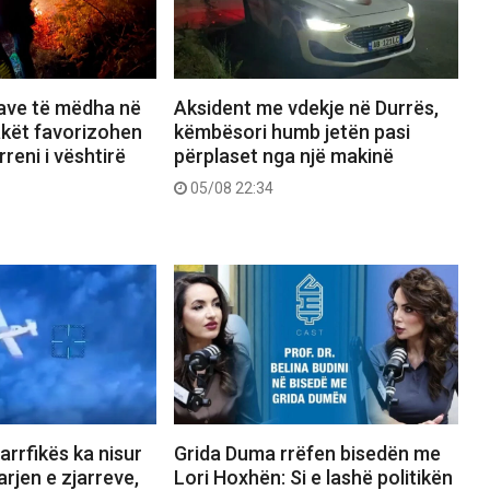
save të mëdha në
Aksident me vdekje në Durrës,
lakët favorizohen
këmbësori humb jetën pasi
reni i vështirë
përplaset nga një makinë
05/08 22:34
jarrfikës ka nisur
Grida Duma rrëfen bisedën me
rjen e zjarreve,
Lori Hoxhën: Si e lashë politikën