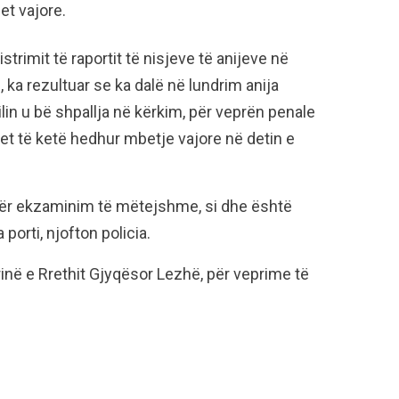
et vajore.
trimit të raportit të nisjeve të anijeve në
 ka rezultuar se ka dalë në lundrim anija
ilin u bë shpallja në kërkim, për veprën penale
ohet të ketë hedhur mbetje vajore në detin e
 për ekzaminim të mëtejshme, si dhe është
porti, njofton policia.
inë e Rrethit Gjyqësor Lezhë, për veprime të