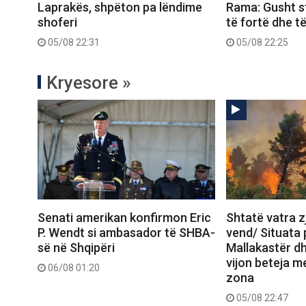
Laprakës, shpëton pa lëndime
Rama: Gusht s
shoferi
të fortë dhe t
05/08 22:31
05/08 22:25
Kryesore »
Senati amerikan konfirmon Eric
Shtatë vatra zj
P. Wendt si ambasador të SHBA-
vend/ Situata
së në Shqipëri
Mallakastër dh
vijon beteja me
06/08 01:20
zona
05/08 22:47