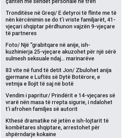
çantën me sendet personale në tren
Tronditëse në Greqi/ E detyroi të flinte me të
nën kërcënimin se do t’i vriste familjarët, 41-
vjeçari shqiptar përdhunon vajzën 9-vjeçare
të partneres
Foto/ Një “grabitqare në anije, ish-
kuzhinierja 25-vjeçare akuzohet për një sërë
sulmesh seksuale ndaj… marinarëve
83 vite në fund të detit Jon/ Zbulohet anija
gjermane e Luftës së Dytë Botërore, e
vetmja e llojit të saj në botë
Vendim i papritur/ Prindërit e 14-vjeçares së
vrarë nën masa të rrepta sigurie, i ndalohet
t’i afrohen familjes së autorit
Kthesë dramatike në jetën e ish-lojtarit të
kombëtares shqiptare, arrestohet për
shpërndarje kokaine