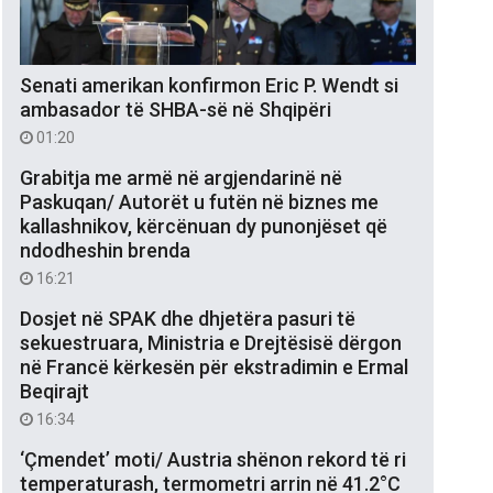
Senati amerikan konfirmon Eric P. Wendt si
ambasador të SHBA-së në Shqipëri
01:20
Grabitja me armë në argjendarinë në
Paskuqan/ Autorët u futën në biznes me
kallashnikov, kërcënuan dy punonjëset që
ndodheshin brenda
16:21
Dosjet në SPAK dhe dhjetëra pasuri të
sekuestruara, Ministria e Drejtësisë dërgon
në Francë kërkesën për ekstradimin e Ermal
Beqirajt
16:34
‘Çmendet’ moti/ Austria shënon rekord të ri
temperaturash, termometri arrin në 41.2°C