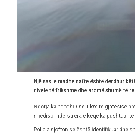
Një sasi e madhe nafte është derdhur këtë
nivele të frikshme dhe aromë shumë të ren
Ndotja ka ndodhur në 1 km të gjatësisë br
mjedisor ndërsa era e keqe ka pushtuar të 
Policia njofton se është identifikuar dhe sh