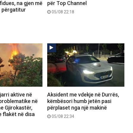
fidues, na gjen më
për Top Channel
ë përgatitur
05/08 22:18
arri aktive në
Aksident me vdekje në Durrës,
 problematike në
këmbësori humb jetën pasi
e Gjirokastër,
përplaset nga një makinë
 flakët në disa
05/08 22:34