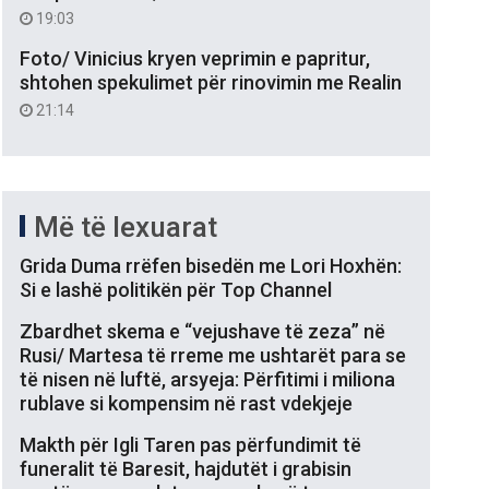
19:03
Foto/ Vinicius kryen veprimin e papritur,
shtohen spekulimet për rinovimin me Realin
21:14
Më të lexuarat
Grida Duma rrëfen bisedën me Lori Hoxhën:
Si e lashë politikën për Top Channel
Zbardhet skema e “vejushave të zeza” në
Rusi/ Martesa të rreme me ushtarët para se
të nisen në luftë, arsyeja: Përfitimi i miliona
rublave si kompensim në rast vdekjeje
Makth për Igli Taren pas përfundimit të
funeralit të Baresit, hajdutët i grabisin