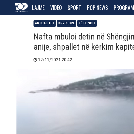
LAJME
VIDEO
SPORT
POP NEWS
PROGRAM
AKTUALITET
KRYESORE
TË FUNDIT
Nafta mbuloi detin në Shëngji
anije, shpallet në kërkim kapit
12/11/2021 20:42