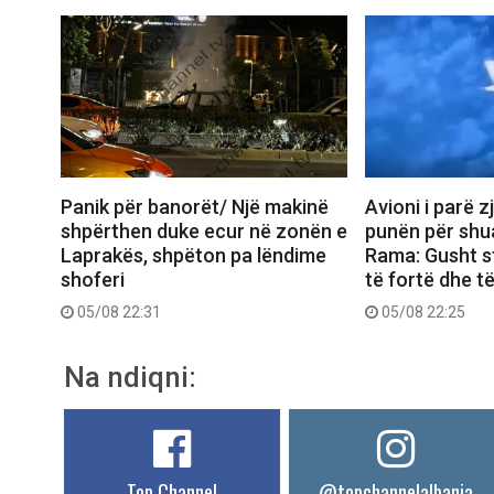
Panik për banorët/ Një makinë
Avioni i parë z
shpërthen duke ecur në zonën e
punën për shua
Laprakës, shpëton pa lëndime
Rama: Gusht s
shoferi
të fortë dhe t
05/08 22:31
05/08 22:25
Na ndiqni:
Top Channel
@topchannelalbania