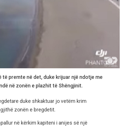
 të premte në det, duke krijuar një ndotje me
dë në zonën e plazhit të Shëngjinit.
egdetare duke shkaktuar jo vetëm krim
gjithë zonën e bregdetit.
pallur në kërkim kapiteni i anijes së një