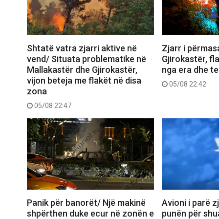
Shtatë vatra zjarri aktive në
Zjarr i përma
vend/ Situata problematike në
Gjirokastër, f
Mallakastër dhe Gjirokastër,
nga era dhe ter
vijon beteja me flakët në disa
05/08 22:42
zona
05/08 22:47
Panik për banorët/ Një makinë
Avioni i parë z
shpërthen duke ecur në zonën e
punën për shua