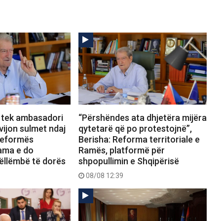
 tek ambasadori
“Përshëndes ata dhjetëra mijëra
vijon sulmet ndaj
qytetarë që po protestojnë”,
Reformës
Berisha: Reforma territoriale e
Rama e do
Ramës, platformë për
ëllëmbë të dorës
shpopullimin e Shqipërisë
08/08 12:39