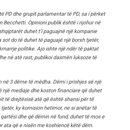
ë PD dhe grupit parlamentar të PD, sa i përket
 Becchetti. Opinioni publik është i njohur në
shqiptarët duhet t’i paguajnë një kompanie
 sot do të duhet të paguajë një borxh tjetër,
marrje politike. Ajo ishte një ndër të paktat
he në atë rast, publikoi dasmën luksoze të
ton në 3 dëme të mëdha. Dëmi i prishjes së një
ë të një mediaje dhe koston financiare që duhet
it të drejtësisë atë që është shansi për të
tjetër, ky komision hetimor, ne si anëtar të
 qartësi dhe që dëmin në fund, duhet të mos e
por ata që e nisën me koshiencë këtë dëm.