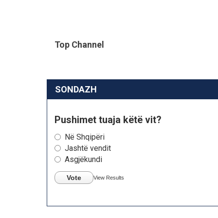
Top Channel
SONDAZH
Pushimet tuaja këtë vit?
Në Shqipëri
Jashtë vendit
Asgjëkundi
Vote
View Results