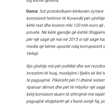
saj është qeveria.
Duma:
Sot protokolluam kërkesën zyrtare t
komisionit hetimor të Kuvendit për çështjen
këtë rast dhe koston mbi 120 mln euro që 
private. Në këtë gjendje që është Shqipëria
për një sagë që nisi në 2015 si një sagë hak
media që bënte opozitë ndaj korrupsionit d
Veliajt.
Kjo çështje nisi për politikë dhe sot rezul
investimi të huaj, moslejimi i fjalës së lir
të paguajmë. Pikërisht për t’i dhënë sistem
riparuar dëmet dhe për të mbyllur një sagë 
këtij komisioni duam të shtrojmë më tepër
paguajnë shqiptarët që s’kanë asnjë faj, 