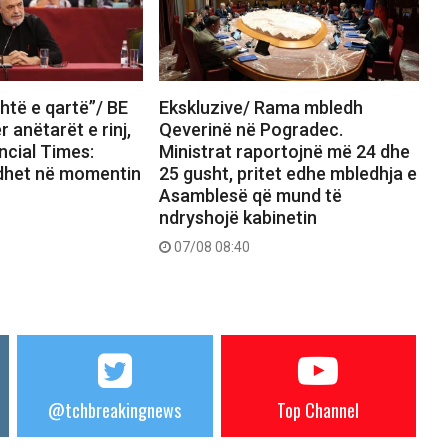
htë e qartë”/ BE
Ekskluzive/ Rama mbledh
 anëtarët e rinj,
Qeverinë në Pogradec.
ncial Times:
Ministrat raportojnë më 24 dhe
dhet në momentin
25 gusht, pritet edhe mbledhja e
Asamblesë që mund të
ndryshojë kabinetin
07/08 08:40
@tchbreakingnews
Top Channel