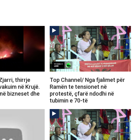
arri, thirrje
Top Channel/ Nga fjalimet për
vakuim në Krujë.
Ramën te tensionet në
jnë bizneset dhe
protestë, çfarë ndodhi në
tubimin e 70-të