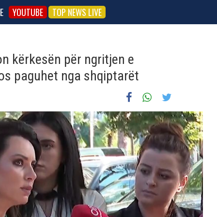
E
YOUTUBE
TOP NEWS LIVE
n kërkesën për ngritjen e
os paguhet nga shqiptarët