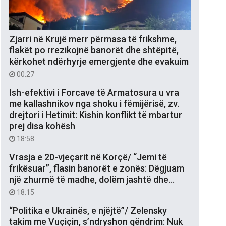
Zjarri në Krujë merr përmasa të frikshme,
flakët po rrezikojnë banorët dhe shtëpitë,
kërkohet ndërhyrje emergjente dhe evakuim
00:27
Ish-efektivi i Forcave të Armatosura u vra
me kallashnikov nga shoku i fëmijërisë, zv.
drejtori i Hetimit: Kishin konflikt të mbartur
prej disa kohësh
18:58
Vrasja e 20-vjeçarit në Korçë/ “Jemi të
frikësuar”, flasin banorët e zonës: Dëgjuam
një zhurmë të madhe, dolëm jashtë dhe…
18:15
“Politika e Ukrainës, e njëjtë”/ Zelensky
takim me Vuçiçin, s’ndryshon qëndrim: Nuk