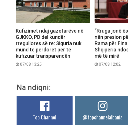
Kufizimet ndaj gazetarëve në
“Rruga jonë ës
GJKKO, PD del kundër
nën presion për
rregullores së re: Siguria nuk
Rama për Fina
mund të përdoret për të
Shqipëria ndo
kufizuar transparencën
më të mirë
07/08 13:25
07/08 12:02
Na ndiqni:
Top Channel
@topchannelalbania