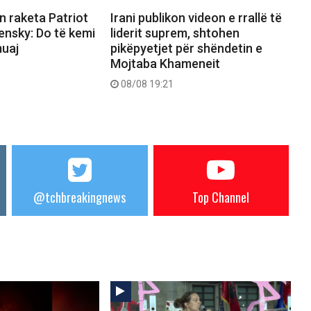
n raketa Patriot
Irani publikon videon e rrallë të
ensky: Do të kemi
liderit suprem, shtohen
uaj
pikëpyetjet për shëndetin e
Mojtaba Khameneit
08/08 19:21
@tchbreakingnews
Top Channel