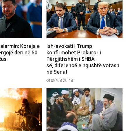
alarmin: Koreja e
Ish-avokati i Trump
ërgojë deri në 50
konfirmohet Prokuror i
Rusi
Përgjithshëm i SHBA-
së, diferencë e ngushtë votash
në Senat
08/08 20:48