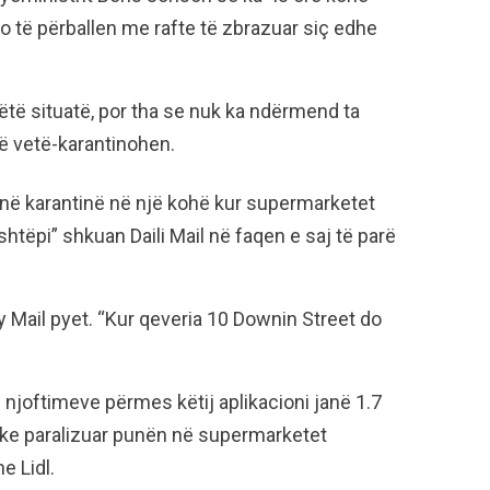
do të përballen me rafte të zbrazuar siç edhe
ëtë situatë, por tha se nuk ka ndërmend ta
të vetë-karantinohen.
në karantinë në një kohë kur supermarketet
htëpi” shkuan Daili Mail në faqen e saj të parë
y Mail pyet. “Kur qeveria 10 Downin Street do
 njoftimeve përmes këtij aplikacioni janë 1.7
uke paralizuar punën në supermarketet
e Lidl.