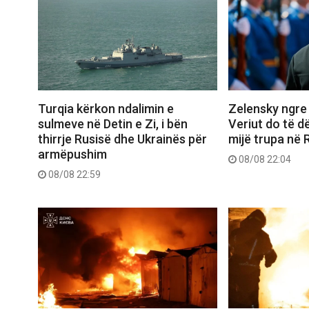
Turqia kërkon ndalimin e
Zelensky ngre 
sulmeve në Detin e Zi, i bën
Veriut do të d
thirrje Rusisë dhe Ukrainës për
mijë trupa në 
armëpushim
08/08 22:04
08/08 22:59