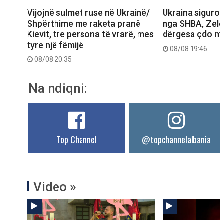
Vijojnë sulmet ruse në Ukrainë/
Ukraina siguro
Shpërthime me raketa pranë
nga SHBA, Zel
Kievit, tre persona të vrarë, mes
dërgesa çdo m
tyre një fëmijë
08/08 19:46
08/08 20:35
Na ndiqni:
Top Channel
@topchannelalbania
Video »