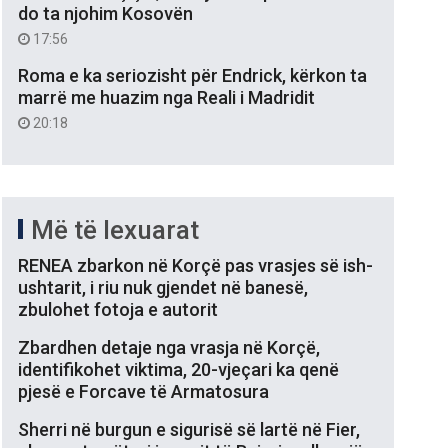
do ta njohim Kosovën
17:56
Roma e ka seriozisht për Endrick, kërkon ta
marrë me huazim nga Reali i Madridit
20:18
Më të lexuarat
RENEA zbarkon në Korçë pas vrasjes së ish-
ushtarit, i riu nuk gjendet në banesë,
zbulohet fotoja e autorit
Zbardhen detaje nga vrasja në Korçë,
identifikohet viktima, 20-vjeçari ka qenë
pjesë e Forcave të Armatosura
Sherri në burgun e sigurisë së lartë në Fier,