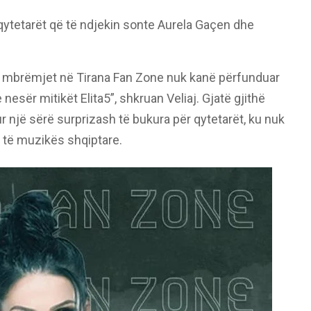
n qytetarët që të ndjekin sonte Aurela Gaçen dhe
mbrëmjet në Tirana Fan Zone nuk kanë përfunduar
esër mitikët Elita5”, shkruan Veliaj. Gjatë gjithë
r një sërë surprizash të bukura për qytetarët, ku nuk
 të muzikës shqiptare.