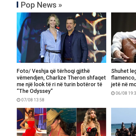
Pop News »
Foto/ Veshja që tërhoqi gjithë
Shuhet le
vëmendjen, Charlize Theron shfaqet
flamenco,
me një look të ri në turin botëror të
jetë në m
“The Odyssey”
06/08 19:
07/08 13:58