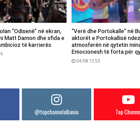
 Nolan “Odisenë” në ekran,
“Verë dhe Portokalle” në Bu
hi Matt Damon dhe sfida e
aktorët e Portokallisë ndez
ambicioz të karrierës
atmosferën në qytetin mina
Emocionesh të forta për q
09
04/08 12:53
@topchannelalbania
Top Channe