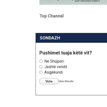
Top Channel
SONDAZH
Pushimet tuaja këtë vit?
Në Shqipëri
Jashtë vendit
Asgjëkundi
Vote
View Results