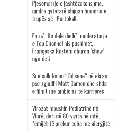
Pjesëmarrje e jashtëzakonshme,
qindra qytetarë shijuan humorin e
trupës së “Portokalli”
Foto/ “Ka dalë dielli”, moderatorja
e Top Channel nis pushimet,
Françeska Rustem dhuron ‘show’
nga deti
Si e solli Nolan “Odisenë” në ekran,
pse zgjodhi Matt Damon dhe sfida
e filmit më ambicioz të karrierës
Virozat mbushin Pediatrinë në
Vlorë, deri në 80 vizita në ditë,
fëmijët të prekur edhe me alergjitë