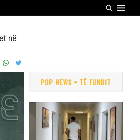
et në
POP NEWS • TË FUNDIT