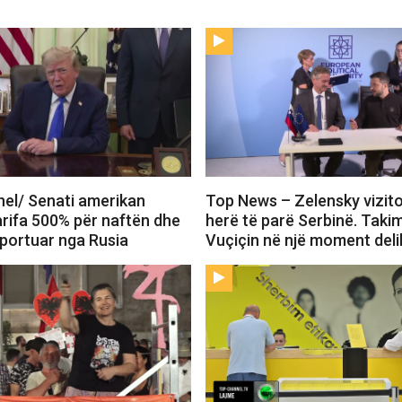
el/ Senati amerikan
Top News – Zelensky vizit
arifa 500% për naftën dhe
herë të parë Serbinë. Tak
mportuar nga Rusia
Vuçiçin në një moment deli