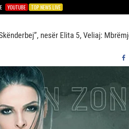
E
YOUTUBE
TOP NEWS LIVE
kënderbej”, nesër Elita 5, Veliaj: Mbrëmj