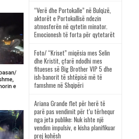
“Verë dhe Portokalle” në Bulqizë,
aktorët e Portokallisë ndezin
atmosferën në qytetin minator.
Emocionesh të forta për qytetarët
Foto/ “Kriset” miqësia mes Selin
dhe Kristit, çfarë ndodhi mes
fitueses së Big Brother VIP 5 dhe
lbasan/
ish-banorit të shtëpisë më të
nshme,
famshme në Shqipëri
morin e
Ariana Grande flet për herë të
parë pas vendimit për t’u tërhequr
nga jeta publike: Nuk ishte një
vendim impulsiv, e kisha planifikuar
prej kohësh