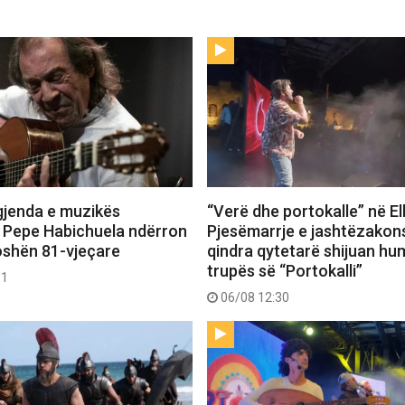
gjenda e muzikës
“Verë dhe portokalle” në E
 Pepe Habichuela ndërron
Pjesëmarrje e jashtëzako
oshën 81-vjeçare
qindra qytetarë shijuan hu
trupës së “Portokalli”
31
06/08 12:30