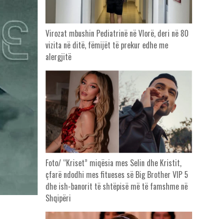
Virozat mbushin Pediatrinë në Vlorë, deri në 80
vizita në ditë, fëmijët të prekur edhe me
alergjitë
Foto/ “Kriset” miqësia mes Selin dhe Kristit,
çfarë ndodhi mes fitueses së Big Brother VIP 5
dhe ish-banorit të shtëpisë më të famshme në
Shqipëri