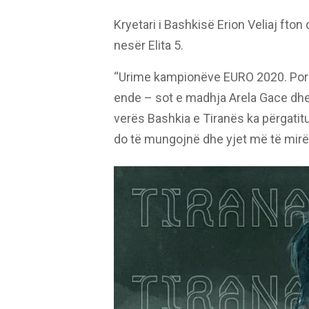
Kryetari i Bashkisë Erion Veliaj fto
nesër Elita 5.
“Urime kampionëve EURO 2020. Por 
ende – sot e madhja Arela Gace dhe n
verës Bashkia e Tiranës ka përgatitu
do të mungojnë dhe yjet më të mirë