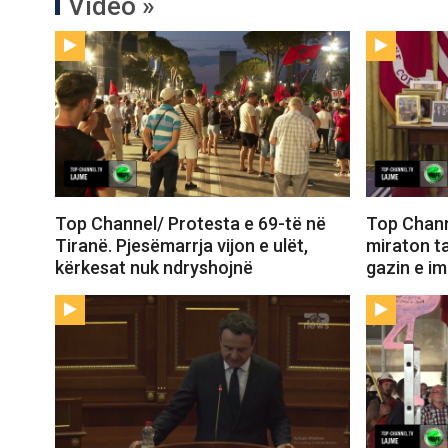
Video »
Top Channel/ Protesta e 69-të në
Top Chann
Tiranë. Pjesëmarrja vijon e ulët,
miraton t
kërkesat nuk ndryshojnë
gazin e i