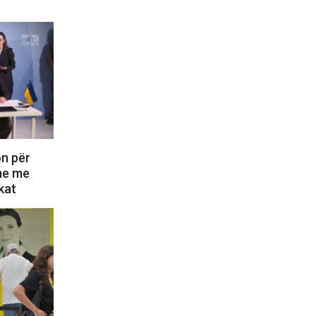
on për
ime me
kat