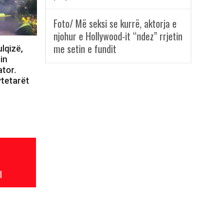
Foto/ Më seksi se kurrë, aktorja e
njohur e Hollywood-it “ndez” rrjetin
me setin e fundit
lqizë,
in
tor.
ytetarët
l