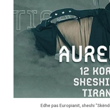
Edhe pas Europianit, sheshi “Skënde