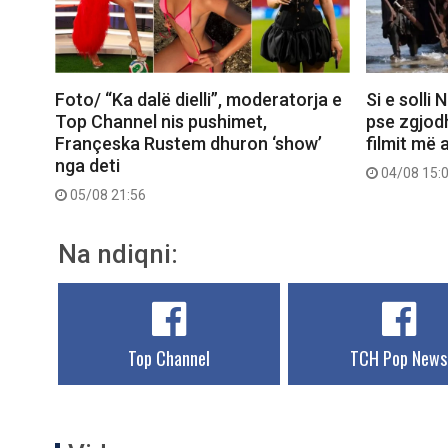
Foto/ “Ka dalë dielli”, moderatorja e
Si e solli
Top Channel nis pushimet,
pse zgjod
Françeska Rustem dhuron ‘show’
filmit më 
nga deti
04/08 15:
05/08 21:56
Na ndiqni:
Top Channel
TCH Pop News