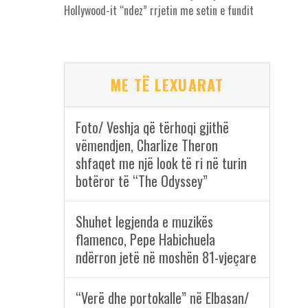
Hollywood-it “ndez” rrjetin me setin e fundit
ME TË LEXUARAT
Foto/ Veshja që tërhoqi gjithë
vëmendjen, Charlize Theron
shfaqet me një look të ri në turin
botëror të “The Odyssey”
Shuhet legjenda e muzikës
flamenco, Pepe Habichuela
ndërron jetë në moshën 81-vjeçare
“Verë dhe portokalle” në Elbasan/