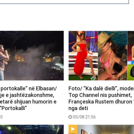
 portokalle” në Elbasan/
Foto/ “Ka dalë dielli”, mode
je e jashtëzakonshme,
Top Channel nis pushimet,
tetarë shijuan humorin e
Françeska Rustem dhuron 
“Portokalli”
nga deti
30
05/08 21:56