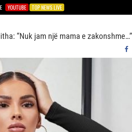
E
YOUTUBE
TOP NEWS LIVE
 gjitha: “Nuk jam një mama e zakonshme…