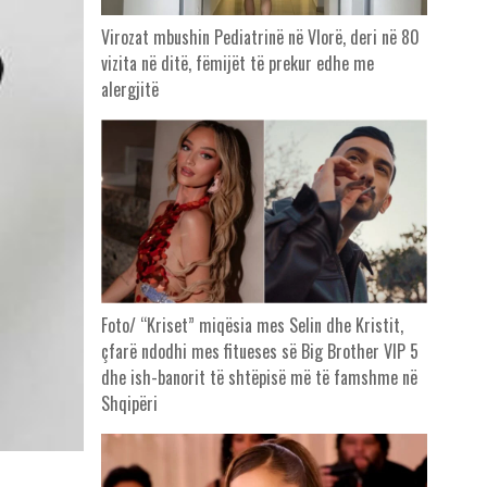
Virozat mbushin Pediatrinë në Vlorë, deri në 80
vizita në ditë, fëmijët të prekur edhe me
alergjitë
Foto/ “Kriset” miqësia mes Selin dhe Kristit,
çfarë ndodhi mes fitueses së Big Brother VIP 5
dhe ish-banorit të shtëpisë më të famshme në
Shqipëri