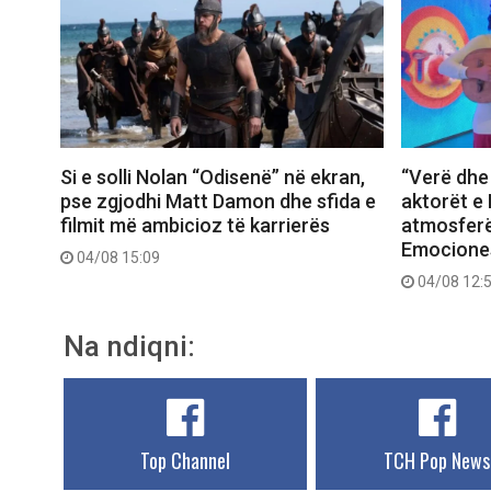
Si e solli Nolan “Odisenë” në ekran,
“Verë dhe 
pse zgjodhi Matt Damon dhe sfida e
aktorët e 
filmit më ambicioz të karrierës
atmosferë
Emociones
04/08 15:09
04/08 12:
Na ndiqni:
Top Channel
TCH Pop News