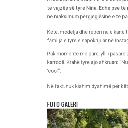
të vajzës së tyre Nina. Edhe pse të 
në maksimum përgjegjësinë e të pasur
Këtë, modelja dhe reperi na e kanë
familja e tyre e sapokrijuar në Inst
Pak momente më parë, ylli i pasarel
karrocë. Krahë tyre ajo shkruan: 
‘cool’”.
Në fakt, nuk kishim dyshimë për kët
FOTO GALERI