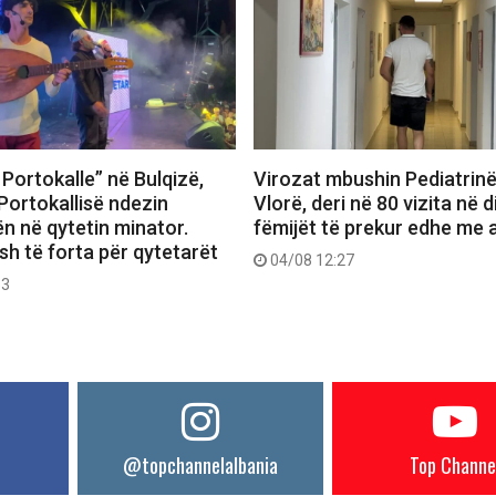
Portokalle” në Bulqizë,
Virozat mbushin Pediatrin
Portokallisë ndezin
Vlorë, deri në 80 vizita në d
n në qytetin minator.
fëmijët të prekur edhe me a
h të forta për qytetarët
04/08 12:27
53
@topchannelalbania
Top Channe