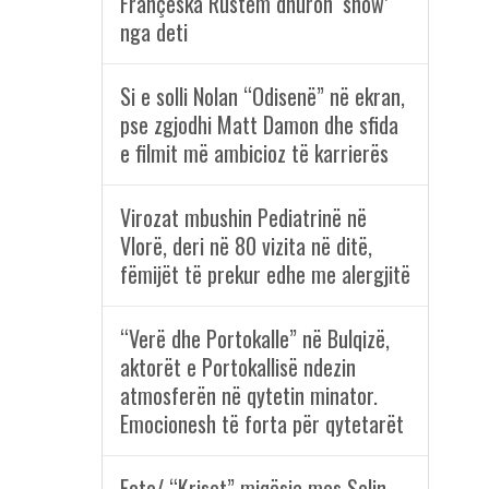
Françeska Rustem dhuron ‘show’
nga deti
Si e solli Nolan “Odisenë” në ekran,
pse zgjodhi Matt Damon dhe sfida
e filmit më ambicioz të karrierës
Virozat mbushin Pediatrinë në
Vlorë, deri në 80 vizita në ditë,
fëmijët të prekur edhe me alergjitë
“Verë dhe Portokalle” në Bulqizë,
aktorët e Portokallisë ndezin
atmosferën në qytetin minator.
Emocionesh të forta për qytetarët
Foto/ “Kriset” miqësia mes Selin