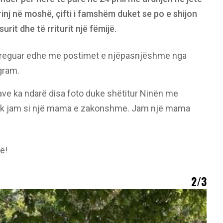
rinj në moshë, çifti i famshëm duket se po e shijon
it dhe të rriturit një fëmijë.
 treguar edhe me postimet e njëpasnjëshme nga
agram.
ave ka ndarë disa foto duke shëtitur Ninën me
“Nuk jam si një mama e zakonshme. Jam një mama
ë!
2/3