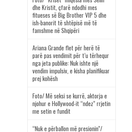
dhe Kristit, çfarë ndodhi mes
fitueses së Big Brother VIP 5 dhe
ish-banorit të shtëpisë më të
famshme në Shqipëri
Ariana Grande flet për herë të
parë pas vendimit për t’u tërhequr
nga jeta publike: Nuk ishte një
vendim impulsiv, e kisha planifikuar
prej kohësh
Foto/ Më seksi se kurrë, aktorja e
njohur e Hollywood-it “ndez” rrjetin
me setin e fundit
“Nuk e përballon më presionin”/