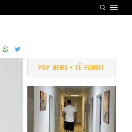
”
POP NEWS • TË FUNDIT