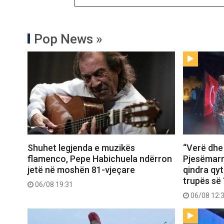
Pop News »
Shuhet legjenda e muzikës
“Verë dhe
flamenco, Pepe Habichuela ndërron
Pjesëmarr
jetë në moshën 81-vjeçare
qindra qy
trupës së 
06/08 19:31
06/08 12: