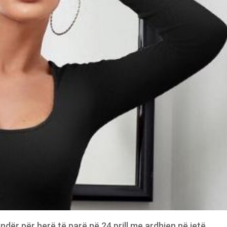
ndër për herë të parë në 24 prill me ardhjen në jetë