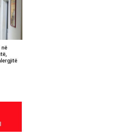
ë në
itë,
lergjitë
l