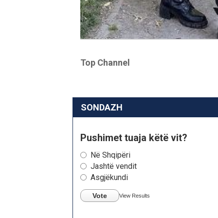
Top Channel
SONDAZH
Pushimet tuaja këtë vit?
Në Shqipëri
Jashtë vendit
Asgjëkundi
Vote
View Results