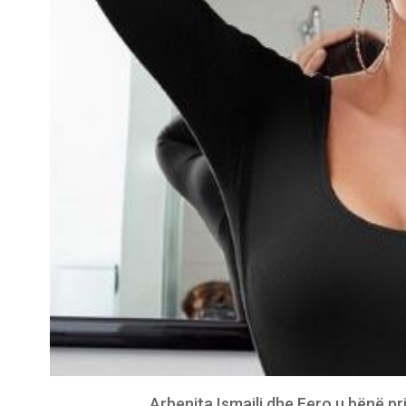
Arbenita Ismajli dhe Fero u bënë pri