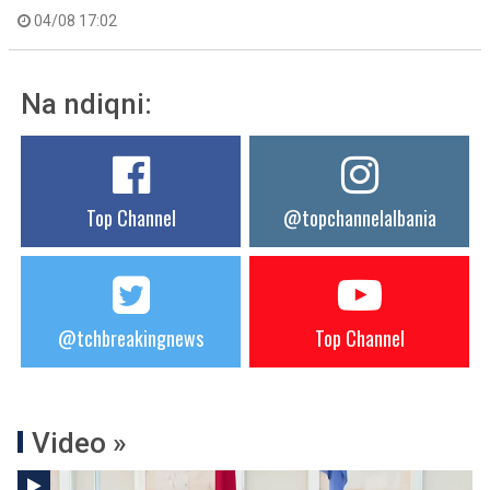
04/08 17:02
Na ndiqni:
Top Channel
@topchannelalbania
@tchbreakingnews
Top Channel
Video »