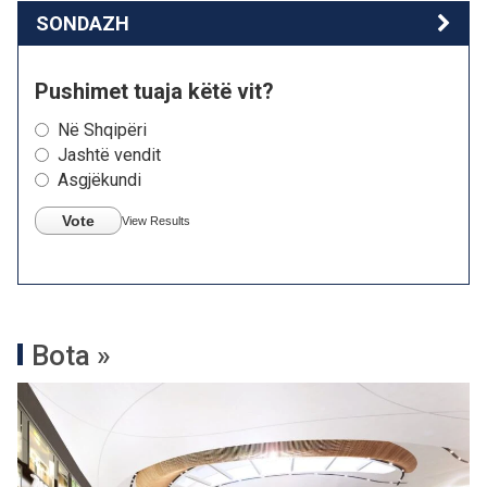
SONDAZH
Pushimet tuaja këtë vit?
Në Shqipëri
Jashtë vendit
Asgjëkundi
Vote
View Results
Bota »