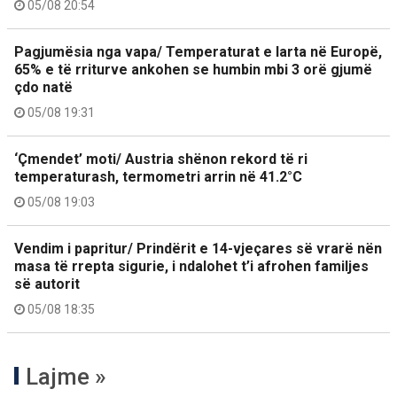
05/08 20:54
Pagjumësia nga vapa/ Temperaturat e larta në Europë,
65% e të rriturve ankohen se humbin mbi 3 orë gjumë
çdo natë
05/08 19:31
‘Çmendet’ moti/ Austria shënon rekord të ri
temperaturash, termometri arrin në 41.2°C
05/08 19:03
Vendim i papritur/ Prindërit e 14-vjeçares së vrarë nën
masa të rrepta sigurie, i ndalohet t’i afrohen familjes
së autorit
05/08 18:35
Lajme »