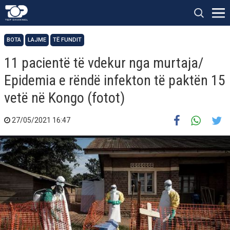
BOTA
LAJME
TË FUNDIT
11 pacientë të vdekur nga murtaja/
Epidemia e rëndë infekton të paktën 15
vetë në Kongo (fotot)
27/05/2021 16:47