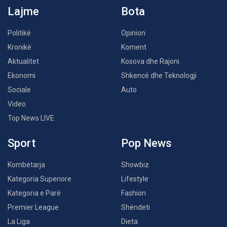
Lajme
Bota
Politikë
Opinion
Kronikë
Koment
Aktualitet
Kosova dhe Rajoni
Ekonomi
Shkencë dhe Teknologji
Sociale
Auto
Video
Top News LIVE
Sport
Pop News
Kombëtarja
Showbiz
Kategoria Superiore
Lifestyle
Kategoria e Parë
Fashion
Premier League
Shëndeti
La Liga
Dieta