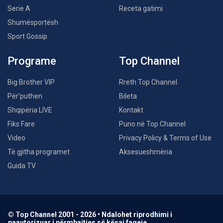
Serie A
Receta gatimi
Shumësportësh
Sport Gossip
Programe
Top Channel
Big Brother VIP
Rreth Top Channel
Për’puthen
Bileta
Shqipëria LIVE
Kontakt
Fiks Fare
Puno në Top Channel
Video
Privacy Policy & Terms of Use
Të gjitha programet
Aksesueshmëria
Guida TV
© Top Channel 2001 - 2026 • Ndalohet riprodhimi i
paautorizuar i përmbajtjes së kësaj faqeje.