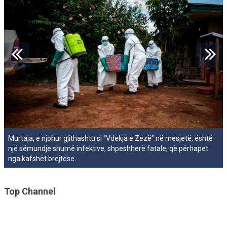
Murtaja, e njohur gjithashtu si “Vdekja e Zezë” në mesjetë, është
një sëmundje shumë infektive, shpeshherë fatale, që përhapet
nga kafshët brejtëse.
Top Channel