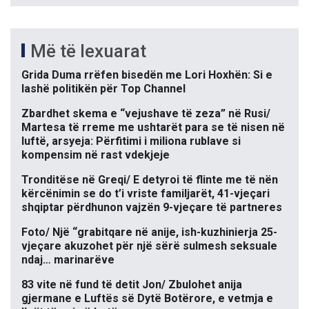
Më të lexuarat
Grida Duma rrëfen bisedën me Lori Hoxhën: Si e
lashë politikën për Top Channel
Zbardhet skema e “vejushave të zeza” në Rusi/
Martesa të rreme me ushtarët para se të nisen në
luftë, arsyeja: Përfitimi i miliona rublave si
kompensim në rast vdekjeje
Tronditëse në Greqi/ E detyroi të flinte me të nën
kërcënimin se do t’i vriste familjarët, 41-vjeçari
shqiptar përdhunon vajzën 9-vjeçare të partneres
Foto/ Një “grabitqare në anije, ish-kuzhinierja 25-
vjeçare akuzohet për një sërë sulmesh seksuale
ndaj… marinarëve
83 vite në fund të detit Jon/ Zbulohet anija
gjermane e Luftës së Dytë Botërore, e vetmja e