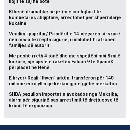
llojit të saj në botë
Kthesë dramatike në jetën e ish-lojtarit të
kombëtares shqiptare, arrestohet për shpërndarje
kokaine
Vendim i papritur/ Prindërit e 14-vjeçares së vrarë
nën masa të rrepta sigurie, i ndalohet t’i afrohen
familjes së autorit
Me peshë rreth 4 tonë dhe me shpejtësi mbi 8 mijë
km/orë, një pjesë e raketës Falcon 9 të SpaceX
përplaset në Hënë
E kryer/ Reali “thyen” arkën, transferon për 140
milionë euro yllin që kërkoi gjatë gjithë merkatos
SHBA pezullon importet e avokados nga Meksika,
alarm për sigurinë pas arrestimit të drejtuesve të
krimit të organizuar