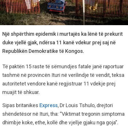
Një shpërthim epidemik i murtajës ka lënë të prekurit
duke vjellë gjak, ndërsa 11 kanë vdekur prej saj në
Republikën Demokratike të Kongos.
Të paktën 15 raste të sëmundjes fatale janë raportuar
tashmë në provincën Ituri në verilindje të vendit, teksa
autoritetet vendore kanë regjistruar 11 vdekje prej
muajit të shkuar.
Sipas britanikes
Express
, Dr Louis Tshulo, drejtori
shëndetësor në Ituri, tha: “Viktimat tregonin simptoma
dhimbje koke, ethe, kollë dhe vjellje gjaku nga goja”.