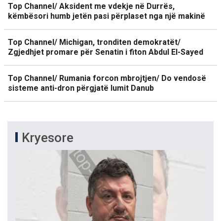
Top Channel/ Aksident me vdekje në Durrës,
këmbësori humb jetën pasi përplaset nga një makinë
Top Channel/ Michigan, tronditen demokratët/
Zgjedhjet promare për Senatin i fiton Abdul El-Sayed
Top Channel/ Rumania forcon mbrojtjen/ Do vendosë
sisteme anti-dron përgjatë lumit Danub
Kryesore