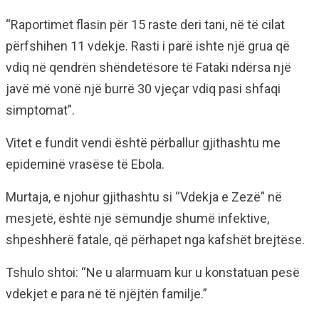
“Raportimet flasin për 15 raste deri tani, në të cilat
përfshihen 11 vdekje. Rasti i parë ishte një grua që
vdiq në qendrën shëndetësore të Fataki ndërsa një
javë më vonë një burrë 30 vjeçar vdiq pasi shfaqi
simptomat”.
Vitet e fundit vendi është përballur gjithashtu me
epideminë vrasëse të Ebola.
Murtaja, e njohur gjithashtu si “Vdekja e Zezë” në
mesjetë, është një sëmundje shumë infektive,
shpeshherë fatale, që përhapet nga kafshët brejtëse.
Tshulo shtoi: “Ne u alarmuam kur u konstatuan pesë
vdekjet e para në të njëjtën familje.”