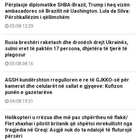
Përplasje diplomatike SHBA-Brazil, Trump i heq vizën
ambasadores së Brazilit në Uashington. Lula da Silva:
Përshkallëzim i qëllimshëm
05/08 12:29
Rusia breshëri raketash dhe dronësh drejt Ukrainës,
sulmi vret të paktën 17 persona, dhjetëra të tjerë të
plagosur
05/08 08:16
AGSH kundërshton rregulloren e re të GJKKO-së për
kamerat dhe celularët në sallat e gjyqeve: Kufizon
punën e gazetarëve
04/08 19:31
Helikopteri u rrëzua dhe më pas shpërtheu në flakë/
Flet xhaxhai i pilotit britanik që shpëtoi mrekullisht nga
tragjedia në Greqi: Asgjë nuk do ta ndalojë të fluturojë
përsëri