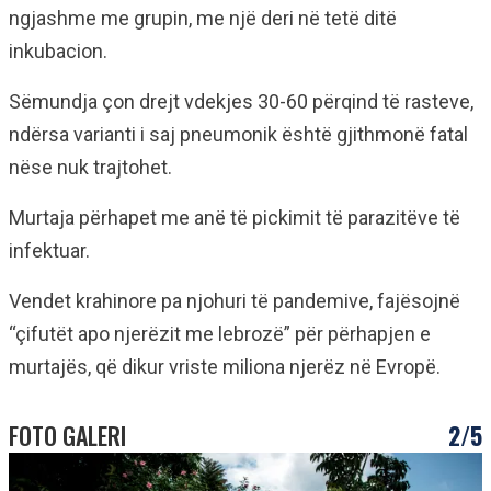
ngjashme me grupin, me një deri në tetë ditë
inkubacion.
Sëmundja çon drejt vdekjes 30-60 përqind të rasteve,
ndërsa varianti i saj pneumonik është gjithmonë fatal
nëse nuk trajtohet.
Murtaja përhapet me anë të pickimit të parazitëve të
infektuar.
Vendet krahinore pa njohuri të pandemive, fajësojnë
“çifutët apo njerëzit me lebrozë” për përhapjen e
murtajës, që dikur vriste miliona njerëz në Evropë.
FOTO GALERI
2/5