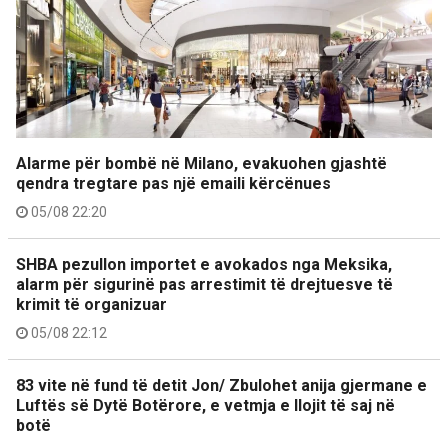
Alarme për bombë në Milano, evakuohen gjashtë
qendra tregtare pas një emaili kërcënues
05/08 22:20
SHBA pezullon importet e avokados nga Meksika,
alarm për sigurinë pas arrestimit të drejtuesve të
krimit të organizuar
05/08 22:12
83 vite në fund të detit Jon/ Zbulohet anija gjermane e
Luftës së Dytë Botërore, e vetmja e llojit të saj në
botë