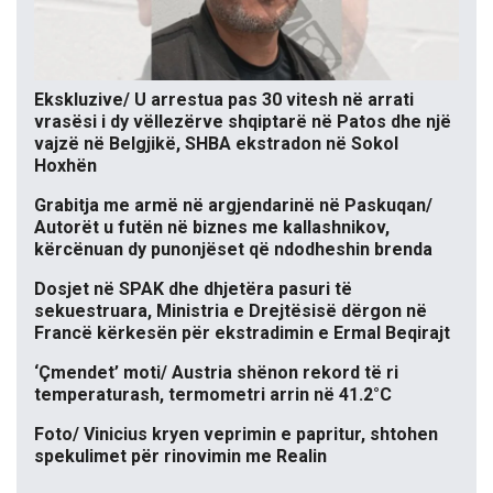
Ekskluzive/ U arrestua pas 30 vitesh në arrati
vrasësi i dy vëllezërve shqiptarë në Patos dhe një
vajzë në Belgjikë, SHBA ekstradon në Sokol
Hoxhën
Grabitja me armë në argjendarinë në Paskuqan/
Autorët u futën në biznes me kallashnikov,
kërcënuan dy punonjëset që ndodheshin brenda
Dosjet në SPAK dhe dhjetëra pasuri të
sekuestruara, Ministria e Drejtësisë dërgon në
Francë kërkesën për ekstradimin e Ermal Beqirajt
‘Çmendet’ moti/ Austria shënon rekord të ri
temperaturash, termometri arrin në 41.2°C
Foto/ Vinicius kryen veprimin e papritur, shtohen
spekulimet për rinovimin me Realin