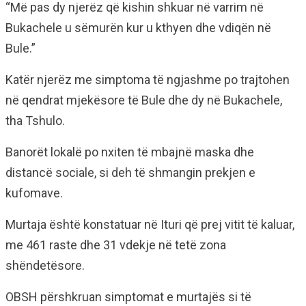
“Më pas dy njerëz që kishin shkuar në varrim në
Bukachele u sëmurën kur u kthyen dhe vdiqën në
Bule.”
Katër njerëz me simptoma të ngjashme po trajtohen
në qendrat mjekësore të Bule dhe dy në Bukachele,
tha Tshulo.
Banorët lokalë po nxiten të mbajnë maska dhe
distancë sociale, si deh të shmangin prekjen e
kufomave.
Murtaja është konstatuar në Ituri që prej vitit të kaluar,
me 461 raste dhe 31 vdekje në tetë zona
shëndetësore.
OBSH përshkruan simptomat e murtajës si të