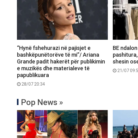
“Hynë fshehurazi në pajisjet e
BE ndalon
bashkëpunëtorëve të mi”/ Ariana
pashitura,
Grande padit hakerët për publikimin
shesin ose
e muzikës dhe materialeve të
21/07 09:
papublikuara
28/07 20:34
Pop News »