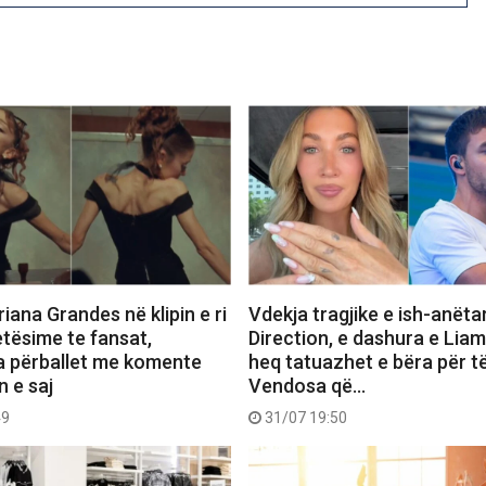
iana Grandes në klipin e ri
Vdekja tragjike e ish-anëta
etësime te fansat,
Direction, e dashura e Lia
a përballet me komente
heq tatuazhet e bëra për të
n e saj
Vendosa që…
49
31/07 19:50