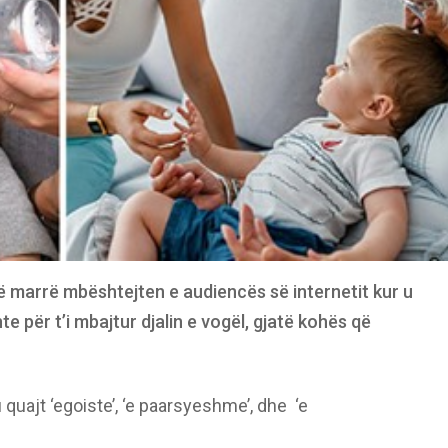
të marrë mbështejten e audiencës së internetit kur u
te për t’i mbajtur djalin e vogël, gjatë kohës që
 quajt ‘egoiste’, ‘e paarsyeshme’, dhe ‘e