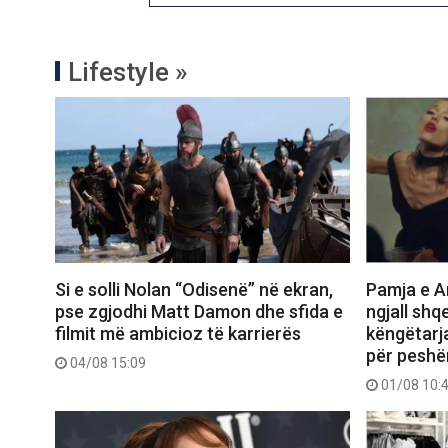
Lifestyle »
Si e solli Nolan “Odisenë” në ekran,
Pamja e Ar
pse zgjodhi Matt Damon dhe sfida e
ngjall shq
filmit më ambicioz të karrierës
këngëtarj
për peshë
04/08 15:09
01/08 10: