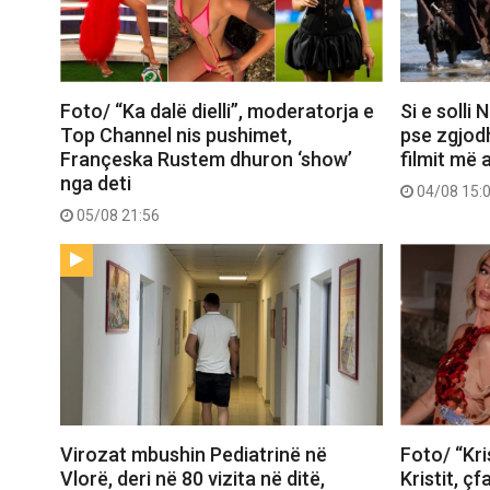
Foto/ “Ka dalë dielli”, moderatorja e
Si e solli
Top Channel nis pushimet,
pse zgjod
Françeska Rustem dhuron ‘show’
filmit më 
nga deti
04/08 15:
05/08 21:56
Virozat mbushin Pediatrinë në
Foto/ “Kri
Vlorë, deri në 80 vizita në ditë,
Kristit, ç