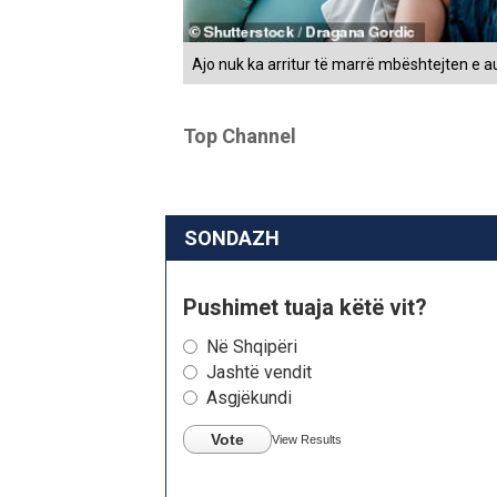
Ajo nuk ka arritur të marrë mbështejten e a
Top Channel
SONDAZH
Pushimet tuaja këtë vit?
Në Shqipëri
Jashtë vendit
Asgjëkundi
Vote
View Results