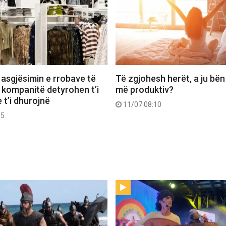
 asgjësimin e rrobave të
Të zgjohesh herët, a ju bën
 kompanitë detyrohen t’i
më produktiv?
 t’i dhurojnë
11/07 08:10
55