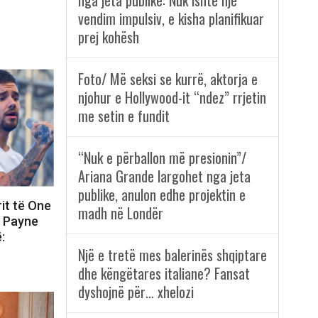
nga jeta publike: Nuk ishte një
vendim impulsiv, e kisha planifikuar
prej kohësh
Foto/ Më seksi se kurrë, aktorja e
njohur e Hollywood-it “ndez” rrjetin
me setin e fundit
“Nuk e përballon më presionin”/
Ariana Grande largohet nga jeta
publike, anulon edhe projektin e
rit të One
madh në Londër
m Payne
:
Një e tretë mes balerinës shqiptare
dhe këngëtares italiane? Fansat
dyshojnë për… xhelozi