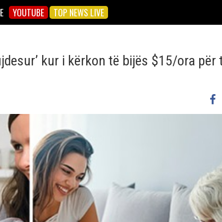
E
YOUTUBE
TOP NEWS LIVE
ujdesur’ kur i kërkon të bijës $15/ora për 