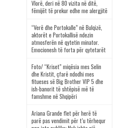
Vlorë, deri në 80 vizita në ditë,
fëmijët të prekur edhe me alergjitë
“Verë dhe Portokalle” në Bulqizë,
aktorët e Portokallisë ndezin
atmosferën në qytetin minator.
Emocionesh të forta për qytetarët
Foto/ “Kriset” miqësia mes Selin
dhe Kristit, çfarë ndodhi mes
fitueses së Big Brother VIP 5 dhe
ish-banorit të shtëpisë më të
famshme në Shqipëri
Ariana Grande flet për herë të
parë pas vendimit për t’u tërhequr