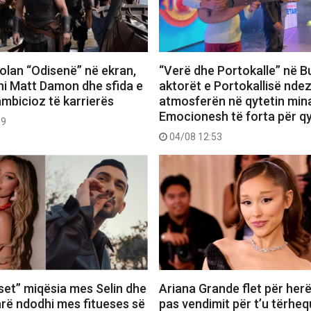
 Nolan “Odisenë” në ekran,
“Verë dhe Portokalle” në Bu
hi Matt Damon dhe sfida e
aktorët e Portokallisë ndez
ambicioz të karrierës
atmosferën në qytetin mina
Emocionesh të forta për q
09
04/08 12:53
set” miqësia mes Selin dhe
Ariana Grande flet për herë
farë ndodhi mes fitueses së
pas vendimit për t’u tërheq