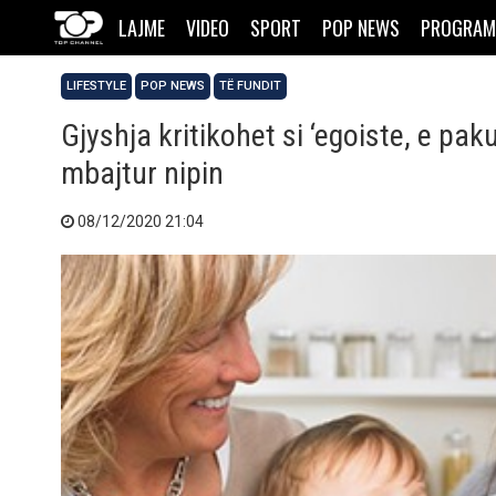
LAJME
VIDEO
SPORT
POP NEWS
PROGRAM
LIFESTYLE
POP NEWS
TË FUNDIT
Gjyshja kritikohet si ‘egoiste, e pak
mbajtur nipin
08/12/2020 21:04