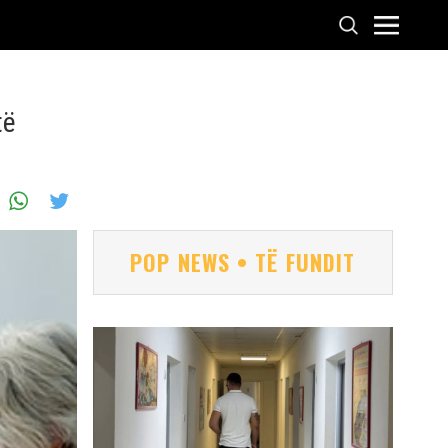
të
POP NEWS • TË FUNDIT