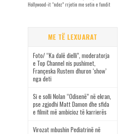
Hollywood-it “ndez” rrjetin me setin e fundit
ME TË LEXUARAT
Foto/ “Ka dalë dielli”, moderatorja
e Top Channel nis pushimet,
Françeska Rustem dhuron ‘show’
nga deti
Si e solli Nolan “Odisenë” në ekran,
pse zgjodhi Matt Damon dhe sfida
e filmit më ambicioz të karrierës
Virozat mbushin Pediatrinë në