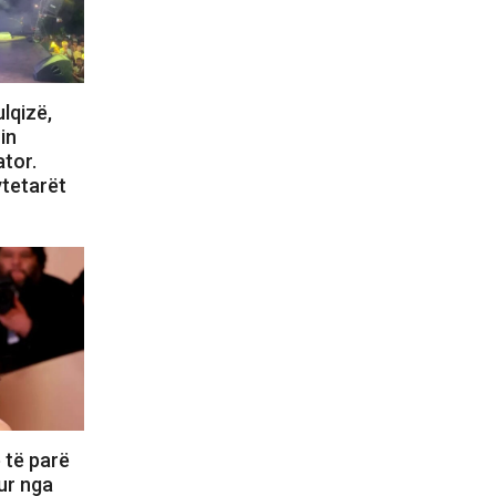
lqizë,
in
tor.
ytetarët
 të parë
ur nga