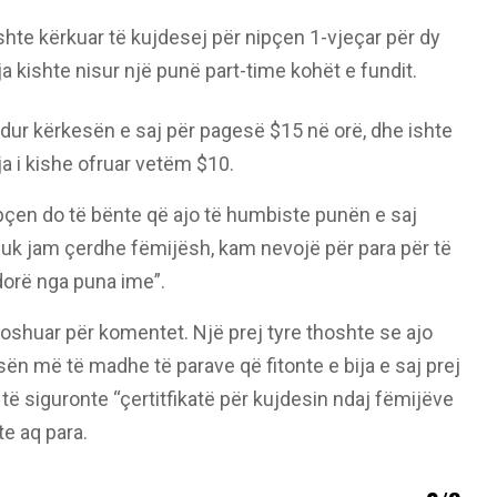
ishte kërkuar të kujdesej për nipçen 1-vjeçar për dy
ja kishte nisur një punë part-time kohët e fundit.
dur kërkesën e saj për pagesë $15 në orë, dhe ishte
ja i kishe ofruar vetëm $10.
pçen do të bënte që ajo të humbiste punën e saj
uk jam çerdhe fëmijësh, kam nevojë për para për të
orë nga puna ime”.
shuar për komentet. Një prej tyre thoshte se ajo
sën më të madhe të parave që fitonte e bija e saj prej
 të siguronte “çertitfikatë për kujdesin ndaj fëmijëve
e aq para.