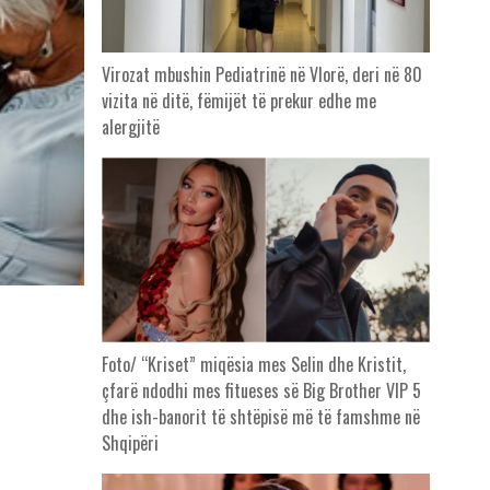
Virozat mbushin Pediatrinë në Vlorë, deri në 80
vizita në ditë, fëmijët të prekur edhe me
alergjitë
Foto/ “Kriset” miqësia mes Selin dhe Kristit,
çfarë ndodhi mes fitueses së Big Brother VIP 5
dhe ish-banorit të shtëpisë më të famshme në
Shqipëri