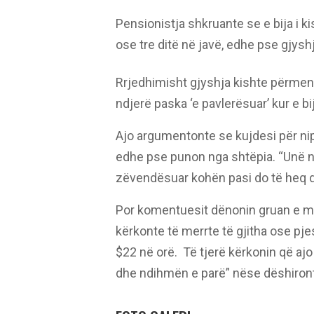
Pensionistja shkruante se e bija i k
ose tre ditë në javë, edhe pse gjysh
Rrjedhimisht gjyshja kishte përmen
ndjerë paska ‘e pavlerësuar’ kur e bi
Ajo argumentonte se kujdesi për ni
edhe pse punon nga shtëpia. “Unë n
zëvendësuar kohën pasi do të heq d
Por komentuesit dënonin gruan e mo
kërkonte të merrte të gjitha ose pje
$22 në orë. Të tjerë kërkonin që ajo
dhe ndihmën e parë” nëse dëshiront