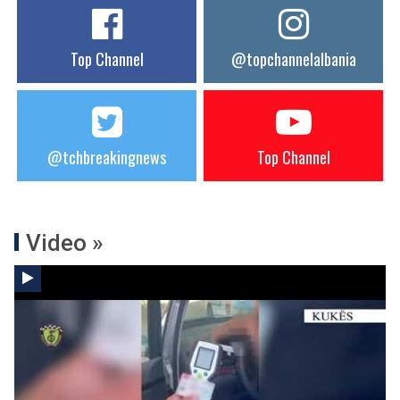
Top Channel
@topchannelalbania
@tchbreakingnews
Top Channel
Video »