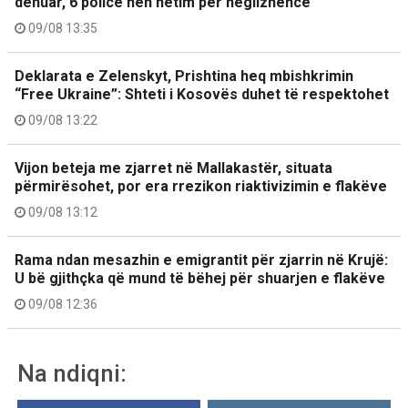
dënuar, 6 policë nën hetim për neglizhencë
09/08 13:35
Deklarata e Zelenskyt, Prishtina heq mbishkrimin
“Free Ukraine”: Shteti i Kosovës duhet të respektohet
09/08 13:22
Vijon beteja me zjarret në Mallakastër, situata
përmirësohet, por era rrezikon riaktivizimin e flakëve
09/08 13:12
Rama ndan mesazhin e emigrantit për zjarrin në Krujë:
U bë gjithçka që mund të bëhej për shuarjen e flakëve
09/08 12:36
Na ndiqni: