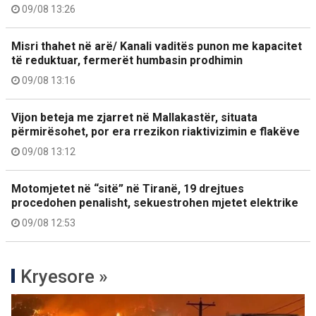
09/08 13:26
Misri thahet në arë/ Kanali vaditës punon me kapacitet
të reduktuar, fermerët humbasin prodhimin
09/08 13:16
Vijon beteja me zjarret në Mallakastër, situata
përmirësohet, por era rrezikon riaktivizimin e flakëve
09/08 13:12
Motomjetet në “sitë” në Tiranë, 19 drejtues
procedohen penalisht, sekuestrohen mjetet elektrike
09/08 12:53
Kryesore »