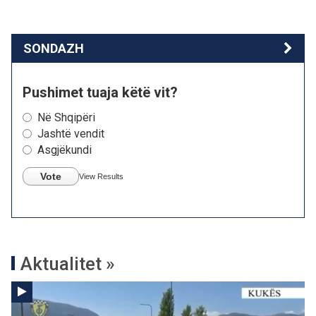
SONDAZH
Pushimet tuaja këtë vit?
Në Shqipëri
Jashtë vendit
Asgjëkundi
Vote
View Results
Aktualitet »