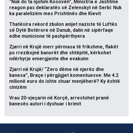
“Nuk do ta njohim Kosovën”, Ministria e Jashtme
reagon pas deklaratës së Zelenskyt në Serbi: Nuk
ka paralelizëm mes Prishtinës dhe Kievit
Thatësira rekord zbulon anijet naziste të Luftës
së Dytë Botërore në Danub, dalin në sipërfaqe
edhe municione të pashpërthyera
Zjarri në Krujë merr përmasa të frikshme, flakët
po rrezikojnë banorët dhe shtëpitë, kërkohet
ndërhyrje emergjente dhe evakuim
Zjarri në Krujë/ “Zero dëme në njerëz dhe
banesa”, Braçe i përgjigjet komentuesve: Me 4.2
milionë euro do ishte shuar menjëherë? Ky është
cinizëm
Vrau 20-vjeçarin në Korçë, arrestohet pranë
banesës autori i dyshuar i krimit