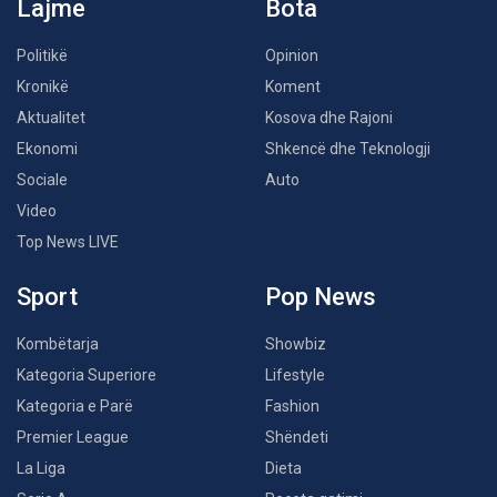
Lajme
Bota
Politikë
Opinion
Kronikë
Koment
Aktualitet
Kosova dhe Rajoni
Ekonomi
Shkencë dhe Teknologji
Sociale
Auto
Video
Top News LIVE
Sport
Pop News
Kombëtarja
Showbiz
Kategoria Superiore
Lifestyle
Kategoria e Parë
Fashion
Premier League
Shëndeti
La Liga
Dieta