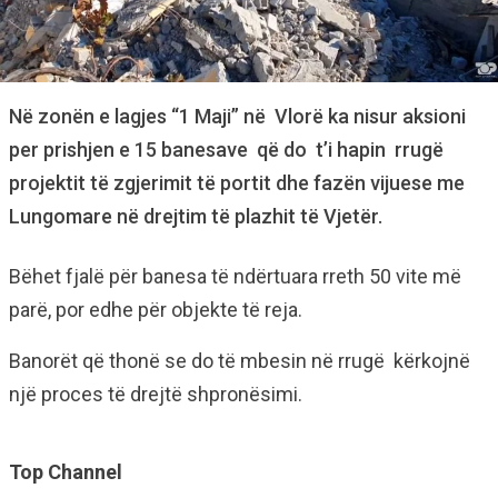
Në zonën e lagjes “1 Maji” në Vlorë ka nisur aksioni
per prishjen e 15 banesave që do t’i hapin rrugë
projektit të zgjerimit të portit dhe fazën vijuese me
Lungomare në drejtim të plazhit të Vjetër.
Bëhet fjalë për banesa të ndërtuara rreth 50 vite më
parë, por edhe për objekte të reja.
Banorët që thonë se do të mbesin në rrugë kërkojnë
një proces të drejtë shpronësimi.
Top Channel