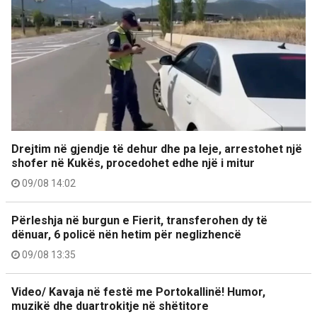
Drejtim në gjendje të dehur dhe pa leje, arrestohet një
shofer në Kukës, procedohet edhe një i mitur
09/08 14:02
Përleshja në burgun e Fierit, transferohen dy të
dënuar, 6 policë nën hetim për neglizhencë
09/08 13:35
Video/ Kavaja në festë me Portokallinë! Humor,
muzikë dhe duartrokitje në shëtitore