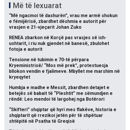
Më të lexuarat
“Më ngacmoi të dashurën”, vrau me armë shokun
e fëmijërisë, zbardhet dëshmia e autorit për
vrasjen e 21-vjeçarit Johan Zuko
RENEA zbarkon në Korçë pas vrasjes së ish-
ushtarit, i riu nuk gjendet në banesë, zbulohet
fotoja e autorit
Tensione në tubimin e 70-të përpara
Kryeministrisë/ “Mos më prek”, protestuesja
bllokon vendin e fjalimeve. Mbyllet me marshim në
kryeqytet
Humbja e madhe e Messit, zbardhen detajet e
betejës së babait të “Pleshtit” me sëmundjen e
rëndë: Leo mendoi të largohej nga Botërori
“Skifteri” shqiptar që hyri mes flakëve, historia e
shqiptarit që rrezikoi jetën për të shpëtuar
shtëpitë në Psatha të Greqisë