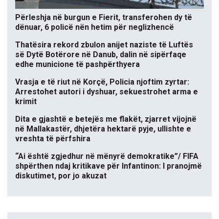
Përleshja në burgun e Fierit, transferohen dy të
dënuar, 6 policë nën hetim për neglizhencë
Thatësira rekord zbulon anijet naziste të Luftës
së Dytë Botërore në Danub, dalin në sipërfaqe
edhe municione të pashpërthyera
Vrasja e të riut në Korçë, Policia njoftim zyrtar:
Arrestohet autori i dyshuar, sekuestrohet arma e
krimit
Dita e gjashtë e betejës me flakët, zjarret vijojnë
në Mallakastër, dhjetëra hektarë pyje, ullishte e
vreshta të përfshira
“Ai është zgjedhur në mënyrë demokratike”/ FIFA
shpërthen ndaj kritikave për Infantinon: I pranojmë
diskutimet, por jo akuzat