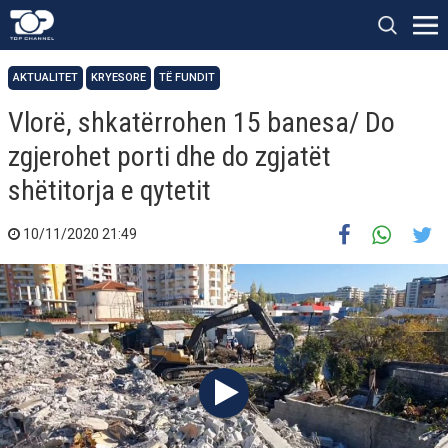
AKTUALITET
KRYESORE
TË FUNDIT
Vlorë, shkatërrohen 15 banesa/ Do
zgjerohet porti dhe do zgjatët
shëtitorja e qytetit
10/11/2020 21:49