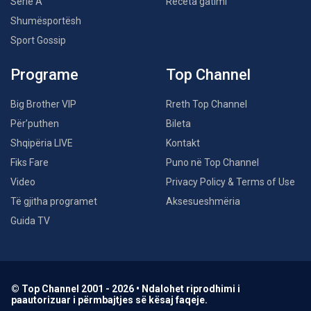
Serie A
Receta gatimi
Shumësportësh
Sport Gossip
Programe
Top Channel
Big Brother VIP
Rreth Top Channel
Për’puthen
Bileta
Shqipëria LIVE
Kontakt
Fiks Fare
Puno në Top Channel
Video
Privacy Policy & Terms of Use
Të gjitha programet
Aksesueshmëria
Guida TV
© Top Channel 2001 - 2026 • Ndalohet riprodhimi i
paautorizuar i përmbajtjes së kësaj faqeje.