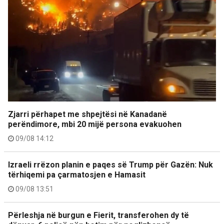
Zjarri përhapet me shpejtësi në Kanadanë
perëndimore, mbi 20 mijë persona evakuohen
09/08 14:12
Izraeli rrëzon planin e paqes së Trump për Gazën: Nuk
tërhiqemi pa çarmatosjen e Hamasit
09/08 13:51
Përleshja në burgun e Fierit, transferohen dy të