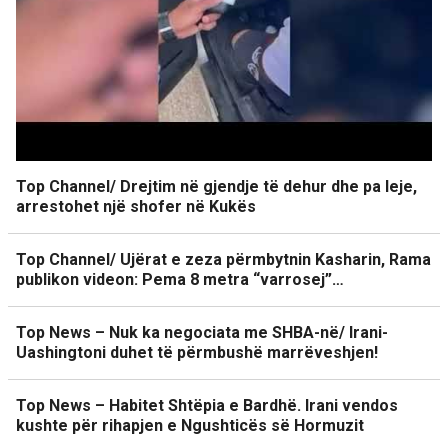
Top Channel/ Drejtim në gjendje të dehur dhe pa leje,
arrestohet një shofer në Kukës
Top Channel/ Ujërat e zeza përmbytnin Kasharin, Rama
publikon videon: Pema 8 metra “varrosej”…
Top News – Nuk ka negociata me SHBA-në/ Irani-
Uashingtoni duhet të përmbushë marrëveshjen!
Top News – Habitet Shtëpia e Bardhë. Irani vendos
kushte për rihapjen e Ngushticës së Hormuzit