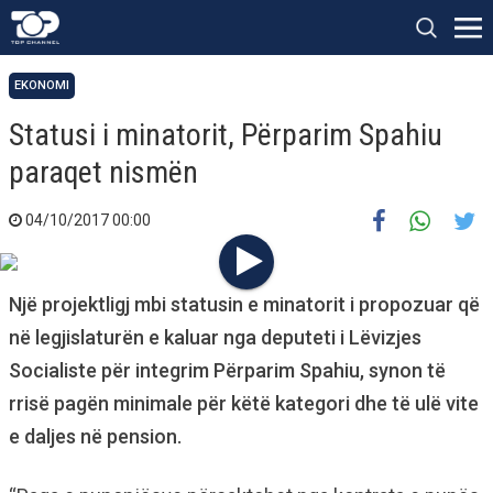
EKONOMI
Statusi i minatorit, Përparim Spahiu
paraqet nismën
04/10/2017 00:00
Një projektligj mbi statusin e minatorit i propozuar që
në legjislaturën e kaluar nga deputeti i Lëvizjes
Socialiste për integrim Përparim Spahiu, synon të
rrisë pagën minimale për këtë kategori dhe të ulë vite
e daljes në pension.