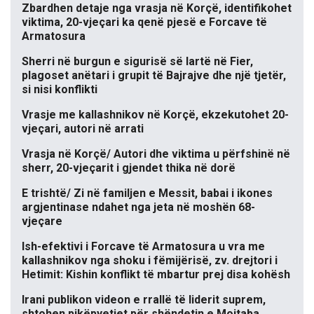
Zbardhen detaje nga vrasja në Korçë, identifikohet
viktima, 20-vjeçari ka qenë pjesë e Forcave të
Armatosura
Sherri në burgun e sigurisë së lartë në Fier,
plagoset anëtari i grupit të Bajrajve dhe një tjetër,
si nisi konflikti
Vrasje me kallashnikov në Korçë, ekzekutohet 20-
vjeçari, autori në arrati
Vrasja në Korçë/ Autori dhe viktima u përfshinë në
sherr, 20-vjeçarit i gjendet thika në dorë
E trishtë/ Zi në familjen e Messit, babai i ikones
argjentinase ndahet nga jeta në moshën 68-
vjeçare
Ish-efektivi i Forcave të Armatosura u vra me
kallashnikov nga shoku i fëmijërisë, zv. drejtori i
Hetimit: Kishin konflikt të mbartur prej disa kohësh
Irani publikon videon e rrallë të liderit suprem,
shtohen pikëpyetjet për shëndetin e Mojtaba