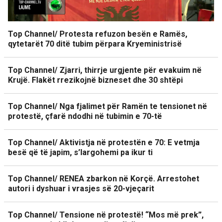
Top Channel/ Protesta refuzon besën e Ramës,
qytetarët 70 ditë tubim përpara Kryeministrisë
Top Channel/ Zjarri, thirrje urgjente për evakuim në
Krujë. Flakët rrezikojnë bizneset dhe 30 shtëpi
Top Channel/ Nga fjalimet për Ramën te tensionet në
protestë, çfarë ndodhi në tubimin e 70-të
Top Channel/ Aktivistja në protestën e 70: E vetmja
besë që të japim, s’largohemi pa ikur ti
Top Channel/ RENEA zbarkon në Korçë. Arrestohet
autori i dyshuar i vrasjes së 20-vjeçarit
Top Channel/ Tensione në protestë! “Mos më prek”,