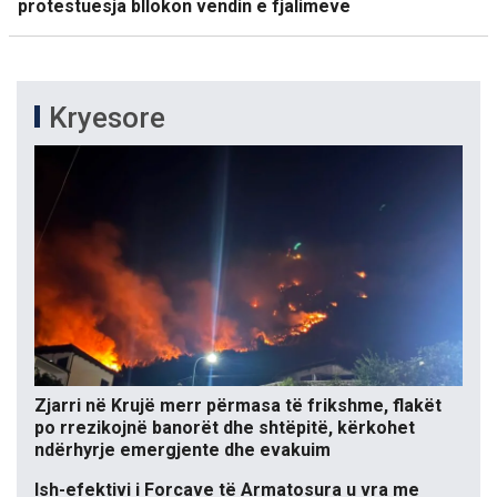
protestuesja bllokon vendin e fjalimeve
Kryesore
Zjarri në Krujë merr përmasa të frikshme, flakët
po rrezikojnë banorët dhe shtëpitë, kërkohet
ndërhyrje emergjente dhe evakuim
Ish-efektivi i Forcave të Armatosura u vra me