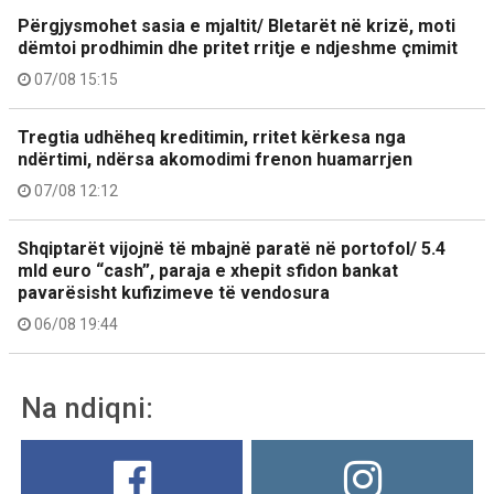
Përgjysmohet sasia e mjaltit/ Bletarët në krizë, moti
dëmtoi prodhimin dhe pritet rritje e ndjeshme çmimit
07/08 15:15
Tregtia udhëheq kreditimin, rritet kërkesa nga
ndërtimi, ndërsa akomodimi frenon huamarrjen
07/08 12:12
Shqiptarët vijojnë të mbajnë paratë në portofol/ 5.4
mld euro “cash”, paraja e xhepit sfidon bankat
pavarësisht kufizimeve të vendosura
06/08 19:44
Na ndiqni: