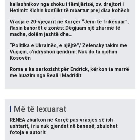
kallashnikov nga shoku i fëmijërisë, zv. drejtori i
Hetimit: Kishin konflikt të mbartur prej disa kohësh
Vrasja e 20-vjeçarit në Korçë/ “Jemi të frikësuar”,
flasin banorët e zonës: Dëgjuam një zhurmë të
madhe, dolëm jashtë dhe…
“Politika e Ukrainës, e njëjtë”/ Zelensky takim me
Vuçiçin, s’ndryshon qëndrim: Nuk do ta njohim
Kosovën
Roma e ka seriozisht për Endrick, kërkon ta marrë
me huazim nga Reali i Madridit
Më të lexuarat
RENEA zbarkon në Korçë pas vrasjes së ish-
ushtarit, i riu nuk gjendet në banesë, zbulohet
fotoja e autorit