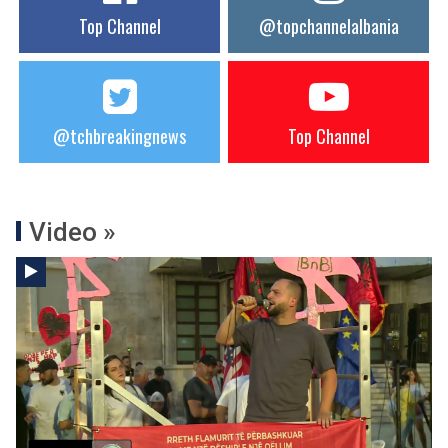
Top Channel
@topchannelalbania
@tchbreakingnews
Top Channel
Video »