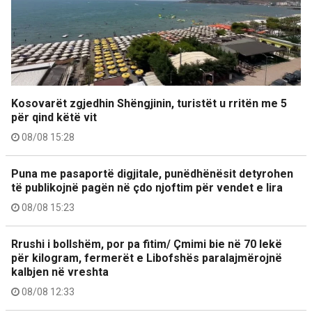
Kosovarët zgjedhin Shëngjinin, turistët u rritën me 5
për qind këtë vit
08/08 15:28
Puna me pasaportë digjitale, punëdhënësit detyrohen
të publikojnë pagën në çdo njoftim për vendet e lira
08/08 15:23
Rrushi i bollshëm, por pa fitim/ Çmimi bie në 70 lekë
për kilogram, fermerët e Libofshës paralajmërojnë
kalbjen në vreshta
08/08 12:33