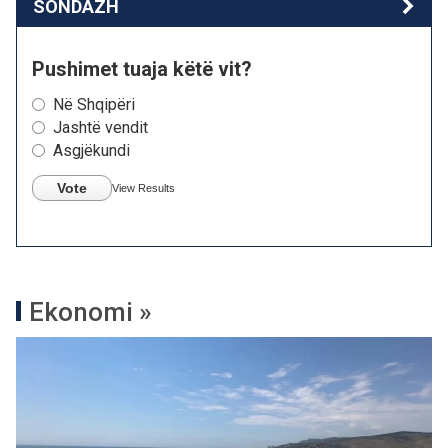
SONDAZH
Pushimet tuaja këtë vit?
Në Shqipëri
Jashtë vendit
Asgjëkundi
Vote
View Results
Ekonomi »