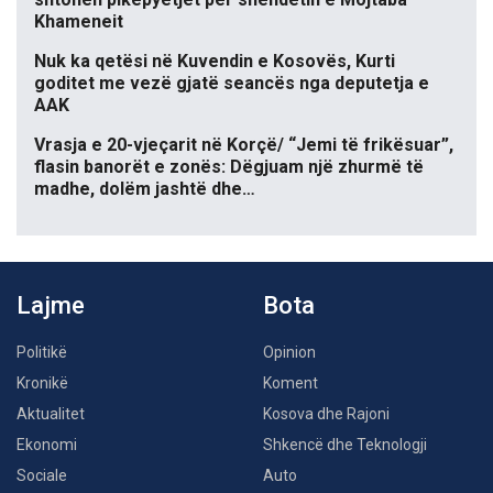
Khameneit
Nuk ka qetësi në Kuvendin e Kosovës, Kurti
goditet me vezë gjatë seancës nga deputetja e
AAK
Vrasja e 20-vjeçarit në Korçë/ “Jemi të frikësuar”,
flasin banorët e zonës: Dëgjuam një zhurmë të
madhe, dolëm jashtë dhe…
Lajme
Bota
Politikë
Opinion
Kronikë
Koment
Aktualitet
Kosova dhe Rajoni
Ekonomi
Shkencë dhe Teknologji
Sociale
Auto