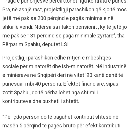
“Paga e punonjësve përcaktohet nga kontrata e punës.
Pra, në asnjë rast, projektligji parashikon që kjo të mos
jetë më pak se 200 përqind e pagës minimale në
shkallë vendi. Ndërsa sa i takon pensionit , ky të jetë jo
më pak se 131 përqind se paga minimale zyrtare”, tha
Përparim Spahiu, deputet LSI.
Projektligji parashikon edhe rritjen e mbështjes
sociale për minatorët dhe ish-minatorët. Në industrinë
e minierave në Shqipëri deri në vitet ‘90 kanë qenë të
punësuar mbi 40 persona. Efektet financiare, sipas
zotit Spahiu, do të përballohet nga shtimi i
kontributeve dhe buxheti i shtetit.
“Për çdo person do të paguhet kontribut shtesë në
masën 5 përqind të pagës bruto për efekt kontributi.