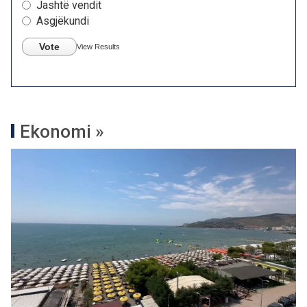
Jashtë vendit
Asgjëkundi
Vote
View Results
Ekonomi »