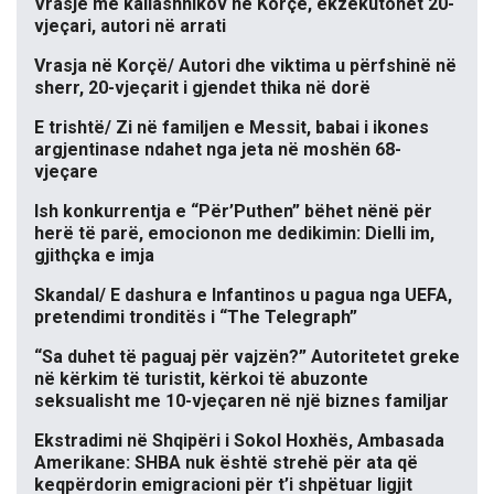
Vrasje me kallashnikov në Korçë, ekzekutohet 20-
vjeçari, autori në arrati
Vrasja në Korçë/ Autori dhe viktima u përfshinë në
sherr, 20-vjeçarit i gjendet thika në dorë
E trishtë/ Zi në familjen e Messit, babai i ikones
argjentinase ndahet nga jeta në moshën 68-
vjeçare
Ish konkurrentja e “Për’Puthen” bëhet nënë për
herë të parë, emocionon me dedikimin: Dielli im,
gjithçka e imja
Skandal/ E dashura e Infantinos u pagua nga UEFA,
pretendimi tronditës i “The Telegraph”
“Sa duhet të paguaj për vajzën?” Autoritetet greke
në kërkim të turistit, kërkoi të abuzonte
seksualisht me 10-vjeçaren në një biznes familjar
Ekstradimi në Shqipëri i Sokol Hoxhës, Ambasada
Amerikane: SHBA nuk është strehë për ata që
keqpërdorin emigracioni për t’i shpëtuar ligjit