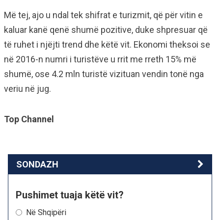
Më tej, ajo u ndal tek shifrat e turizmit, që për vitin e
kaluar kanë qenë shumë pozitive, duke shpresuar që
të ruhet i njëjti trend dhe këtë vit. Ekonomi theksoi se
në 2016-n numri i turistëve u rrit me rreth 15% më
shumë, ose 4.2 mln turistë vizituan vendin tonë nga
veriu në jug.
Top Channel
SONDAZH
Pushimet tuaja këtë vit?
Në Shqipëri