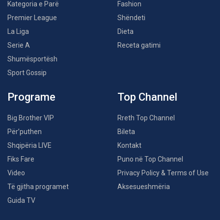
Kategoria e Parë
Fashion
Premier League
Shëndeti
La Liga
Dieta
Serie A
Receta gatimi
Shumësportësh
Sport Gossip
Programe
Top Channel
Big Brother VIP
Rreth Top Channel
Për’puthen
Bileta
Shqipëria LIVE
Kontakt
Fiks Fare
Puno në Top Channel
Video
Privacy Policy & Terms of Use
Të gjitha programet
Aksesueshmëria
Guida TV