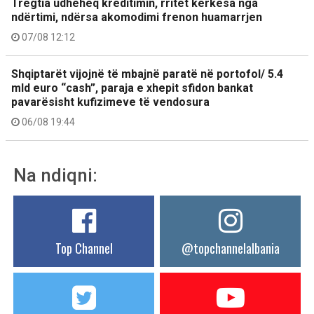
Tregtia udhëheq kreditimin, rritet kërkesa nga
ndërtimi, ndërsa akomodimi frenon huamarrjen
07/08 12:12
Shqiptarët vijojnë të mbajnë paratë në portofol/ 5.4
mld euro “cash”, paraja e xhepit sfidon bankat
pavarësisht kufizimeve të vendosura
06/08 19:44
Na ndiqni:
Top Channel
@topchannelalbania