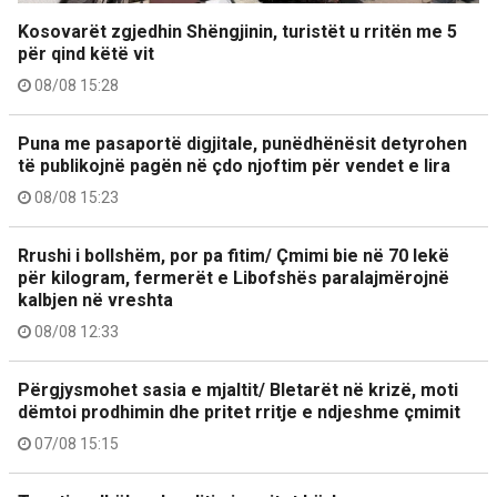
Kosovarët zgjedhin Shëngjinin, turistët u rritën me 5
për qind këtë vit
08/08 15:28
Puna me pasaportë digjitale, punëdhënësit detyrohen
të publikojnë pagën në çdo njoftim për vendet e lira
08/08 15:23
Rrushi i bollshëm, por pa fitim/ Çmimi bie në 70 lekë
për kilogram, fermerët e Libofshës paralajmërojnë
kalbjen në vreshta
08/08 12:33
Përgjysmohet sasia e mjaltit/ Bletarët në krizë, moti
dëmtoi prodhimin dhe pritet rritje e ndjeshme çmimit
07/08 15:15