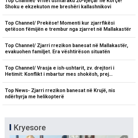
Top Channel/ Vritet ushtaraku 20-vjeçar në Korçë!
Shoku e ekzekuton me breshëri kallashnikovi
Top Channel/ Prekëse! Momenti kur zjarrfikësi
qetëson fëmijën e trembur nga zjarret në Mallakastër
Top Channel/ Zjarri rrezikon banesat në Mallakastër,
evakuohen familjet. Era vështirëson situatën
Top Channel/ Vrasja e ish-ushtarit, zv. drejtori i
Hetimit: Konflikt i mbartur mes shokësh, prej…
Top News- Zjarri rrezikon banesat në Krujë, nis
ndërhyrja me helikopterë
Kryesore