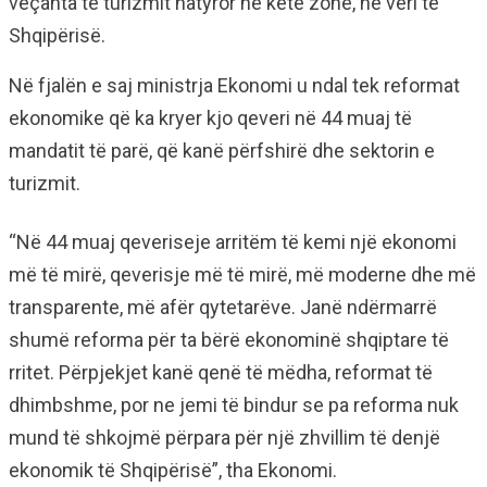
veçanta të turizmit natyror në këtë zonë, në veri të
Shqipërisë.
Në fjalën e saj ministrja Ekonomi u ndal tek reformat
ekonomike që ka kryer kjo qeveri në 44 muaj të
mandatit të parë, që kanë përfshirë dhe sektorin e
turizmit.
“Në 44 muaj qeveriseje arritëm të kemi një ekonomi
më të mirë, qeverisje më të mirë, më moderne dhe më
transparente, më afër qytetarëve. Janë ndërmarrë
shumë reforma për ta bërë ekonominë shqiptare të
rritet. Përpjekjet kanë qenë të mëdha, reformat të
dhimbshme, por ne jemi të bindur se pa reforma nuk
mund të shkojmë përpara për një zhvillim të denjë
ekonomik të Shqipërisë”, tha Ekonomi.