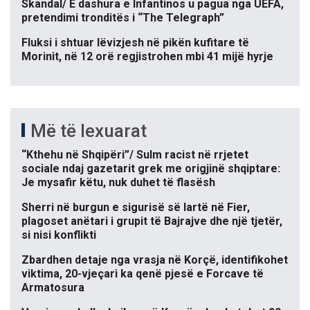
Skandal/ E dashura e Infantinos u pagua nga UEFA,
pretendimi tronditës i “The Telegraph”
Fluksi i shtuar lëvizjesh në pikën kufitare të
Morinit, në 12 orë regjistrohen mbi 41 mijë hyrje
Më të lexuarat
“Kthehu në Shqipëri”/ Sulm racist në rrjetet
sociale ndaj gazetarit grek me origjinë shqiptare:
Je mysafir këtu, nuk duhet të flasësh
Sherri në burgun e sigurisë së lartë në Fier,
plagoset anëtari i grupit të Bajrajve dhe një tjetër,
si nisi konflikti
Zbardhen detaje nga vrasja në Korçë, identifikohet
viktima, 20-vjeçari ka qenë pjesë e Forcave të
Armatosura