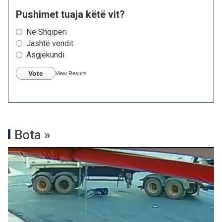
Pushimet tuaja këtë vit?
Në Shqipëri
Jashtë vendit
Asgjëkundi
Vote
View Results
Bota »