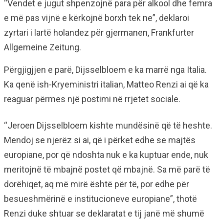
“Vendet e jugut shpenzojnë para për alkool dhe femra
e më pas vijnë e kërkojnë borxh tek ne”, deklaroi
zyrtari i lartë holandez për gjermanen, Frankfurter
Allgemeine Zeitung.
Përgjigjjen e parë, Dijsselbloem e ka marrë nga Italia.
Ka qenë ish-Kryeministri italian, Matteo Renzi ai që ka
reaguar përmes një postimi në rrjetet sociale.
“Jeroen Dijsselbloem kishte mundësinë që të heshte.
Mendoj se njerëz si ai, që i përket edhe se majtës
europiane, por që ndoshta nuk e ka kuptuar ende, nuk
meritojnë të mbajnë postet që mbajnë. Sa më parë të
dorëhiqet, aq më mirë është për të, por edhe për
besueshmërinë e institucioneve europiane”, thotë
Renzi duke shtuar se deklaratat e tij janë më shumë