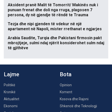
Aksident pranë Malit të Tomorrit/ Makinës nuk i
punuan frenat dhe doli nga rruga, plagosen 7
persona, dy në gjendje të rëndë te Trauma
Tezja dhe nipi gjenden të vdekur në një
apartament në Napoli, mister rrethanat e ngjarjes
Arabia Saudite, Turqia dhe Pakistani firmosin pakt
mbrojtjeje, sulmi ndaj njërit konsiderohet sulm ndaj
të gjithëve
Lajme
Bota
Politikë
Opinion
Kronikë
Koment
Aktualitet
Kosova dhe Rajoni
Ekonomi
Shkencë dhe Teknologji