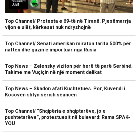
Top Channel/ Protesta e 69-të në Tiranë. Pjesëmarrja
vijon e ulët, kërkesat nuk ndryshojnë
Top Channel/ Senati amerikan miraton tarifa 500% për
naftën dhe gazin e importuar nga Rusia
Top News – Zelensky viziton për herë të parë Serbinë.
Takime me Vuçiçin në një moment delikat
Top News – Skadon afati Kushtetues. Por, Kuvendi i
Kosovën shtyn sërish seancën
Top Channel/ “Shqipëria e shqiptarëve, jo e
pushtetarëve”, protestuesit në bulevard: Rama SPAK-
YOU