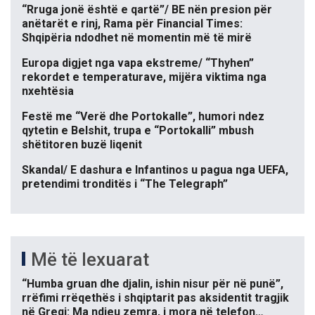
“Rruga jonë është e qartë”/ BE nën presion për
anëtarët e rinj, Rama për Financial Times:
Shqipëria ndodhet në momentin më të mirë
Europa digjet nga vapa ekstreme/ “Thyhen”
rekordet e temperaturave, mijëra viktima nga
nxehtësia
Festë me “Verë dhe Portokalle”, humori ndez
qytetin e Belshit, trupa e “Portokalli” mbush
shëtitoren buzë liqenit
Skandal/ E dashura e Infantinos u pagua nga UEFA,
pretendimi tronditës i “The Telegraph”
Më të lexuarat
“Humba gruan dhe djalin, ishin nisur për në punë”,
rrëfimi rrëqethës i shqiptarit pas aksidentit tragjik
në Greqi: Ma ndjeu zemra, i mora në telefon…