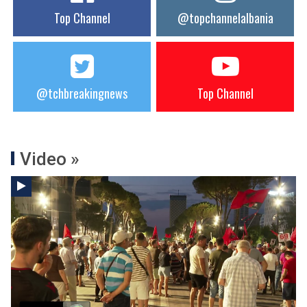
Top Channel
@topchannelalbania
@tchbreakingnews
Top Channel
Video »