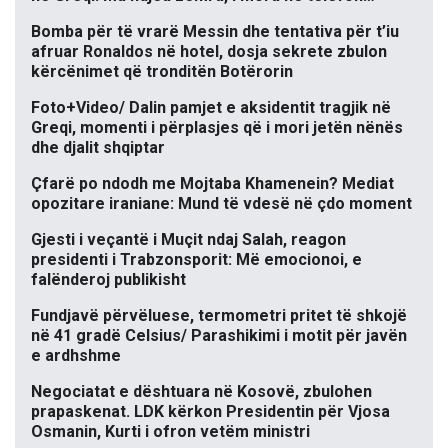
Bomba për të vrarë Messin dhe tentativa për t’iu
afruar Ronaldos në hotel, dosja sekrete zbulon
kërcënimet që tronditën Botërorin
Foto+Video/ Dalin pamjet e aksidentit tragjik në
Greqi, momenti i përplasjes që i mori jetën nënës
dhe djalit shqiptar
Çfarë po ndodh me Mojtaba Khamenein? Mediat
opozitare iraniane: Mund të vdesë në çdo moment
Gjesti i veçantë i Muçit ndaj Salah, reagon
presidenti i Trabzonsporit: Më emocionoi, e
falënderoj publikisht
Fundjavë përvëluese, termometri pritet të shkojë
në 41 gradë Celsius/ Parashikimi i motit për javën
e ardhshme
Negociatat e dështuara në Kosovë, zbulohen
prapaskenat. LDK kërkon Presidentin për Vjosa
Osmanin, Kurti i ofron vetëm ministri