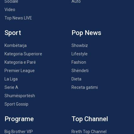
Sociale
Auto
Video
Top News LIVE
Sport
Pop News
Kombëtarja
Showbiz
Kategoria Superiore
Lifestyle
Kategoria e Parë
Fashion
Premier League
Shëndeti
La Liga
Dieta
Serie A
Receta gatimi
Shumësportësh
Sport Gossip
Programe
Top Channel
Big Brother VIP
Rreth Top Channel