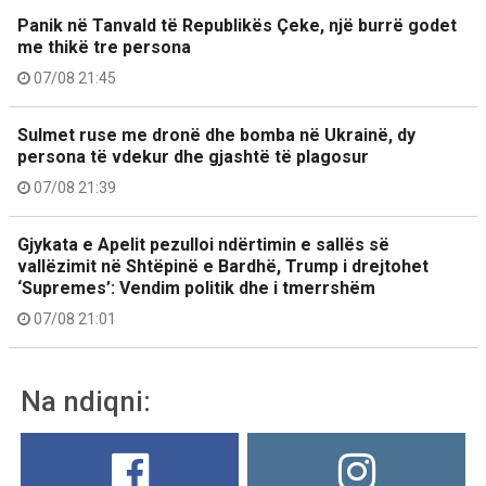
Panik në Tanvald të Republikës Çeke, një burrë godet
me thikë tre persona
07/08 21:45
Sulmet ruse me dronë dhe bomba në Ukrainë, dy
persona të vdekur dhe gjashtë të plagosur
07/08 21:39
Gjykata e Apelit pezulloi ndërtimin e sallës së
vallëzimit në Shtëpinë e Bardhë, Trump i drejtohet
‘Supremes’: Vendim politik dhe i tmerrshëm
07/08 21:01
Na ndiqni: