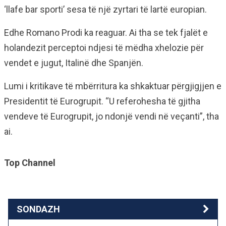
‘llafe bar sporti’ sesa të një zyrtari të lartë europian.
Edhe Romano Prodi ka reaguar. Ai tha se tek fjalët e
holandezit perceptoi ndjesi të mëdha xhelozie për
vendet e jugut, Italinë dhe Spanjën.
Lumi i kritikave të mbërritura ka shkaktuar përgjigjjen e
Presidentit të Eurogrupit. “U referohesha të gjitha
vendeve të Eurogrupit, jo ndonjë vendi në veçanti”, tha
ai.
Top Channel
SONDAZH