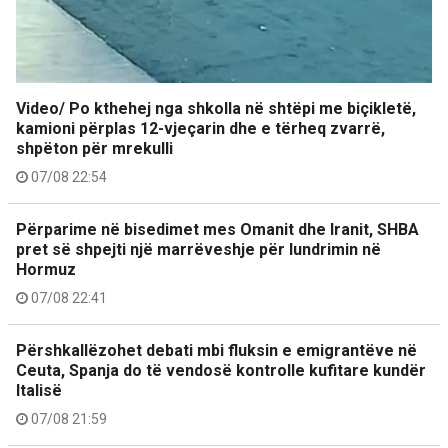
Video/ Po kthehej nga shkolla në shtëpi me biçikletë,
kamioni përplas 12-vjeçarin dhe e tërheq zvarrë,
shpëton për mrekulli
07/08 22:54
Përparime në bisedimet mes Omanit dhe Iranit, SHBA
pret së shpejti një marrëveshje për lundrimin në
Hormuz
07/08 22:41
Përshkallëzohet debati mbi fluksin e emigrantëve në
Ceuta, Spanja do të vendosë kontrolle kufitare kundër
Italisë
07/08 21:59