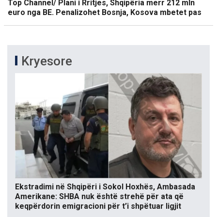
Top Channel/ Plani i Rritjes, Shqipëria merr 212 mln
euro nga BE. Penalizohet Bosnja, Kosova mbetet pas
Kryesore
Ekstradimi në Shqipëri i Sokol Hoxhës, Ambasada
Amerikane: SHBA nuk është strehë për ata që
keqpërdorin emigracioni për t’i shpëtuar ligjit