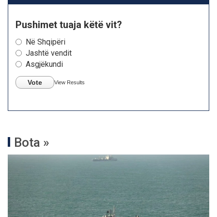
Pushimet tuaja këtë vit?
Në Shqipëri
Jashtë vendit
Asgjëkundi
Vote
View Results
Bota »