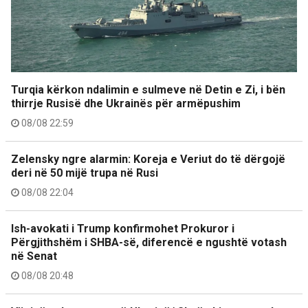
Turqia kërkon ndalimin e sulmeve në Detin e Zi, i bën
thirrje Rusisë dhe Ukrainës për armëpushim
08/08 22:59
Zelensky ngre alarmin: Koreja e Veriut do të dërgojë
deri në 50 mijë trupa në Rusi
08/08 22:04
Ish-avokati i Trump konfirmohet Prokuror i
Përgjithshëm i SHBA-së, diferencë e ngushtë votash
në Senat
08/08 20:48