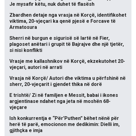
Je mysafir këtu, nuk duhet të flasësh
Zbardhen detaje nga vrasja në Korçë, identifikohet
viktima, 20-vjeçari ka qenë pjesë e Forcave të
Armatosura
Sherri në burgun e sigurisë së lartë në Fier,
plagoset anëtari i grupit të Bajrajve dhe një tjetër,
si nisi konflikti
Vrasje me kallashnikov në Korçë, ekzekutohet 20-
vjeçari, autori në arrati
Vrasja në Korçë/ Autori dhe viktima u përfshinë në
sherr, 20-vjeçarit i gjendet thika në dorë
E trishtë/ Zi në familjen e Messit, babai i ikones
argjentinase ndahet nga jeta në moshën 68-
vjeçare
Ish konkurrentja e “Për’Puthen” bëhet nënë për
herë të parë, emocionon me dedikimin: Dielli im,
gjithçka e imja