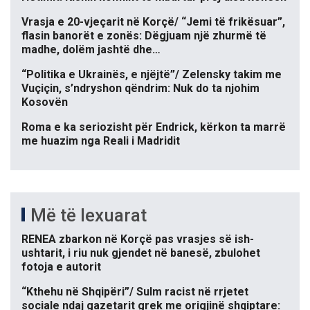
Vrasja e 20-vjeçarit në Korçë/ “Jemi të frikësuar”,
flasin banorët e zonës: Dëgjuam një zhurmë të
madhe, dolëm jashtë dhe…
“Politika e Ukrainës, e njëjtë”/ Zelensky takim me
Vuçiçin, s’ndryshon qëndrim: Nuk do ta njohim
Kosovën
Roma e ka seriozisht për Endrick, kërkon ta marrë
me huazim nga Reali i Madridit
Më të lexuarat
RENEA zbarkon në Korçë pas vrasjes së ish-
ushtarit, i riu nuk gjendet në banesë, zbulohet
fotoja e autorit
“Kthehu në Shqipëri”/ Sulm racist në rrjetet
sociale ndaj gazetarit grek me origjinë shqiptare: