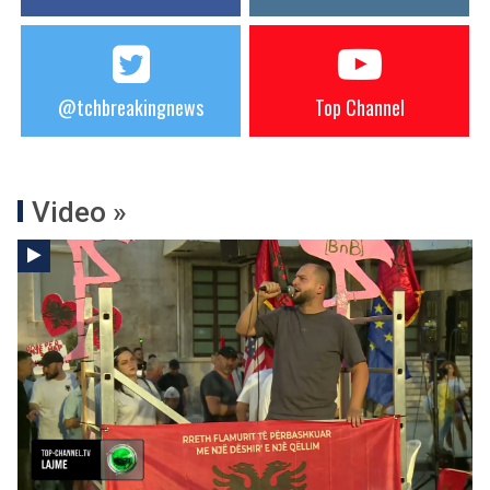
@tchbreakingnews
Top Channel
Video »