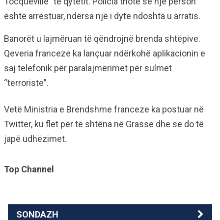
Tocqueville” të qytetit. Policia thotë se një person
është arrestuar, ndërsa një i dytë ndoshta u arratis.
Banorët u lajmëruan të qëndrojnë brenda shtëpive.
Qeveria franceze ka lançuar ndërkohë aplikacionin e
saj telefonik për paralajmërimet për sulmet
“terroriste”.
Vetë Ministria e Brendshme franceze ka postuar në
Twitter, ku flet për të shtëna në Grasse dhe se do të
japë udhëzimet.
Top Channel
SONDAZH