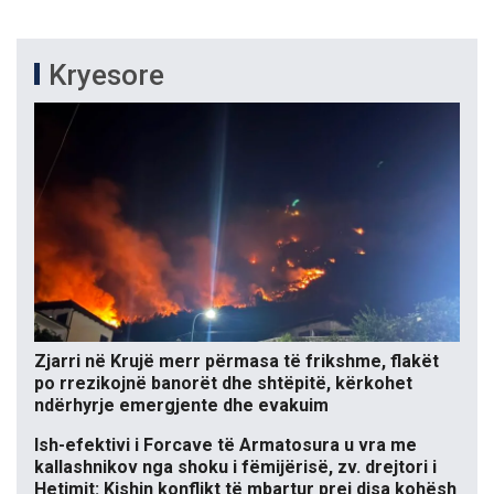
Kryesore
Zjarri në Krujë merr përmasa të frikshme, flakët
po rrezikojnë banorët dhe shtëpitë, kërkohet
ndërhyrje emergjente dhe evakuim
Ish-efektivi i Forcave të Armatosura u vra me
kallashnikov nga shoku i fëmijërisë, zv. drejtori i
Hetimit: Kishin konflikt të mbartur prej disa kohësh