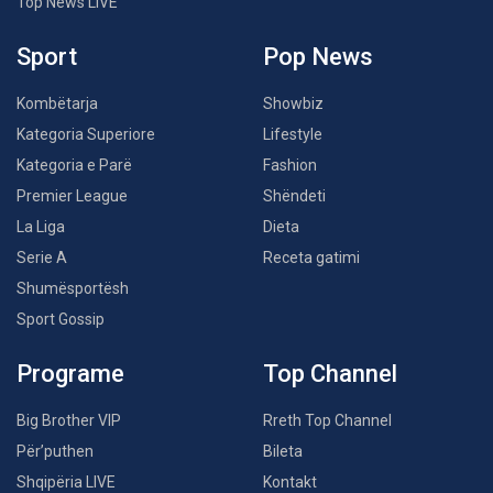
Top News LIVE
Sport
Pop News
Kombëtarja
Showbiz
Kategoria Superiore
Lifestyle
Kategoria e Parë
Fashion
Premier League
Shëndeti
La Liga
Dieta
Serie A
Receta gatimi
Shumësportësh
Sport Gossip
Programe
Top Channel
Big Brother VIP
Rreth Top Channel
Për’puthen
Bileta
Shqipëria LIVE
Kontakt