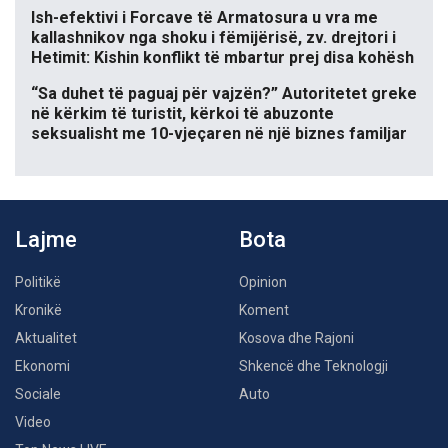
Ish-efektivi i Forcave të Armatosura u vra me
kallashnikov nga shoku i fëmijërisë, zv. drejtori i
Hetimit: Kishin konflikt të mbartur prej disa kohësh
“Sa duhet të paguaj për vajzën?” Autoritetet greke
në kërkim të turistit, kërkoi të abuzonte
seksualisht me 10-vjeçaren në një biznes familjar
Lajme
Bota
Politikë
Opinion
Kronikë
Koment
Aktualitet
Kosova dhe Rajoni
Ekonomi
Shkencë dhe Teknologji
Sociale
Auto
Video