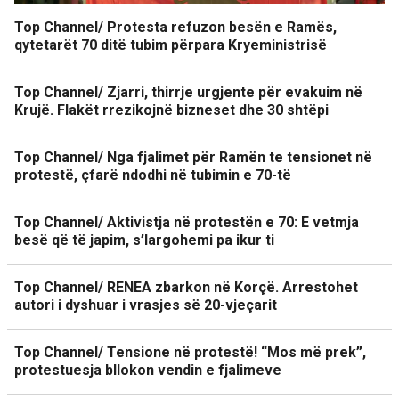
Top Channel/ Protesta refuzon besën e Ramës,
qytetarët 70 ditë tubim përpara Kryeministrisë
Top Channel/ Zjarri, thirrje urgjente për evakuim në
Krujë. Flakët rrezikojnë bizneset dhe 30 shtëpi
Top Channel/ Nga fjalimet për Ramën te tensionet në
protestë, çfarë ndodhi në tubimin e 70-të
Top Channel/ Aktivistja në protestën e 70: E vetmja
besë që të japim, s’largohemi pa ikur ti
Top Channel/ RENEA zbarkon në Korçë. Arrestohet
autori i dyshuar i vrasjes së 20-vjeçarit
Top Channel/ Tensione në protestë! “Mos më prek”,
protestuesja bllokon vendin e fjalimeve