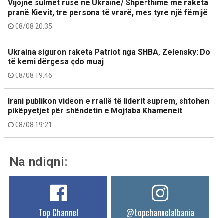
Vijojnë sulmet ruse në Ukrainë/ Shpërthime me raketa
pranë Kievit, tre persona të vrarë, mes tyre një fëmijë
08/08 20:35
Ukraina siguron raketa Patriot nga SHBA, Zelensky: Do
të kemi dërgesa çdo muaj
08/08 19:46
Irani publikon videon e rrallë të liderit suprem, shtohen
pikëpyetjet për shëndetin e Mojtaba Khameneit
08/08 19:21
Na ndiqni:
Top Channel
@topchannelalbania