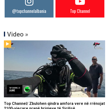
@topchannelalbania
Top Channel
Video »
Top Channel/ Zbulohen qindra amfora vere në rrënojat
2100-vjeçare pranë brigjeve të Siçilisë