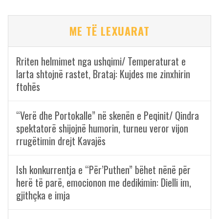
ME TË LEXUARAT
Rriten helmimet nga ushqimi/ Temperaturat e
larta shtojnë rastet, Brataj: Kujdes me zinxhirin
ftohës
“Verë dhe Portokalle” në skenën e Peqinit/ Qindra
spektatorë shijojnë humorin, turneu veror vijon
rrugëtimin drejt Kavajës
Ish konkurrentja e “Për’Puthen” bëhet nënë për
herë të parë, emocionon me dedikimin: Dielli im,
gjithçka e imja