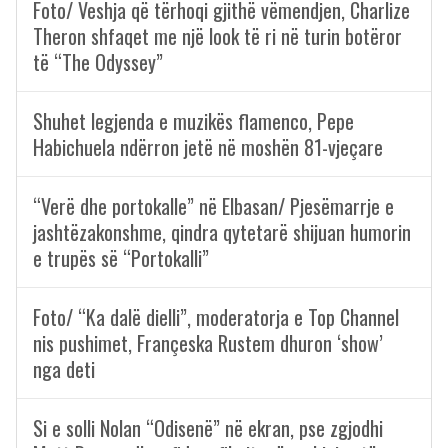
Foto/ Veshja që tërhoqi gjithë vëmendjen, Charlize
Theron shfaqet me një look të ri në turin botëror
të “The Odyssey”
Shuhet legjenda e muzikës flamenco, Pepe
Habichuela ndërron jetë në moshën 81-vjeçare
“Verë dhe portokalle” në Elbasan/ Pjesëmarrje e
jashtëzakonshme, qindra qytetarë shijuan humorin
e trupës së “Portokalli”
Foto/ “Ka dalë dielli”, moderatorja e Top Channel
nis pushimet, Françeska Rustem dhuron ‘show’
nga deti
Si e solli Nolan “Odisenë” në ekran, pse zgjodhi