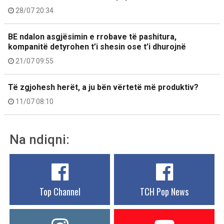
28/07 20:34
BE ndalon asgjësimin e rrobave të pashitura,
kompanitë detyrohen t’i shesin ose t’i dhurojnë
21/07 09:55
Të zgjohesh herët, a ju bën vërtetë më produktiv?
11/07 08:10
Na ndiqni:
Top Channel
TCH Pop News