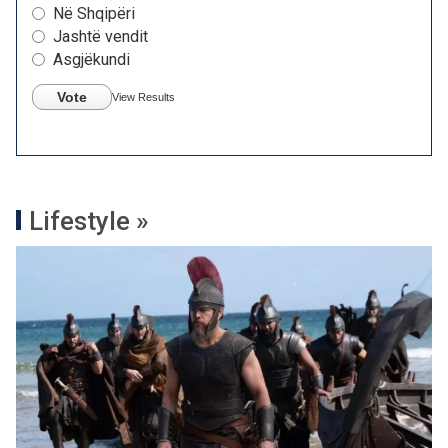
Në Shqipëri
Jashtë vendit
Asgjëkundi
Vote
View Results
Lifestyle »