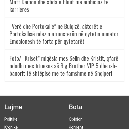
Matt Damon dhe sfida e filmit më ambicioz të
karrierës
“Verë dhe Portokalle” në Bulqizë, aktorët e
Portokallisë ndezin atmosferën në qytetin minator.
Emocionesh të forta për qytetarët
Foto/ “Kriset” miqësia mes Selin dhe Kristit, çfarë
ndodhi mes fitueses së Big Brother VIP 5 dhe ish-
banorit të shtëpisë më të famshme në Shqipëri
Lajme
Bota
Politikë
Opinion
Kronikë
Koment