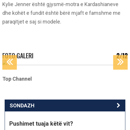
Kylie Jenner është gjysmë-motra e Kardashianeve
dhe kohët e fundit është bërë mjaft e famshme me
paraqitjet e saj si modele.
FOTO GALERI
2/12
Top Channel
SONDAZH
Pushimet tuaja këtë vit?