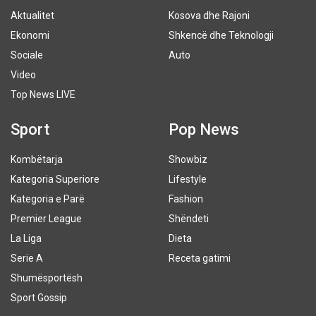
Aktualitet
Kosova dhe Rajoni
Ekonomi
Shkencë dhe Teknologji
Sociale
Auto
Video
Top News LIVE
Sport
Pop News
Kombëtarja
Showbiz
Kategoria Superiore
Lifestyle
Kategoria e Parë
Fashion
Premier League
Shëndeti
La Liga
Dieta
Serie A
Receta gatimi
Shumësportësh
Sport Gossip