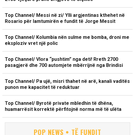
Top Channel/ Messi në zi/ Ylli argjentinas kthehet në
Rosario për lamtumirën e fundit të Jorge Messit
Top Channel/ Kolumbia nën sulme me bomba, droni me
eksploziv vret një polic
Top Channel/ Vlora “pushtim” nga deti! Rreth 2700
pasagjerë dhe 700 automjete mbërrijnë nga Brindisi
Top Channel/ Pa ujë, misri thahet në arë, kanali vaditës
punon me kapacitet të reduktuar
Top Channel/ Byrotë private mbledhin të dhëna,
huamarrësit korrektë përfitojnë norma më të ulëta
POP NEWS • TË FUNDIT