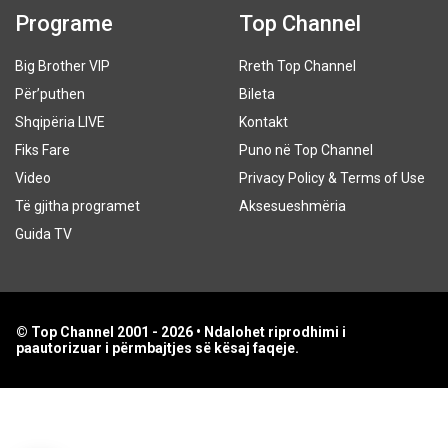
Programe
Top Channel
Big Brother VIP
Rreth Top Channel
Për’puthen
Bileta
Shqipëria LIVE
Kontakt
Fiks Fare
Puno në Top Channel
Video
Privacy Policy & Terms of Use
Të gjitha programet
Aksesueshmëria
Guida TV
© Top Channel 2001 - 2026 • Ndalohet riprodhimi i
paautorizuar i përmbajtjes së kësaj faqeje.