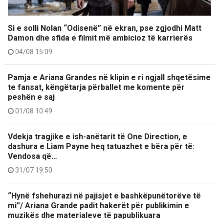
Si e solli Nolan “Odisenë” në ekran, pse zgjodhi Matt
Damon dhe sfida e filmit më ambicioz të karrierës
04/08 15:09
Pamja e Ariana Grandes në klipin e ri ngjall shqetësime
te fansat, këngëtarja përballet me komente për
peshën e saj
01/08 10:49
Vdekja tragjike e ish-anëtarit të One Direction, e
dashura e Liam Payne heq tatuazhet e bëra për të:
Vendosa që…
31/07 19:50
“Hynë fshehurazi në pajisjet e bashkëpunëtorëve të
mi”/ Ariana Grande padit hakerët për publikimin e
muzikës dhe materialeve të papublikuara