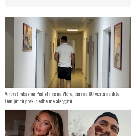
Virozat mbushin Pediatrinë në Vlorë, deri në 80 vizita në ditë,
fëmijët të prekur edhe me alergjitë