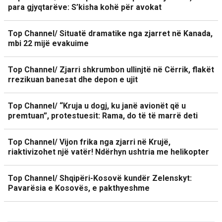
para gjyqtarëve: S’kisha kohë për avokat
Top Channel/ Situatë dramatike nga zjarret në Kanada,
mbi 22 mijë evakuime
Top Channel/ Zjarri shkrumbon ullinjtë në Cërrik, flakët
rrezikuan banesat dhe depon e ujit
Top Channel/ “Kruja u dogj, ku janë avionët që u
premtuan”, protestuesit: Rama, do të të marrë deti
Top Channel/ Vijon frika nga zjarri në Krujë,
riaktivizohet një vatër! Ndërhyn ushtria me helikopter
Top Channel/ Shqipëri-Kosovë kundër Zelenskyt:
Pavarësia e Kosovës, e pakthyeshme