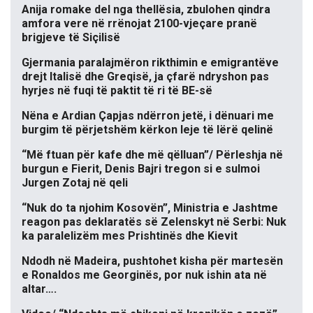
Anija romake del nga thellësia, zbulohen qindra
amfora vere në rrënojat 2100-vjeçare pranë
brigjeve të Siçilisë
Gjermania paralajmëron rikthimin e emigrantëve
drejt Italisë dhe Greqisë, ja çfarë ndryshon pas
hyrjes në fuqi të paktit të ri të BE-së
Nëna e Ardian Çapjas ndërron jetë, i dënuari me
burgim të përjetshëm kërkon leje të lërë qelinë
“Më ftuan për kafe dhe më qëlluan”/ Përleshja në
burgun e Fierit, Denis Bajri tregon si e sulmoi
Jurgen Zotaj në qeli
“Nuk do ta njohim Kosovën”, Ministria e Jashtme
reagon pas deklaratës së Zelenskyt në Serbi: Nuk
ka paralelizëm mes Prishtinës dhe Kievit
Ndodh në Madeira, pushtohet kisha për martesën
e Ronaldos me Georginës, por nuk ishin ata në
altar….