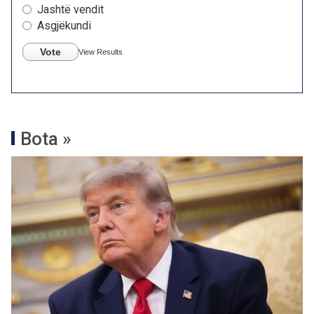
Jashtë vendit
Asgjëkundi
Vote
View Results
Bota »