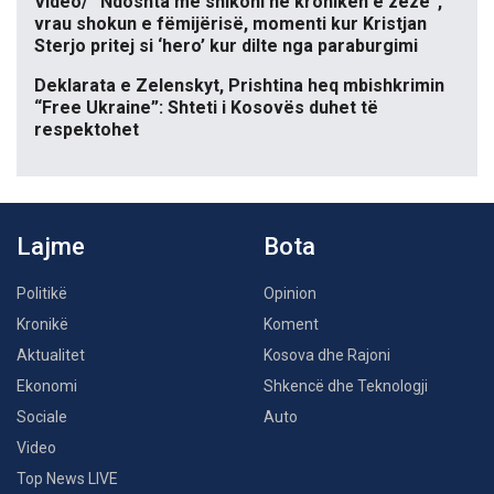
Video/ “Ndoshta më shikoni në kronikën e zezë”,
vrau shokun e fëmijërisë, momenti kur Kristjan
Sterjo pritej si ‘hero’ kur dilte nga paraburgimi
Deklarata e Zelenskyt, Prishtina heq mbishkrimin
“Free Ukraine”: Shteti i Kosovës duhet të
respektohet
Lajme
Bota
Politikë
Opinion
Kronikë
Koment
Aktualitet
Kosova dhe Rajoni
Ekonomi
Shkencë dhe Teknologji
Sociale
Auto
Video
Top News LIVE