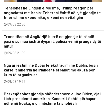
Tensionet në Lindjen e Mesme, Trump reagon për
negociatat me Iranin: Teherani është në një gjendje të
tmerrshme ekonomike, e kemi nën vëzhgim
09/08 22:30
Tronditëse në Angli/ Një burrë në gjendje të rëndë
pasi u sulmua jashtë dyqanit, policia vë në pranga dy të
mitur
09/08 21:30
Nga arrestimi në Dubai te ekstradimi në Dublin, bosi i
kartelit mbërrin në Irlandë/ Përballet me akuza për
krim të organizuar
09/08 19:57
Përkeqësohet gjendja shëndetësore e Joe Biden, djali
i ish-presidentit amerikan: Kanceri i është përhapur
edhe në kocka, e dhimbshme ta shohësh