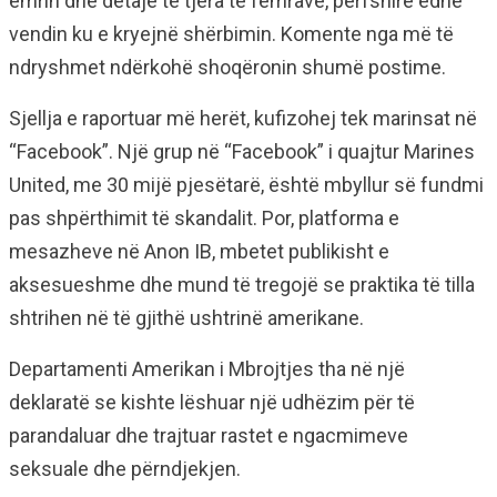
emrin dhe detaje të tjera të femrave, përfshirë edhe
vendin ku e kryejnë shërbimin. Komente nga më të
ndryshmet ndërkohë shoqëronin shumë postime.
Sjellja e raportuar më herët, kufizohej tek marinsat në
“Facebook”. Një grup në “Facebook” i quajtur Marines
United, me 30 mijë pjesëtarë, është mbyllur së fundmi
pas shpërthimit të skandalit. Por, platforma e
mesazheve në Anon IB, mbetet publikisht e
aksesueshme dhe mund të tregojë se praktika të tilla
shtrihen në të gjithë ushtrinë amerikane.
Departamenti Amerikan i Mbrojtjes tha në një
deklaratë se kishte lëshuar një udhëzim për të
parandaluar dhe trajtuar rastet e ngacmimeve
seksuale dhe përndjekjen.