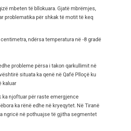
qizë mbeten të bllokuara. Gjatë mbrëmjes,
ar problematika për shkak të motit të keq
 centimetra, ndërsa temperatura në -8 gradë
ë edhe probleme përsa i takon qarkullimit në
e vështirë situata ka qenë në Qafë Plloçë ku
ë kaluar
k ka njoftuar për raste emergjence
ëbora ka rënë edhe në kryeqytet. Në Tiranë
a ngricë në pothuajse të gjitha segmentet