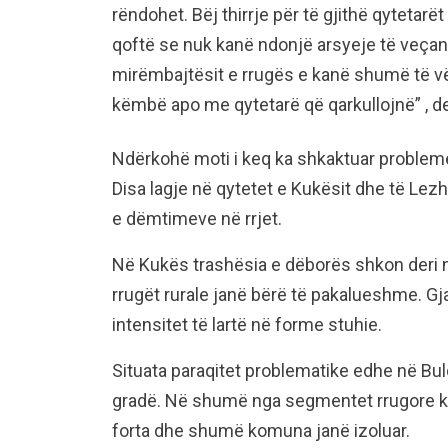
rëndohet. Bëj thirrje për të gjithë qyteta
qoftë se nuk kanë ndonjë arsyeje të veça
mirëmbajtësit e rrugës e kanë shumë të v
këmbë apo me qytetarë që qarkullojnë” , de
Ndërkohë moti i keq ka shkaktuar probleme 
Disa lagje në qytetet e Kukësit dhe të Lez
e dëmtimeve në rrjet.
Në Kukës trashësia e dëborës shkon deri n
rrugët rurale janë bërë të pakalueshme. Gj
intensitet të lartë në forme stuhie.
Situata paraqitet problematike edhe në Bul
gradë. Në shumë nga segmentet rrugore ka 
forta dhe shumë komuna janë izoluar.