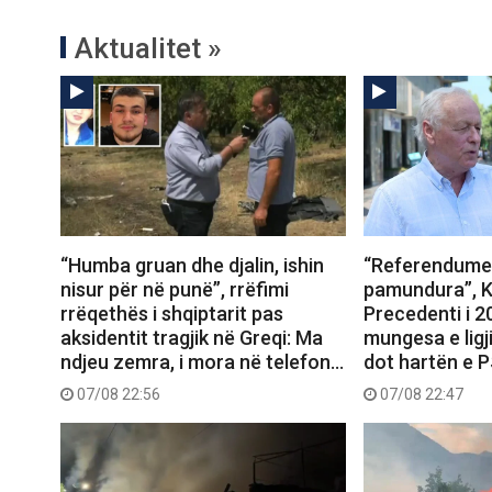
Aktualitet »
“Humba gruan dhe djalin, ishin
“Referendumet
nisur për në punë”, rrëfimi
pamundura”, K
rrëqethës i shqiptarit pas
Precedenti i 
aksidentit tragjik në Greqi: Ma
mungesa e ligj
ndjeu zemra, i mora në telefon…
dot hartën e 
07/08 22:56
07/08 22:47