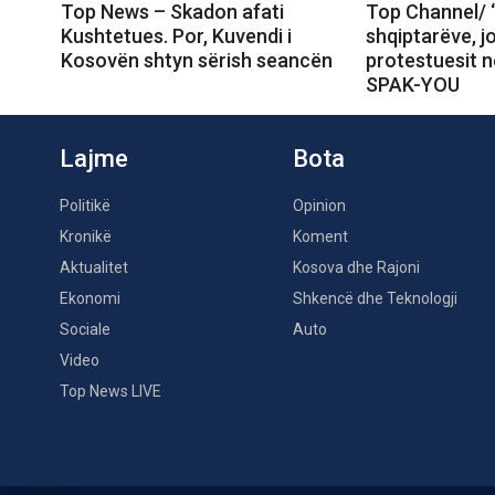
Top News – Skadon afati
Top Channel/ 
Kushtetues. Por, Kuvendi i
shqiptarëve, j
Kosovën shtyn sërish seancën
protestuesit 
SPAK-YOU
Lajme
Bota
Politikë
Opinion
Kronikë
Koment
Aktualitet
Kosova dhe Rajoni
Ekonomi
Shkencë dhe Teknologji
Sociale
Auto
Video
Top News LIVE