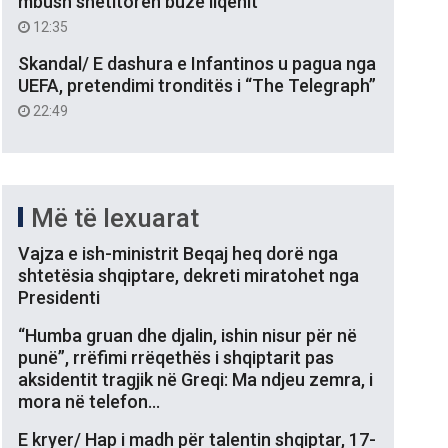
mbush shëtitoren buzë liqenit
12:35
Skandal/ E dashura e Infantinos u pagua nga
UEFA, pretendimi tronditës i “The Telegraph”
22:49
Më të lexuarat
Vajza e ish-ministrit Beqaj heq dorë nga
shtetësia shqiptare, dekreti miratohet nga
Presidenti
“Humba gruan dhe djalin, ishin nisur për në
punë”, rrëfimi rrëqethës i shqiptarit pas
aksidentit tragjik në Greqi: Ma ndjeu zemra, i
mora në telefon…
E kryer/ Hap i madh për talentin shqiptar, 17-