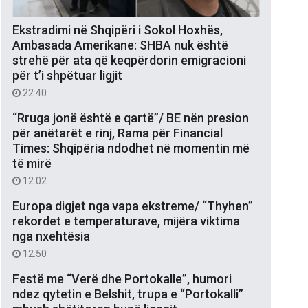
Ekstradimi në Shqipëri i Sokol Hoxhës,
Ambasada Amerikane: SHBA nuk është
strehë për ata që keqpërdorin emigracioni
për t’i shpëtuar ligjit
22:40
“Rruga jonë është e qartë”/ BE nën presion
për anëtarët e rinj, Rama për Financial
Times: Shqipëria ndodhet në momentin më
të mirë
12:02
Europa digjet nga vapa ekstreme/ “Thyhen”
rekordet e temperaturave, mijëra viktima
nga nxehtësia
12:50
Festë me “Verë dhe Portokalle”, humori
ndez qytetin e Belshit, trupa e “Portokalli”