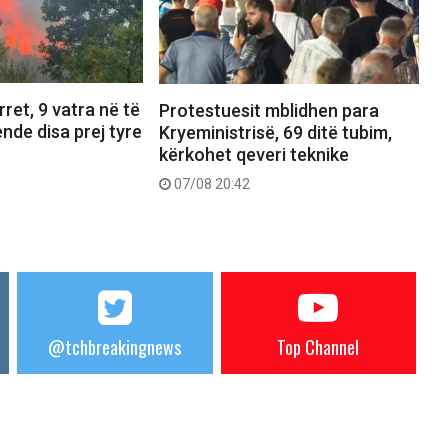
ret, 9 vatra në të
Protestuesit mblidhen para
ende disa prej tyre
Kryeministrisë, 69 ditë tubim,
kërkohet qeveri teknike
07/08 20:42
@tchbreakingnews
Top Channel