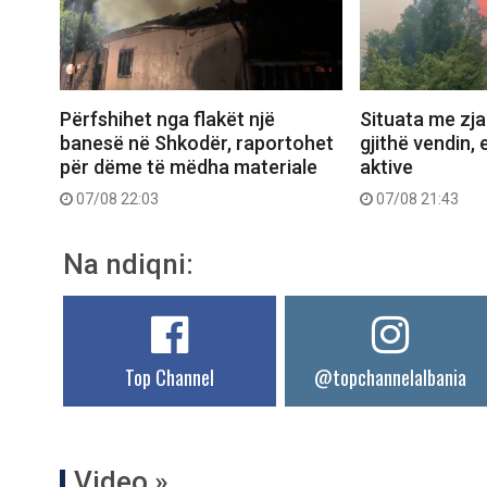
Përfshihet nga flakët një
Situata me zjar
banesë në Shkodër, raportohet
gjithë vendin, 
për dëme të mëdha materiale
aktive
07/08 22:03
07/08 21:43
Na ndiqni:
Top Channel
@topchannelalbania
Video »