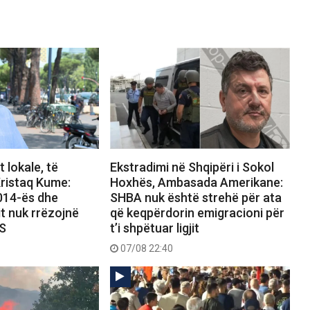
 lokale, të
Ekstradimi në Shqipëri i Sokol
ristaq Kume:
Hoxhës, Ambasada Amerikane:
2014-ës dhe
SHBA nuk është strehë për ata
it nuk rrëzojnë
që keqpërdorin emigracioni për
PS
t’i shpëtuar ligjit
07/08 22:40