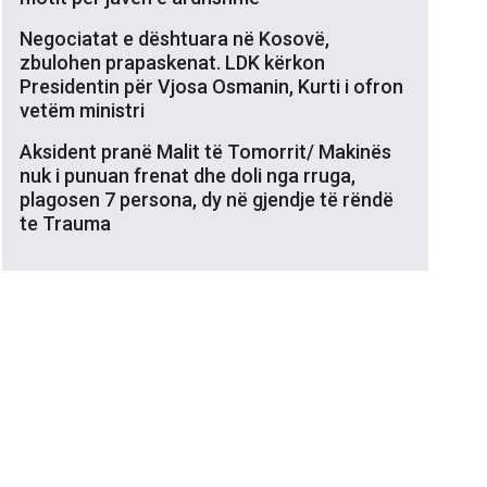
Negociatat e dështuara në Kosovë,
zbulohen prapaskenat. LDK kërkon
Presidentin për Vjosa Osmanin, Kurti i ofron
vetëm ministri
Aksident pranë Malit të Tomorrit/ Makinës
nuk i punuan frenat dhe doli nga rruga,
plagosen 7 persona, dy në gjendje të rëndë
te Trauma