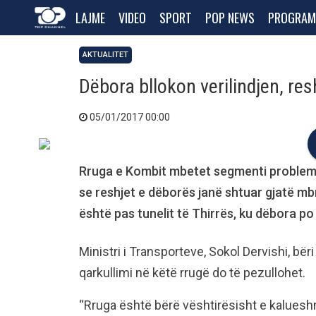
LAJME
VIDEO
SPORT
POP NEWS
PROGRAM
AKTUALITET
Dëbora bllokon verilindjen, res
05/01/2017 00:00
Rruga e Kombit mbetet segmenti problema
se reshjet e dëborës janë shtuar gjatë mb
është pas tunelit të Thirrës, ku dëbora po
Ministri i Transporteve, Sokol Dervishi, bër
qarkullimi në këtë rrugë do të pezullohet.
“Rruga është bërë vështirësisht e kalueshm