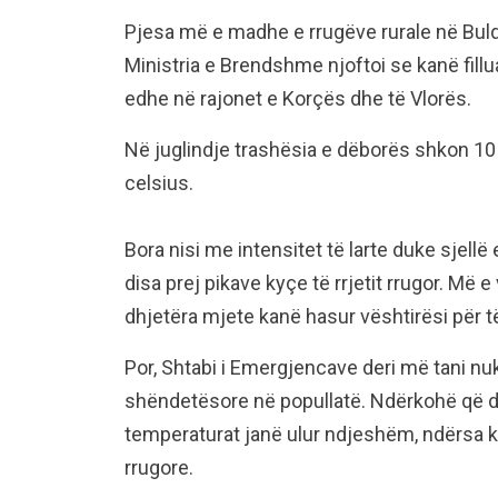
Pjesa më e madhe e rrugëve rurale në Bul
Ministria e Brendshme njoftoi se kanë fillu
edhe në rajonet e Korçës dhe të Vlorës.
Në juglindje trashësia e dëborës shkon 10
celsius.
Bora nisi me intensitet të larte duke sjell
disa prej pikave kyçe të rrjetit rrugor. Më 
dhjetëra mjete kanë hasur vështirësi për t
Por, Shtabi i Emergjencave deri më tani nu
shëndetësore në popullatë. Ndërkohë që d
temperaturat janë ulur ndjeshëm, ndërsa k
rrugore.