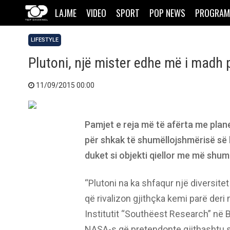
LAJME
VIDEO
SPORT
POP NEWS
PROGRAM
LIFESTYLE
Plutoni, një mister edhe më i madh
11/09/2015 00:00
Pamjet e reja më të afërta me plan
për shkak të shumëllojshmërisë së 
duket si objekti qiellor me më shum
“Plutoni na ka shfaqur një diversit
që rivalizon gjithçka kemi parë deri m
Institutit “Southëest Research” në B
NASA-s që pretendonte gjithashtu s