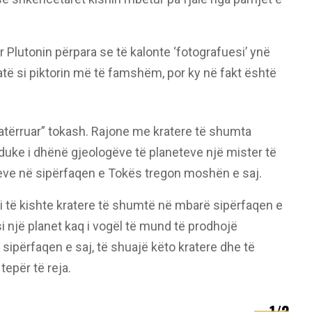
r Plutonin përpara se të kalonte ‘fotografuesi’ ynë
 atë si piktorin më të famshëm, por ky në fakt është
gatërruar” tokash. Rajone me kratere të shumta
duke i dhënë gjeologëve të planeteve një mister të
ereve në sipërfaqen e Tokës tregon moshën e saj.
ni të kishte kratere të shumtë në mbarë sipërfaqen e
i një planet kaq i vogël të mund të prodhojë
sipërfaqen e saj, të shuajë këto kratere dhe të
tepër të reja.
1/2