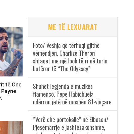
ME TË LEXUARAT
Foto/ Veshja që tërhoqi gjithë
vëmendjen, Charlize Theron
shfaqet me një look të ri në turin
botëror të “The Odyssey”
rit të One
Shuhet legjenda e muzikës
m Payne
flamenco, Pepe Habichuela
:
ndërron jetë në moshën 81-vjeçare
“Verë dhe portokalle” në Elbasan/
Pjesëmarrje e jashtëzakonshme,