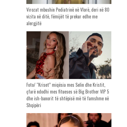
Virozat mbushin Pediatrinë në Vlorë, deri në 80
vizita në ditë, fëmijët të prekur edhe me
alergjitë
Foto/ “Kriset” miqësia mes Selin dhe Kristit,
çfarë ndodhi mes fitueses së Big Brother VIP 5
dhe ish-banorit të shtëpisë më të famshme në
Shqipëri