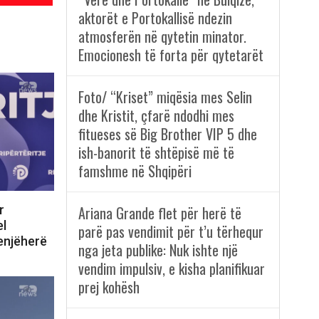
aktorët e Portokallisë ndezin
atmosferën në qytetin minator.
Emocionesh të forta për qytetarët
Foto/ “Kriset” miqësia mes Selin
dhe Kristit, çfarë ndodhi mes
fitueses së Big Brother VIP 5 dhe
ish-banorit të shtëpisë më të
famshme në Shqipëri
r
Ariana Grande flet për herë të
el
parë pas vendimit për t’u tërhequr
enjëherë
nga jeta publike: Nuk ishte një
vendim impulsiv, e kisha planifikuar
prej kohësh