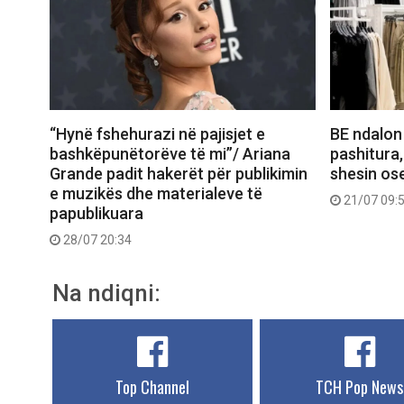
“Hynë fshehurazi në pajisjet e
BE ndalon
bashkëpunëtorëve të mi”/ Ariana
pashitura,
Grande padit hakerët për publikimin
shesin ose
e muzikës dhe materialeve të
21/07 09:
papublikuara
28/07 20:34
Na ndiqni:
Top Channel
TCH Pop News