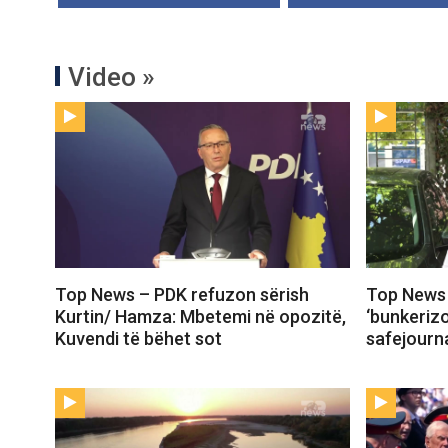
Video »
Top News – PDK refuzon sërish
Top News 
Kurtin/ Hamza: Mbetemi në opozitë,
‘bunkeriz
Kuvendi të bëhet sot
safejourna