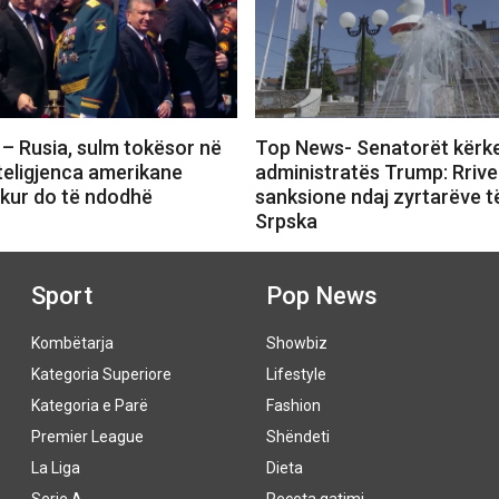
– Rusia, sulm tokësor në
Top News- Senatorët kërk
teligjenca amerikane
administratës Trump: Rriv
 kur do të ndodhë
sanksione ndaj zyrtarëve t
Srpska
Sport
Pop News
Kombëtarja
Showbiz
Kategoria Superiore
Lifestyle
Kategoria e Parë
Fashion
Premier League
Shëndeti
La Liga
Dieta