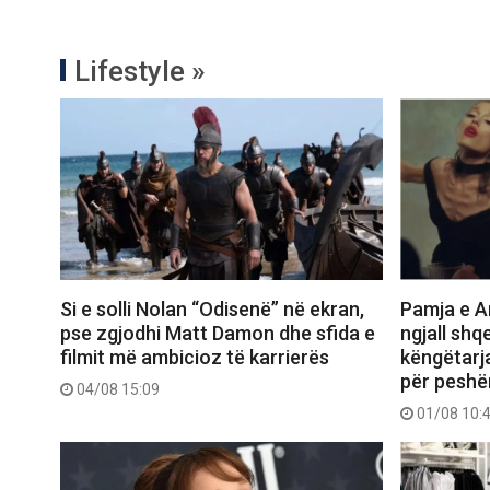
Lifestyle »
Si e solli Nolan “Odisenë” në ekran,
Pamja e Ar
pse zgjodhi Matt Damon dhe sfida e
ngjall shq
filmit më ambicioz të karrierës
këngëtarj
për peshë
04/08 15:09
01/08 10: