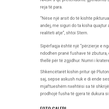
reja të para.
“Nëse një arsit do të kishte pikturua
andej, me siguri do ta kisha quajtur
realiteti atje”, shtoi Stern.
Sipërfaqja është një “përzierje e n
ndodhen pranë fushave të zbutura, 
thellë për të zgjidhur. Numri i krat
Shkencëtarët kishin pritur që Pluto
saj, sepse askush nuk e di ende ses
mjaftueshëm nxehtësi sa të shkrijë 
prodhojë fusha të gjera të dukura si 
FOTO GALERI