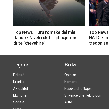
Top News – Ura romake del mbi
Top News 
Danub / Niveli i ulët i ujit nxjerr në
NATO / In
dritë ‘xhevahire’
tregon se
Lajme
Bota
Politikë
Opinion
Kronikë
Koment
Aktualitet
Kosova dhe Rajoni
Ekonomi
Shkencë dhe Teknologji
Sociale
Auto