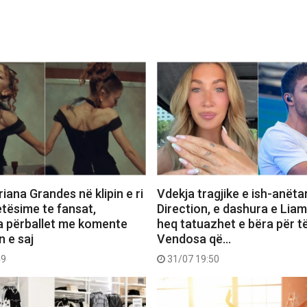
iana Grandes në klipin e ri
Vdekja tragjike e ish-anëta
etësime te fansat,
Direction, e dashura e Lia
a përballet me komente
heq tatuazhet e bëra për të
n e saj
Vendosa që…
49
31/07 19:50