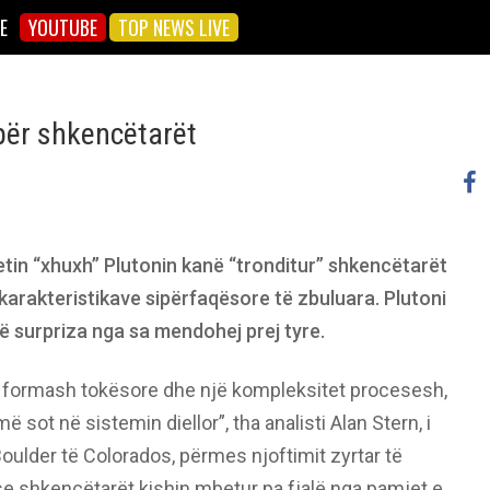
E
YOUTUBE
TOP NEWS LIVE
 për shkencëtarët
etin “xhuxh” Plutonin kanë “tronditur” shkencëtarët
karakteristikave sipërfaqësore të zbuluara. Plutoni
ë surpriza nga sa mendohej prej tyre.
et formash tokësore dhe një kompleksitet procesesh,
ë sot në sistemin diellor”, tha analisti Alan Stern, i
oulder të Colorados, përmes njoftimit zyrtar të
e shkencëtarët kishin mbetur pa fjalë nga pamjet e