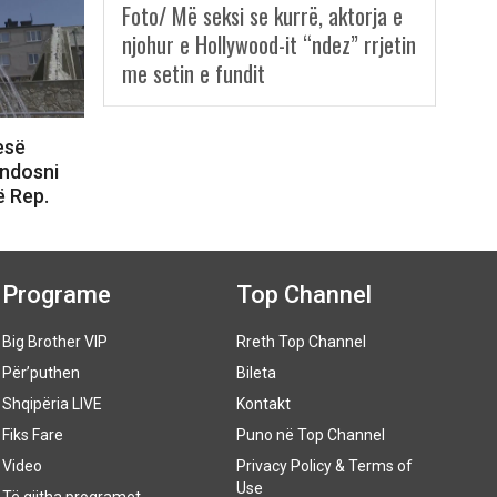
Foto/ Më seksi se kurrë, aktorja e
njohur e Hollywood-it “ndez” rrjetin
me setin e fundit
esë
endosni
ë Rep.
Programe
Top Channel
Big Brother VIP
Rreth Top Channel
Për’puthen
Bileta
Shqipëria LIVE
Kontakt
Fiks Fare
Puno në Top Channel
Video
Privacy Policy & Terms of
Use