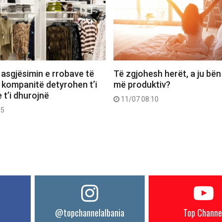
 asgjësimin e rrobave të
Të zgjohesh herët, a ju bën
 kompanitë detyrohen t’i
më produktiv?
 t’i dhurojnë
11/07 08:10
55
@topchannelalbania
Top Channe