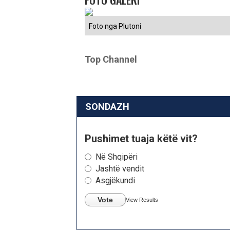
Foto nga Plutoni
Top Channel
SONDAZH
Pushimet tuaja këtë vit?
Në Shqipëri
Jashtë vendit
Asgjëkundi
Vote
View Results