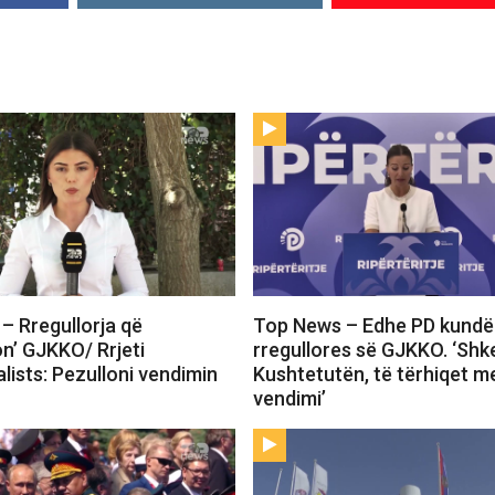
– Rregullorja që
Top News – Edhe PD kundë
on’ GJKKO/ Rrjeti
rregullores së GJKKO. ‘Shk
lists: Pezulloni vendimin
Kushtetutën, të tërhiqet m
vendimi’