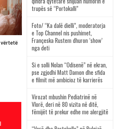
qindra qytetarë shijuan humorin e
trupës së “Portokalli”
Foto/ “Ka dalë dielli”, moderatorja
e Top Channel nis pushimet,
Françeska Rustem dhuron ‘show’
 vërtetë
nga deti
Si e solli Nolan “Odisenë” në ekran,
pse zgjodhi Matt Damon dhe sfida
e filmit më ambicioz të karrierës
Virozat mbushin Pediatrinë në
Vlorë, deri në 80 vizita në ditë,
fëmijët të prekur edhe me alergjitë
l
“Verë dhe Portokalle” në Bulqizë,