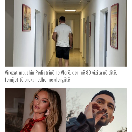
Virozat mbushin Pediatrinë në Vlorë, deri në 80 vizita në ditë,
fëmijët të prekur edhe me alergjitë