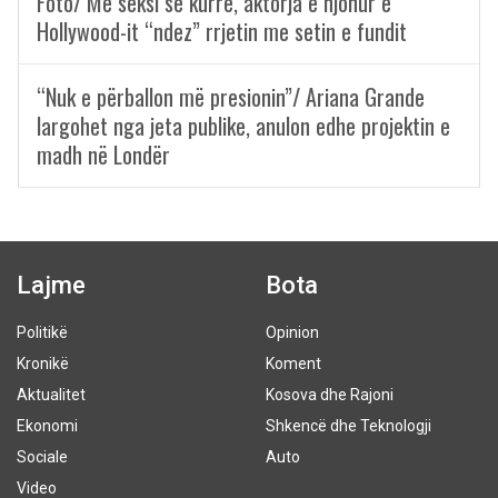
Foto/ Më seksi se kurrë, aktorja e njohur e
Hollywood-it “ndez” rrjetin me setin e fundit
“Nuk e përballon më presionin”/ Ariana Grande
largohet nga jeta publike, anulon edhe projektin e
madh në Londër
Lajme
Bota
Politikë
Opinion
Kronikë
Koment
Aktualitet
Kosova dhe Rajoni
Ekonomi
Shkencë dhe Teknologji
Sociale
Auto
Video