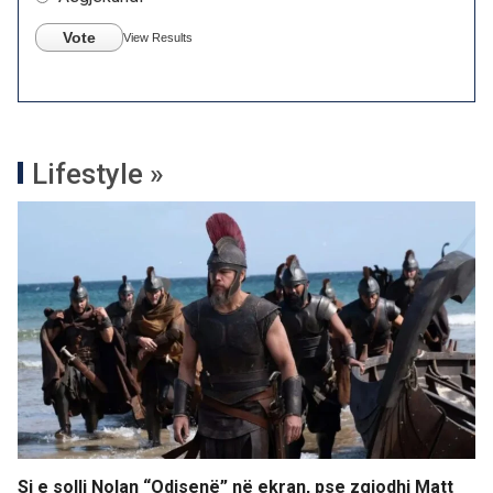
Vote
View Results
Lifestyle »
Si e solli Nolan “Odisenë” në ekran, pse zgjodhi Matt