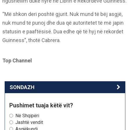
ngushëllim duke hyrë në Librin e Rekordeve Guinness.
“Më shkon deri poshtë gjurit. Nuk mund të bëj asgjë,
nuk mund të punoj dhe dua që autoritetet të më japin
statusin e paaftësisë. Dua edhe që të hyj në rekordet
Guinness”, thotë Cabrera.
Top Channel
SONDAZH
Pushimet tuaja këtë vit?
Në Shqipëri
Jashtë vendit
Asgjëkundi