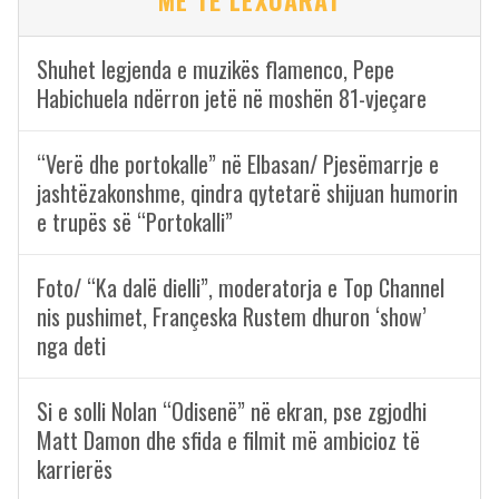
ME TË LEXUARAT
Shuhet legjenda e muzikës flamenco, Pepe
Habichuela ndërron jetë në moshën 81-vjeçare
“Verë dhe portokalle” në Elbasan/ Pjesëmarrje e
jashtëzakonshme, qindra qytetarë shijuan humorin
e trupës së “Portokalli”
Foto/ “Ka dalë dielli”, moderatorja e Top Channel
nis pushimet, Françeska Rustem dhuron ‘show’
nga deti
Si e solli Nolan “Odisenë” në ekran, pse zgjodhi
Matt Damon dhe sfida e filmit më ambicioz të
karrierës