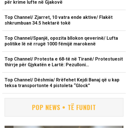
për krime lufte në Gjakovë
Top Channel/ Zjarret, 10 vatra ende aktive/ Flakët
shkrumbuan 34.5 hektarë tokë
Top Channel/Spanjë, opozita bllokon qeverinë/ Lufta
politike lë në rrugë 1000 fëmijë marokenë
Top Channel/ Protesta e 68-të në Tiranë/ Protestuesit
thirrje për Gjykatën e Lartë: Pezulloni…
Top Channel/ Dëshmia/ Rrëfehet Kejdi Banaj që u kap
teksa transportonte 4 pistoleta “Glock”
POP NEWS • TË FUNDIT