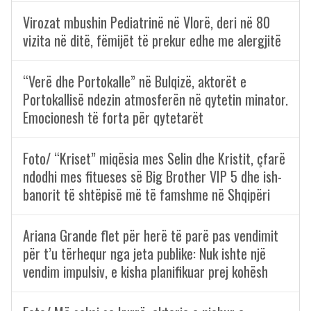
Virozat mbushin Pediatrinë në Vlorë, deri në 80
vizita në ditë, fëmijët të prekur edhe me alergjitë
“Verë dhe Portokalle” në Bulqizë, aktorët e
Portokallisë ndezin atmosferën në qytetin minator.
Emocionesh të forta për qytetarët
Foto/ “Kriset” miqësia mes Selin dhe Kristit, çfarë
ndodhi mes fitueses së Big Brother VIP 5 dhe ish-
banorit të shtëpisë më të famshme në Shqipëri
Ariana Grande flet për herë të parë pas vendimit
për t’u tërhequr nga jeta publike: Nuk ishte një
vendim impulsiv, e kisha planifikuar prej kohësh