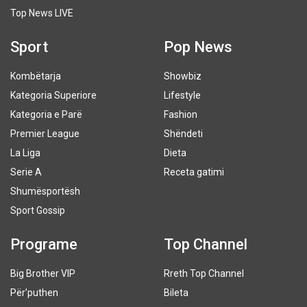
Top News LIVE
Sport
Pop News
Kombëtarja
Showbiz
Kategoria Superiore
Lifestyle
Kategoria e Parë
Fashion
Premier League
Shëndeti
La Liga
Dieta
Serie A
Receta gatimi
Shumësportësh
Sport Gossip
Programe
Top Channel
Big Brother VIP
Rreth Top Channel
Për’puthen
Bileta