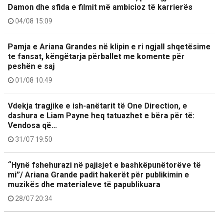
Damon dhe sfida e filmit më ambicioz të karrierës
04/08 15:09
Pamja e Ariana Grandes në klipin e ri ngjall shqetësime
te fansat, këngëtarja përballet me komente për
peshën e saj
01/08 10:49
Vdekja tragjike e ish-anëtarit të One Direction, e
dashura e Liam Payne heq tatuazhet e bëra për të:
Vendosa që…
31/07 19:50
“Hynë fshehurazi në pajisjet e bashkëpunëtorëve të
mi”/ Ariana Grande padit hakerët për publikimin e
muzikës dhe materialeve të papublikuara
28/07 20:34