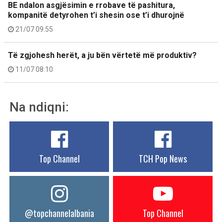
BE ndalon asgjësimin e rrobave të pashitura,
kompanitë detyrohen t’i shesin ose t’i dhurojnë
21/07 09:55
Të zgjohesh herët, a ju bën vërtetë më produktiv?
11/07 08:10
Na ndiqni:
Top Channel
TCH Pop News
@topchannelalbania
Top Channel