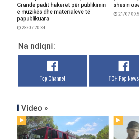
Grande padit hakerët për publikimin
shesin ose
e muzikës dhe materialeve të
21/07 09:
papublikuara
28/07 20:34
Na ndiqni:
Top Channel
TCH Pop News
Video »