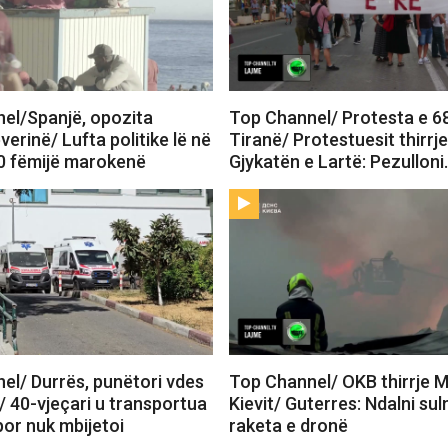
el/Spanjë, opozita
Top Channel/ Protesta e 6
verinë/ Lufta politike lë në
Tiranë/ Protestuesit thirrj
0 fëmijë marokenë
Gjykatën e Lartë: Pezullon
el/ Durrës, punëtori vdes
Top Channel/ OKB thirrje 
/ 40-vjeçari u transportua
Kievit/ Guterres: Ndalni su
 por nuk mbijetoi
raketa e dronë