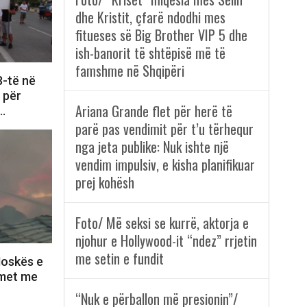
dhe Kristit, çfarë ndodhi mes
fitueses së Big Brother VIP 5 dhe
ish-banorit të shtëpisë më të
famshme në Shqipëri
8-të në
e për
Ariana Grande flet për herë të
i…
parë pas vendimit për t’u tërhequr
nga jeta publike: Nuk ishte një
vendim impulsiv, e kisha planifikuar
prej kohësh
Foto/ Më seksi se kurrë, aktorja e
njohur e Hollywood-it “ndez” rrjetin
me setin e fundit
Moskës e
lmet me
“Nuk e përballon më presionin”/