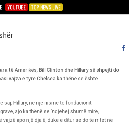
E
YOUTUBE
TOP NEWS LIVE
yshër
ra të Amerikës, Bill Clinton dhe Hillary së shpejti do
pasi vajza e tyre Chelsea ka thënë se është
aj, Hillary, në një nismë të fondacionit
 grave, ajo ka thënë se ‘ndjehej shumë mirë,
 vajzë apo një djalë, duke e ditur se do të rritet në