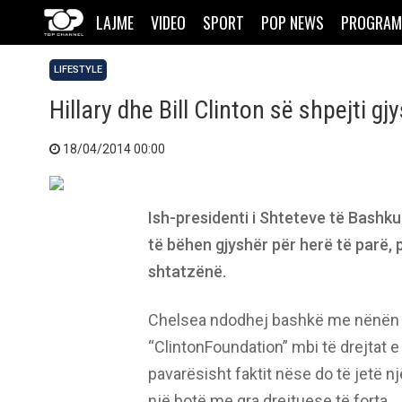
LAJME
VIDEO
SPORT
POP NEWS
PROGRAM
LIFESTYLE
Hillary dhe Bill Clinton së shpejti gj
18/04/2014 00:00
Ish-presidenti i Shteteve të Bashkua
të bëhen gjyshër për herë të parë, 
shtatzënë.
Chelsea ndodhej bashkë me nënën e s
“ClintonFoundation” mbi të drejtat e
pavarësisht faktit nëse do të jetë një
një botë me gra drejtuese të forta.