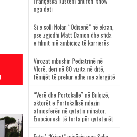
Françeska Rustem dhuron ‘show’
nga deti
Si e solli Nolan “Odisenë” në ekran,
pse zgjodhi Matt Damon dhe sfida
e filmit më ambicioz të karrierës
Virozat mbushin Pediatrinë në
Vlorë, deri në 80 vizita në ditë,
fëmijët të prekur edhe me alergjitë
l
“Verë dhe Portokalle” në Bulqizë,
aktorët e Portokallisë ndezin
atmosferën në qytetin minator.
Emocionesh të forta për qytetarët
Foto/ “Kriset” miqësia mes Selin