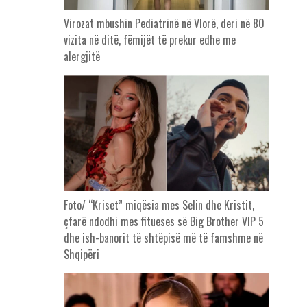
Virozat mbushin Pediatrinë në Vlorë, deri në 80
vizita në ditë, fëmijët të prekur edhe me
alergjitë
Foto/ “Kriset” miqësia mes Selin dhe Kristit,
çfarë ndodhi mes fitueses së Big Brother VIP 5
dhe ish-banorit të shtëpisë më të famshme në
Shqipëri