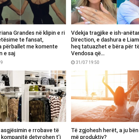
iana Grandes në klipin e ri
Vdekja tragjike e ish-anëta
etësime te fansat,
Direction, e dashura e Lia
a përballet me komente
heq tatuazhet e bëra për të
n e saj
Vendosa që…
49
31/07 19:50
 asgjësimin e rrobave të
Të zgjohesh herët, a ju bën
 kompanitë detyrohen t’i
më produktiv?