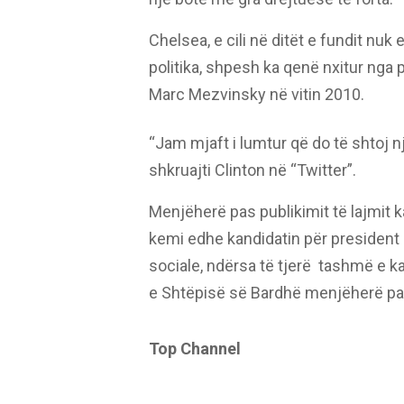
Chelsea, e cili në ditët e fundit nu
politika, shpesh ka qenë nxitur nga p
Marc Mezvinsky në vitin 2010.
“Jam mjaft i lumtur që do të shtoj n
shkruajti Clinton në “Twitter”.
Menjëherë pas publikimit të lajmit ka
kemi edhe kandidatin për president n
sociale, ndërsa të tjerë tashmë e kan
e Shtëpisë së Bardhë menjëherë pas
Top Channel