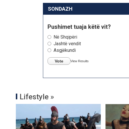
SONDAZH
Pushimet tuaja këtë vit?
Në Shqipëri
Jashtë vendit
Asgjëkundi
Vote
View Results
Lifestyle »