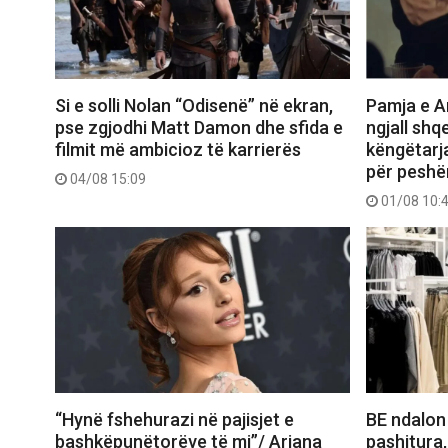
Si e solli Nolan “Odisenë” në ekran,
Pamja e Ar
pse zgjodhi Matt Damon dhe sfida e
ngjall shq
filmit më ambicioz të karrierës
këngëtarj
për peshë
04/08 15:09
01/08 10:
“Hynë fshehurazi në pajisjet e
BE ndalon
bashkëpunëtorëve të mi”/ Ariana
pashitura,