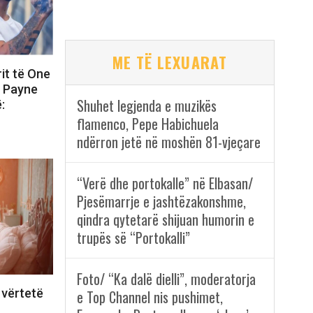
ME TË LEXUARAT
rit të One
m Payne
Shuhet legjenda e muzikës
:
flamenco, Pepe Habichuela
ndërron jetë në moshën 81-vjeçare
“Verë dhe portokalle” në Elbasan/
Pjesëmarrje e jashtëzakonshme,
qindra qytetarë shijuan humorin e
trupës së “Portokalli”
Foto/ “Ka dalë dielli”, moderatorja
 vërtetë
e Top Channel nis pushimet,