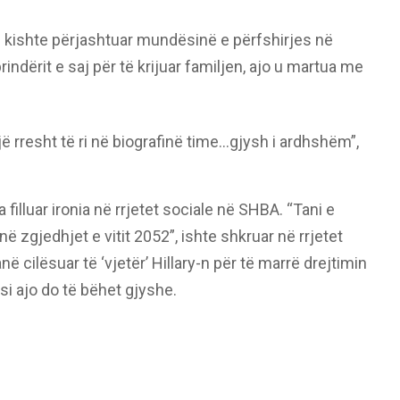
k e kishte përjashtuar mundësinë e përfshirjes në
rindërit e saj për të krijuar familjen, ajo u martua me
jë rresht të ri në biografinë time…gjysh i ardhshëm”,
 filluar ironia në rrjetet sociale në SHBA. “Tani e
ë zgjedhjet e vitit 2052”, ishte shkruar në rrjetet
ë cilësuar të ‘vjetër’ Hillary-n për të marrë drejtimin
i ajo do të bëhet gjyshe.