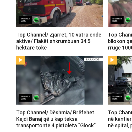
Top Channel/ Zjarret, 10 vatra ende
Top Chann
aktive/ Flakët shkrumbuan 34.5
bllokon qe
hektarë tokë
rrugë 100
Top Channel/ Dëshmia/ Rrëfehet
Top Chann
Kejdi Banaj që u kap teksa
në kantier
transportonte 4 pistoleta “Glock”
në spital,