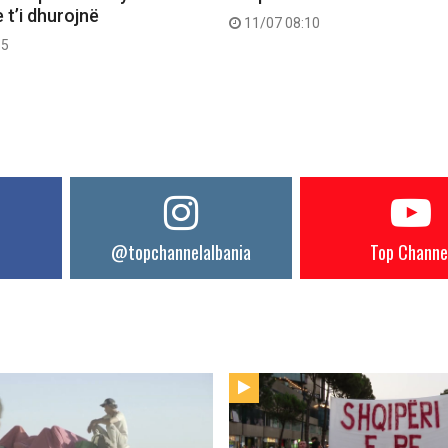
 t’i dhurojnë
11/07 08:10
55
@topchannelalbania
Top Channe