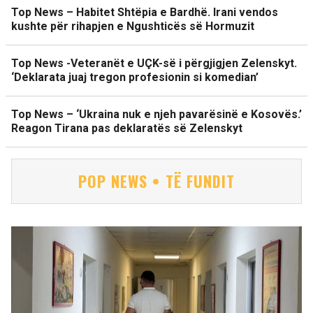
Top News – Habitet Shtëpia e Bardhë. Irani vendos
kushte për rihapjen e Ngushticës së Hormuzit
Top News -Veteranët e UÇK-së i përgjigjen Zelenskyt.
‘Deklarata juaj tregon profesionin si komedian’
Top News – ‘Ukraina nuk e njeh pavarësinë e Kosovës.’
Reagon Tirana pas deklaratës së Zelenskyt
POP NEWS • TË FUNDIT