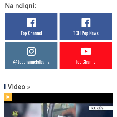
Na ndiqni:
Top Channel
TCH Pop News
@topchannelalbania
Top Channel
Video »