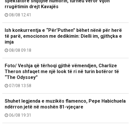
spektatorë shijojnë humorin, turneu veror vijon
rrugëtimin drejt Kavajës
08/08 12:41
Ish konkurrentja e “Për’Puthen” bëhet nënë për herë
të parë, emocionon me dedikimin: Dielli im, gjithçka e
imja
08/08 09:18
Foto/ Veshja që tërhoqi gjithë vëmendjen, Charlize
Theron shfaqet me një look të ri në turin botëror të
“The Odyssey”
07/08 13:58
Shuhet legjenda e muzikës flamenco, Pepe Habichuela
ndërron jetë në moshën 81-vjeçare
06/08 19:31