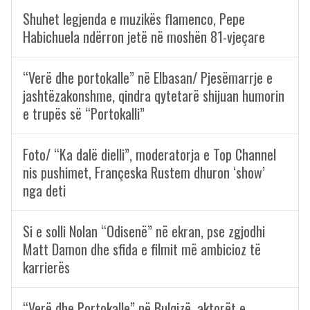
Shuhet legjenda e muzikës flamenco, Pepe
Habichuela ndërron jetë në moshën 81-vjeçare
“Verë dhe portokalle” në Elbasan/ Pjesëmarrje e
jashtëzakonshme, qindra qytetarë shijuan humorin
e trupës së “Portokalli”
Foto/ “Ka dalë dielli”, moderatorja e Top Channel
nis pushimet, Françeska Rustem dhuron ‘show’
nga deti
Si e solli Nolan “Odisenë” në ekran, pse zgjodhi
Matt Damon dhe sfida e filmit më ambicioz të
karrierës
“Verë dhe Portokalle” në Bulqizë, aktorët e