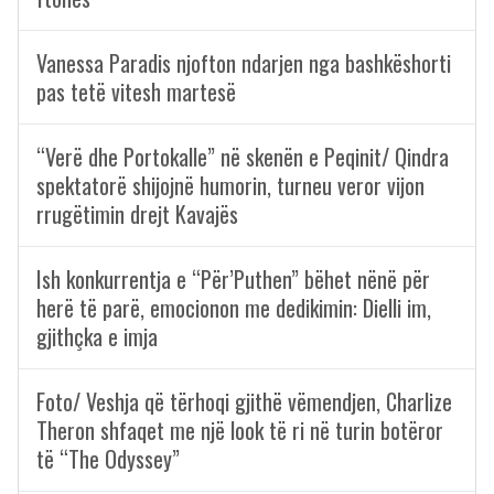
Vanessa Paradis njofton ndarjen nga bashkëshorti
pas tetë vitesh martesë
“Verë dhe Portokalle” në skenën e Peqinit/ Qindra
spektatorë shijojnë humorin, turneu veror vijon
rrugëtimin drejt Kavajës
Ish konkurrentja e “Për’Puthen” bëhet nënë për
herë të parë, emocionon me dedikimin: Dielli im,
gjithçka e imja
Foto/ Veshja që tërhoqi gjithë vëmendjen, Charlize
Theron shfaqet me një look të ri në turin botëror
të “The Odyssey”