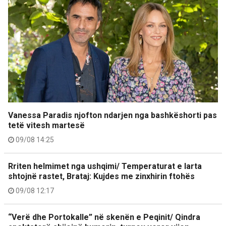
Vanessa Paradis njofton ndarjen nga bashkëshorti pas
tetë vitesh martesë
09/08 14:25
Rriten helmimet nga ushqimi/ Temperaturat e larta
shtojnë rastet, Brataj: Kujdes me zinxhirin ftohës
09/08 12:17
“Verë dhe Portokalle” në skenën e Peqinit/ Qindra