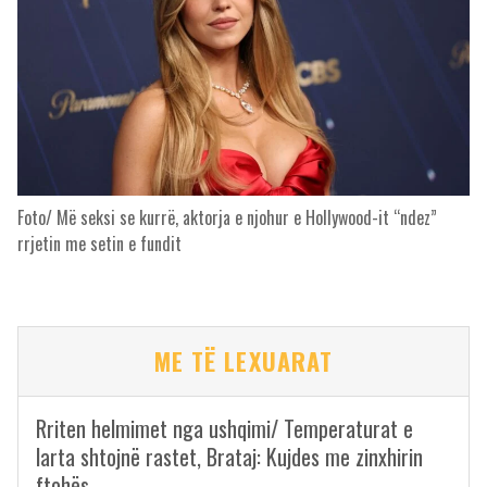
Foto/ Më seksi se kurrë, aktorja e njohur e Hollywood-it “ndez”
rrjetin me setin e fundit
ME TË LEXUARAT
Rriten helmimet nga ushqimi/ Temperaturat e
larta shtojnë rastet, Brataj: Kujdes me zinxhirin
ftohës