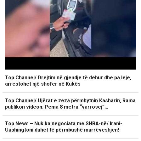
Top Channel/ Drejtim në gjendje të dehur dhe pa leje,
arrestohet një shofer në Kukës
Top Channel/ Ujërat e zeza përmbytnin Kasharin, Rama
publikon videon: Pema 8 metra “varrosej”…
Top News – Nuk ka negociata me SHBA-në/ Irani-
Uashingtoni duhet të përmbushë marrëveshjen!