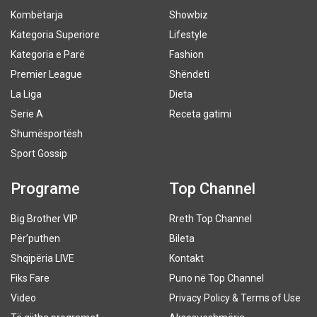
Kombëtarja
Showbiz
Kategoria Superiore
Lifestyle
Kategoria e Parë
Fashion
Premier League
Shëndeti
La Liga
Dieta
Serie A
Receta gatimi
Shumësportësh
Sport Gossip
Programe
Top Channel
Big Brother VIP
Rreth Top Channel
Për’puthen
Bileta
Shqipëria LIVE
Kontakt
Fiks Fare
Puno në Top Channel
Video
Privacy Policy & Terms of Use