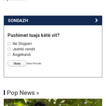
SONDAZH
Pushimet tuaja këtë vit?
Në Shqipëri
Jashtë vendit
Asgjëkundi
Vote
View Results
Pop News »