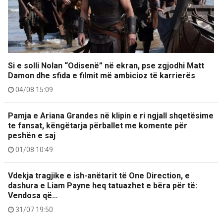
Si e solli Nolan “Odisenë” në ekran, pse zgjodhi Matt
Damon dhe sfida e filmit më ambicioz të karrierës
04/08 15:09
Pamja e Ariana Grandes në klipin e ri ngjall shqetësime
te fansat, këngëtarja përballet me komente për
peshën e saj
01/08 10:49
Vdekja tragjike e ish-anëtarit të One Direction, e
dashura e Liam Payne heq tatuazhet e bëra për të:
Vendosa që…
31/07 19:50