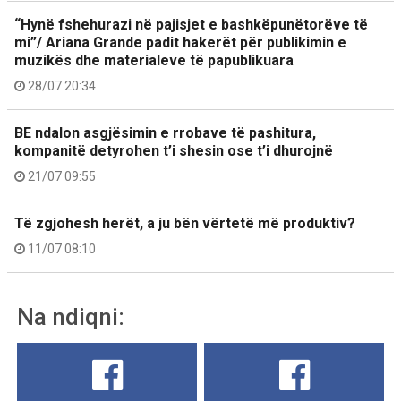
“Hynë fshehurazi në pajisjet e bashkëpunëtorëve të
mi”/ Ariana Grande padit hakerët për publikimin e
muzikës dhe materialeve të papublikuara
28/07 20:34
BE ndalon asgjësimin e rrobave të pashitura,
kompanitë detyrohen t’i shesin ose t’i dhurojnë
21/07 09:55
Të zgjohesh herët, a ju bën vërtetë më produktiv?
11/07 08:10
Na ndiqni: