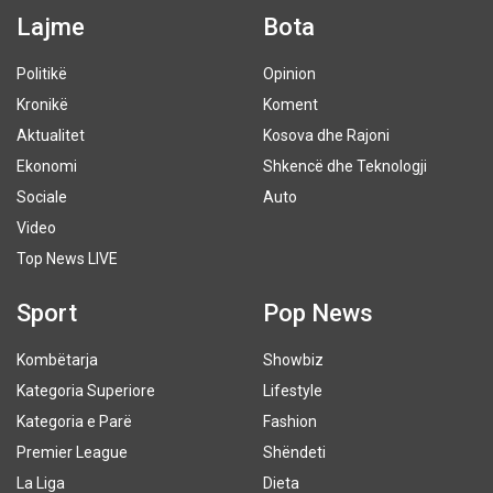
Lajme
Bota
Politikë
Opinion
Kronikë
Koment
Aktualitet
Kosova dhe Rajoni
Ekonomi
Shkencë dhe Teknologji
Sociale
Auto
Video
Top News LIVE
Sport
Pop News
Kombëtarja
Showbiz
Kategoria Superiore
Lifestyle
Kategoria e Parë
Fashion
Premier League
Shëndeti
La Liga
Dieta