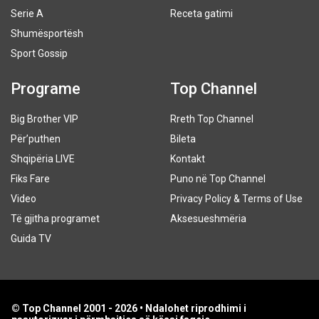
Serie A
Receta gatimi
Shumësportësh
Sport Gossip
Programe
Top Channel
Big Brother VIP
Rreth Top Channel
Për’puthen
Bileta
Shqipëria LIVE
Kontakt
Fiks Fare
Puno në Top Channel
Video
Privacy Policy & Terms of Use
Të gjitha programet
Aksesueshmëria
Guida TV
© Top Channel 2001 - 2026 • Ndalohet riprodhimi i