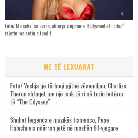
Foto/ Më seksi se kurrë, aktorja e njohur e Hollywood-it “ndez”
rrjetin me setin e fundit
ME TË LEXUARAT
Foto/ Veshja që tërhoqi gjithë vëmendjen, Charlize
Theron shfaqet me një look të ri në turin botëror
të “The Odyssey”
Shuhet legjenda e muzikës flamenco, Pepe
Habichuela ndërron jetë në moshën 81-vjeçare