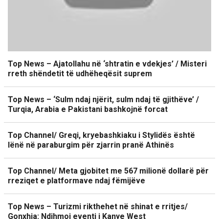
Top News – Ajatollahu në ‘shtratin e vdekjes’ / Misteri
rreth shëndetit të udhëheqësit suprem
Top News – ‘Sulm ndaj njërit, sulm ndaj të gjithëve’ /
Turqia, Arabia e Pakistani bashkojnë forcat
Top Channel/ Greqi, kryebashkiaku i Stylidës është
lënë në paraburgim për zjarrin pranë Athinës
Top Channel/ Meta gjobitet me 567 milionë dollarë për
rreziqet e platformave ndaj fëmijëve
Top News – Turizmi rikthehet në shinat e rritjes/
Gonxhja: Ndihmoi eventi i Kanye West