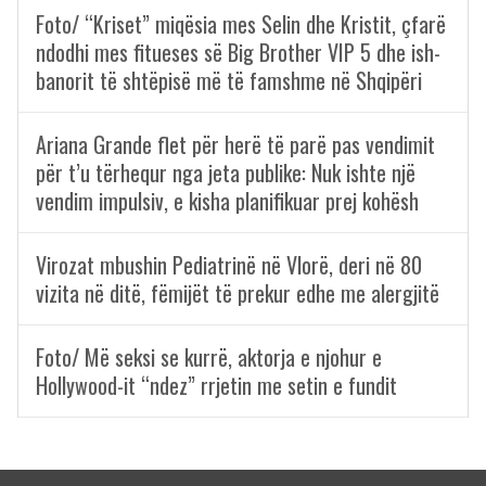
Foto/ “Kriset” miqësia mes Selin dhe Kristit, çfarë
ndodhi mes fitueses së Big Brother VIP 5 dhe ish-
banorit të shtëpisë më të famshme në Shqipëri
Ariana Grande flet për herë të parë pas vendimit
për t’u tërhequr nga jeta publike: Nuk ishte një
vendim impulsiv, e kisha planifikuar prej kohësh
Virozat mbushin Pediatrinë në Vlorë, deri në 80
vizita në ditë, fëmijët të prekur edhe me alergjitë
Foto/ Më seksi se kurrë, aktorja e njohur e
Hollywood-it “ndez” rrjetin me setin e fundit