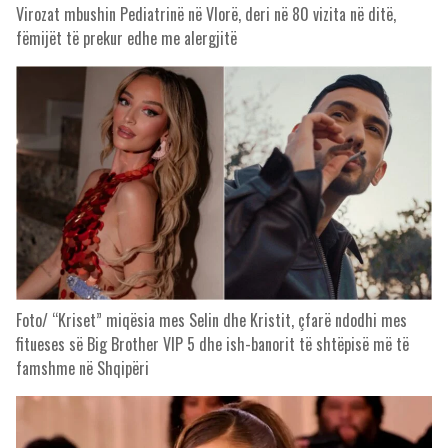
Virozat mbushin Pediatrinë në Vlorë, deri në 80 vizita në ditë,
fëmijët të prekur edhe me alergjitë
Foto/ “Kriset” miqësia mes Selin dhe Kristit, çfarë ndodhi mes
fitueses së Big Brother VIP 5 dhe ish-banorit të shtëpisë më të
famshme në Shqipëri