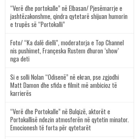
“Verë dhe portokalle” në Elbasan/ Pjesëmarrje e
jashtëzakonshme, qindra qytetarë shijuan humorin
e trupës së “Portokalli”
Foto/ “Ka dalë dielli”, moderatorja e Top Channel
nis pushimet, Françeska Rustem dhuron ‘show’
nga deti
Si e solli Nolan “Odisenë” në ekran, pse zgjodhi
Matt Damon dhe sfida e filmit më ambicioz të
karrierës
“Verë dhe Portokalle” në Bulqizë, aktorët e
Portokallisë ndezin atmosferën në qytetin minator.
Emocionesh të forta për qytetarët