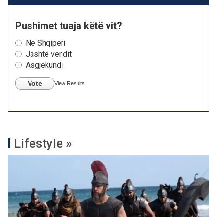
Pushimet tuaja këtë vit?
Në Shqipëri
Jashtë vendit
Asgjëkundi
Vote
View Results
Lifestyle »