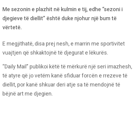
Me sezonin e plazhit në kulmin e tij, edhe “sezoni i
djegieve të diellit” është duke njohur një bum të
vërtetë.
E megjithatë, disa prej nesh, e marrin me sportivitet
vuajtjen që shkaktojnë të djegurat e lëkurës.
“Daily Mail” publikoi këtë të mërkurë një seri imazhesh,
të atyre që jo vetëm kanë sfiduar forcën e rrezeve të
diellit, por kanë shkuar deri atje sa të mendojnë të
bëjnë art me djegien.