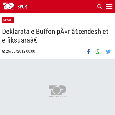
SPORT
SPORT
Deklarata e Buffon pÃ«r â€œndeshjet
e fiksuaraâ€
26/05/2012 00:00