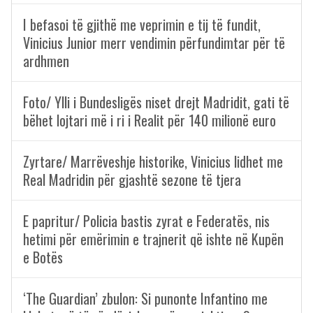
I befasoi të gjithë me veprimin e tij të fundit,
Vinicius Junior merr vendimin përfundimtar për të
ardhmen
Foto/ Ylli i Bundesligës niset drejt Madridit, gati të
bëhet lojtari më i ri i Realit për 140 milionë euro
Zyrtare/ Marrëveshje historike, Vinicius lidhet me
Real Madridin për gjashtë sezone të tjera
E papritur/ Policia bastis zyrat e Federatës, nis
hetimi për emërimin e trajnerit që ishte në Kupën
e Botës
‘The Guardian’ zbulon: Si punonte Infantino me