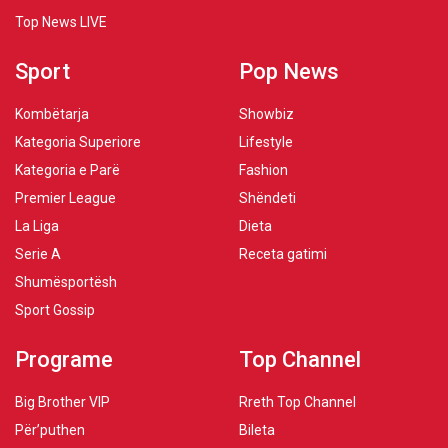
Top News LIVE
Sport
Pop News
Kombëtarja
Showbiz
Kategoria Superiore
Lifestyle
Kategoria e Parë
Fashion
Premier League
Shëndeti
La Liga
Dieta
Serie A
Receta gatimi
Shumësportësh
Sport Gossip
Programe
Top Channel
Big Brother VIP
Rreth Top Channel
Për’puthen
Bileta