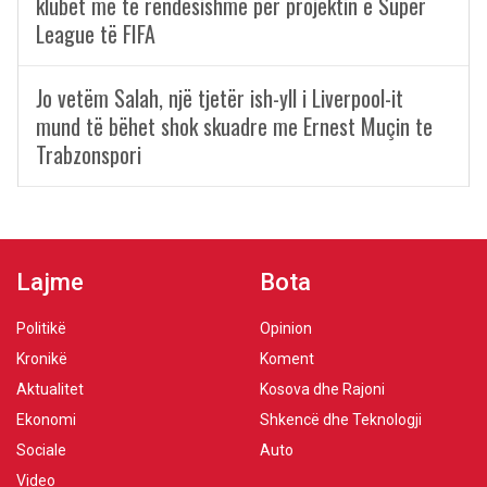
klubet më të rëndësishme për projektin e Super
League të FIFA
Jo vetëm Salah, një tjetër ish-yll i Liverpool-it
mund të bëhet shok skuadre me Ernest Muçin te
Trabzonspori
Lajme
Bota
Politikë
Opinion
Kronikë
Koment
Aktualitet
Kosova dhe Rajoni
Ekonomi
Shkencë dhe Teknologji
Sociale
Auto
Video