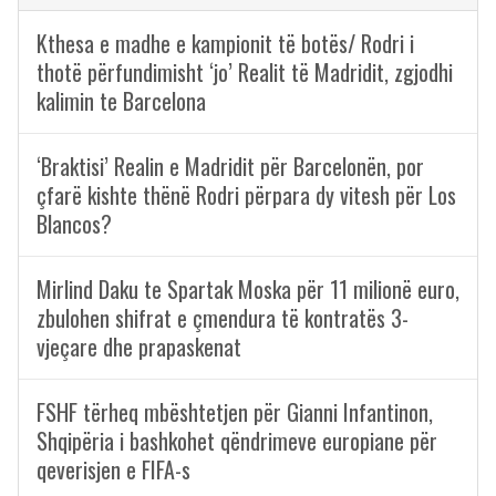
Kthesa e madhe e kampionit të botës/ Rodri i
thotë përfundimisht ‘jo’ Realit të Madridit, zgjodhi
kalimin te Barcelona
‘Braktisi’ Realin e Madridit për Barcelonën, por
çfarë kishte thënë Rodri përpara dy vitesh për Los
Blancos?
Mirlind Daku te Spartak Moska për 11 milionë euro,
zbulohen shifrat e çmendura të kontratës 3-
vjeçare dhe prapaskenat
FSHF tërheq mbështetjen për Gianni Infantinon,
Shqipëria i bashkohet qëndrimeve europiane për
qeverisjen e FIFA-s