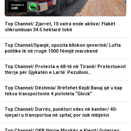
Top Channel/ Zjarret, 10 vatra ende aktive/ Flakët
shkrumbuan 34.5 hektarë tokë
Top Channel/Spanjë, opozita bllokon qeverinë/ Lufta
politike lë në rrugë 1000 fëmijë marokenë
Top Channel/ Protesta e 68-të në Tiranë/ Protestuesit
thirrje për Gjykatën e Lartë: Pezulloni…
Top Channel/ Dëshmia/ Rrëfehet Kejdi Banaj që u kap
teksa transportonte 4 pistoleta “Glock”
Top Channel/ Durrës, punëtori vdes në kantier/ 40-
vjeçari u transportua në spital, por nuk mbijetoi
Top Channel/ OKB thirrje Moskës e Kievit/ Guterres: