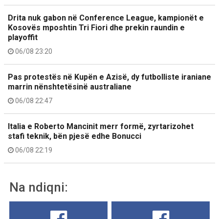
Drita nuk gabon në Conference League, kampionët e
Kosovës mposhtin Tri Fiori dhe prekin raundin e
playoffit
06/08 23:20
Pas protestës në Kupën e Azisë, dy futbolliste iraniane
marrin nënshtetësinë australiane
06/08 22:47
Italia e Roberto Mancinit merr formë, zyrtarizohet
stafi teknik, bën pjesë edhe Bonucci
06/08 22:19
Na ndiqni: