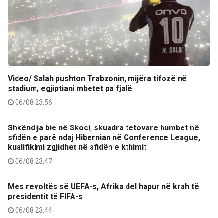
Video/ Salah pushton Trabzonin, mijëra tifozë në
stadium, egjiptiani mbetet pa fjalë
06/08 23:56
Shkëndija bie në Skoci, skuadra tetovare humbet në
sfidën e parë ndaj Hibernian në Conference League,
kualifikimi zgjidhet në sfidën e kthimit
06/08 23:47
Mes revoltës së UEFA-s, Afrika del hapur në krah të
presidentit të FIFA-s
06/08 23:44