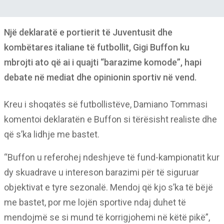
Një deklaratë e portierit të Juventusit dhe
kombëtares italiane të futbollit, Gigi Buffon ku
mbrojti ato që ai i quajti “barazime komode”, hapi
debate në mediat dhe opinionin sportiv në vend.
Kreu i shoqatës së futbollistëve, Damiano Tommasi
komentoi deklaratën e Buffon si tërësisht realiste dhe
që s’ka lidhje me bastet.
“Buffon u referohej ndeshjeve të fund-kampionatit kur
dy skuadrave u intereson barazimi për të siguruar
objektivat e tyre sezonalë. Mendoj që kjo s’ka të bëjë
me bastet, por me lojën sportive ndaj duhet të
mendojmë se si mund të korrigjohemi në këtë pikë”,