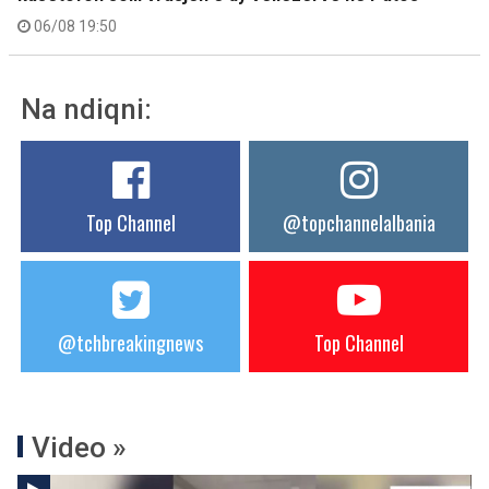
06/08 19:50
Na ndiqni:
Top Channel
@topchannelalbania
@tchbreakingnews
Top Channel
Video »