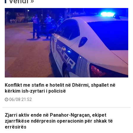
Vendi »
Konflikt me stafin e hotelit në Dhërmi, shpallet në
kërkim ish-zyrtari i policisë
06/08 21:52
Zjarri aktiv ende në Panahor-Ngraçan, ekipet
zjarrfikëse ndërpresin operacionin për shkak të
errësirës