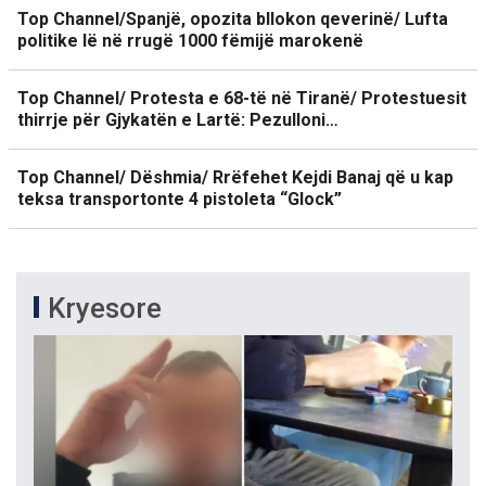
Top Channel/Spanjë, opozita bllokon qeverinë/ Lufta
politike lë në rrugë 1000 fëmijë marokenë
Top Channel/ Protesta e 68-të në Tiranë/ Protestuesit
thirrje për Gjykatën e Lartë: Pezulloni…
Top Channel/ Dëshmia/ Rrëfehet Kejdi Banaj që u kap
teksa transportonte 4 pistoleta “Glock”
Kryesore