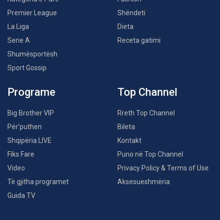
Premier League
Shëndeti
La Liga
Dieta
Serie A
Receta gatimi
Shumësportësh
Sport Gossip
Programe
Top Channel
Big Brother VIP
Rreth Top Channel
Për’puthen
Bileta
Shqipëria LIVE
Kontakt
Fiks Fare
Puno në Top Channel
Video
Privacy Policy & Terms of Use
Të gjitha programet
Aksesueshmëria
Guida TV