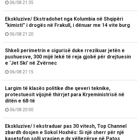
06/08 21:35
Ekskluzive/ Ekstradohet nga Kolumbia në Shqipëri
“kimisti” i drogës në Frakull, i dënuar me 14 vite burg
06/08 21:20
Shkeli perimetrin e sigurisë duke rrezikuar jetën e
pushuesve, 300 mijë lekë të reja gjobë për drejtuesin
e ‘Jet Ski’ në Zvërnec
06/08 21:15
Largim të klasës politike dhe qeveri teknike,
protestuesit vijojnë thirrjet para Kryeministrisë në
ditën e 68-të
06/08 20:00
Ekskluzive/ I ekstraduar pas 30 vitesh, Top Channel
zbardh dosjen e Sokol Hoxhës: Si një sherr për një
kasetofon solli vrasjen e dy vëllezërve në Patos