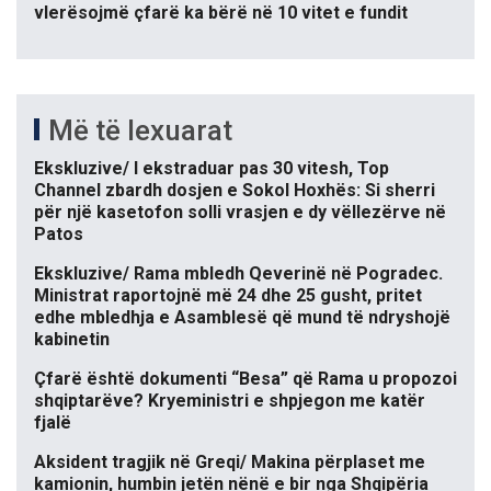
vlerësojmë çfarë ka bërë në 10 vitet e fundit
Më të lexuarat
Ekskluzive/ I ekstraduar pas 30 vitesh, Top
Channel zbardh dosjen e Sokol Hoxhës: Si sherri
për një kasetofon solli vrasjen e dy vëllezërve në
Patos
Ekskluzive/ Rama mbledh Qeverinë në Pogradec.
Ministrat raportojnë më 24 dhe 25 gusht, pritet
edhe mbledhja e Asamblesë që mund të ndryshojë
kabinetin
Çfarë është dokumenti “Besa” që Rama u propozoi
shqiptarëve? Kryeministri e shpjegon me katër
fjalë
Aksident tragjik në Greqi/ Makina përplaset me
kamionin, humbin jetën nënë e bir nga Shqipëria