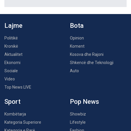
Lajme
Bota
Politikë
Opinion
Kronikë
Koment
Aktualitet
Kosova dhe Rajoni
Ekonomi
Shkencë dhe Teknologji
Sociale
Auto
Video
Top News LIVE
Sport
Pop News
Kombëtarja
Showbiz
Kategoria Superiore
Lifestyle
Kategoria e Parë
Fashion