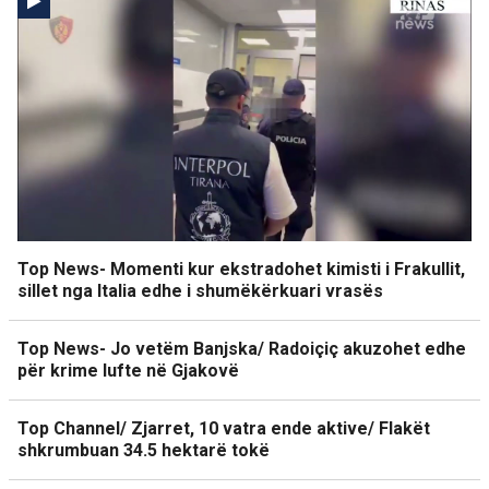
Top News- Momenti kur ekstradohet kimisti i Frakullit,
sillet nga Italia edhe i shumëkërkuari vrasës
Top News- Jo vetëm Banjska/ Radoiçiç akuzohet edhe
për krime lufte në Gjakovë
Top Channel/ Zjarret, 10 vatra ende aktive/ Flakët
shkrumbuan 34.5 hektarë tokë