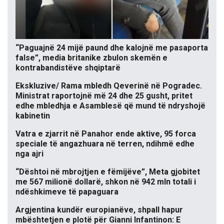
“Paguajnë 24 mijë paund dhe kalojnë me pasaporta
false”, media britanike zbulon skemën e
kontrabandistëve shqiptarë
Ekskluzive/ Rama mbledh Qeverinë në Pogradec.
Ministrat raportojnë më 24 dhe 25 gusht, pritet
edhe mbledhja e Asamblesë që mund të ndryshojë
kabinetin
Vatra e zjarrit në Panahor ende aktive, 95 forca
speciale të angazhuara në terren, ndihmë edhe
nga ajri
“Dështoi në mbrojtjen e fëmijëve”, Meta gjobitet
me 567 milionë dollarë, shkon në 942 mln totali i
ndëshkimeve të papaguara
Argjentina kundër europianëve, shpall hapur
mbështetjen e plotë për Gianni Infantinon: E