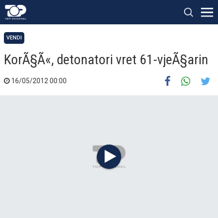
VENDI
KorÃ§Ã«, detonatori vret 61-vjeÃ§arin
16/05/2012 00:00