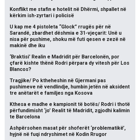
Konflikt me stafin e hotelit në Dhërmi, shpallet në
kërkim ish-zyrtari i policisë
U kap me 4 pistoleta “Glock” rrugës për në
Sarandë, zbardhet dëshmia e 31-vjeçarit: Unë u
nisa për pushime, shoku më futi qesen e zezë në
makinë dhe iku
‘Braktisi’ Realin e Madridit për Barcelonën, por
çfarë kishte thënë Rodri përpara dy vitesh për Los
Blancos?
Tragjike/ Po ktheheshin në Gjermani pas
pushimeve në vendlindje, humbin jetën në aksident
tre anëtarët e familjes nga Kosova
Kthesa e madhe e kampionit të botës/ Rodri i thotë
përfundimisht ‘jo’ Realit të Madridit, zgjodhi kalimin
te Barcelona
Ashpërsohen masat për shoferët ‘problematikë’,
hyjnë në fuqi ndryshimet në Kodin Rrugor