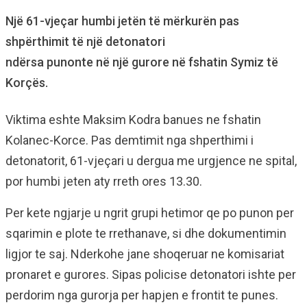
Një 61-vjeçar humbi jetën të mërkurën pas
shpërthimit të një detonatori
ndërsa punonte në një gurore në fshatin Symiz të
Korçës.
Viktima eshte Maksim Kodra banues ne fshatin
Kolanec-Korce. Pas demtimit nga shperthimi i
detonatorit, 61-vjeçari u dergua me urgjence ne spital,
por humbi jeten aty rreth ores 13.30.
Per kete ngjarje u ngrit grupi hetimor qe po punon per
sqarimin e plote te rrethanave, si dhe dokumentimin
ligjor te saj. Nderkohe jane shoqeruar ne komisariat
pronaret e gurores. Sipas policise detonatori ishte per
perdorim nga gurorja per hapjen e frontit te punes.