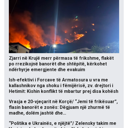
Zjarri në Krujë merr përmasa të frikshme, flakët
po rrezikojnë banorët dhe shtëpitë, kërkohet
ndërhyrje emergjente dhe evakuim
Ish-efektivi i Forcave të Armatosura u vra me
kallashnikov nga shoku i fëmijërisë, zv. drejtori i
Hetimit: Kishin konflikt të mbartur prej disa kohësh
Vrasja e 20-vjeçarit në Korçë/ “Jemi të frikësuar”,
flasin banorët e zonës: Dëgjuam një zhurmë të
madhe, dolëm jashtë dhe…
“Politika e Ukrainës, e njëjtë”/ Zelensky takim me