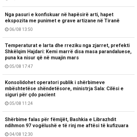
Nga pasuri e konfiskuar në hapësirë arti, hapet
ekspozita me punimet e grave artizane në Tiranë
06/08 13:50
Temperaturat e larta dhe rreziku nga zjarret, prefekti
Shkëlqim Hajdari: Kemi marrë disa masa parandaluese,
puna ka nisur që në muajin mars
05/08 17:47
Konsolidohet operatori publik i shërbimeve
mbështetëse shëndetësore, ministrja Sala: Cilësi e
siguri për çdo pacient
05/08 11:24
Shërbime falas për fëmijët, Bashkia e Librazhdit
ndihmon 97 vogëlushë e të rinj me aftësi të kufizuara
04/08 12:30