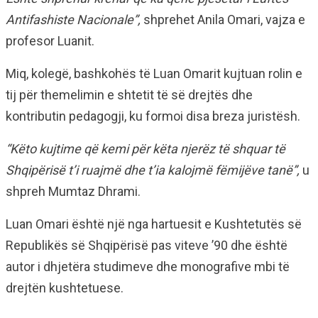
Antifashiste Nacionale”,
shprehet Anila Omari, vajza e
profesor Luanit.
Miq, kolegë, bashkohës të Luan Omarit kujtuan rolin e
tij për themelimin e shtetit të së drejtës dhe
kontributin pedagogji, ku formoi disa breza juristësh.
“Këto kujtime që kemi për këta njerëz të shquar të
Shqipërisë t’i ruajmë dhe t’ia kalojmë fëmijëve tanë”,
u
shpreh Mumtaz Dhrami.
Luan Omari është një nga hartuesit e Kushtetutës së
Republikës së Shqipërisë pas viteve ’90 dhe është
autor i dhjetëra studimeve dhe monografive mbi të
drejtën kushtetuese.