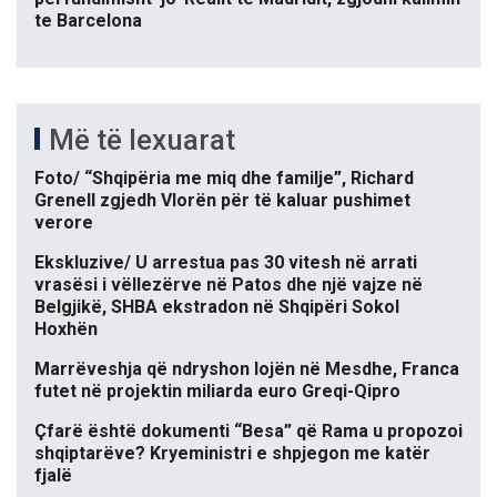
te Barcelona
Më të lexuarat
Foto/ “Shqipëria me miq dhe familje”, Richard
Grenell zgjedh Vlorën për të kaluar pushimet
verore
Ekskluzive/ U arrestua pas 30 vitesh në arrati
vrasësi i vëllezërve në Patos dhe një vajze në
Belgjikë, SHBA ekstradon në Shqipëri Sokol
Hoxhën
Marrëveshja që ndryshon lojën në Mesdhe, Franca
futet në projektin miliarda euro Greqi-Qipro
Çfarë është dokumenti “Besa” që Rama u propozoi
shqiptarëve? Kryeministri e shpjegon me katër
fjalë