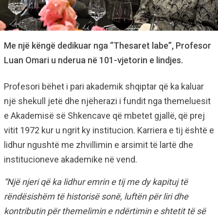
Me një këngë dedikuar nga “Thesaret labe”, Profesor
Luan Omari u nderua në 101-vjetorin e lindjes.
Profesori bëhet i pari akademik shqiptar që ka kaluar
një shekull jetë dhe njëherazi i fundit nga themeluesit
e Akademisë së Shkencave që mbetet gjallë, që prej
vitit 1972 kur u ngrit ky institucion. Karriera e tij është e
lidhur ngushtë me zhvillimin e arsimit të lartë dhe
institucioneve akademike në vend.
“Një njeri që ka lidhur emrin e tij me dy kapituj të
rëndësishëm të historisë sonë, luftën për liri dhe
kontributin për themelimin e ndërtimin e shtetit të së