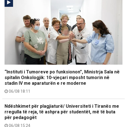
“Instituti i Tumoreve po funksionon”, Ministrja Sala në
spitalin Onkologjik: 10-vjeçari mposht tumorin në
stadin IV me aparaturën e re moderne
06/08 18:11
Ndëshkimet për plagjiaturë/ Universiteti i Tiranës me
rregulla të reja, të ashpra për studentët, më të buta
për pedagogët
06/08 15:24