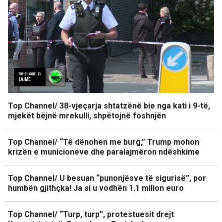
Top Channel/ 38-vjeçarja shtatzënë bie nga kati i 9-të,
mjekët bëjnë mrekulli, shpëtojnë foshnjën
Top Channel/ “Të dënohen me burg,” Trump mohon
krizën e municioneve dhe paralajmëron ndëshkime
Top Channel/ U besuan “punonjësve të sigurisë”, por
humbën gjithçka! Ja si u vodhën 1.1 milion euro
Top Channel/ “Turp, turp”, protestuesit drejt