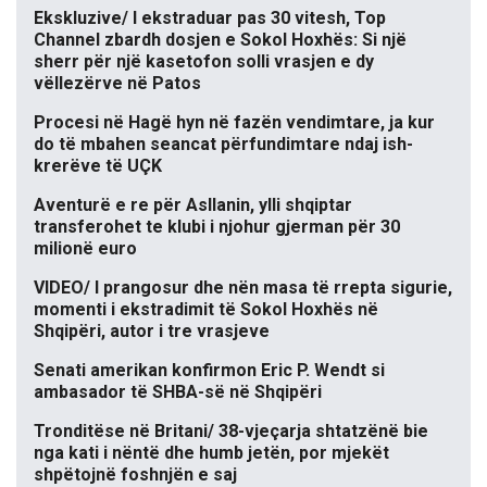
Ekskluzive/ I ekstraduar pas 30 vitesh, Top
Channel zbardh dosjen e Sokol Hoxhës: Si një
sherr për një kasetofon solli vrasjen e dy
vëllezërve në Patos
Procesi në Hagë hyn në fazën vendimtare, ja kur
do të mbahen seancat përfundimtare ndaj ish-
krerëve të UÇK
Aventurë e re për Asllanin, ylli shqiptar
transferohet te klubi i njohur gjerman për 30
milionë euro
VIDEO/ I prangosur dhe nën masa të rrepta sigurie,
momenti i ekstradimit të Sokol Hoxhës në
Shqipëri, autor i tre vrasjeve
Senati amerikan konfirmon Eric P. Wendt si
ambasador të SHBA-së në Shqipëri
Tronditëse në Britani/ 38-vjeçarja shtatzënë bie
nga kati i nëntë dhe humb jetën, por mjekët
shpëtojnë foshnjën e saj