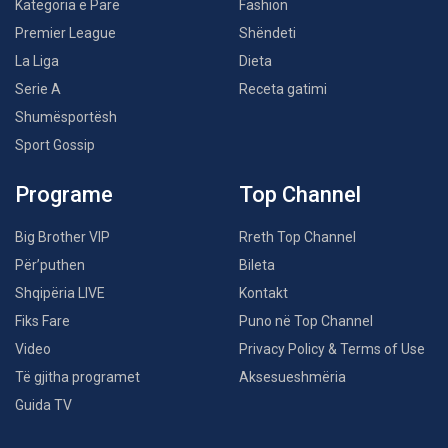
Kategoria e Parë
Fashion
Premier League
Shëndeti
La Liga
Dieta
Serie A
Receta gatimi
Shumësportësh
Sport Gossip
Programe
Top Channel
Big Brother VIP
Rreth Top Channel
Për’puthen
Bileta
Shqipëria LIVE
Kontakt
Fiks Fare
Puno në Top Channel
Video
Privacy Policy & Terms of Use
Të gjitha programet
Aksesueshmëria
Guida TV