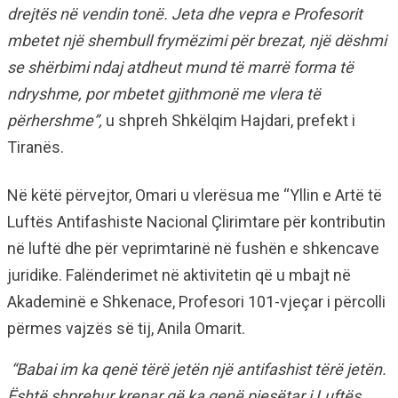
drejtës në vendin tonë. Jeta dhe vepra e Profesorit
mbetet një shembull frymëzimi për brezat, një dëshmi
se shërbimi ndaj atdheut mund të marrë forma të
ndryshme, por mbetet gjithmonë me vlera të
përhershme”,
u shpreh Shkëlqim Hajdari, prefekt i
Tiranës.
Në këtë përvejtor, Omari u vlerësua me “Yllin e Artë të
Luftës Antifashiste Nacional Çlirimtare për kontributin
në luftë dhe për veprimtarinë në fushën e shkencave
juridike. Falënderimet në aktivitetin që u mbajt në
Akademinë e Shkenace, Profesori 101-vjeçar i përcolli
përmes vajzës së tij, Anila Omarit.
“Babai im ka qenë tërë jetën një antifashist tërë jetën.
Është shprehur krenar që ka qenë pjesëtar i Luftës