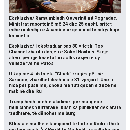
Ekskluzive/ Rama mbledh Qeverinë në Pogradec.
Ministrat raportojnë më 24 dhe 25 gusht, pritet
edhe mbledhja e Asamblesë që mund të ndryshojë
kabinetin
Ekskluzive/ I ekstraduar pas 30 vitesh, Top
Channel zbardh dosjen e Sokol Hoxhës: Si një
sherr për një kasetofon solli vrasjen e dy
vëllezërve në Patos
U kap me 4 pistoleta “Glock” rrugës për në
Sarandë, zbardhet dëshmia e 31-vjeçarit: Unë u
nisa për pushime, shoku më futi qesen e zezë në
makinë dhe iku
Trump hedh poshtë aludimet për mungesë
municionesh luftarake: Kush ka publikuar deklarata
tradhtare, të dënohet me burg
Kthesa e madhe e kampionit të botës/ Rodri i thotë
përfundimisht ‘jo’ Realit të Madridit, zgjodhi kalimin