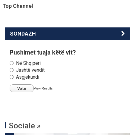
Top Channel
SONDAZH
Pushimet tuaja këtë vit?
Në Shqipëri
Jashtë vendit
Asgjëkundi
Vote
View Results
Sociale »