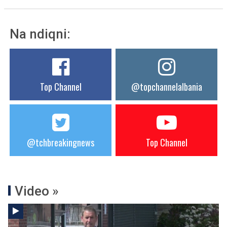
Na ndiqni:
Top Channel
@topchannelalbania
@tchbreakingnews
Top Channel
Video »