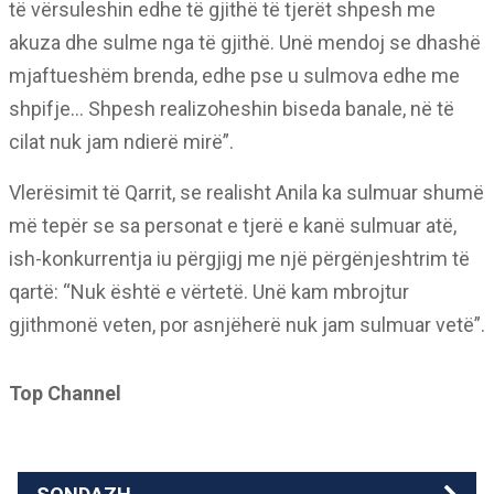
të vërsuleshin edhe të gjithë të tjerët shpesh me
akuza dhe sulme nga të gjithë. Unë mendoj se dhashë
mjaftueshëm brenda, edhe pse u sulmova edhe me
shpifje… Shpesh realizoheshin biseda banale, në të
cilat nuk jam ndierë mirë”.
Vlerësimit të Qarrit, se realisht Anila ka sulmuar shumë
më tepër se sa personat e tjerë e kanë sulmuar atë,
ish-konkurrentja iu përgjigj me një përgënjeshtrim të
qartë: “Nuk është e vërtetë. Unë kam mbrojtur
gjithmonë veten, por asnjëherë nuk jam sulmuar vetë”.
Top Channel