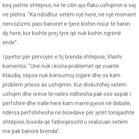
keq jashtë shtëpisë, në të cilin ajo flaku ushqimin e saj
në plehra. “Ka ndodhur vetëm një herë, në një moment
nervozizmi, pasi banorët e tjerë kishin nisur të hanin
dy herë, kur kishte prej tyre që nuk kishin ngrënë
ende”.
I pyetur për përvojën e tij brenda shtëpisë, Vlashi
komentoi: “Unë nuk i kisha problemet që vuante
Klaudia, sepse nuk konsumoj cigare dhe se kam
problem jetese as ushqimin. Kur diskutohej vetëm
ushqim dhe orëve të natës ndihesha pak ose aspak i
përfshirë dhe rrallë herë kam marrë pjesë në debate,
ndërsa përfshihesha në bisedave për jetët tonajashtë
shtëpisë, biseda që fatkeqësisht u realizuan vetëm
me pak banorë brenda”.