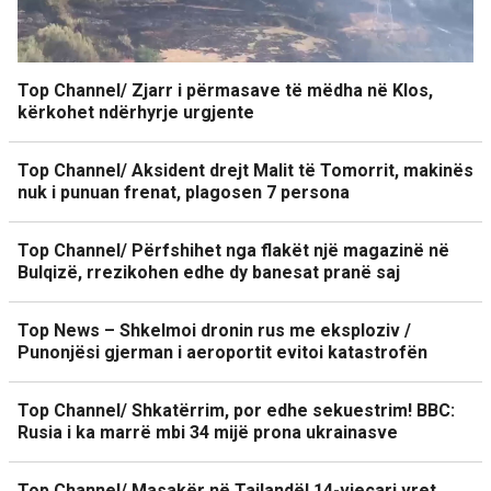
Top Channel/ Zjarr i përmasave të mëdha në Klos,
kërkohet ndërhyrje urgjente
Top Channel/ Aksident drejt Malit të Tomorrit, makinës
nuk i punuan frenat, plagosen 7 persona
Top Channel/ Përfshihet nga flakët një magazinë në
Bulqizë, rrezikohen edhe dy banesat pranë saj
Top News – Shkelmoi dronin rus me eksploziv /
Punonjësi gjerman i aeroportit evitoi katastrofën
Top Channel/ Shkatërrim, por edhe sekuestrim! BBC:
Rusia i ka marrë mbi 34 mijë prona ukrainasve
Top Channel/ Masakër në Tajlandë! 14-vjeçari vret