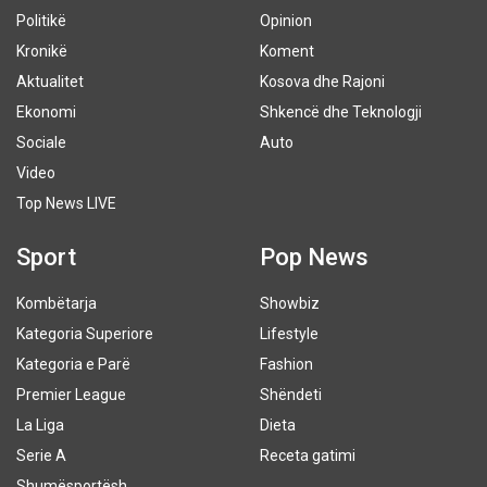
Politikë
Opinion
Kronikë
Koment
Aktualitet
Kosova dhe Rajoni
Ekonomi
Shkencë dhe Teknologji
Sociale
Auto
Video
Top News LIVE
Sport
Pop News
Kombëtarja
Showbiz
Kategoria Superiore
Lifestyle
Kategoria e Parë
Fashion
Premier League
Shëndeti
La Liga
Dieta
Serie A
Receta gatimi
Shumësportësh