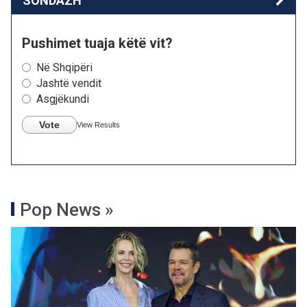
SONDAZH
Pushimet tuaja këtë vit?
Në Shqipëri
Jashtë vendit
Asgjëkundi
Vote
View Results
Pop News »