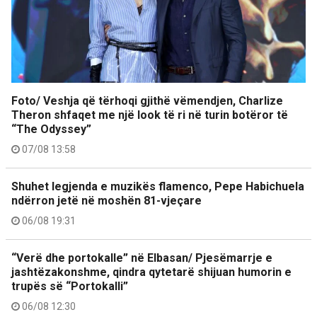
Foto/ Veshja që tërhoqi gjithë vëmendjen, Charlize
Theron shfaqet me një look të ri në turin botëror të
“The Odyssey”
07/08 13:58
Shuhet legjenda e muzikës flamenco, Pepe Habichuela
ndërron jetë në moshën 81-vjeçare
06/08 19:31
“Verë dhe portokalle” në Elbasan/ Pjesëmarrje e
jashtëzakonshme, qindra qytetarë shijuan humorin e
trupës së “Portokalli”
06/08 12:30