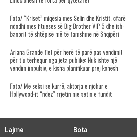
Emocionesh të forta për qytetarët
Foto/ “Kriset” miqësia mes Selin dhe Kristit, çfarë
ndodhi mes fitueses së Big Brother VIP 5 dhe ish-
banorit të shtëpisë më të famshme në Shqipëri
Ariana Grande flet për herë të parë pas vendimit
për t’u tërhequr nga jeta publike: Nuk ishte një
vendim impulsiv, e kisha planifikuar prej kohësh
Foto/ Më seksi se kurrë, aktorja e njohur e
Hollywood-it “ndez” rrjetin me setin e fundit
Lajme
Bota