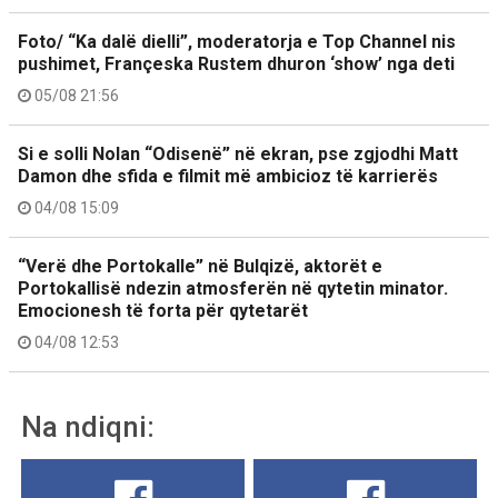
Foto/ “Ka dalë dielli”, moderatorja e Top Channel nis
pushimet, Françeska Rustem dhuron ‘show’ nga deti
05/08 21:56
Si e solli Nolan “Odisenë” në ekran, pse zgjodhi Matt
Damon dhe sfida e filmit më ambicioz të karrierës
04/08 15:09
“Verë dhe Portokalle” në Bulqizë, aktorët e
Portokallisë ndezin atmosferën në qytetin minator.
Emocionesh të forta për qytetarët
04/08 12:53
Na ndiqni: