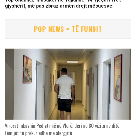
gjyshërit, më pas zbraz armën drejt mësuesve
POP NEWS • TË FUNDIT
Virozat mbushin Pediatrinë në Vlorë, deri në 80 vizita në ditë,
fëmijët të prekur edhe me alergjitë