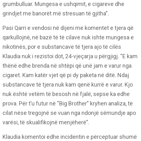
grumbulluar. Mungesa e ushqimit, e cigareve dhe
grindjet me banorët më stresuan të gjitha”.
Pasi Qarri e vendosi në dijeni me komentet e tjera që
qarkullojnë, në bazë të të cilave nuk ishte mungesa e
nikotinës, por e substancave të tjera ajo të cilës
Klaudia nuk i rezistoi dot, 24-vjeçarja u përgjigj. “E kam
thënë edhe brenda në shtëpi që unë jam e varur nga
cigaret. Kam katër vjet që pi dy paketa në ditë. Ndaj
substancave të tjera nuk kam qenë kurrë e varur. Kjo
nuk është vetëm të besosh në fjalë, sepse ka edhe
prova. Për t’u futur në “Big Brother” kryhen analiza, të
cilat nëse tregojnë se vuan nga ndonjë sëmundje apo
varësi, të skualifikojnë menjëherë”.
Klaudia komentoi edhe incidentin e përceptuar shumë