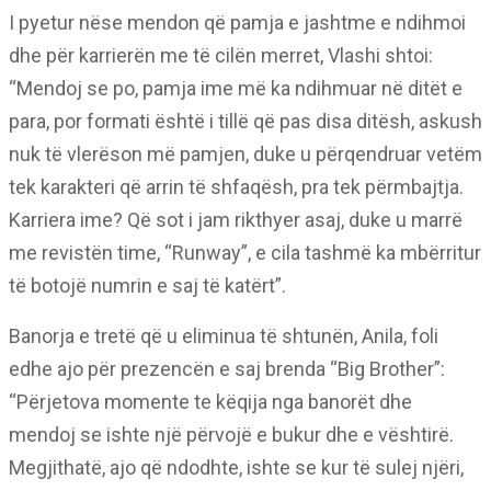
I pyetur nëse mendon që pamja e jashtme e ndihmoi
dhe për karrierën me të cilën merret, Vlashi shtoi:
“Mendoj se po, pamja ime më ka ndihmuar në ditët e
para, por formati është i tillë që pas disa ditësh, askush
nuk të vlerëson më pamjen, duke u përqendruar vetëm
tek karakteri që arrin të shfaqësh, pra tek përmbajtja.
Karriera ime? Që sot i jam rikthyer asaj, duke u marrë
me revistën time, “Runway”, e cila tashmë ka mbërritur
të botojë numrin e saj të katërt”.
Banorja e tretë që u eliminua të shtunën, Anila, foli
edhe ajo për prezencën e saj brenda “Big Brother”:
“Përjetova momente te këqija nga banorët dhe
mendoj se ishte një përvojë e bukur dhe e vështirë.
Megjithatë, ajo që ndodhte, ishte se kur të sulej njëri,