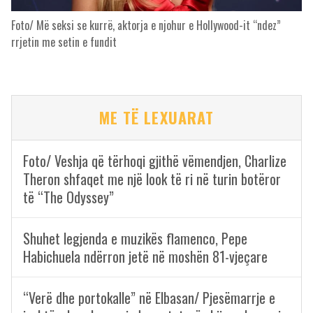
Foto/ Më seksi se kurrë, aktorja e njohur e Hollywood-it “ndez”
rrjetin me setin e fundit
ME TË LEXUARAT
Foto/ Veshja që tërhoqi gjithë vëmendjen, Charlize
Theron shfaqet me një look të ri në turin botëror
të “The Odyssey”
Shuhet legjenda e muzikës flamenco, Pepe
Habichuela ndërron jetë në moshën 81-vjeçare
“Verë dhe portokalle” në Elbasan/ Pjesëmarrje e