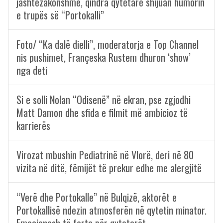
jashtëzakonshme, qindra qytetarë shijuan humorin
e trupës së “Portokalli”
Foto/ “Ka dalë dielli”, moderatorja e Top Channel
nis pushimet, Françeska Rustem dhuron ‘show’
nga deti
Si e solli Nolan “Odisenë” në ekran, pse zgjodhi
Matt Damon dhe sfida e filmit më ambicioz të
karrierës
Virozat mbushin Pediatrinë në Vlorë, deri në 80
vizita në ditë, fëmijët të prekur edhe me alergjitë
“Verë dhe Portokalle” në Bulqizë, aktorët e
Portokallisë ndezin atmosferën në qytetin minator.