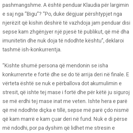
pashmangshme. A është penduar Klaudia për largimin
e saj nga “Bigu”? “Po, duke dëgjuar përshtypjet nga
njerëzit që kishin dëshirë të vazhdoja jam penduar disi
sepse kam zhgënjyer një pjesë të publikut, që më dha
imunitetin dhe nuk doja të ndodhte kështu”, deklaroi
tashmë ish-konkurrentja.
“Kishte shumë persona që mendonin se isha
konkurrenrte e fortë dhe se do të arrija deri në finale. E
vërteta është se nuk e përballova dot akumulimin e
stresit, që ishte tej mase i fortë dhe për këtë ju siguroj
se më erdhi tej mase inat me veten. Ishte hera e parë
që më ndodhte diçka e tillë, sepse më parë çdo nismë
që kam marrë e kam çuar deri në fund. Nuk e di përse
më ndodhi, por pa dyshim që lidhet me stresin e