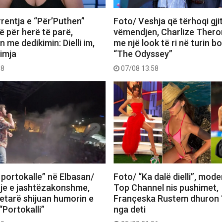
rentja e “Për’Puthen”
Foto/ Veshja që tërhoqi gji
 për herë të parë,
vëmendjen, Charlize Thero
me dedikimin: Dielli im,
me një look të ri në turin b
 imja
“The Odyssey”
18
07/08 13:58
 portokalle” në Elbasan/
Foto/ “Ka dalë dielli”, mode
je e jashtëzakonshme,
Top Channel nis pushimet,
tetarë shijuan humorin e
Françeska Rustem dhuron 
“Portokalli”
nga deti