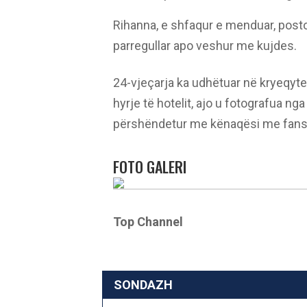
Rihanna, e shfaqur e menduar, postoi
parregullar apo veshur me kujdes.
24-vjeçarja ka udhëtuar në kryeqyte
hyrje të hotelit, ajo u fotografua 
përshëndetur me kënaqësi me fansat
FOTO GALERI
Top Channel
SONDAZH