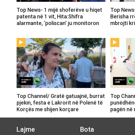
Top News- 1 mijë shoferëve u hiqet
Top News-
patenta në 1 vit, Hita:Shifra
Berisha r
alarmante, ‘poliscan’ ju monitoron
mbrojti kr
Top Channel/ Gratë gatuajnë, burrat
Top Channe
pjekin, festa e Lakrorit në Polenë të
punëdhënë
Korçës me shijen korçare
pagën në n
Lajme
Bota