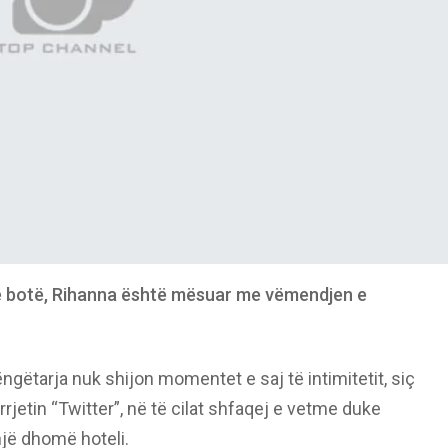
në botë, Rihanna është mësuar me vëmendjen e
ëngëtarja nuk shijon momentet e saj të intimitetit, siç
rrjetin “Twitter”, në të cilat shfaqej e vetme duke
jë dhomë hoteli.