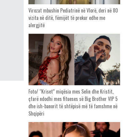
Virozat mbushin Pediatrinë në Vlorë, deri në 80
vizita në ditë, fëmijët të prekur edhe me
alergjitë
Foto/ “Kriset” miqësia mes Selin dhe Kristit,
çfarë ndodhi mes fitueses së Big Brother VIP 5
dhe ish-banorit të shtëpisë më të famshme në
Shqipëri