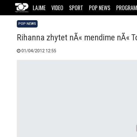
LAJME
VIDEO
SPORT
POP NEWS
PROGRAM
POP NEWS
Rihanna zhytet nÃ« mendime nÃ« T
01/04/2012 12:55