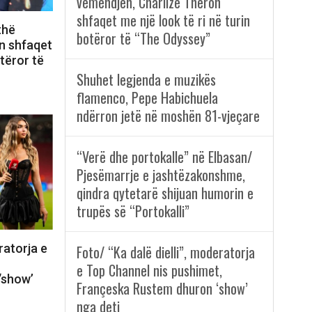
vëmendjen, Charlize Theron
shfaqet me një look të ri në turin
thë
botëror të “The Odyssey”
n shfaqet
otëror të
Shuhet legjenda e muzikës
flamenco, Pepe Habichuela
ndërron jetë në moshën 81-vjeçare
“Verë dhe portokalle” në Elbasan/
Pjesëmarrje e jashtëzakonshme,
qindra qytetarë shijuan humorin e
trupës së “Portokalli”
ratorja e
Foto/ “Ka dalë dielli”, moderatorja
e Top Channel nis pushimet,
‘show’
Françeska Rustem dhuron ‘show’
nga deti