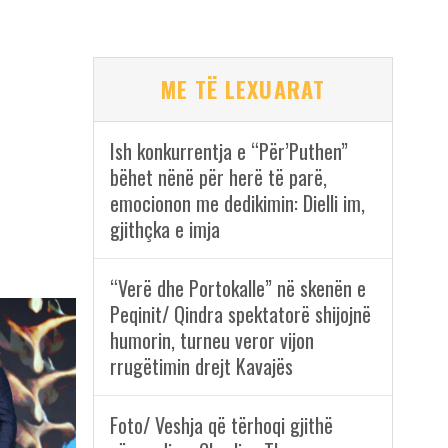
ME TË LEXUARAT
Ish konkurrentja e “Për’Puthen”
bëhet nënë për herë të parë,
emocionon me dedikimin: Dielli im,
gjithçka e imja
“Verë dhe Portokalle” në skenën e
Peqinit/ Qindra spektatorë shijojnë
humorin, turneu veror vijon
rrugëtimin drejt Kavajës
Foto/ Veshja që tërhoqi gjithë