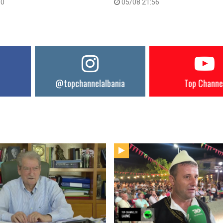
30
05/08 21:56
@topchannelalbania
Top Channe