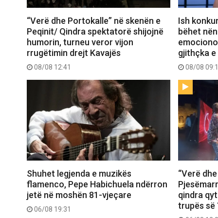
“Verë dhe Portokalle” në skenën e
Ish konkur
Peqinit/ Qindra spektatorë shijojnë
bëhet nënë
humorin, turneu veror vijon
emocionon 
rrugëtimin drejt Kavajës
gjithçka e
08/08 12:41
08/08 09:
Shuhet legjenda e muzikës
“Verë dhe
flamenco, Pepe Habichuela ndërron
Pjesëmarr
jetë në moshën 81-vjeçare
qindra qy
trupës së 
06/08 19:31