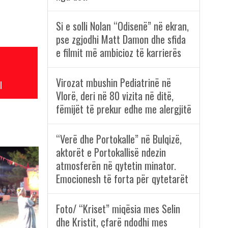
Si e solli Nolan “Odisenë” në ekran,
pse zgjodhi Matt Damon dhe sfida
e filmit më ambicioz të karrierës
Virozat mbushin Pediatrinë në
l
Vlorë, deri në 80 vizita në ditë,
fëmijët të prekur edhe me alergjitë
“Verë dhe Portokalle” në Bulqizë,
aktorët e Portokallisë ndezin
atmosferën në qytetin minator.
Emocionesh të forta për qytetarët
Foto/ “Kriset” miqësia mes Selin
dhe Kristit, çfarë ndodhi mes