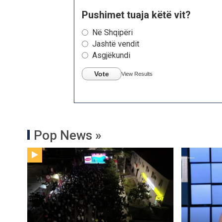
Pushimet tuaja këtë vit?
Në Shqipëri
Jashtë vendit
Asgjëkundi
Vote
View Results
Pop News »