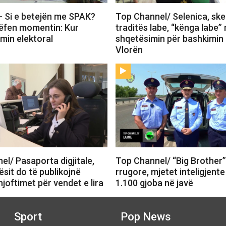
 Si e betejën me SPAK?
Top Channel/ Selenica, ske
rëfen momentin: Kur
traditës labe, “kënga labe”
imin elektoral
shqetësimin për bashkimin
Vlorën
l/ Pasaporta digjitale,
Top Channel/ “Big Brother” 
sit do të publikojnë
rrugore, mjetet inteligjent
joftimet për vendet e lira
1.100 gjoba në javë
Sport
Pop News