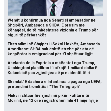
Wendt u konfirmua nga Senati si ambasador në
Shqipëri, Ambasada e SHBA: E presim me
kënaqësi, do të mbështesë vizionin e Trump për
siguri të përbashkët
Ekstradimi në Shqipëri i Sokol Hoxhës, Ambasada
Amerikane: SHBA nuk është strehë për ata që
keqpërdorin emigracioni për t’i shpëtuar ligjit
Abelardo de la Espriela u mbështet nga Trump,
Uashingtoni planifikon t’i ofrojë 1 miliard dollarë
Kolumbisë pas zgjedhjes së presidentit të ri
Skandal/ E dashura e Infantinos u pagua nga UEFA,
pretendimi tronditës i “The Telegraph”
Fluksi i shtuar lëvizjesh në pikën kufitare të
Morinit, në 12 orë regjistrohen mbi 41 mijë hyrje