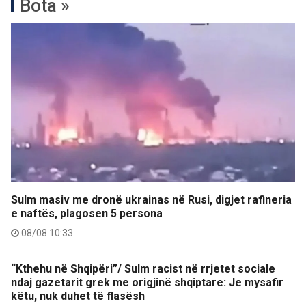
Bota »
Sulm masiv me dronë ukrainas në Rusi, digjet rafineria
e naftës, plagosen 5 persona
08/08 10:33
“Kthehu në Shqipëri”/ Sulm racist në rrjetet sociale
ndaj gazetarit grek me origjinë shqiptare: Je mysafir
këtu, nuk duhet të flasësh