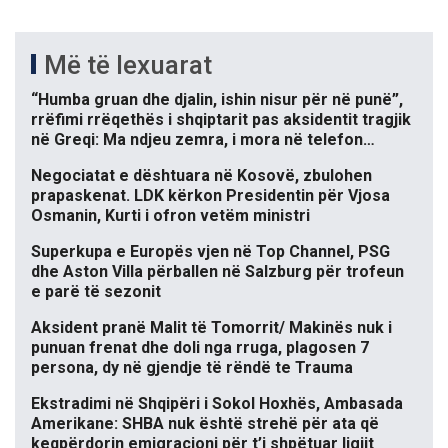
Më të lexuarat
“Humba gruan dhe djalin, ishin nisur për në punë”,
rrëfimi rrëqethës i shqiptarit pas aksidentit tragjik
në Greqi: Ma ndjeu zemra, i mora në telefon…
Negociatat e dështuara në Kosovë, zbulohen
prapaskenat. LDK kërkon Presidentin për Vjosa
Osmanin, Kurti i ofron vetëm ministri
Superkupa e Europës vjen në Top Channel, PSG
dhe Aston Villa përballen në Salzburg për trofeun
e parë të sezonit
Aksident pranë Malit të Tomorrit/ Makinës nuk i
punuan frenat dhe doli nga rruga, plagosen 7
persona, dy në gjendje të rëndë te Trauma
Ekstradimi në Shqipëri i Sokol Hoxhës, Ambasada
Amerikane: SHBA nuk është strehë për ata që
keqpërdorin emigracioni për t’i shpëtuar ligjit