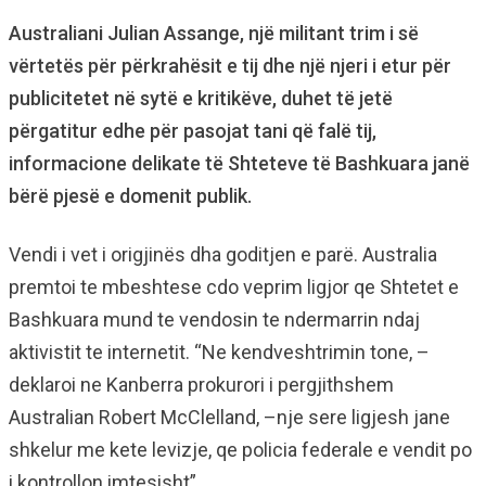
Australiani Julian Assange, një militant trim i së
vërtetës për përkrahësit e tij dhe një njeri i etur për
publicitetet në sytë e kritikëve, duhet të jetë
përgatitur edhe për pasojat tani që falë tij,
informacione delikate të Shteteve të Bashkuara janë
bërë pjesë e domenit publik.
Vendi i vet i origjinës dha goditjen e parë. Australia
premtoi te mbeshtese cdo veprim ligjor qe Shtetet e
Bashkuara mund te vendosin te ndermarrin ndaj
aktivistit te internetit. “Ne kendveshtrimin tone, –
deklaroi ne Kanberra prokurori i pergjithshem
Australian Robert McClelland, –nje sere ligjesh jane
shkelur me kete levizje, qe policia federale e vendit po
i kontrollon imtesisht”.