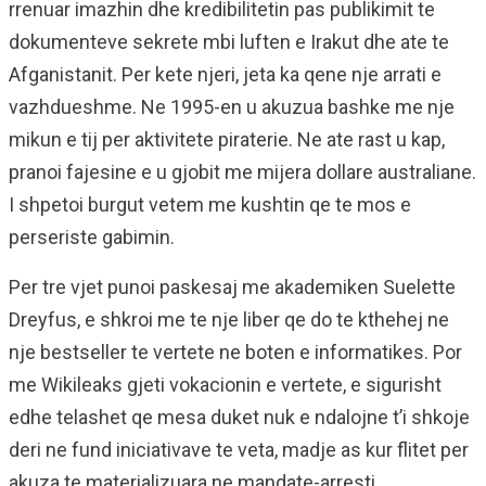
rrenuar imazhin dhe kredibilitetin pas publikimit te
dokumenteve sekrete mbi luften e Irakut dhe ate te
Afganistanit. Per kete njeri, jeta ka qene nje arrati e
vazhdueshme. Ne 1995-en u akuzua bashke me nje
mikun e tij per aktivitete piraterie. Ne ate rast u kap,
pranoi fajesine e u gjobit me mijera dollare australiane.
I shpetoi burgut vetem me kushtin qe te mos e
perseriste gabimin.
Per tre vjet punoi paskesaj me akademiken Suelette
Dreyfus, e shkroi me te nje liber qe do te kthehej ne
nje bestseller te vertete ne boten e informatikes. Por
me Wikileaks gjeti vokacionin e vertete, e sigurisht
edhe telashet qe mesa duket nuk e ndalojne t’i shkoje
deri ne fund iniciativave te veta, madje as kur flitet per
akuza te materializuara ne mandate-arresti.