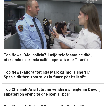
Top News- ‘Alo, policia’! 1 mijë telefonata në ditë,
çfarë ndodh brenda sallës operative të Tiranës
Top News- Migrantët nga Maroku ‘mollë sherri’/
Spanja rikthen kontrollet kufitare për italianët
Top Channel/ Ariu futet në vendin e shenjtë në Devoll,
shkatërron orenditë dhe ikën si ‘bos’