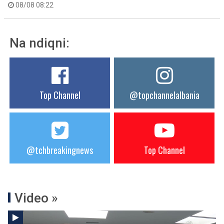
08/08 08:22
Na ndiqni:
Top Channel
@topchannelalbania
@tchbreakingnews
Top Channel
Video »