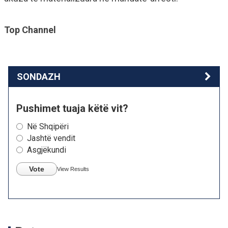
Top Channel
SONDAZH
Pushimet tuaja këtë vit?
Në Shqipëri
Jashtë vendit
Asgjëkundi
Vote
View Results