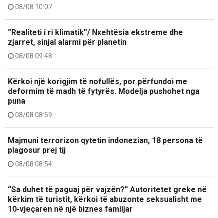
08/08 10:07
“Realiteti i ri klimatik”/ Nxehtësia ekstreme dhe
zjarret, sinjal alarmi për planetin
08/08 09:48
Kërkoi një korigjim të nofullës, por përfundoi me
deformim të madh të fytyrës. Modelja pushohet nga
puna
08/08 08:59
Majmuni terrorizon qytetin indonezian, 18 persona të
plagosur prej tij
08/08 08:54
“Sa duhet të paguaj për vajzën?” Autoritetet greke në
kërkim të turistit, kërkoi të abuzonte seksualisht me
10-vjeçaren në një biznes familjar