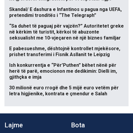
Skandal/ E dashura e Infantinos u pagua nga UEFA,
pretendimi tronditës i “The Telegraph”
“Sa duhet të paguaj për vajzën?” Autoritetet greke
në kërkim të turistit, kërkoi të abuzonte
seksualisht me 10-vjeçaren në një biznes familjar
E pabesueshme, dështojnë kontrollet mjekësore,
prishet transferimi i Fisnik Asllanit te Leipzig
Ish konkurrentja e “Për’Puthen” bëhet nënë për
herë të parë, emocionon me dedikimin: Dielli im,
gjithçka e imja
30 milionë euro rrogë dhe 5 mijë euro vetëm për
letra higjienike, kontrata e çmendur e Salah
Lajme
Bota