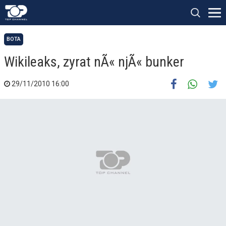
BOTA
Wikileaks, zyrat nÃ« njÃ« bunker
29/11/2010 16:00