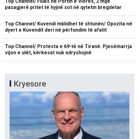
Top Channel/ Fluks në Portin e Vlorës, 2 mijë
pasagjerë pritet të hyjnë sot në qytetin bregdetar
Top Channel/ Kuvendi mblidhet të shtunën/ Opozita në
dyert e Kuvendit deri në përfundim të afatit
Top Channel/ Protesta e 69-të në Tiranë. Pjesëmarrja
vijon e ulët, kërkesat nuk ndryshojnë
Kryesore