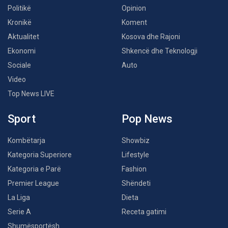
Politikë
Opinion
Kronikë
Koment
Aktualitet
Kosova dhe Rajoni
Ekonomi
Shkencë dhe Teknologji
Sociale
Auto
Video
Top News LIVE
Sport
Pop News
Kombëtarja
Showbiz
Kategoria Superiore
Lifestyle
Kategoria e Parë
Fashion
Premier League
Shëndeti
La Liga
Dieta
Serie A
Receta gatimi
Shumësportësh