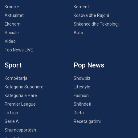
Kronikë
Koment
Aktualitet
Kosova dhe Rajoni
Ekonomi
Shkencë dhe Teknologji
Sociale
Auto
Video
Top News LIVE
Sport
Pop News
Kombëtarja
Showbiz
Kategoria Superiore
Lifestyle
Kategoria e Parë
Fashion
Premier League
Shëndeti
La Liga
Dieta
Serie A
Receta gatimi
Shumësportësh