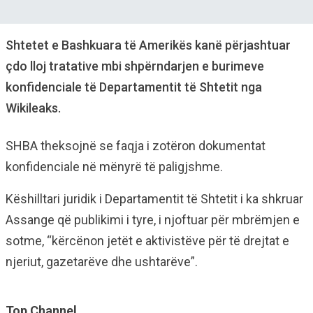
Shtetet e Bashkuara të Amerikës kanë përjashtuar
çdo lloj tratative mbi shpërndarjen e burimeve
konfidenciale të Departamentit të Shtetit nga
Wikileaks.
SHBA theksojnë se faqja i zotëron dokumentat
konfidenciale në mënyrë të paligjshme.
Këshilltari juridik i Departamentit të Shtetit i ka shkruar
Assange që publikimi i tyre, i njoftuar për mbrëmjen e
sotme, “kërcënon jetët e aktivistëve për të drejtat e
njeriut, gazetarëve dhe ushtarëve”.
Top Channel