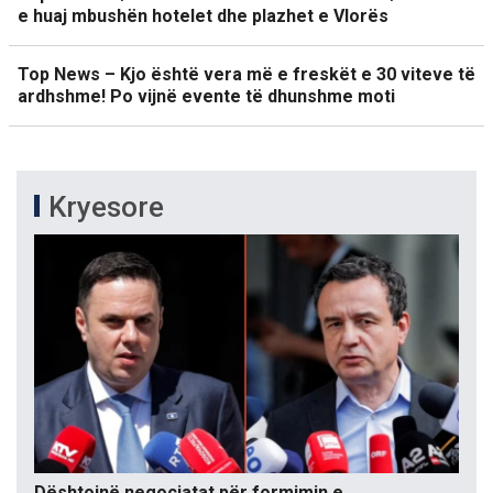
e huaj mbushën hotelet dhe plazhet e Vlorës
Top News – Kjo është vera më e freskët e 30 viteve të
ardhshme! Po vijnë evente të dhunshme moti
Kryesore
Dështojnë negociatat për formimin e