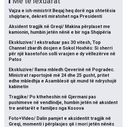
Më të lexuarat
Vajza e ish-ministrit Beqaj heq dorë nga shtetësia
shqiptare, dekreti miratohet nga Presidenti
Aksident tragjik në Greqi/ Makina përplaset me
kamionin, humbin jetën nënë e bir nga Shqipëria
Ekskluzive/ I ekstraduar pas 30 vitesh, Top
Channel zbardh dosjen e Sokol Hoxhës: Si sherri
për një kasetofon solli vrasjen e dy vëllezërve në
Patos
Ekskluzive/ Rama mbledh Qeverinë në Pogradec.
Ministrat raportojnë më 24 dhe 25 gusht, pritet
edhe mbledhja e Asamblesë që mund të ndryshojë
kabinetin
Tragjike/ Po ktheheshin në Gjermani pas
pushimeve në vendlindje, humbin jetën në aksident
tre anëtarët e familjes nga Kosova
Foto+Video/ Dalin pamjet e aksidentit tragjik në
Greqi, momenti i përplasjes që i mori jetën nënës