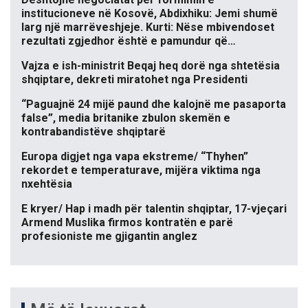
institucioneve në Kosovë, Abdixhiku: Jemi shumë
larg një marrëveshjeje. Kurti: Nëse mbivendoset
rezultati zgjedhor është e pamundur që…
Vajza e ish-ministrit Beqaj heq dorë nga shtetësia
shqiptare, dekreti miratohet nga Presidenti
“Paguajnë 24 mijë paund dhe kalojnë me pasaporta
false”, media britanike zbulon skemën e
kontrabandistëve shqiptarë
Europa digjet nga vapa ekstreme/ “Thyhen”
rekordet e temperaturave, mijëra viktima nga
nxehtësia
E kryer/ Hap i madh për talentin shqiptar, 17-vjeçari
Armend Muslika firmos kontratën e parë
profesioniste me gjigantin anglez