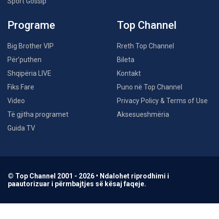
Sport Gossip
Programe
Top Channel
Big Brother VIP
Rreth Top Channel
Për’puthen
Bileta
Shqipëria LIVE
Kontakt
Fiks Fare
Puno në Top Channel
Video
Privacy Policy & Terms of Use
Të gjitha programet
Aksesueshmëria
Guida TV
© Top Channel 2001 - 2026 • Ndalohet riprodhimi i
paautorizuar i përmbajtjes së kësaj faqeje.