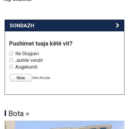
SONDAZH
Pushimet tuaja këtë vit?
Në Shqipëri
Jashtë vendit
Asgjëkundi
Vote
View Results
Bota »