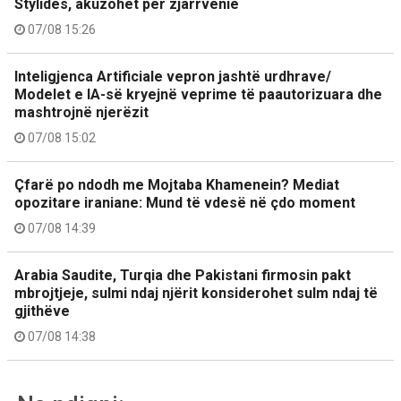
Stylidës, akuzohet për zjarrvënie
07/08 15:26
Inteligjenca Artificiale vepron jashtë urdhrave/
Modelet e IA-së kryejnë veprime të paautorizuara dhe
mashtrojnë njerëzit
07/08 15:02
Çfarë po ndodh me Mojtaba Khamenein? Mediat
opozitare iraniane: Mund të vdesë në çdo moment
07/08 14:39
Arabia Saudite, Turqia dhe Pakistani firmosin pakt
mbrojtjeje, sulmi ndaj njërit konsiderohet sulm ndaj të
gjithëve
07/08 14:38