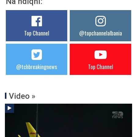
Na ndiqni:
Top Channel
@topchannelalbania
@tchbreakingnews
Top Channel
Video »