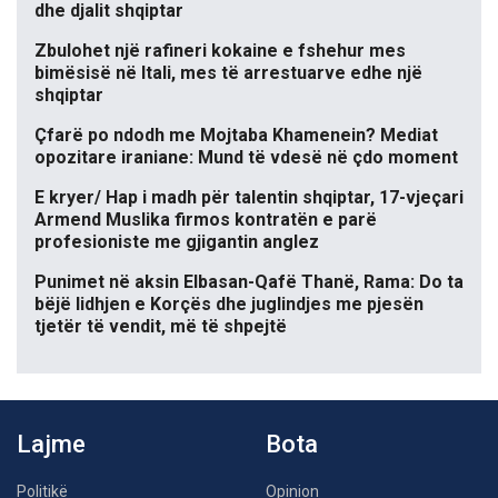
dhe djalit shqiptar
Zbulohet një rafineri kokaine e fshehur mes
bimësisë në Itali, mes të arrestuarve edhe një
shqiptar
Çfarë po ndodh me Mojtaba Khamenein? Mediat
opozitare iraniane: Mund të vdesë në çdo moment
E kryer/ Hap i madh për talentin shqiptar, 17-vjeçari
Armend Muslika firmos kontratën e parë
profesioniste me gjigantin anglez
Punimet në aksin Elbasan-Qafë Thanë, Rama: Do ta
bëjë lidhjen e Korçës dhe juglindjes me pjesën
tjetër të vendit, më të shpejtë
Lajme
Bota
Politikë
Opinion