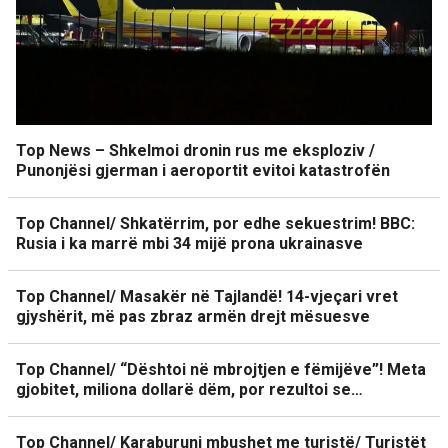
Top News – Shkelmoi dronin rus me eksploziv /
Punonjësi gjerman i aeroportit evitoi katastrofën
Top Channel/ Shkatërrim, por edhe sekuestrim! BBC:
Rusia i ka marrë mbi 34 mijë prona ukrainasve
Top Channel/ Masakër në Tajlandë! 14-vjeçari vret
gjyshërit, më pas zbraz armën drejt mësuesve
Top Channel/ “Dështoi në mbrojtjen e fëmijëve”! Meta
gjobitet, miliona dollarë dëm, por rezultoi se…
Top Channel/ Karaburuni mbushet me turistë/ Turistët