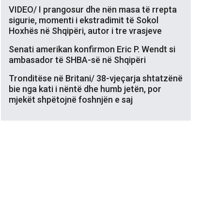
VIDEO/ I prangosur dhe nën masa të rrepta
sigurie, momenti i ekstradimit të Sokol
Hoxhës në Shqipëri, autor i tre vrasjeve
Senati amerikan konfirmon Eric P. Wendt si
ambasador të SHBA-së në Shqipëri
Tronditëse në Britani/ 38-vjeçarja shtatzënë
bie nga kati i nëntë dhe humb jetën, por
mjekët shpëtojnë foshnjën e saj