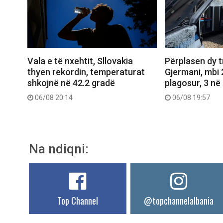
Vala e të nxehtit, Sllovakia
Përplasen dy 
thyen rekordin, temperaturat
Gjermani, mbi 
shkojnë në 42.2 gradë
plagosur, 3 në 
06/08 20:14
06/08 19:57
Na ndiqni:
Top Channel
@topchannelalbania