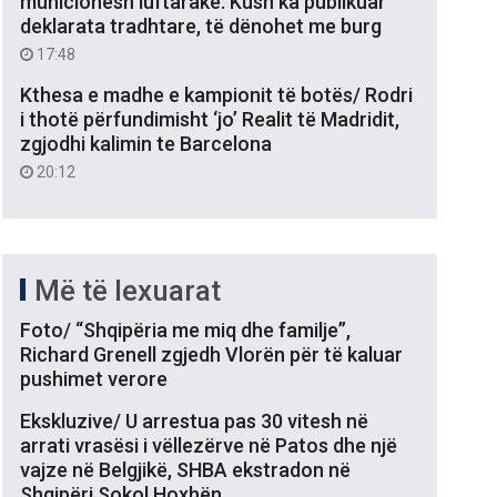
municionesh luftarake: Kush ka publikuar
deklarata tradhtare, të dënohet me burg
17:48
Kthesa e madhe e kampionit të botës/ Rodri
i thotë përfundimisht ‘jo’ Realit të Madridit,
zgjodhi kalimin te Barcelona
20:12
Më të lexuarat
Foto/ “Shqipëria me miq dhe familje”,
Richard Grenell zgjedh Vlorën për të kaluar
pushimet verore
Ekskluzive/ U arrestua pas 30 vitesh në
arrati vrasësi i vëllezërve në Patos dhe një
vajze në Belgjikë, SHBA ekstradon në
Shqipëri Sokol Hoxhën