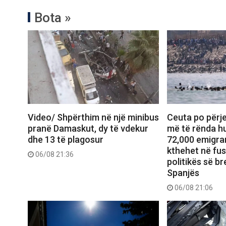
Bota »
Video/ Shpërthim në një minibus
Ceuta po përje
pranë Damaskut, dy të vdekur
më të rënda hu
dhe 13 të plagosur
72,000 emigran
kthehet në fu
06/08 21:36
politikës së b
Spanjës
06/08 21:06