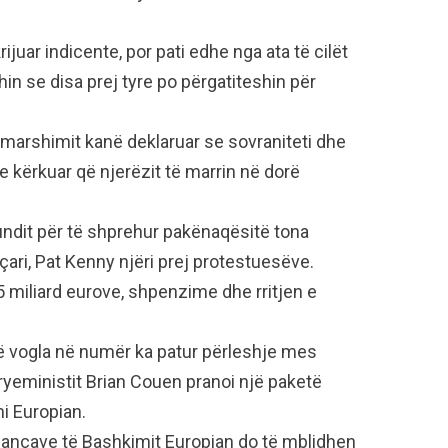
juar indicente, por pati edhe nga ata të cilët
n se disa prej tyre po përgatiteshin për
ë marshimit kanë deklaruar se sovraniteti dhe
e kërkuar që njerëzit të marrin në dorë
undit për të shprehur pakënaqësitë tona
eçari, Pat Kenny njëri prej protestuesëve.
 miliard eurove, shpenzime dhe rritjen e
ë vogla në numër ka patur përleshje mes
ryeministit Brian Couen pranoi një paketë
i Europian.
inancave të Bashkimit Europian do të mblidhen