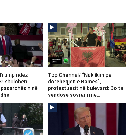
 Trump ndez
Top Channel/ “Nuk ikim pa
8! Zbulohen
dorëheqjen e Ramës”,
ër pasardhësin në
protestuesit në bulevard: Do ta
rdhë
vendosë sovrani me…