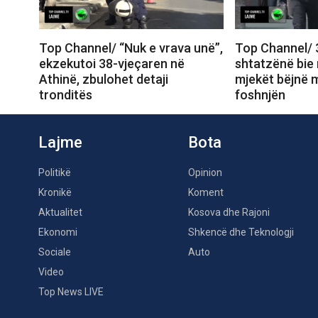
Top Channel/ “Nuk e vrava unë”,
Top Channel/ 
ekzekutoi 38-vjeçaren në
shtatzënë bie n
Athinë, zbulohet detaji
mjekët bëjnë m
tronditës
foshnjën
Lajme
Bota
Politikë
Opinion
Kronikë
Koment
Aktualitet
Kosova dhe Rajoni
Ekonomi
Shkencë dhe Teknologji
Sociale
Auto
Video
Top News LIVE