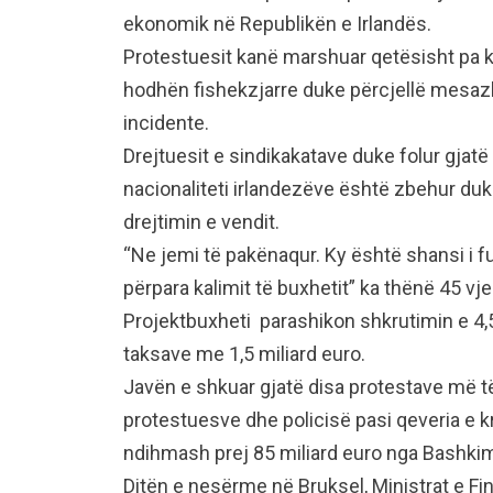
ekonomik në Republikën e Irlandës.
Protestuesit kanë marshuar qetësisht pa kri
hodhën fishekzjarre duke përcjellë mesazhi
incidente.
Drejtuesit e sindikakatave duke folur gjat
nacionaliteti irlandezëve është zbehur duk
drejtimin e vendit.
“Ne jemi të pakënaqur. Ky është shansi i f
përpara kalimit të buxhetit” ka thënë 45 vj
Projektbuxheti parashikon shkrutimin e 4,5
taksave me 1,5 miliard euro.
Javën e shkuar gjatë disa protestave më t
protestuesve dhe policisë pasi qeveria e k
ndihmash prej 85 miliard euro nga Bashkim
Ditën e nesërme në Bruksel, Ministrat e F