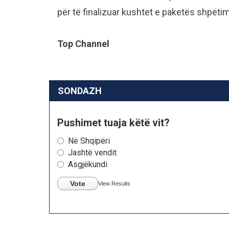
për të finalizuar kushtet e paketës shpëtim
Top Channel
SONDAZH
Pushimet tuaja këtë vit?
Në Shqipëri
Jashtë vendit
Asgjëkundi
Vote
View Results