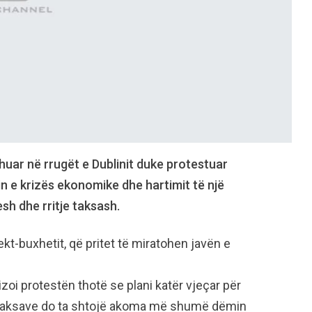
uar në rrugët e Dublinit duke protestuar
n e krizës ekonomike dhe hartimit të një
sh dhe rritje taksash.
ekt-buxhetit, që pritet të miratohen javën e
zoi protestën thotë se plani katër vjeçar për
e taksave do ta shtojë akoma më shumë dëmin