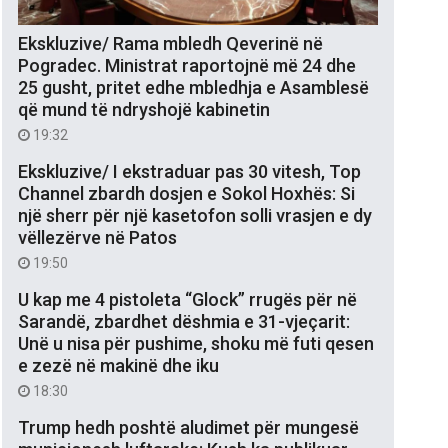
Ekskluzive/ Rama mbledh Qeverinë në
Pogradec. Ministrat raportojnë më 24 dhe
25 gusht, pritet edhe mbledhja e Asamblesë
që mund të ndryshojë kabinetin
19:32
Ekskluzive/ I ekstraduar pas 30 vitesh, Top
Channel zbardh dosjen e Sokol Hoxhës: Si
një sherr për një kasetofon solli vrasjen e dy
vëllezërve në Patos
19:50
U kap me 4 pistoleta “Glock” rrugës për në
Sarandë, zbardhet dëshmia e 31-vjeçarit:
Unë u nisa për pushime, shoku më futi qesen
e zezë në makinë dhe iku
18:30
Trump hedh poshtë aludimet për mungesë