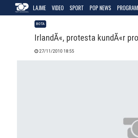
LAJME
VIDEO
SPORT
POP NEWS
PROGRAM
BOTA
IrlandÃ«, protesta kundÃ«r pro
27/11/2010 18:55