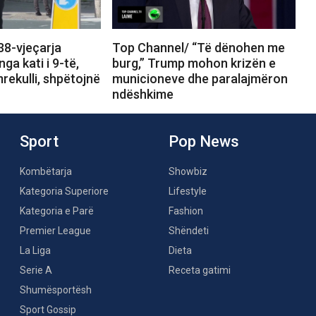
38-vjeçarja
Top Channel/ “Të dënohen me
ga kati i 9-të,
burg,” Trump mohon krizën e
rekulli, shpëtojnë
municioneve dhe paralajmëron
ndëshkime
Sport
Pop News
Kombëtarja
Showbiz
Kategoria Superiore
Lifestyle
Kategoria e Parë
Fashion
Premier League
Shëndeti
La Liga
Dieta
Serie A
Receta gatimi
Shumësportësh
Sport Gossip