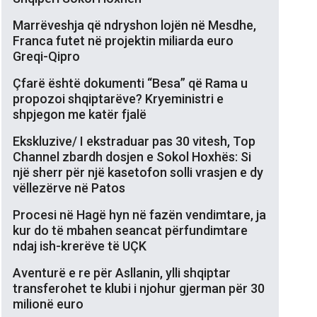
Marrëveshja që ndryshon lojën në Mesdhe,
Franca futet në projektin miliarda euro
Greqi-Qipro
Çfarë është dokumenti “Besa” që Rama u
propozoi shqiptarëve? Kryeministri e
shpjegon me katër fjalë
Ekskluzive/ I ekstraduar pas 30 vitesh, Top
Channel zbardh dosjen e Sokol Hoxhës: Si
një sherr për një kasetofon solli vrasjen e dy
vëllezërve në Patos
Procesi në Hagë hyn në fazën vendimtare, ja
kur do të mbahen seancat përfundimtare
ndaj ish-krerëve të UÇK
Aventurë e re për Asllanin, ylli shqiptar
transferohet te klubi i njohur gjerman për 30
milionë euro