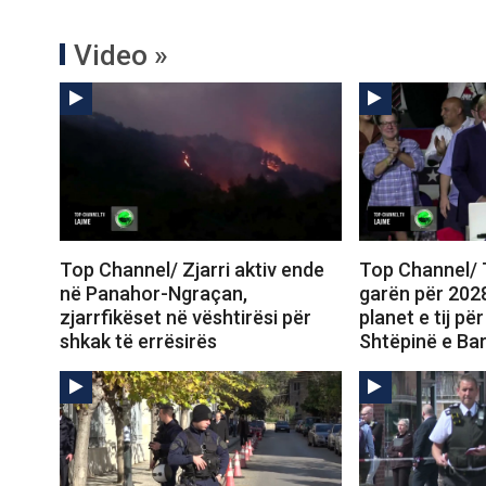
Video »
Top Channel/ Zjarri aktiv ende
Top Channel/
në Panahor-Ngraçan,
garën për 202
zjarrfikëset në vështirësi për
planet e tij p
shkak të errësirës
Shtëpinë e Ba