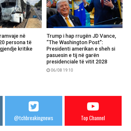
tramvaje në
Trump i hap rrugën JD Vance,
20 persona të
“The Washington Post”:
gjendje kritike
Presidenti amerikan e sheh si
pasuesin e tij në garën
presidenciale të vitit 2028
06/08 19:10
@tchbreakingnews
Top Channel