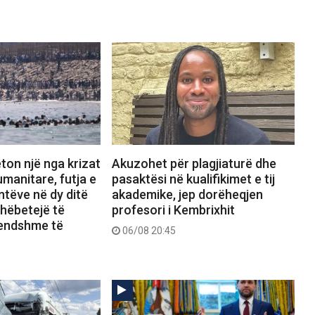
ton një nga krizat
Akuzohet për plagjiaturë dhe
manitare, futja e
pasaktësi në kualifikimet e tij
tëve në dy ditë
akademike, jep dorëheqjen
shëbetejë të
profesori i Kembrixhit
rendshme të
06/08 20:45