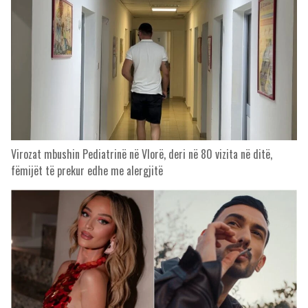
Virozat mbushin Pediatrinë në Vlorë, deri në 80 vizita në ditë,
fëmijët të prekur edhe me alergjitë