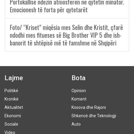
Portokallisë ndezin atmosferën në qytetin minator.
Emocionesh të forta për qytetarët
Foto/ “Kriset” miqësia mes Selin dhe Kristit, çfarë
ndodhi mes fitueses së Big Brother VIP 5 dhe ish-
banorit të shtëpisë më të famshme në Shqipëri
Lajme
Bota
Politikë
Opinion
Kronikë
Koment
Aktualitet
Kosova dhe Rajoni
Ekonomi
Shkencë dhe Teknologji
Sociale
Auto
Video