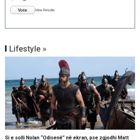
Vote
View Results
Lifestyle »
Si e solli Nolan “Odisenë” në ekran, pse zgjodhi Matt