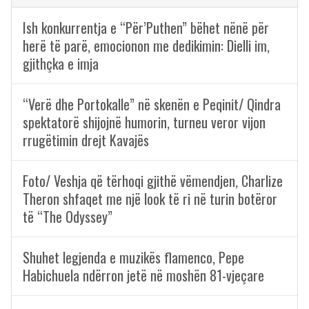
Ish konkurrentja e “Për’Puthen” bëhet nënë për
herë të parë, emocionon me dedikimin: Dielli im,
gjithçka e imja
“Verë dhe Portokalle” në skenën e Peqinit/ Qindra
spektatorë shijojnë humorin, turneu veror vijon
rrugëtimin drejt Kavajës
Foto/ Veshja që tërhoqi gjithë vëmendjen, Charlize
Theron shfaqet me një look të ri në turin botëror
të “The Odyssey”
Shuhet legjenda e muzikës flamenco, Pepe
Habichuela ndërron jetë në moshën 81-vjeçare