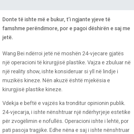
Donte të ishte më e bukur, t’i ngjante yjeve të
famshme perëndimore, por e pagoi dëshirën e saj me
jetë.
Wang Bei ndërroi jetë në moshën 24-vjecare gjatës
një operacioni të kirurgjisë plastike. Vajza e zbuluar në
një reality show, ishte konsideruar si yll në lindje i
muzikës kineze. Nën akuzë është mjekësia e
kirurgjisë plastike kineze.
Vdekja e beftë e vajzës ka tronditur opinionin publik.
24-vjecarja, i ishte nënshtruar një ndërhyrjeje estetike
për zvogëlimin e nofullës. Operacioni ishte i lehtë, por
pati pasoja tragjike. Edhe nëna e saj i ishte nënshtruar