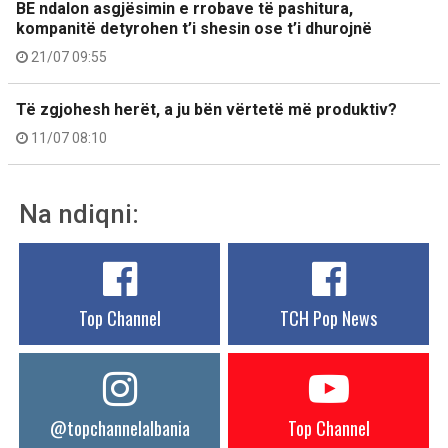
BE ndalon asgjësimin e rrobave të pashitura,
kompanitë detyrohen t’i shesin ose t’i dhurojnë
21/07 09:55
Të zgjohesh herët, a ju bën vërtetë më produktiv?
11/07 08:10
Na ndiqni:
Top Channel
TCH Pop News
@topchannelalbania
Top Channel