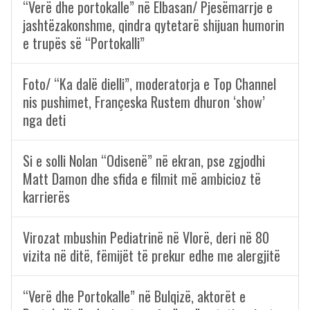
“Verë dhe portokalle” në Elbasan/ Pjesëmarrje e
jashtëzakonshme, qindra qytetarë shijuan humorin
e trupës së “Portokalli”
Foto/ “Ka dalë dielli”, moderatorja e Top Channel
nis pushimet, Françeska Rustem dhuron ‘show’
nga deti
Si e solli Nolan “Odisenë” në ekran, pse zgjodhi
Matt Damon dhe sfida e filmit më ambicioz të
karrierës
Virozat mbushin Pediatrinë në Vlorë, deri në 80
vizita në ditë, fëmijët të prekur edhe me alergjitë
“Verë dhe Portokalle” në Bulqizë, aktorët e