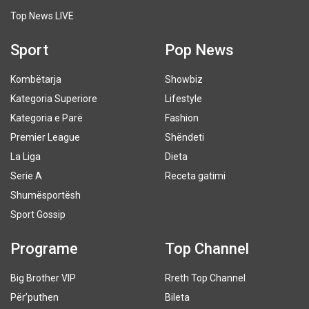
Top News LIVE
Sport
Pop News
Kombëtarja
Showbiz
Kategoria Superiore
Lifestyle
Kategoria e Parë
Fashion
Premier League
Shëndeti
La Liga
Dieta
Serie A
Receta gatimi
Shumësportësh
Sport Gossip
Programe
Top Channel
Big Brother VIP
Rreth Top Channel
Për’puthen
Bileta