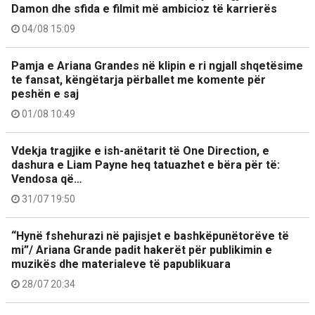
Damon dhe sfida e filmit më ambicioz të karrierës
04/08 15:09
Pamja e Ariana Grandes në klipin e ri ngjall shqetësime
te fansat, këngëtarja përballet me komente për
peshën e saj
01/08 10:49
Vdekja tragjike e ish-anëtarit të One Direction, e
dashura e Liam Payne heq tatuazhet e bëra për të:
Vendosa që…
31/07 19:50
“Hynë fshehurazi në pajisjet e bashkëpunëtorëve të
mi”/ Ariana Grande padit hakerët për publikimin e
muzikës dhe materialeve të papublikuara
28/07 20:34