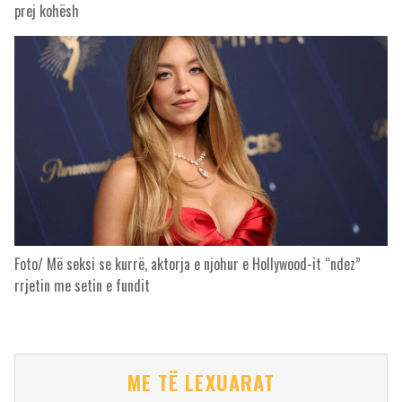
prej kohësh
Foto/ Më seksi se kurrë, aktorja e njohur e Hollywood-it “ndez”
rrjetin me setin e fundit
ME TË LEXUARAT