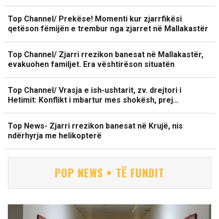
Top Channel/ Prekëse! Momenti kur zjarrfikësi
qetëson fëmijën e trembur nga zjarret në Mallakastër
Top Channel/ Zjarri rrezikon banesat në Mallakastër,
evakuohen familjet. Era vështirëson situatën
Top Channel/ Vrasja e ish-ushtarit, zv. drejtori i
Hetimit: Konflikt i mbartur mes shokësh, prej…
Top News- Zjarri rrezikon banesat në Krujë, nis
ndërhyrja me helikopterë
POP NEWS • TË FUNDIT