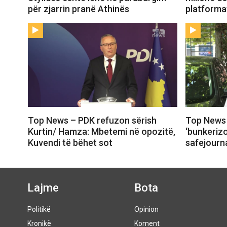
për zjarrin pranë Athinës
platforma
Top News – PDK refuzon sërish
Top News 
Kurtin/ Hamza: Mbetemi në opozitë,
‘bunkeriz
Kuvendi të bëhet sot
safejourna
Lajme
Bota
Politikë
Opinion
Kronikë
Koment