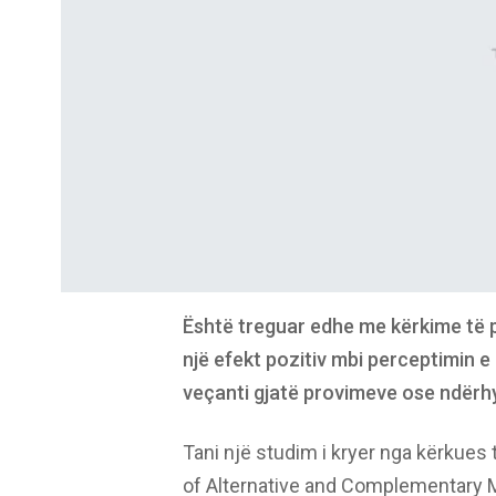
Është treguar edhe me kërkime të p
një efekt pozitiv mbi perceptimin 
veçanti gjatë provimeve ose ndërhyr
Tani një studim i kryer nga kërkues 
of Alternative and Complementary Me