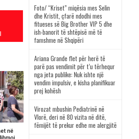
Foto/ “Kriset” miqësia mes Selin
dhe Kristit, çfarë ndodhi mes
fitueses së Big Brother VIP 5 dhe
ish-banorit të shtëpisë më të
l
famshme në Shqipëri
Ariana Grande flet për herë të
parë pas vendimit për t’u tërhequr
nga jeta publike: Nuk ishte një
vendim impulsiv, e kisha planifikuar
prej kohësh
Virozat mbushin Pediatrinë në
Vlorë, deri në 80 vizita në ditë,
fëmijët të prekur edhe me alergjitë
het në
Ndihmoi