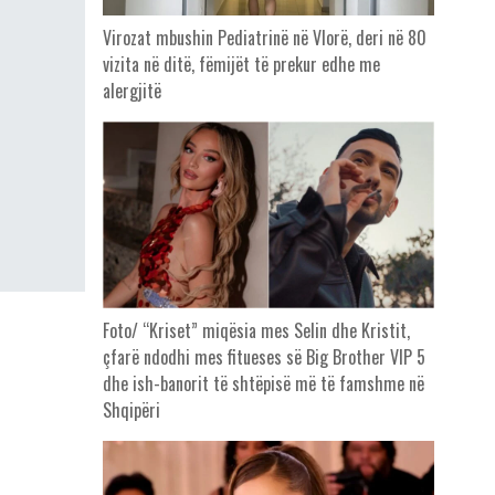
Virozat mbushin Pediatrinë në Vlorë, deri në 80
vizita në ditë, fëmijët të prekur edhe me
alergjitë
Foto/ “Kriset” miqësia mes Selin dhe Kristit,
çfarë ndodhi mes fitueses së Big Brother VIP 5
dhe ish-banorit të shtëpisë më të famshme në
Shqipëri