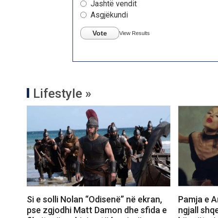
Jashtë vendit
Asgjëkundi
Vote
View Results
Lifestyle »
Si e solli Nolan “Odisenë” në ekran,
Pamja e Ar
pse zgjodhi Matt Damon dhe sfida e
ngjall shq