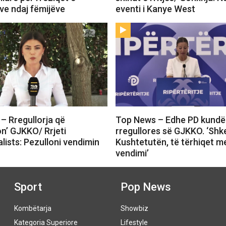
ve ndaj fëmijëve
eventi i Kanye West
– Rregullorja që
Top News – Edhe PD kundë
on’ GJKKO/ Rrjeti
rregullores së GJKKO. ‘Shk
lists: Pezulloni vendimin
Kushtetutën, të tërhiqet m
vendimi’
Sport
Pop News
Kombëtarja
Showbiz
Kategoria Superiore
Lifestyle