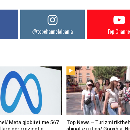
@topchannelalbania
Top Channe
el/ Meta gjobitet me 567
Top News – Turizmi rikthe
llarë për rreziqet e
shinat e rritjes/ Gonxhja: 