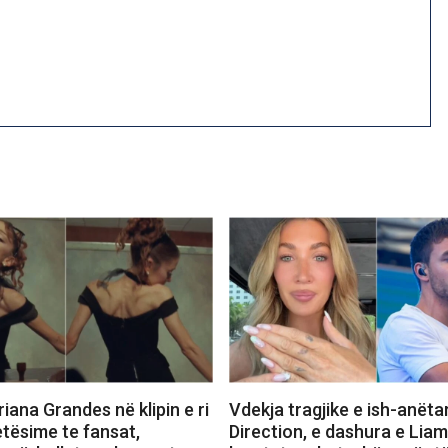
iana Grandes në klipin e ri
Vdekja tragjike e ish-anëta
etësime te fansat,
Direction, e dashura e Lia