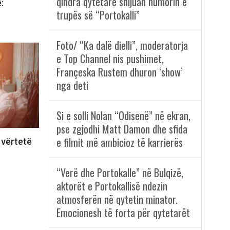
qindra qytetarë shijuan humorin e
:
trupës së “Portokalli”
Foto/ “Ka dalë dielli”, moderatorja
e Top Channel nis pushimet,
Françeska Rustem dhuron ‘show’
nga deti
Si e solli Nolan “Odisenë” në ekran,
pse zgjodhi Matt Damon dhe sfida
e filmit më ambicioz të karrierës
 vërtetë
“Verë dhe Portokalle” në Bulqizë,
aktorët e Portokallisë ndezin
atmosferën në qytetin minator.
Emocionesh të forta për qytetarët