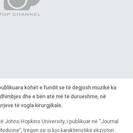
ublikuara kohët e fundit se të dëgjosh muzikë ka
e dhimbjes dhe e bën atë më të durueshme, në
jeve të vogla kirurgjikale.
të Johns Hopkins University, i publikuar në “Journal
dicine”, tregon se si kjo karakteristikë ekziston