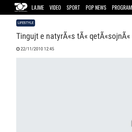
LAJME
VIDEO
SPORT
POP NEWS
PROGRAM
LIFESTYLE
Tingujt e natyrÃ«s tÃ« qetÃ«sojnÃ«
22/11/2010 12:45