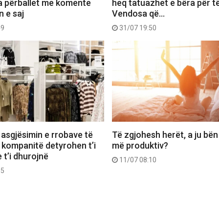
a përballet me komente
heq tatuazhet e bëra për të
n e saj
Vendosa që…
49
31/07 19:50
 asgjësimin e rrobave të
Të zgjohesh herët, a ju bën
 kompanitë detyrohen t’i
më produktiv?
 t’i dhurojnë
11/07 08:10
55