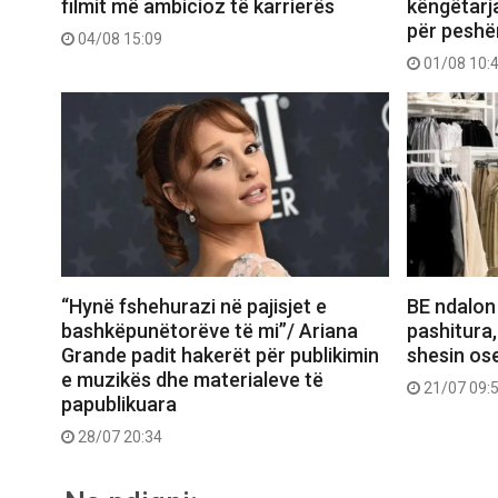
filmit më ambicioz të karrierës
këngëtarj
për peshë
04/08 15:09
01/08 10:
“Hynë fshehurazi në pajisjet e
BE ndalon
bashkëpunëtorëve të mi”/ Ariana
pashitura,
Grande padit hakerët për publikimin
shesin ose
e muzikës dhe materialeve të
21/07 09:
papublikuara
28/07 20:34