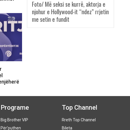
Foto/ Më seksi se kurrë, aktorja e
njohur e Hollywood-it “ndez” rrjetin
me setin e fundit
r
el
enjëherë
Programe
Top Channel
Big Brother VIP
Rreth Top Channel
Për’puthen
Bileta