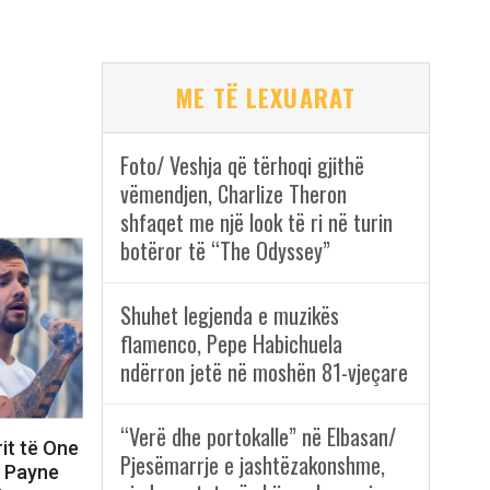
ME TË LEXUARAT
Foto/ Veshja që tërhoqi gjithë
vëmendjen, Charlize Theron
shfaqet me një look të ri në turin
botëror të “The Odyssey”
Shuhet legjenda e muzikës
flamenco, Pepe Habichuela
ndërron jetë në moshën 81-vjeçare
“Verë dhe portokalle” në Elbasan/
rit të One
Pjesëmarrje e jashtëzakonshme,
m Payne