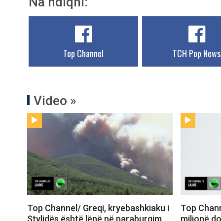
Na ndiqni:
Top Channel
TCH Pop News
Video »
Top Channel/ Greqi, kryebashkiaku i
Top Chann
Stylidës është lënë në paraburgim
milionë do