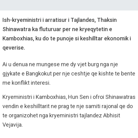
Ish-kryeministri i arratisur i Tajlandes, Thaksin
Shinawatra ka fluturuar per ne kryeqytetin e
Kamboxhias, ku do te punoje si keshilltar ekonomik i
qeverise.
Ai u denua ne mungese me dy vjet burg nga nje
gjykate e Bangkokut per nje ceshtje qe kishte te bente
me konflikt interesi.
Kryeministri i Kamboxhias, Hun Sen i ofroi Shinawatras
vendin e keshilltarit ne prag te nje samiti rajonal qe do
te organizohet nga kryeministri tajlandez Abhisit
Vejavija.