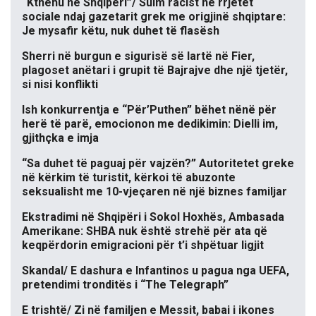
“Kthehu në Shqipëri”/ Sulm racist në rrjetet
sociale ndaj gazetarit grek me origjinë shqiptare:
Je mysafir këtu, nuk duhet të flasësh
Sherri në burgun e sigurisë së lartë në Fier,
plagoset anëtari i grupit të Bajrajve dhe një tjetër,
si nisi konflikti
Ish konkurrentja e “Për’Puthen” bëhet nënë për
herë të parë, emocionon me dedikimin: Dielli im,
gjithçka e imja
“Sa duhet të paguaj për vajzën?” Autoritetet greke
në kërkim të turistit, kërkoi të abuzonte
seksualisht me 10-vjeçaren në një biznes familjar
Ekstradimi në Shqipëri i Sokol Hoxhës, Ambasada
Amerikane: SHBA nuk është strehë për ata që
keqpërdorin emigracioni për t’i shpëtuar ligjit
Skandal/ E dashura e Infantinos u pagua nga UEFA,
pretendimi tronditës i “The Telegraph”
E trishtë/ Zi në familjen e Messit, babai i ikones