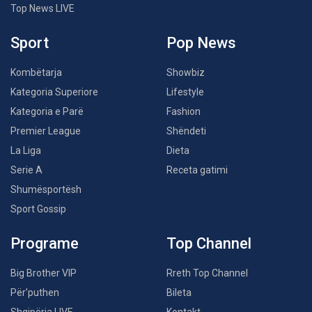
Top News LIVE
Sport
Pop News
Kombëtarja
Showbiz
Kategoria Superiore
Lifestyle
Kategoria e Parë
Fashion
Premier League
Shëndeti
La Liga
Dieta
Serie A
Receta gatimi
Shumësportësh
Sport Gossip
Programe
Top Channel
Big Brother VIP
Rreth Top Channel
Për’puthen
Bileta