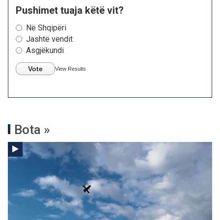
Pushimet tuaja këtë vit?
Në Shqipëri
Jashtë vendit
Asgjëkundi
Vote
View Results
Bota »