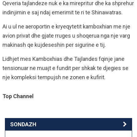
Qeveria tajlandeze nuk e ka mirepritur dhe ka shprehur
indinjimin e saj ndaj emerimit te ri te Shinawatras.
Ai u ul ne aeroportin e kryeqytetit kamboxhian me nje
avion privat dhe gjate rruges u shoqerua nga nje varg
makinash qe kujdeseshin per sigurine e tij.
Lidhjet mes Kamboxhias dhe Tajlandes fqinje jane
tensionuar ne muajt e fundit per shkak te djegies se
nje kompleksi tempujsh ne zonen e kufirit.
Top Channel
SONDAZH