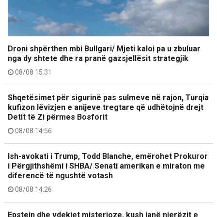
Droni shpërthen mbi Bullgari/ Mjeti kaloi pa u zbuluar
nga dy shtete dhe ra pranë gazsjellësit strategjik
08/08 15:31
Shqetësimet për sigurinë pas sulmeve në rajon, Turqia
kufizon lëvizjen e anijeve tregtare që udhëtojnë drejt
Detit të Zi përmes Bosforit
08/08 14:56
Ish-avokati i Trump, Todd Blanche, emërohet Prokuror
i Përgjithshëmi i SHBA/ Senati amerikan e miraton me
diferencë të ngushtë votash
08/08 14:26
Epstein dhe vdekjet misterioze, kush janë njerëzit e