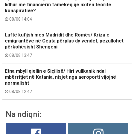
lidhur me financierin famëkeq që nxitën teoritë
konspirative?
08/08 14:04
Luftë kufijsh mes Madridit dhe Romës/ Kriza e
emigrantëve në Ceuta përplas dy vendet, pezullohet
përkohësisht Shengeni
08/08 13:47
Etna mbyll qiellin e Siçilisë/ Hiri vullkanik ndal
mbërritjet në Katania, nisjet nga aeroporti vijojnë
normalisht
08/08 12:47
Na ndiqni: