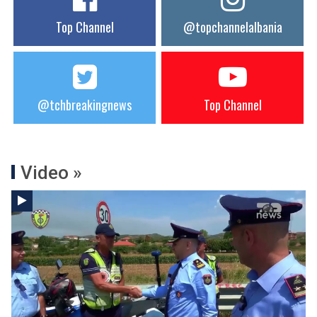
Top Channel
@topchannelalbania
@tchbreakingnews
Top Channel
Video »