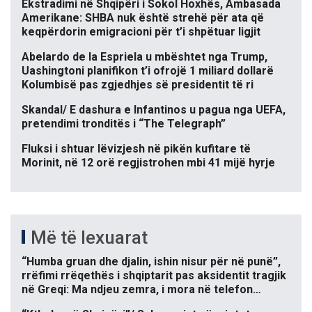
Ekstradimi në Shqipëri i Sokol Hoxhës, Ambasada
Amerikane: SHBA nuk është strehë për ata që
keqpërdorin emigracioni për t’i shpëtuar ligjit
Abelardo de la Espriela u mbështet nga Trump,
Uashingtoni planifikon t’i ofrojë 1 miliard dollarë
Kolumbisë pas zgjedhjes së presidentit të ri
Skandal/ E dashura e Infantinos u pagua nga UEFA,
pretendimi tronditës i “The Telegraph”
Fluksi i shtuar lëvizjesh në pikën kufitare të
Morinit, në 12 orë regjistrohen mbi 41 mijë hyrje
Më të lexuarat
“Humba gruan dhe djalin, ishin nisur për në punë”,
rrëfimi rrëqethës i shqiptarit pas aksidentit tragjik
në Greqi: Ma ndjeu zemra, i mora në telefon…