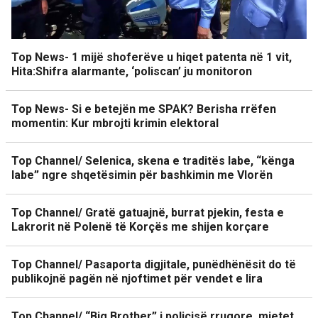
Top News- 1 mijë shoferëve u hiqet patenta në 1 vit,
Hita:Shifra alarmante, ‘poliscan’ ju monitoron
Top News- Si e betejën me SPAK? Berisha rrëfen
momentin: Kur mbrojti krimin elektoral
Top Channel/ Selenica, skena e traditës labe, “kënga
labe” ngre shqetësimin për bashkimin me Vlorën
Top Channel/ Gratë gatuajnë, burrat pjekin, festa e
Lakrorit në Polenë të Korçës me shijen korçare
Top Channel/ Pasaporta digjitale, punëdhënësit do të
publikojnë pagën në njoftimet për vendet e lira
Top Channel/ “Big Brother” i policisë rrugore, mjetet