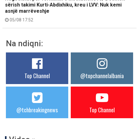
sërish takimi Kurti-Abdixhiku, kreu i LVV: Nuk kemi
asnjë marrëveshje
05/08 17:52
Na ndiqni:
Top Channel
@topchannelalbania
@tchbreakingnews
Top Channel