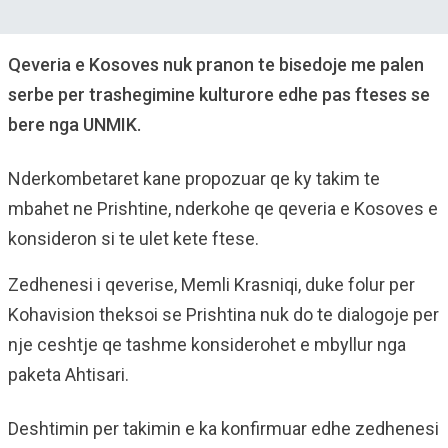
Qeveria e Kosoves nuk pranon te bisedoje me palen
serbe per trashegimine kulturore edhe pas fteses se
bere nga UNMIK.
Nderkombetaret kane propozuar qe ky takim te
mbahet ne Prishtine, nderkohe qe qeveria e Kosoves e
konsideron si te ulet kete ftese.
Zedhenesi i qeverise, Memli Krasniqi, duke folur per
Kohavision theksoi se Prishtina nuk do te dialogoje per
nje ceshtje qe tashme konsiderohet e mbyllur nga
paketa Ahtisari.
Deshtimin per takimin e ka konfirmuar edhe zedhenesi