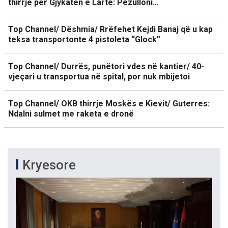
thirrje për Gjykatën e Lartë: Pezulloni…
Top Channel/ Dëshmia/ Rrëfehet Kejdi Banaj që u kap
teksa transportonte 4 pistoleta “Glock”
Top Channel/ Durrës, punëtori vdes në kantier/ 40-
vjeçari u transportua në spital, por nuk mbijetoi
Top Channel/ OKB thirrje Moskës e Kievit/ Guterres:
Ndalni sulmet me raketa e dronë
Kryesore