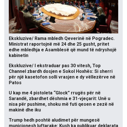
Ekskluzive/ Rama mbledh Qeverinë në Pogradec.
Ministrat raportojnë më 24 dhe 25 gusht, pritet
edhe mbledhja e Asamblesë që mund të ndryshojë
kabinetin
Ekskluzive/ I ekstraduar pas 30 vitesh, Top
Channel zbardh dosjen e Sokol Hoxhës: Si sherri
për një kasetofon solli vrasjen e dy vëllezërve në
Patos
U kap me 4 pistoleta “Glock” rrugës për në
Sarandë, zbardhet dëshmia e 31-vjeçarit: Unë u
nisa për pushime, shoku më futi qesen e zezë në
makinë dhe iku
Trump hedh poshtë aludimet për mungesë
municionesh luftarake: Kush ka publikuar deklarata