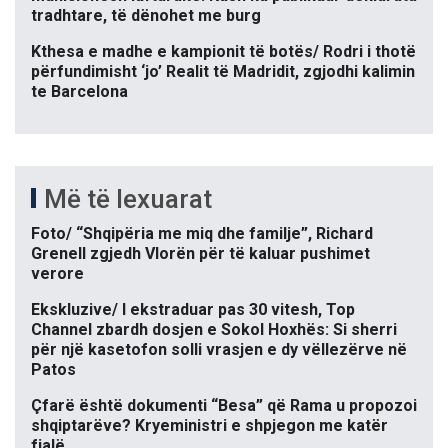
tradhtare, të dënohet me burg
Kthesa e madhe e kampionit të botës/ Rodri i thotë
përfundimisht ‘jo’ Realit të Madridit, zgjodhi kalimin
te Barcelona
Më të lexuarat
Foto/ “Shqipëria me miq dhe familje”, Richard
Grenell zgjedh Vlorën për të kaluar pushimet
verore
Ekskluzive/ I ekstraduar pas 30 vitesh, Top
Channel zbardh dosjen e Sokol Hoxhës: Si sherri
për një kasetofon solli vrasjen e dy vëllezërve në
Patos
Çfarë është dokumenti “Besa” që Rama u propozoi
shqiptarëve? Kryeministri e shpjegon me katër
fjalë