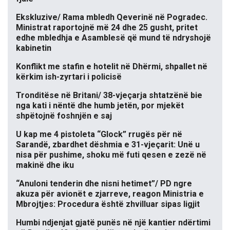
Ekskluzive/ Rama mbledh Qeverinë në Pogradec.
Ministrat raportojnë më 24 dhe 25 gusht, pritet
edhe mbledhja e Asamblesë që mund të ndryshojë
kabinetin
Konflikt me stafin e hotelit në Dhërmi, shpallet në
kërkim ish-zyrtari i policisë
Tronditëse në Britani/ 38-vjeçarja shtatzënë bie
nga kati i nëntë dhe humb jetën, por mjekët
shpëtojnë foshnjën e saj
U kap me 4 pistoleta “Glock” rrugës për në
Sarandë, zbardhet dëshmia e 31-vjeçarit: Unë u
nisa për pushime, shoku më futi qesen e zezë në
makinë dhe iku
“Anuloni tenderin dhe nisni hetimet”/ PD ngre
akuza për avionët e zjarreve, reagon Ministria e
Mbrojtjes: Procedura është zhvilluar sipas ligjit
Humbi ndjenjat gjatë punës në një kantier ndërtimi