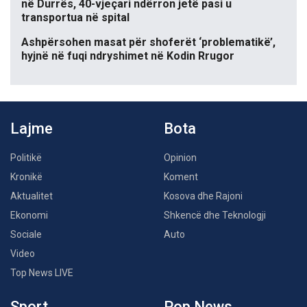
në Durrës, 40-vjeçari ndërron jetë pasi u
transportua në spital
Ashpërsohen masat për shoferët ‘problematikë’,
hyjnë në fuqi ndryshimet në Kodin Rrugor
Lajme
Bota
Politikë
Opinion
Kronikë
Koment
Aktualitet
Kosova dhe Rajoni
Ekonomi
Shkencë dhe Teknologji
Sociale
Auto
Video
Top News LIVE
Sport
Pop News