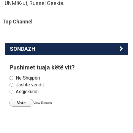
i UNMIK-ut, Russel Geekie.
Top Channel
SONDAZH
Pushimet tuaja këtë vit?
Në Shqipëri
Jashtë vendit
Asgjëkundi
Vote
View Results