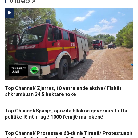
Video »
Top Channel/ Zjarret, 10 vatra ende aktive/ Flakët
shkrumbuan 34.5 hektarë tokë
Top Channel/Spanjë, opozita bllokon qeverinë/ Lufta
politike lë në rrugë 1000 fëmijë marokenë
Top Channel/ Protesta e 68-të në Tiranë/ Protestuesit