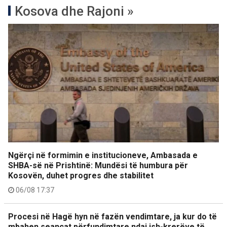
Kosova dhe Rajoni »
Ngërçi në formimin e institucioneve, Ambasada e
SHBA-së në Prishtinë: Mundësi të humbura për
Kosovën, duhet progres dhe stabilitet
06/08 17:37
Procesi në Hagë hyn në fazën vendimtare, ja kur do të
mbahen seancat përfundimtare ndaj ish-krerëve të