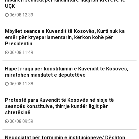
UÇK
06/08 12:39
Mbyllet seanca e Kuvendit të Kosovës, Kurti nuk ka
emër për kryeparlamentarin, kërkon kohë për
Presidentin
06/08 11:49
Hapet rruga për konstituimin e Kuvendit të Kosovës,
miratohen mandatet e deputetëve
06/08 11:38
Protestë para Kuvendit të Kosovës në nisje të
seancës konstituive, thirrje kundër ligjit për
shtetësinë
06/08 09:59
Negociatat për formimin e institucioneve/ Dështon