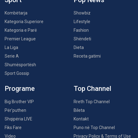
Kombëtarja
Showbiz
Kategoria Superiore
Lifestyle
Kategoria e Parë
Fashion
Premier League
Shëndeti
La Liga
Dieta
Serie A
Receta gatimi
Shumësportësh
Sport Gossip
Programe
Top Channel
Big Brother VIP
Rreth Top Channel
Për’puthen
Bileta
Shqipëria LIVE
Kontakt
Fiks Fare
Puno në Top Channel
Video
Privacy Policy & Terms of Use