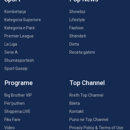
Kombëtarja
Showbiz
Kategoria Superiore
Lifestyle
Kategoria e Parë
Fashion
Premier League
Shëndeti
La Liga
Dieta
Serie A
Receta gatimi
Shumësportësh
Sport Gossip
Programe
Top Channel
Big Brother VIP
Rreth Top Channel
Për’puthen
Bileta
Shqipëria LIVE
Kontakt
Fiks Fare
Puno në Top Channel
Video
Privacy Policy & Terms of Use