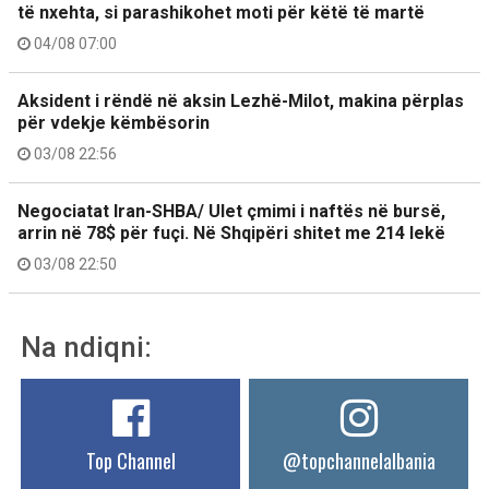
të nxehta, si parashikohet moti për këtë të martë
04/08 07:00
Aksident i rëndë në aksin Lezhë-Milot, makina përplas
për vdekje këmbësorin
03/08 22:56
Negociatat Iran-SHBA/ Ulet çmimi i naftës në bursë,
arrin në 78$ për fuçi. Në Shqipëri shitet me 214 lekë
03/08 22:50
Na ndiqni:
Top Channel
@topchannelalbania