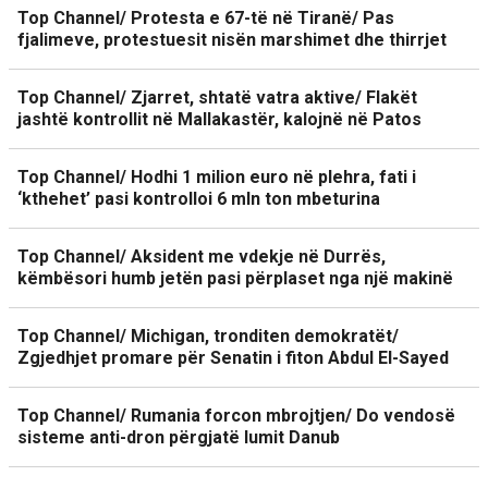
Top Channel/ Protesta e 67-të në Tiranë/ Pas
fjalimeve, protestuesit nisën marshimet dhe thirrjet
Top Channel/ Zjarret, shtatë vatra aktive/ Flakët
jashtë kontrollit në Mallakastër, kalojnë në Patos
Top Channel/ Hodhi 1 milion euro në plehra, fati i
‘kthehet’ pasi kontrolloi 6 mln ton mbeturina
Top Channel/ Aksident me vdekje në Durrës,
këmbësori humb jetën pasi përplaset nga një makinë
Top Channel/ Michigan, tronditen demokratët/
Zgjedhjet promare për Senatin i fiton Abdul El-Sayed
Top Channel/ Rumania forcon mbrojtjen/ Do vendosë
sisteme anti-dron përgjatë lumit Danub