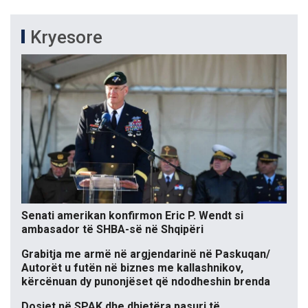
Kryesore
Senati amerikan konfirmon Eric P. Wendt si
ambasador të SHBA-së në Shqipëri
Grabitja me armë në argjendarinë në Paskuqan/
Autorët u futën në biznes me kallashnikov,
kërcënuan dy punonjëset që ndodheshin brenda
Dosjet në SPAK dhe dhjetëra pasuri të