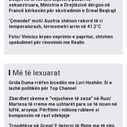
sekuestruara, Ministria e Drejtësisë dërgon në
Francë kërkesën për ekstradimin e Ermal Beqirajt
‘Çmendet’ moti/ Austria shënon rekord të ri
temperaturash, termometri arrin në 41.2°C
Foto/ Vinicius kryen veprimin e papritur, shtohen
spekulimet për rinovimin me Realin
Më të lexuarat
Grida Duma rrëfen bisedën me Lori Hoxhën: Si e
lashë politikën për Top Channel
Zbardhet skema e “vejushave të zeza” në Rusi/
Martesa të rreme me ushtarët para se të nisen në
luftë, arsyeja: Përfitimi i miliona rublave si
kompensim në rast vdekjeje
Tronditëse në Greqi/ E detyroi të flinte me të nën