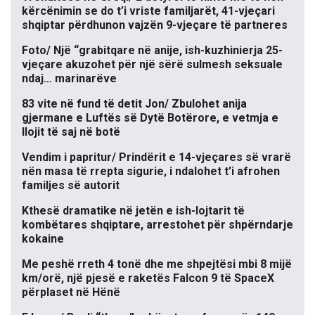
kërcënimin se do t’i vriste familjarët, 41-vjeçari
shqiptar përdhunon vajzën 9-vjeçare të partneres
Foto/ Një “grabitqare në anije, ish-kuzhinierja 25-
vjeçare akuzohet për një sërë sulmesh seksuale
ndaj… marinarëve
83 vite në fund të detit Jon/ Zbulohet anija
gjermane e Luftës së Dytë Botërore, e vetmja e
llojit të saj në botë
Vendim i papritur/ Prindërit e 14-vjeçares së vrarë
nën masa të rrepta sigurie, i ndalohet t’i afrohen
familjes së autorit
Kthesë dramatike në jetën e ish-lojtarit të
kombëtares shqiptare, arrestohet për shpërndarje
kokaine
Me peshë rreth 4 tonë dhe me shpejtësi mbi 8 mijë
km/orë, një pjesë e raketës Falcon 9 të SpaceX
përplaset në Hënë