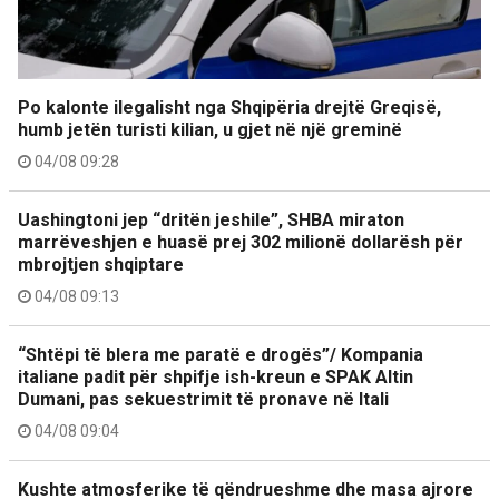
Po kalonte ilegalisht nga Shqipëria drejtë Greqisë,
humb jetën turisti kilian, u gjet në një greminë
04/08 09:28
Uashingtoni jep “dritën jeshile”, SHBA miraton
marrëveshjen e huasë prej 302 milionë dollarësh për
mbrojtjen shqiptare
04/08 09:13
“Shtëpi të blera me paratë e drogës”/ Kompania
italiane padit për shpifje ish-kreun e SPAK Altin
Dumani, pas sekuestrimit të pronave në Itali
04/08 09:04
Kushte atmosferike të qëndrueshme dhe masa ajrore