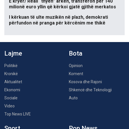
E kryer/ Reali “thyen” arkën, transferon për 140
milionë euro yllin që kërkoi gjatë gjithë merkatos
I kërkuan të ulte muzikën në plazh, demokrati
përfundon në pranga për kërcënim me thikë
Lajme
Bota
Politikë
Opinion
Kronikë
Koment
Aktualitet
Kosova dhe Rajoni
Ekonomi
Shkencë dhe Teknologji
Sociale
Auto
Video
Top News LIVE
Sport
Pop News