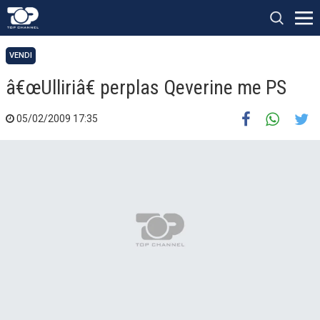
VENDI
â€œUlliriâ€ perplas Qeverine me PS
05/02/2009 17:35