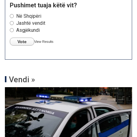
Pushimet tuaja këtë vit?
Në Shqipëri
Jashtë vendit
Asgjëkundi
Vote
View Results
Vendi »