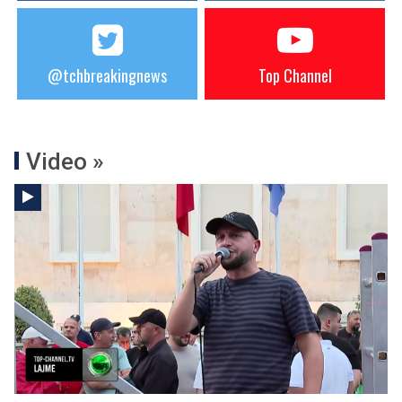
@tchbreakingnews
Top Channel
Video »