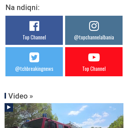
Na ndiqni:
Top Channel
@topchannelalbania
@tchbreakingnews
Top Channel
Video »