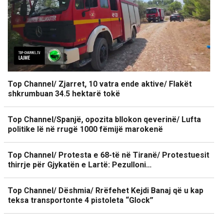
Top Channel/ Zjarret, 10 vatra ende aktive/ Flakët
shkrumbuan 34.5 hektarë tokë
Top Channel/Spanjë, opozita bllokon qeverinë/ Lufta
politike lë në rrugë 1000 fëmijë marokenë
Top Channel/ Protesta e 68-të në Tiranë/ Protestuesit
thirrje për Gjykatën e Lartë: Pezulloni…
Top Channel/ Dëshmia/ Rrëfehet Kejdi Banaj që u kap
teksa transportonte 4 pistoleta “Glock”