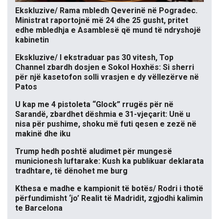
Ekskluzive/ Rama mbledh Qeverinë në Pogradec.
Ministrat raportojnë më 24 dhe 25 gusht, pritet
edhe mbledhja e Asamblesë që mund të ndryshojë
kabinetin
Ekskluzive/ I ekstraduar pas 30 vitesh, Top
Channel zbardh dosjen e Sokol Hoxhës: Si sherri
për një kasetofon solli vrasjen e dy vëllezërve në
Patos
U kap me 4 pistoleta “Glock” rrugës për në
Sarandë, zbardhet dëshmia e 31-vjeçarit: Unë u
nisa për pushime, shoku më futi qesen e zezë në
makinë dhe iku
Trump hedh poshtë aludimet për mungesë
municionesh luftarake: Kush ka publikuar deklarata
tradhtare, të dënohet me burg
Kthesa e madhe e kampionit të botës/ Rodri i thotë
përfundimisht ‘jo’ Realit të Madridit, zgjodhi kalimin
te Barcelona