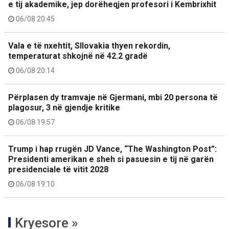
e tij akademike, jep dorëheqjen profesori i Kembrixhit
06/08 20:45
Vala e të nxehtit, Sllovakia thyen rekordin,
temperaturat shkojnë në 42.2 gradë
06/08 20:14
Përplasen dy tramvaje në Gjermani, mbi 20 persona të
plagosur, 3 në gjendje kritike
06/08 19:57
Trump i hap rrugën JD Vance, “The Washington Post”:
Presidenti amerikan e sheh si pasuesin e tij në garën
presidenciale të vitit 2028
06/08 19:10
Kryesore »