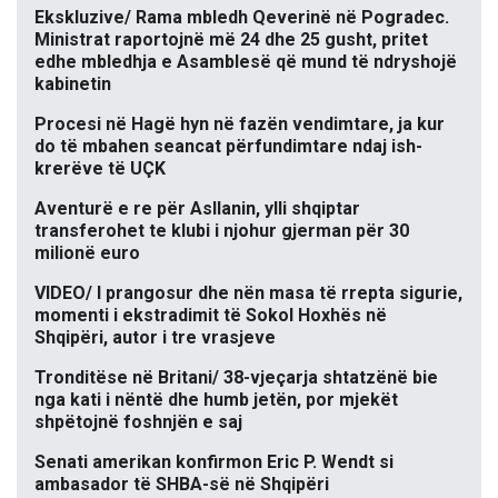
Ekskluzive/ Rama mbledh Qeverinë në Pogradec.
Ministrat raportojnë më 24 dhe 25 gusht, pritet
edhe mbledhja e Asamblesë që mund të ndryshojë
kabinetin
Procesi në Hagë hyn në fazën vendimtare, ja kur
do të mbahen seancat përfundimtare ndaj ish-
krerëve të UÇK
Aventurë e re për Asllanin, ylli shqiptar
transferohet te klubi i njohur gjerman për 30
milionë euro
VIDEO/ I prangosur dhe nën masa të rrepta sigurie,
momenti i ekstradimit të Sokol Hoxhës në
Shqipëri, autor i tre vrasjeve
Tronditëse në Britani/ 38-vjeçarja shtatzënë bie
nga kati i nëntë dhe humb jetën, por mjekët
shpëtojnë foshnjën e saj
Senati amerikan konfirmon Eric P. Wendt si
ambasador të SHBA-së në Shqipëri