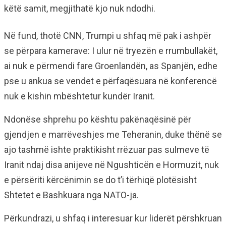
këtë samit, megjithatë kjo nuk ndodhi.
Në fund, thotë CNN, Trumpi u shfaq më pak i ashpër
se përpara kamerave: I ulur në tryezën e rrumbullakët,
ai nuk e përmendi fare Groenlandën, as Spanjën, edhe
pse u ankua se vendet e përfaqësuara në konferencë
nuk e kishin mbështetur kundër Iranit.
Ndonëse shprehu po kështu pakënaqësinë për
gjendjen e marrëveshjes me Teheranin, duke thënë se
ajo tashmë ishte praktikisht rrëzuar pas sulmeve të
Iranit ndaj disa anijeve në Ngushticën e Hormuzit, nuk
e përsëriti kërcënimin se do t’i tërhiqë plotësisht
Shtetet e Bashkuara nga NATO-ja.
Përkundrazi, u shfaq i interesuar kur liderët përshkruan