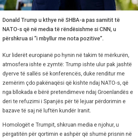
Donald Trump u kthye në SHBA-a pas samitit të
NATO-s që në media të rëndësishme si CNN, u
përshkrua si “i mbyllur me nota pozitive”.
Kur liderët europianë po hynin në takim të mërkurën,
atmosfera ishte e zymtë: Trump ishte ulur pak jashtë
dyerve të sallës së konferencës, duke renditur me
zemërim çdo pakënaqësi që kishte ndaj NATO-s, që
nga bllokada e bërë pretendimeve ndaj Groenlandës e
deri te refuzimi i Spanjës për të lejuar përdorimin e
bazave të saj në luftën kundër Iranit.
Homologët e Trumpit, shkruan media e njohur, u
përgatitën për qortimin e ashpër që shumë prisnin në