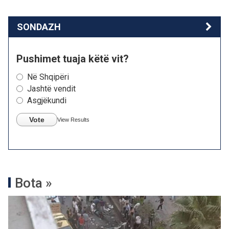
SONDAZH
Pushimet tuaja këtë vit?
Në Shqipëri
Jashtë vendit
Asgjëkundi
Vote
View Results
Bota »