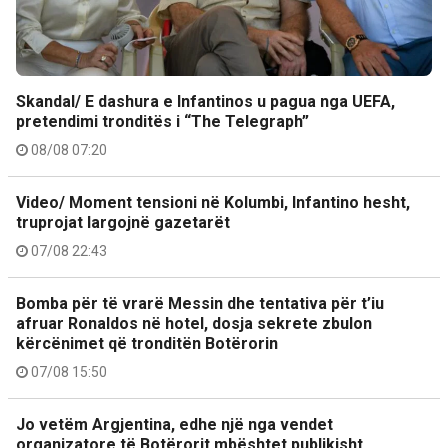
Skandal/ E dashura e Infantinos u pagua nga UEFA,
pretendimi tronditës i “The Telegraph”
08/08 07:20
Video/ Moment tensioni në Kolumbi, Infantino hesht,
truprojat largojnë gazetarët
07/08 22:43
Bomba për të vrarë Messin dhe tentativa për t’iu
afruar Ronaldos në hotel, dosja sekrete zbulon
kërcënimet që tronditën Botërorin
07/08 15:50
Jo vetëm Argjentina, edhe një nga vendet
organizatore të Botërorit mbështet publikisht