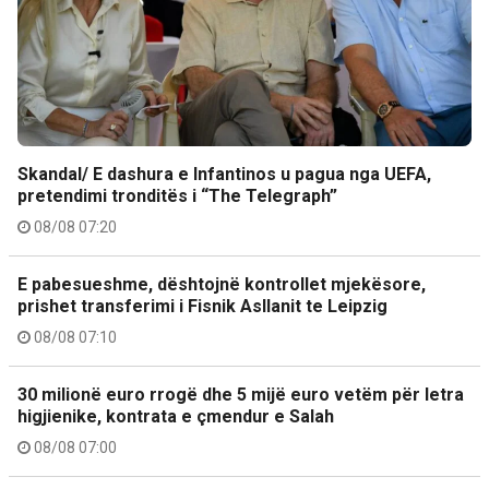
Skandal/ E dashura e Infantinos u pagua nga UEFA,
pretendimi tronditës i “The Telegraph”
08/08 07:20
E pabesueshme, dështojnë kontrollet mjekësore,
prishet transferimi i Fisnik Asllanit te Leipzig
08/08 07:10
30 milionë euro rrogë dhe 5 mijë euro vetëm për letra
higjienike, kontrata e çmendur e Salah
08/08 07:00