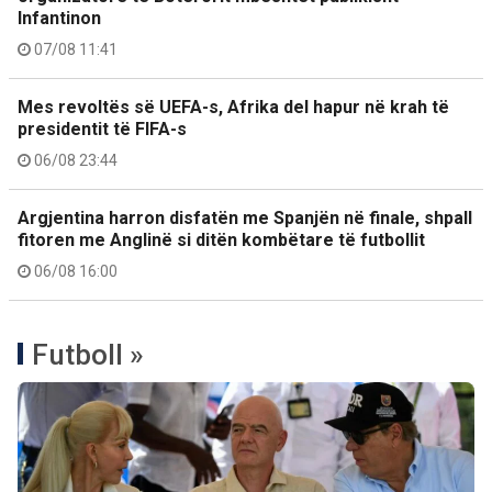
Infantinon
07/08 11:41
Mes revoltës së UEFA-s, Afrika del hapur në krah të
presidentit të FIFA-s
06/08 23:44
Argjentina harron disfatën me Spanjën në finale, shpall
fitoren me Anglinë si ditën kombëtare të futbollit
06/08 16:00
Futboll »