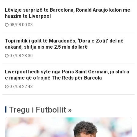
Lëvizje surprizë te Barcelona, Ronald Araujo kalon me
huazim te Liverpool
08/08 00:03
Topi mitik i golit të Maradonës, ‘Dora e Zotit’ del në
ankand, shitja nis me 2.5 mln dollarë
07/08 23:30
Liverpool hedh sytë nga Paris Saint Germain, ja shifra
e majme që ofrojnë The Reds për Barcola
07/08 22:43
Tregu i Futbollit »