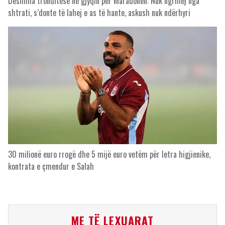
Dëshmia tronditëse në gjyqin për Maradonën: Nuk ngrihej nga
shtrati, s’donte të lahej e as të hante, askush nuk ndërhyri
30 milionë euro rrogë dhe 5 mijë euro vetëm për letra higjienike,
kontrata e çmendur e Salah
ME TË LEXUARAT