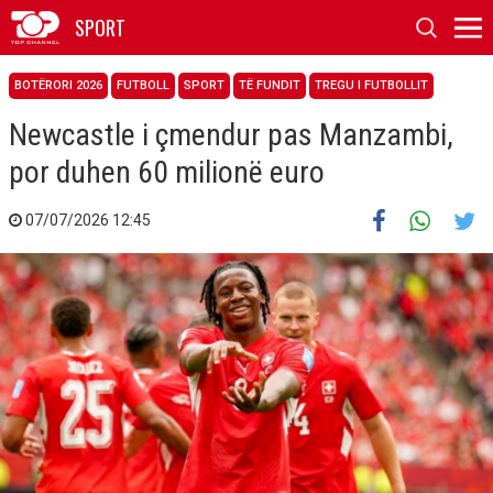
SPORT
BOTËRORI 2026
FUTBOLL
SPORT
TË FUNDIT
TREGU I FUTBOLLIT
Newcastle i çmendur pas Manzambi,
por duhen 60 milionë euro
07/07/2026 12:45