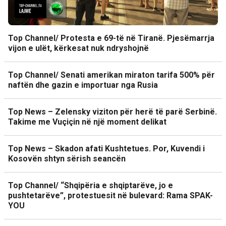
Top Channel/ Protesta e 69-të në Tiranë. Pjesëmarrja
vijon e ulët, kërkesat nuk ndryshojnë
Top Channel/ Senati amerikan miraton tarifa 500% për
naftën dhe gazin e importuar nga Rusia
Top News – Zelensky viziton për herë të parë Serbinë.
Takime me Vuçiçin në një moment delikat
Top News – Skadon afati Kushtetues. Por, Kuvendi i
Kosovën shtyn sërish seancën
Top Channel/ “Shqipëria e shqiptarëve, jo e
pushtetarëve”, protestuesit në bulevard: Rama SPAK-
YOU