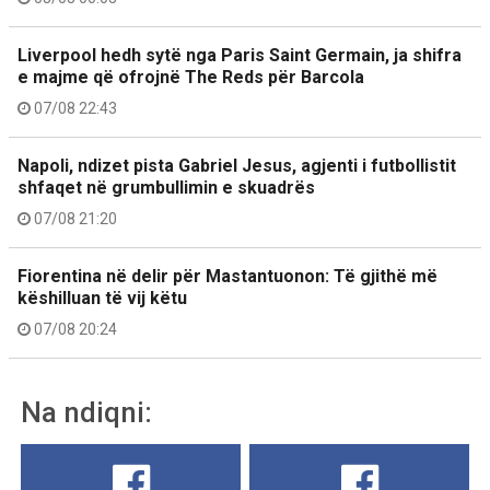
Liverpool hedh sytë nga Paris Saint Germain, ja shifra
e majme që ofrojnë The Reds për Barcola
07/08 22:43
Napoli, ndizet pista Gabriel Jesus, agjenti i futbollistit
shfaqet në grumbullimin e skuadrës
07/08 21:20
Fiorentina në delir për Mastantuonon: Të gjithë më
këshilluan të vij këtu
07/08 20:24
Na ndiqni: