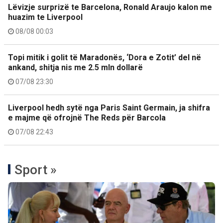
Lëvizje surprizë te Barcelona, Ronald Araujo kalon me
huazim te Liverpool
08/08 00:03
Topi mitik i golit të Maradonës, ‘Dora e Zotit’ del në
ankand, shitja nis me 2.5 mln dollarë
07/08 23:30
Liverpool hedh sytë nga Paris Saint Germain, ja shifra
e majme që ofrojnë The Reds për Barcola
07/08 22:43
Sport »