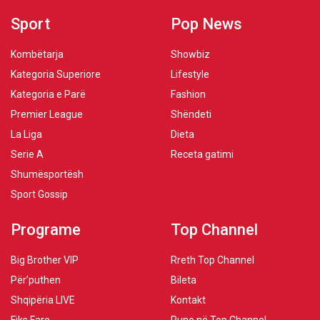
Sport
Pop News
Kombëtarja
Showbiz
Kategoria Superiore
Lifestyle
Kategoria e Parë
Fashion
Premier League
Shëndeti
La Liga
Dieta
Serie A
Receta gatimi
Shumësportësh
Sport Gossip
Programe
Top Channel
Big Brother VIP
Rreth Top Channel
Për’puthen
Bileta
Shqipëria LIVE
Kontakt