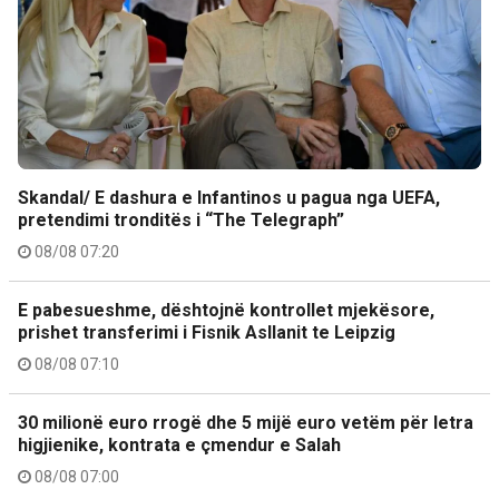
Skandal/ E dashura e Infantinos u pagua nga UEFA,
pretendimi tronditës i “The Telegraph”
08/08 07:20
E pabesueshme, dështojnë kontrollet mjekësore,
prishet transferimi i Fisnik Asllanit te Leipzig
08/08 07:10
30 milionë euro rrogë dhe 5 mijë euro vetëm për letra
higjienike, kontrata e çmendur e Salah
08/08 07:00