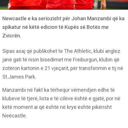
Newcastle e ka seriozisht për Johan Manzambi që ka
spikatur në këtë edicion të Kupës së Botës me
Zvicrën.
Sipas asaj që publikohet te The Athletic, klubi anglez
janë gati të nisin bisedimet me Freiburgun, klubin që
zotëron kartonin e 21 vjeçarit, për transferimin e tij në
St.James Park.
Manzambi në fakt ka tërhequr vëmendjen edhe të
klubeve të tjerë, lista e të cilëve është e gjatë, por në
këtë moment ai që është në krye është pikërisht
Neëcastle.