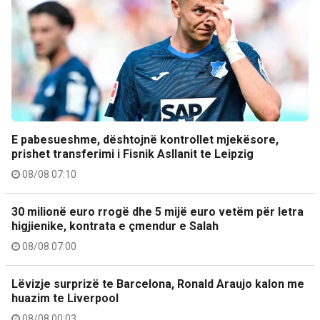
E pabesueshme, dështojnë kontrollet mjekësore,
prishet transferimi i Fisnik Asllanit te Leipzig
08/08 07:10
30 milionë euro rrogë dhe 5 mijë euro vetëm për letra
higjienike, kontrata e çmendur e Salah
08/08 07:00
Lëvizje surprizë te Barcelona, Ronald Araujo kalon me
huazim te Liverpool
08/08 00:03