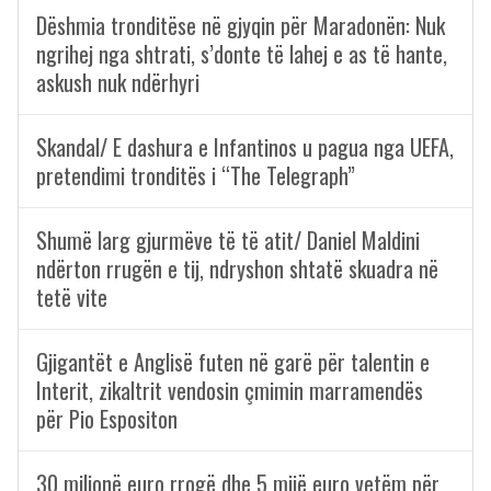
Dëshmia tronditëse në gjyqin për Maradonën: Nuk
ngrihej nga shtrati, s’donte të lahej e as të hante,
askush nuk ndërhyri
Skandal/ E dashura e Infantinos u pagua nga UEFA,
pretendimi tronditës i “The Telegraph”
Shumë larg gjurmëve të të atit/ Daniel Maldini
ndërton rrugën e tij, ndryshon shtatë skuadra në
tetë vite
Gjigantët e Anglisë futen në garë për talentin e
Interit, zikaltrit vendosin çmimin marramendës
për Pio Espositon
30 milionë euro rrogë dhe 5 mijë euro vetëm për