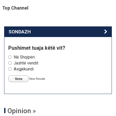
Top Channel
SONDAZH
Pushimet tuaja këtë vit?
Në Shqipëri
Jashtë vendit
Asgjëkundi
Vote
View Results
Opinion »