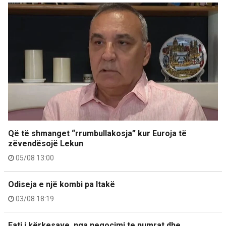
Që të shmanget “rrumbullakosja” kur Euroja të
zëvendësojë Lekun
05/08 13:00
Odiseja e një kombi pa Itakë
03/08 18:19
Fati i kërkesave, nga negocimi te numrat dhe