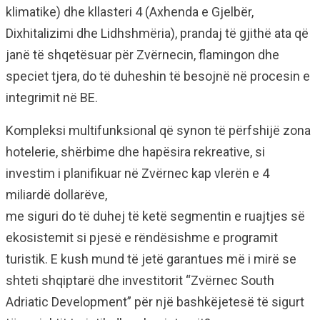
klimatike) dhe kllasteri 4 (Axhenda e Gjelbër,
Dixhitalizimi dhe Lidhshmëria), prandaj të gjithë ata që
janë të shqetësuar për Zvërnecin, flamingon dhe
speciet tjera, do të duheshin të besojnë në procesin e
integrimit në BE.
Kompleksi multifunksional që synon të përfshijë zona
hotelerie, shërbime dhe hapësira rekreative, si
investim i planifikuar në Zvërnec kap vlerën e 4
miliardë dollarëve,
me siguri do të duhej të ketë segmentin e ruajtjes së
ekosistemit si pjesë e rëndësishme e programit
turistik. E kush mund të jetë garantues më i mirë se
shteti shqiptarë dhe investitorit “Zvërnec South
Adriatic Development” për një bashkëjetesë të sigurt