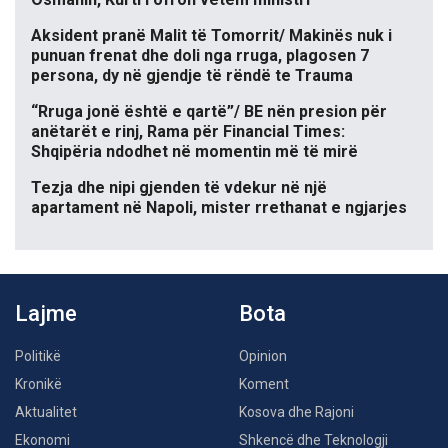
Aksident pranë Malit të Tomorrit/ Makinës nuk i
punuan frenat dhe doli nga rruga, plagosen 7
persona, dy në gjendje të rëndë te Trauma
“Rruga jonë është e qartë”/ BE nën presion për
anëtarët e rinj, Rama për Financial Times:
Shqipëria ndodhet në momentin më të mirë
Tezja dhe nipi gjenden të vdekur në një
apartament në Napoli, mister rrethanat e ngjarjes
Lajme
Bota
Politikë
Opinion
Kronikë
Koment
Aktualitet
Kosova dhe Rajoni
Ekonomi
Shkencë dhe Teknologji