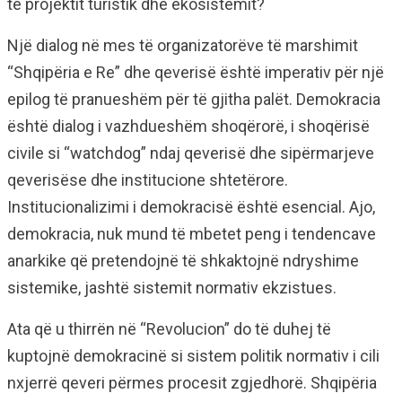
të projektit turistik dhe ekosistemit?
Një dialog në mes të organizatorëve të marshimit
“Shqipëria e Re” dhe qeverisë është imperativ për një
epilog të pranueshëm për të gjitha palët. Demokracia
është dialog i vazhdueshëm shoqërorë, i shoqërisë
civile si “watchdog” ndaj qeverisë dhe sipërmarjeve
qeverisëse dhe institucione shtetërore.
Institucionalizimi i demokracisë është esencial. Ajo,
demokracia, nuk mund të mbetet peng i tendencave
anarkike që pretendojnë të shkaktojnë ndryshime
sistemike, jashtë sistemit normativ ekzistues.
Ata që u thirrën në “Revolucion” do të duhej të
kuptojnë demokracinë si sistem politik normativ i cili
nxjerrë qeveri përmes procesit zgjedhorë. Shqipëria