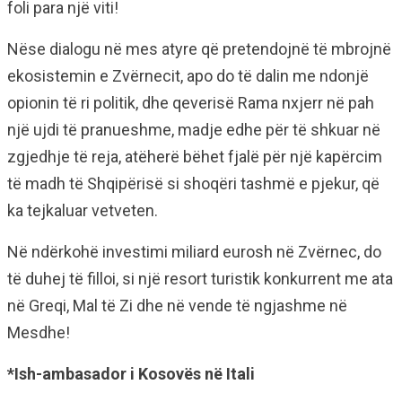
foli para një viti!
Nëse dialogu në mes atyre që pretendojnë të mbrojnë
ekosistemin e Zvërnecit, apo do të dalin me ndonjë
opionin të ri politik, dhe qeverisë Rama nxjerr në pah
një ujdi të pranueshme, madje edhe për të shkuar në
zgjedhje të reja, atëherë bëhet fjalë për një kapërcim
të madh të Shqipërisë si shoqëri tashmë e pjekur, që
ka tejkaluar vetveten.
Në ndërkohë investimi miliard eurosh në Zvërnec, do
të duhej të filloi, si një resort turistik konkurrent me ata
në Greqi, Mal të Zi dhe në vende të ngjashme në
Mesdhe!
*Ish-ambasador i Kosovës në Itali