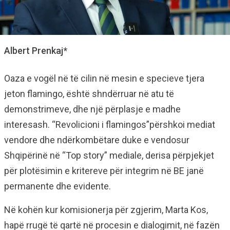
Albert Prenkaj*
Oaza e vogël në të cilin në mesin e specieve tjera
jeton flamingo, është shndërruar në atu të
demonstrimeve, dhe një përplasje e madhe
interesash. “Revolicioni i flamingos”përshkoi mediat
vendore dhe ndërkombëtare duke e vendosur
Shqipërinë në “Top story” mediale, derisa përpjekjet
për plotësimin e kritereve për integrim në BE janë
permanente dhe evidente.
Në kohën kur komisionerja për zgjerim, Marta Kos,
hapë rrugë të qartë në procesin e dialogimit, në fazën