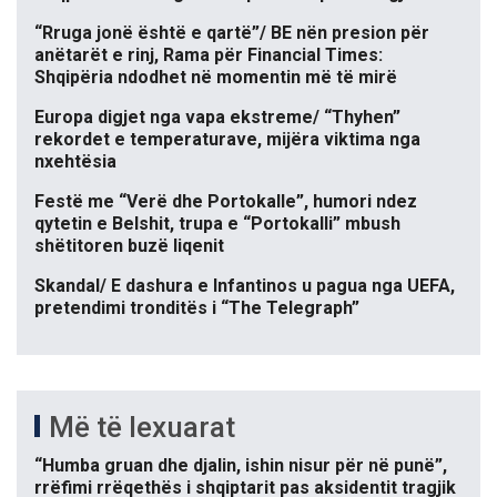
“Rruga jonë është e qartë”/ BE nën presion për
anëtarët e rinj, Rama për Financial Times:
Shqipëria ndodhet në momentin më të mirë
Europa digjet nga vapa ekstreme/ “Thyhen”
rekordet e temperaturave, mijëra viktima nga
nxehtësia
Festë me “Verë dhe Portokalle”, humori ndez
qytetin e Belshit, trupa e “Portokalli” mbush
shëtitoren buzë liqenit
Skandal/ E dashura e Infantinos u pagua nga UEFA,
pretendimi tronditës i “The Telegraph”
Më të lexuarat
“Humba gruan dhe djalin, ishin nisur për në punë”,
rrëfimi rrëqethës i shqiptarit pas aksidentit tragjik