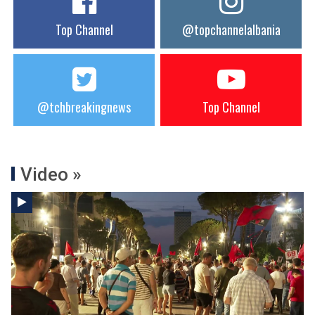
Top Channel
@topchannelalbania
@tchbreakingnews
Top Channel
Video »