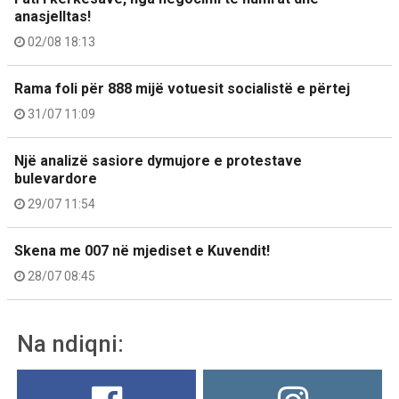
anasjelltas!
02/08 18:13
Rama foli për 888 mijë votuesit socialistë e përtej
31/07 11:09
Një analizë sasiore dymujore e protestave
bulevardore
29/07 11:54
Skena me 007 në mjediset e Kuvendit!
28/07 08:45
Na ndiqni: