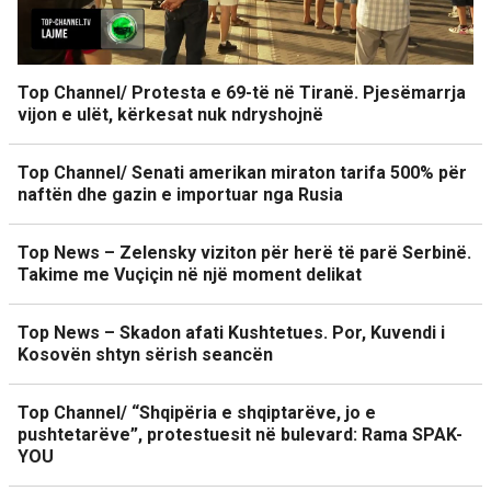
Top Channel/ Protesta e 69-të në Tiranë. Pjesëmarrja
vijon e ulët, kërkesat nuk ndryshojnë
Top Channel/ Senati amerikan miraton tarifa 500% për
naftën dhe gazin e importuar nga Rusia
Top News – Zelensky viziton për herë të parë Serbinë.
Takime me Vuçiçin në një moment delikat
Top News – Skadon afati Kushtetues. Por, Kuvendi i
Kosovën shtyn sërish seancën
Top Channel/ “Shqipëria e shqiptarëve, jo e
pushtetarëve”, protestuesit në bulevard: Rama SPAK-
YOU