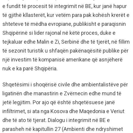
e fundit të procesit të integrimit në BE, kur janë hapur
të gjithë kllasterët, kur vetëm para pak kohësh krerët e
shteteve të mëdha evropiane, publikisht e paraqisnin
Shqipërinë si lider rajonal në këtë proces, duke e
tejkaluar edhe Malin e Zi, Serbinë dhe të tjerët, në fillim
të sezonit turistik u shfaqën pakënaqësitë publike për
një investim të kompanisë amerikane që asnjëherë
nuk e ka parë Shqipëria.
Shqetësimi i shoqërisë civile dhe ambientalistëve për
ligatinën dhe manastirin e Zvërnecin edhe mund të
jetë legjitim. Por ajo që është shqetësuese janë
infiltrimet, si ata nga Kosova dhe Maqedonia e Veriut
dhe të ato të tjerat. Dialogu i integrimit në BE e
parasheh në kapitullin 27 (Ambienti dhe ndryshimet