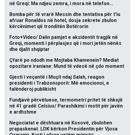
në Greqi: Ma ndjeu zemra, i mora në telefon…
Bomba për të vrarë Messin dhe tentativa për t’iu
afruar Ronaldos në hotel, dosja sekrete zbulon
kërcënimet që tronditën Botërorin
Foto+Video/ Dalin pamjet e aksidentit tragjik në
Greqi, momenti i përplasjes që i mori jetën nënës
dhe djalit shqiptar
Çfarë po ndodh me Mojtaba Khamenein? Mediat
opozitare iraniane: Mund të vdesë në çdo moment
Gjesti i veçantë i Muçit ndaj Salah, reagon
presidenti i Trabzonsporit: Më emocionoi, e
falënderoj publikisht
Fundjavë përvëluese, termometri pritet të shkojë
në 41 gradë Celsius/ Parashikimi i motit për javën
e ardhshme
Negociatat e dështuara në Kosovë, zbulohen
prapaskenat. LDK kërkon Presidentin për Vjosa
Osmanin, Kurti i ofron vetëm ministri