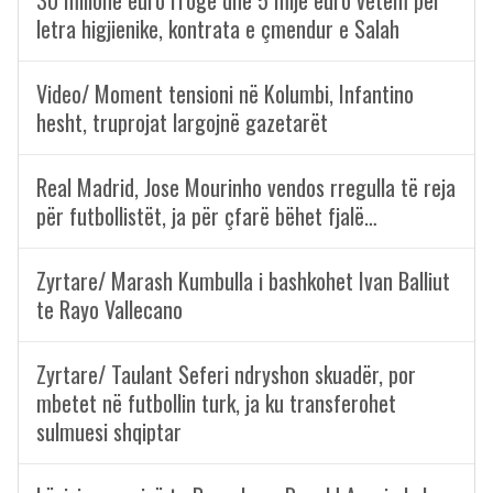
30 milionë euro rrogë dhe 5 mijë euro vetëm për
letra higjienike, kontrata e çmendur e Salah
Video/ Moment tensioni në Kolumbi, Infantino
hesht, truprojat largojnë gazetarët
Real Madrid, Jose Mourinho vendos rregulla të reja
për futbollistët, ja për çfarë bëhet fjalë…
Zyrtare/ Marash Kumbulla i bashkohet Ivan Balliut
te Rayo Vallecano
Zyrtare/ Taulant Seferi ndryshon skuadër, por
mbetet në futbollin turk, ja ku transferohet
sulmuesi shqiptar