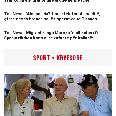
Trafikonin emigrantë dhe drogë në Mesdhe
Top News- ‘Alo, policia’! 1 mijë telefonata në ditë,
çfarë ndodh brenda sallës operative të Tiranës
Top News- Migrantët nga Maroku ‘mollë sherri’/
Spanja rikthen kontrollet kufitare për italianët
SPORT • KRYESORE