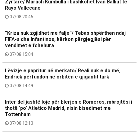
Zyrtare/ Marash Kumbulla i bashkohet Ivan Balliut te
Rayo Vallecano
07/08 20:46
“Kriza nuk zgjidhet me falje”/ Tebas shpërthen ndaj
FIFA-s dhe Infantinos, kërkon përgjegjësi për
vendimet e fshehura
07/08 15:04
Lëvizje e papritur në merkato/ Reali nuk e do më,
Endrick përfundon në orbitën e gjigantit turk
07/08 14:49
Inter del jashtë loje për blerjen e Romeros, mbrojtësi i
thotë ‘po’ Atletico Madrid, nisin bisedimet me
Tottenham
07/08 12:13