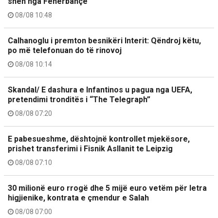
sheh nga Fenerbahçe
08/08 10:48
Calhanoglu i premton besnikëri Interit: Qëndroj këtu,
po më telefonuan do të rinovoj
08/08 10:14
Skandal/ E dashura e Infantinos u pagua nga UEFA,
pretendimi tronditës i “The Telegraph”
08/08 07:20
E pabesueshme, dështojnë kontrollet mjekësore,
prishet transferimi i Fisnik Asllanit te Leipzig
08/08 07:10
30 milionë euro rrogë dhe 5 mijë euro vetëm për letra
higjienike, kontrata e çmendur e Salah
08/08 07:00