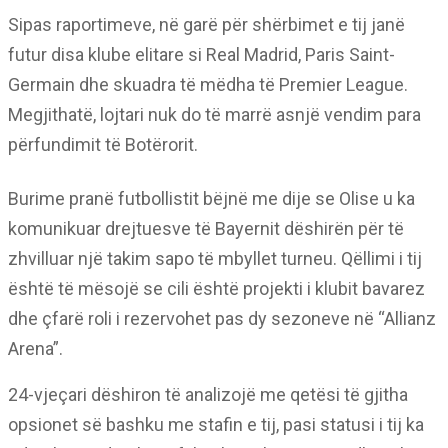
Sipas raportimeve, në garë për shërbimet e tij janë
futur disa klube elitare si Real Madrid, Paris Saint-
Germain dhe skuadra të mëdha të Premier League.
Megjithatë, lojtari nuk do të marrë asnjë vendim para
përfundimit të Botërorit.
Burime pranë futbollistit bëjnë me dije se Olise u ka
komunikuar drejtuesve të Bayernit dëshirën për të
zhvilluar një takim sapo të mbyllet turneu. Qëllimi i tij
është të mësojë se cili është projekti i klubit bavarez
dhe çfarë roli i rezervohet pas dy sezoneve në “Allianz
Arena”.
24-vjeçari dëshiron të analizojë me qetësi të gjitha
opsionet së bashku me stafin e tij, pasi statusi i tij ka