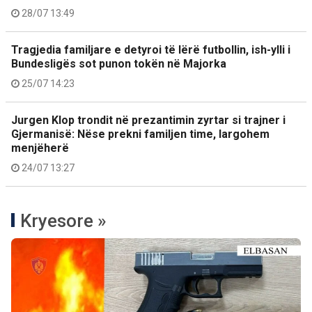
28/07 13:49
Tragjedia familjare e detyroi të lërë futbollin, ish-ylli i
Bundesligës sot punon tokën në Majorka
25/07 14:23
Jurgen Klop trondit në prezantimin zyrtar si trajner i
Gjermanisë: Nëse prekni familjen time, largohem
menjëherë
24/07 13:27
Kryesore »