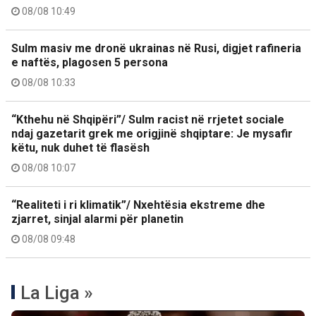
08/08 10:49
Sulm masiv me dronë ukrainas në Rusi, digjet rafineria
e naftës, plagosen 5 persona
08/08 10:33
“Kthehu në Shqipëri”/ Sulm racist në rrjetet sociale
ndaj gazetarit grek me origjinë shqiptare: Je mysafir
këtu, nuk duhet të flasësh
08/08 10:07
“Realiteti i ri klimatik”/ Nxehtësia ekstreme dhe
zjarret, sinjal alarmi për planetin
08/08 09:48
La Liga »