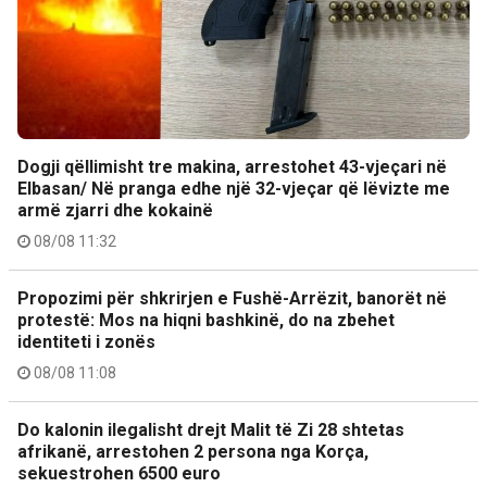
Dogji qëllimisht tre makina, arrestohet 43-vjeçari në
Elbasan/ Në pranga edhe një 32-vjeçar që lëvizte me
armë zjarri dhe kokainë
08/08 11:32
Propozimi për shkrirjen e Fushë-Arrëzit, banorët në
protestë: Mos na hiqni bashkinë, do na zbehet
identiteti i zonës
08/08 11:08
Do kalonin ilegalisht drejt Malit të Zi 28 shtetas
afrikanë, arrestohen 2 persona nga Korça,
sekuestrohen 6500 euro