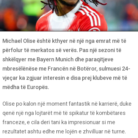
Michael Olise është kthyer në një nga emrat më të
përfolur të merkatos së verës. Pas një sezoni të
shkëlqyer me Bayern Munich dhe paraqitjeve
mbresëlënëse me Francën në Botëror, sulmuesi 24-
vjeçar ka zgjuar interesin e disa prej klubeve më të
mëdha të Europës.
Olise po kalon një moment fantastik në karrierë, duke
qenë një nga lojtarët më të spikatur të kombëtares
franceze, e cila deri tani ka impresionuar si me
rezultatet ashtu edhe me lojën e zhvilluar në turne.