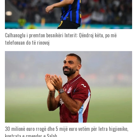
Calhanoglu i premton besnikëri Interit: Qëndroj këtu, po më
telefonuan do të rinovoj
30 milionë euro rrogë dhe 5 mijë euro vetëm për letra higjienike,
kontrata e çmendur e Salah