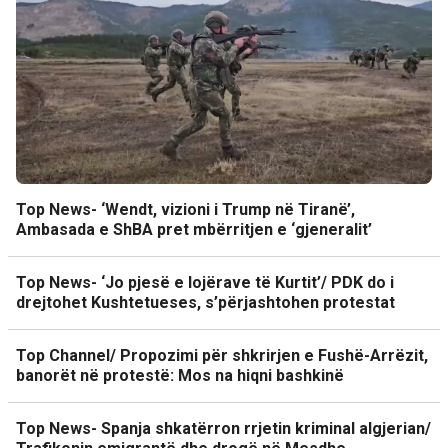
Top News- ‘Wendt, vizioni i Trump në Tiranë’,
Ambasada e ShBA pret mbërritjen e ‘gjeneralit’
Top News- ‘Jo pjesë e lojërave të Kurtit’/ PDK do i
drejtohet Kushtetueses, s’përjashtohen protestat
Top Channel/ Propozimi për shkrirjen e Fushë-Arrëzit,
banorët në protestë: Mos na hiqni bashkinë
Top News- Spanja shkatërron rrjetin kriminal algjerian/