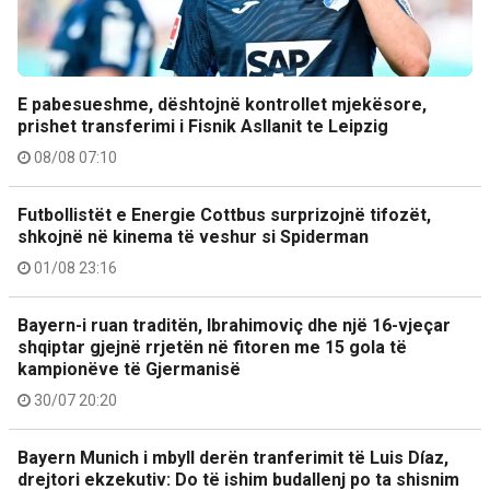
E pabesueshme, dështojnë kontrollet mjekësore,
prishet transferimi i Fisnik Asllanit te Leipzig
08/08 07:10
Futbollistët e Energie Cottbus surprizojnë tifozët,
shkojnë në kinema të veshur si Spiderman
01/08 23:16
Bayern-i ruan traditën, Ibrahimoviç dhe një 16-vjeçar
shqiptar gjejnë rrjetën në fitoren me 15 gola të
kampionëve të Gjermanisë
30/07 20:20
Bayern Munich i mbyll derën tranferimit të Luis Díaz,
drejtori ekzekutiv: Do të ishim budallenj po ta shisnim