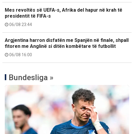
Mes revoltës së UEFA-s, Afrika del hapur në krah të
presidentit të FIFA-s
06/08 23:44
Argjentina harron disfatën me Spanjën në finale, shpall
fitoren me Anglinë si ditën kombëtare të futbollit
06/08 16:00
Bundesliga »