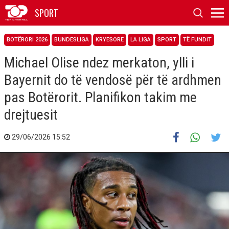
SPORT
BOTËRORI 2026
BUNDESLIGA
KRYESORE
LA LIGA
SPORT
TË FUNDIT
Michael Olise ndez merkaton, ylli i
Bayernit do të vendosë për të ardhmen
pas Botërorit. Planifikon takim me
drejtuesit
29/06/2026 15:52