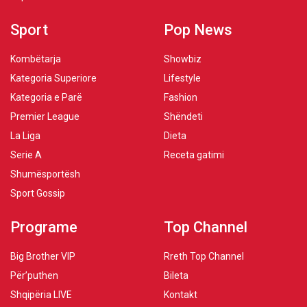
Sport
Pop News
Kombëtarja
Showbiz
Kategoria Superiore
Lifestyle
Kategoria e Parë
Fashion
Premier League
Shëndeti
La Liga
Dieta
Serie A
Receta gatimi
Shumësportësh
Sport Gossip
Programe
Top Channel
Big Brother VIP
Rreth Top Channel
Për’puthen
Bileta
Shqipëria LIVE
Kontakt