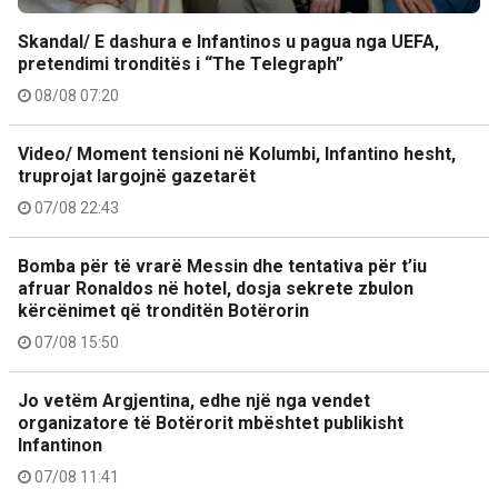
Skandal/ E dashura e Infantinos u pagua nga UEFA,
pretendimi tronditës i “The Telegraph”
08/08 07:20
Video/ Moment tensioni në Kolumbi, Infantino hesht,
truprojat largojnë gazetarët
07/08 22:43
Bomba për të vrarë Messin dhe tentativa për t’iu
afruar Ronaldos në hotel, dosja sekrete zbulon
kërcënimet që tronditën Botërorin
07/08 15:50
Jo vetëm Argjentina, edhe një nga vendet
organizatore të Botërorit mbështet publikisht
Infantinon
07/08 11:41