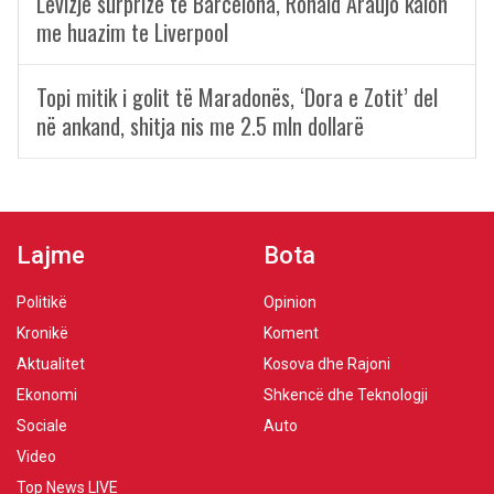
Lëvizje surprizë te Barcelona, Ronald Araujo kalon
me huazim te Liverpool
Topi mitik i golit të Maradonës, ‘Dora e Zotit’ del
në ankand, shitja nis me 2.5 mln dollarë
Lajme
Bota
Politikë
Opinion
Kronikë
Koment
Aktualitet
Kosova dhe Rajoni
Ekonomi
Shkencë dhe Teknologji
Sociale
Auto
Video
Top News LIVE