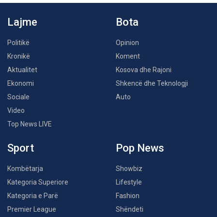
Lajme
Bota
Politikë
Opinion
Kronikë
Koment
Aktualitet
Kosova dhe Rajoni
Ekonomi
Shkencë dhe Teknologji
Sociale
Auto
Video
Top News LIVE
Sport
Pop News
Kombëtarja
Showbiz
Kategoria Superiore
Lifestyle
Kategoria e Parë
Fashion
Premier League
Shëndeti