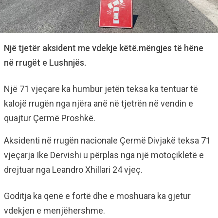
Një tjetër aksident me vdekje këtë.mëngjes të hëne
në rrugët e Lushnjës.
Një 71 vjeçare ka humbur jetën teksa ka tentuar të
kalojë rrugën nga njëra anë në tjetrën në vendin e
quajtur Çermë Proshkë.
Aksidenti në rrugën nacionale Çermë Divjakë teksa 71
vjeçarja Ike Dervishi u përplas nga një motoçikletë e
drejtuar nga Leandro Xhillari 24 vjeç.
Goditja ka qenë e fortë dhe e moshuara ka gjetur
vdekjen e menjëhershme.