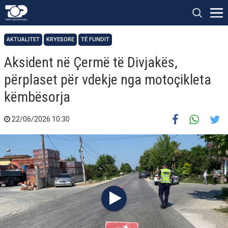
AKTUALITET
KRYESORE
TË FUNDIT
Aksident në Çermë të Divjakës,
përplaset për vdekje nga motoçikleta
këmbësorja
22/06/2026 10:30