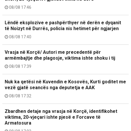
08/08 17:46
Lëndë eksplozive e pashpërthyer në derën e dyqanit
të Noizyt në Durrës, policia nis hetimet për ngjarjen
08/08 17:40
Vrasja në Korçë/ Autori me precedentë për
armëmbajtje dhe plagosje, viktima ishte shoku i tij
08/08 17:39
Nuk ka qetësi në Kuvendin e Kosovës, Kurti goditet me
vezë gjatë seancës nga deputetja e AAK
08/08 17:32
Zbardhen detaje nga vrasja në Korçë, identifikohet
viktima, 20-vjeçari ishte pjesë e Forcave të
Armatosura