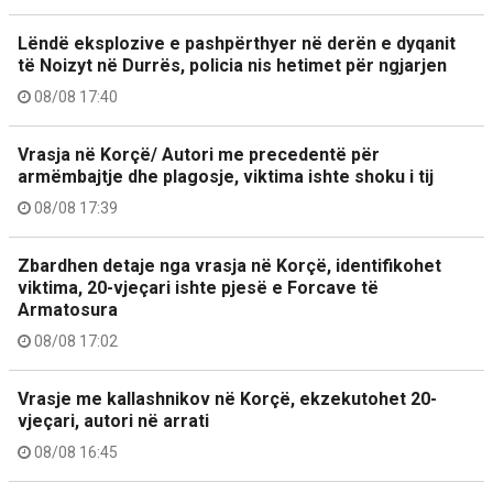
Lëndë eksplozive e pashpërthyer në derën e dyqanit
të Noizyt në Durrës, policia nis hetimet për ngjarjen
08/08 17:40
Vrasja në Korçë/ Autori me precedentë për
armëmbajtje dhe plagosje, viktima ishte shoku i tij
08/08 17:39
Zbardhen detaje nga vrasja në Korçë, identifikohet
viktima, 20-vjeçari ishte pjesë e Forcave të
Armatosura
08/08 17:02
Vrasje me kallashnikov në Korçë, ekzekutohet 20-
vjeçari, autori në arrati
08/08 16:45