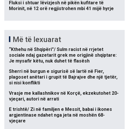
Fluksi i shtuar lëvizjesh në pikën kufitare të
Morinit, në 12 orë regjistrohen mbi 41 mijë hyrje
Më të lexuarat
“Kthehu në Shqipëri”/ Sulm racist në rrjetet
sociale ndaj gazetarit grek me origjinë shqiptare:
Je mysafir këtu, nuk duhet të flasësh
Sherri në burgun e sigurisë së lartë në Fier,
plagoset anëtari i grupit të Bajrajve dhe një tjetër,
si nisi konflikti
Vrasje me kallashnikov në Korçë, ekzekutohet 20-
vjeçari, autori në arrati
E trishtë/ Zi në familjen e Messit, babai i ikones
argjentinase ndahet nga jeta në moshën 68-
vjeçare