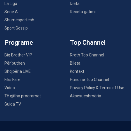
La Liga
Dieta
Serie A
Receta gatimi
Shumësportësh
Sport Gossip
Programe
Top Channel
Big Brother VIP
Rreth Top Channel
Për’puthen
Bileta
Shqipëria LIVE
Kontakt
Fiks Fare
Puno në Top Channel
Video
Privacy Policy & Terms of Use
Të gjitha programet
Aksesueshmëria
Guida TV