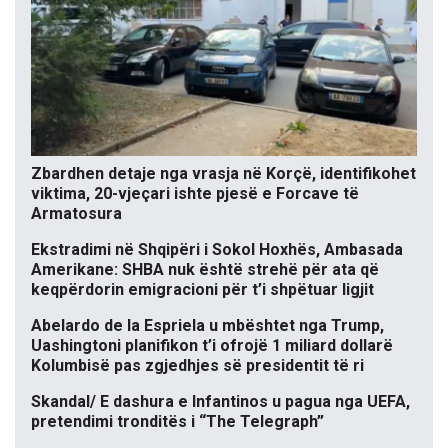
Zbardhen detaje nga vrasja në Korçë, identifikohet
viktima, 20-vjeçari ishte pjesë e Forcave të
Armatosura
Ekstradimi në Shqipëri i Sokol Hoxhës, Ambasada
Amerikane: SHBA nuk është strehë për ata që
keqpërdorin emigracioni për t’i shpëtuar ligjit
Abelardo de la Espriela u mbështet nga Trump,
Uashingtoni planifikon t’i ofrojë 1 miliard dollarë
Kolumbisë pas zgjedhjes së presidentit të ri
Skandal/ E dashura e Infantinos u pagua nga UEFA,
pretendimi tronditës i “The Telegraph”