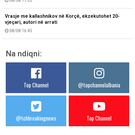
08/08 17:02
Vrasje me kallashnikov në Korçë, ekzekutohet 20-
vjeçari, autori në arrati
08/08 16:45
Na ndiqni:
Top Channel
@topchannelalbania
@tchbreakingnews
Top Channel