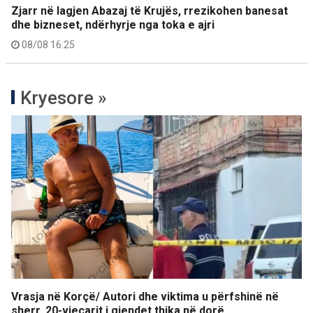
Zjarr në lagjen Abazaj të Krujës, rrezikohen banesat
dhe bizneset, ndërhyrje nga toka e ajri
08/08 16:25
Kryesore »
Vrasja në Korçë/ Autori dhe viktima u përfshinë në
sherr, 20-vjeçarit i gjendet thika në dorë