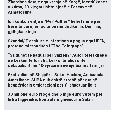
Zbardhen detaje nga vrasja në Korçë, identifikohet
viktima, 20-vjeçari ishte pjesë e Forcave të
Armatosura
Ish konkurrentja e “Për’Puthen” bëhet nënë për
herë të parë, emocionon me dedikimin: Dielli im,
gjithçka e imja
Skandal/ E dashura e Infantinos u pagua nga UEFA,
pretendimi tronditës i “The Telegraph”
“Sa duhet të paguaj për vajzën?” Autoritetet greke
në kërkim të turistit, kërkoi të abuzonte
seksualisht me 10-vjeçaren në një biznes familjar
Ekstradimi në Shqipëri i Sokol Hoxhës, Ambasada
Amerikane: SHBA nuk është strehë për ata që
keqpërdorin emigracioni për t’i shpëtuar ligjit
30 milionë euro rrogë dhe 5 mijë euro vetëm për
letra higjienike, kontrata e çmendur e Salah