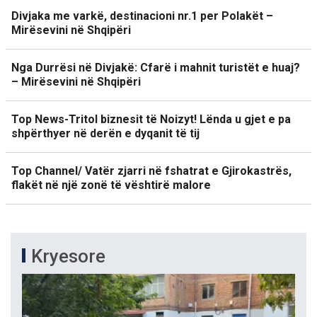
Divjaka me varkë, destinacioni nr.1 per Polakët –
Mirësevini në Shqipëri
Nga Durrësi në Divjakë: Cfarë i mahnit turistët e huaj?
– Mirësevini në Shqipëri
Top News-Tritol biznesit të Noizyt! Lënda u gjet e pa
shpërthyer në derën e dyqanit të tij
Top Channel/ Vatër zjarri në fshatrat e Gjirokastrës,
flakët në një zonë të vështirë malore
Kryesore