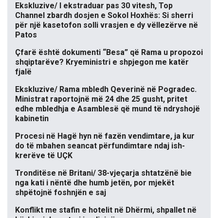
Ekskluzive/ I ekstraduar pas 30 vitesh, Top
Channel zbardh dosjen e Sokol Hoxhës: Si sherri
për një kasetofon solli vrasjen e dy vëllezërve në
Patos
Çfarë është dokumenti “Besa” që Rama u propozoi
shqiptarëve? Kryeministri e shpjegon me katër
fjalë
Ekskluzive/ Rama mbledh Qeverinë në Pogradec.
Ministrat raportojnë më 24 dhe 25 gusht, pritet
edhe mbledhja e Asamblesë që mund të ndryshojë
kabinetin
Procesi në Hagë hyn në fazën vendimtare, ja kur
do të mbahen seancat përfundimtare ndaj ish-
krerëve të UÇK
Tronditëse në Britani/ 38-vjeçarja shtatzënë bie
nga kati i nëntë dhe humb jetën, por mjekët
shpëtojnë foshnjën e saj
Konflikt me stafin e hotelit në Dhërmi, shpallet në