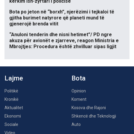
kërkim ish-zyrtari i policisë
Bota po jeton në “borxh”, njerëzimi i tejkaloi të
gjitha burimet natyrore që planeti mund të
gjenerojë brenda vitit
“Anuloni tenderin dhe nisni hetimet”/ PD ngre
akuza për avionët e zjarreve, reagon Ministria e
Mbrojtjes: Procedura është zhvilluar sipas ligjit
Lajme
Bota
Politikë
Opinion
Kronikë
Koment
Aktualitet
Kosova dhe Rajoni
Ekonomi
Shkencë dhe Teknologji
Sociale
Auto
Video