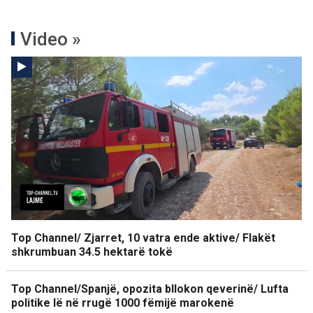
Video »
Top Channel/ Zjarret, 10 vatra ende aktive/ Flakët
shkrumbuan 34.5 hektarë tokë
Top Channel/Spanjë, opozita bllokon qeverinë/ Lufta
politike lë në rrugë 1000 fëmijë marokenë