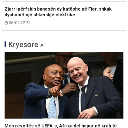
Zjarri përfshin banesën dy katëshe në Fier, shkak
dyshohet një shkëndijë elektrike
06/08 22:23
Kryesore »
Mes revoltës së UEFA-s, Afrika del hapur në krah të