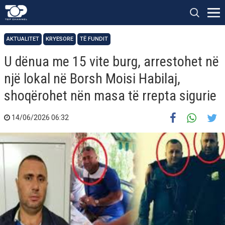
AKTUALITET
KRYESORE
TË FUNDIT
U dënua me 15 vite burg, arrestohet në
një lokal në Borsh Moisi Habilaj,
shoqërohet nën masa të rrepta sigurie
14/06/2026 06:32