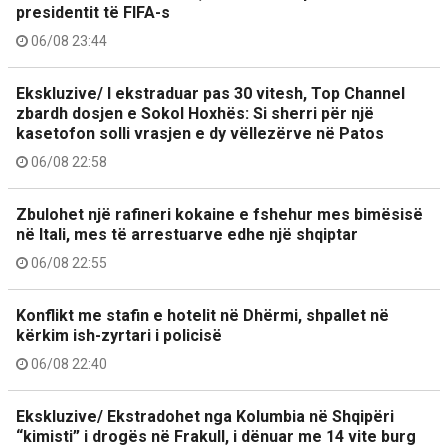
presidentit të FIFA-s
06/08 23:44
Ekskluzive/ I ekstraduar pas 30 vitesh, Top Channel
zbardh dosjen e Sokol Hoxhës: Si sherri për një
kasetofon solli vrasjen e dy vëllezërve në Patos
06/08 22:58
Zbulohet një rafineri kokaine e fshehur mes bimësisë
në Itali, mes të arrestuarve edhe një shqiptar
06/08 22:55
Konflikt me stafin e hotelit në Dhërmi, shpallet në
kërkim ish-zyrtari i policisë
06/08 22:40
Ekskluzive/ Ekstradohet nga Kolumbia në Shqipëri
“kimisti” i drogës në Frakull, i dënuar me 14 vite burg