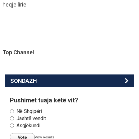
heqje lirie.
Top Channel
SONDAZH
Pushimet tuaja këtë vit?
Në Shqipëri
Jashtë vendit
Asgjëkundi
Vote
View Results