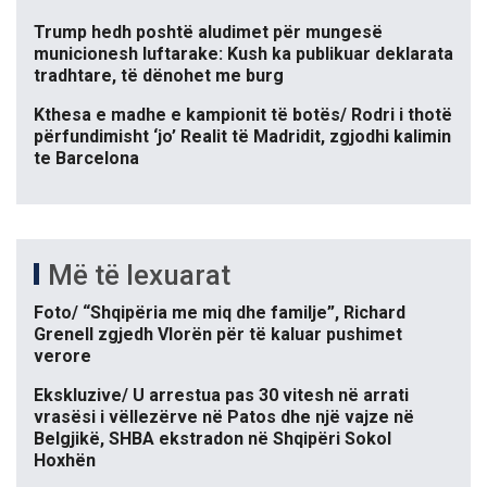
Trump hedh poshtë aludimet për mungesë
municionesh luftarake: Kush ka publikuar deklarata
tradhtare, të dënohet me burg
Kthesa e madhe e kampionit të botës/ Rodri i thotë
përfundimisht ‘jo’ Realit të Madridit, zgjodhi kalimin
te Barcelona
Më të lexuarat
Foto/ “Shqipëria me miq dhe familje”, Richard
Grenell zgjedh Vlorën për të kaluar pushimet
verore
Ekskluzive/ U arrestua pas 30 vitesh në arrati
vrasësi i vëllezërve në Patos dhe një vajze në
Belgjikë, SHBA ekstradon në Shqipëri Sokol
Hoxhën