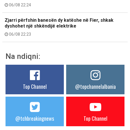
06/08 22:24
Zjarri përfshin banesën dy katëshe në Fier, shkak
dyshohet një shkëndijë elektrike
06/08 22:23
Na ndiqni:
Top Channel
@topchannelalbania
@tchbreakingnews
Top Channel