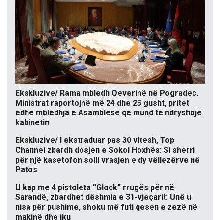
Ekskluzive/ Rama mbledh Qeverinë në Pogradec.
Ministrat raportojnë më 24 dhe 25 gusht, pritet
edhe mbledhja e Asamblesë që mund të ndryshojë
kabinetin
Ekskluzive/ I ekstraduar pas 30 vitesh, Top
Channel zbardh dosjen e Sokol Hoxhës: Si sherri
për një kasetofon solli vrasjen e dy vëllezërve në
Patos
U kap me 4 pistoleta “Glock” rrugës për në
Sarandë, zbardhet dëshmia e 31-vjeçarit: Unë u
nisa për pushime, shoku më futi qesen e zezë në
makinë dhe iku