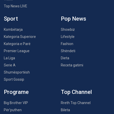
Top News LIVE
Sport
Pop News
Kombëtarja
Showbiz
Kategoria Superiore
Lifestyle
Kategoria e Parë
Fashion
Premier League
Shëndeti
La Liga
Dieta
Serie A
Receta gatimi
Shumësportësh
Sport Gossip
Programe
Top Channel
Big Brother VIP
Rreth Top Channel
Për’puthen
Bileta