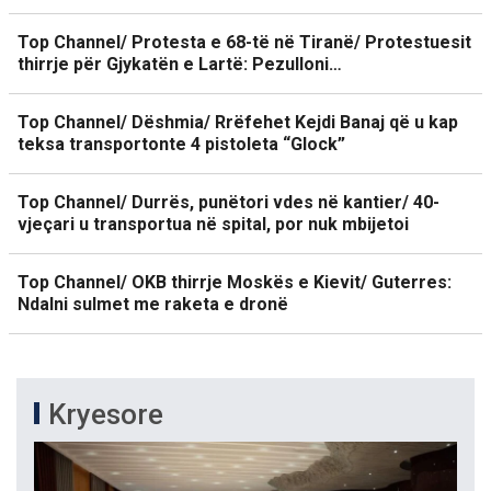
Top Channel/ Protesta e 68-të në Tiranë/ Protestuesit
thirrje për Gjykatën e Lartë: Pezulloni…
Top Channel/ Dëshmia/ Rrëfehet Kejdi Banaj që u kap
teksa transportonte 4 pistoleta “Glock”
Top Channel/ Durrës, punëtori vdes në kantier/ 40-
vjeçari u transportua në spital, por nuk mbijetoi
Top Channel/ OKB thirrje Moskës e Kievit/ Guterres:
Ndalni sulmet me raketa e dronë
Kryesore