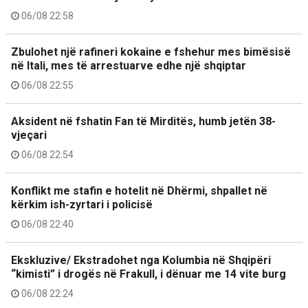
06/08 22:58
Zbulohet një rafineri kokaine e fshehur mes bimësisë
në Itali, mes të arrestuarve edhe një shqiptar
06/08 22:55
Aksident në fshatin Fan të Mirditës, humb jetën 38-
vjeçari
06/08 22:54
Konflikt me stafin e hotelit në Dhërmi, shpallet në
kërkim ish-zyrtari i policisë
06/08 22:40
Ekskluzive/ Ekstradohet nga Kolumbia në Shqipëri
“kimisti” i drogës në Frakull, i dënuar me 14 vite burg
06/08 22:24