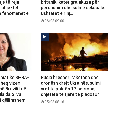
je të reja
britanik, katër gra akuza për
 objektet
përdhunim dhe sulme seksuale:
e fenomenet e
Ushtarët e rinj…
06/08 09:00
lomatike SHBA-
Rusia breshëri raketash dhe
i heq vizën
dronësh drejt Ukrainës, sulmi
ë Brazilit në
vret të paktën 17 persona,
la da Silva:
dhjetëra të tjerë të plagosur
i qëllimshëm
05/08 08:16