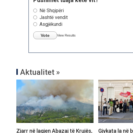
Në Shqipëri
Jashtë vendit
Asgjëkundi
Vote
View Results
Aktualitet »
Zjarr në lagjen Abazaj të Krujës,
Gjykata la në 