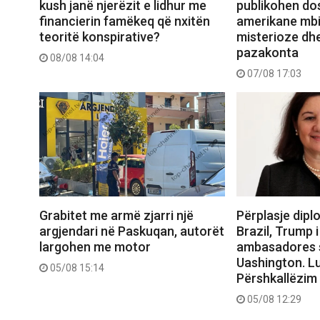
kush janë njerëzit e lidhur me
publikohen dos
financierin famëkeq që nxitën
amerikane mbi
teoritë konspirative?
misterioze dh
pazakonta
08/08 14:04
07/08 17:03
Grabitet me armë zjarri një
Përplasje dip
argjendari në Paskuqan, autorët
Brazil, Trump 
largohen me motor
ambasadores s
Uashington. Lu
05/08 15:14
Përshkallëzim 
05/08 12:29