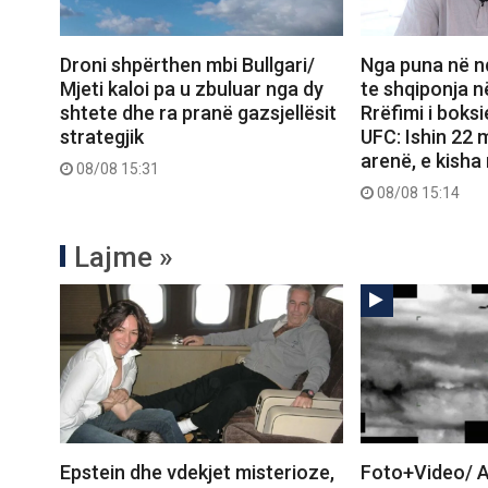
Droni shpërthen mbi Bullgari/
Nga puna në n
Mjeti kaloi pa u zbuluar nga dy
te shqiponja 
shtete dhe ra pranë gazsjellësit
Rrëfimi i boksi
strategjik
UFC: Ishin 22 
arenë, e kish
08/08 15:31
08/08 15:14
Lajme »
Epstein dhe vdekjet misterioze,
Foto+Video/ A