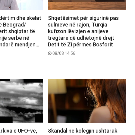
dërtim dhe skelat
Shqetësimet për sigurinë pas
në Beograd/
sulmeve në rajon, Turqia
erit shqiptar të
kufizon lëvizjen e anijeve
mijë serbë në
tregtare që udhëtojnë drejt
a ndarë mendjen…
Detit të Zi përmes Bosforit
08/08 14:56
rkiva e UFO-ve,
Skandal në kolegjin ushtarak