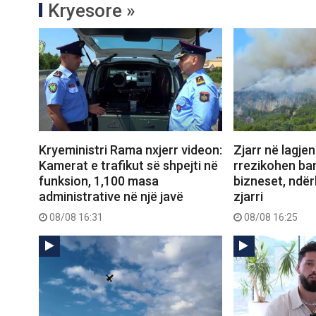
Kryesore »
Kryeministri Rama nxjerr videon:
Zjarr në lagjen
Kamerat e trafikut së shpejti në
rrezikohen ba
funksion, 1,100 masa
bizneset, ndër
administrative në një javë
zjarri
08/08 16:31
08/08 16:25