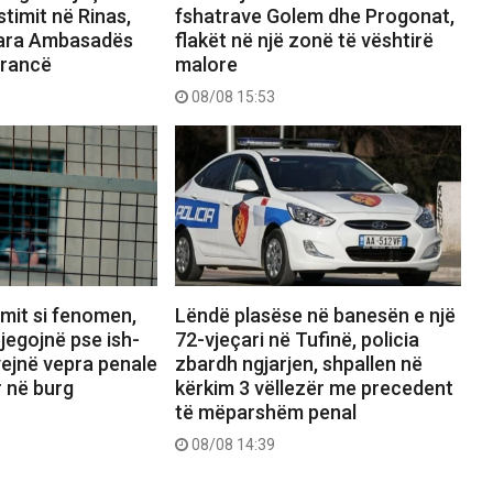
stimit në Rinas,
fshatrave Golem dhe Progonat,
para Ambasadës
flakët në një zonë të vështirë
Francë
malore
08/08 15:53
imit si fenomen,
Lëndë plasëse në banesën e një
jegojnë pse ish-
72-vjeçari në Tufinë, policia
yejnë vepra penale
zbardh ngjarjen, shpallen në
r në burg
kërkim 3 vëllezër me precedent
të mëparshëm penal
08/08 14:39