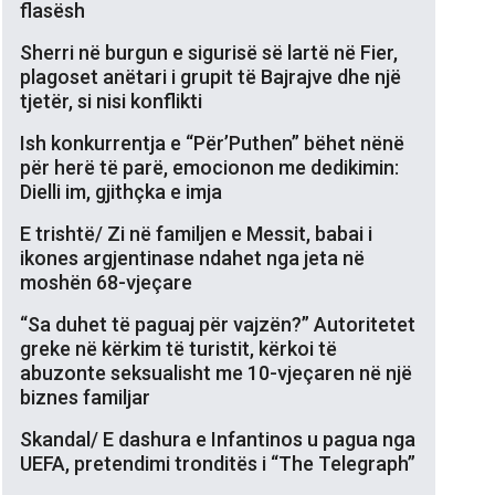
flasësh
Sherri në burgun e sigurisë së lartë në Fier,
plagoset anëtari i grupit të Bajrajve dhe një
tjetër, si nisi konflikti
Ish konkurrentja e “Për’Puthen” bëhet nënë
për herë të parë, emocionon me dedikimin:
Dielli im, gjithçka e imja
E trishtë/ Zi në familjen e Messit, babai i
ikones argjentinase ndahet nga jeta në
moshën 68-vjeçare
“Sa duhet të paguaj për vajzën?” Autoritetet
greke në kërkim të turistit, kërkoi të
abuzonte seksualisht me 10-vjeçaren në një
biznes familjar
Skandal/ E dashura e Infantinos u pagua nga
UEFA, pretendimi tronditës i “The Telegraph”