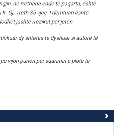
gjin, në rrethana ende të paqarta, është
. Gj., rreth 35 vjeç. I dëmtuari është
dhet jashtë rrezikut për jetën.
ifikuar dy shtetas të dyshuar si autorë të
po vijon punën për sqarimin e plotë të
.