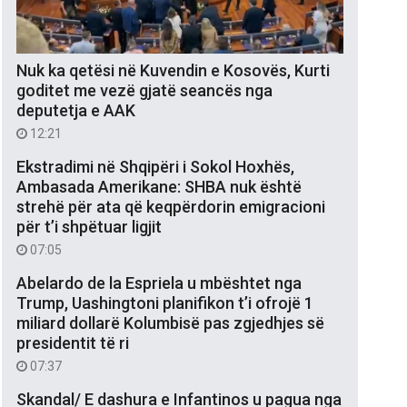
Nuk ka qetësi në Kuvendin e Kosovës, Kurti
goditet me vezë gjatë seancës nga
deputetja e AAK
12:21
Ekstradimi në Shqipëri i Sokol Hoxhës,
Ambasada Amerikane: SHBA nuk është
strehë për ata që keqpërdorin emigracioni
për t’i shpëtuar ligjit
07:05
Abelardo de la Espriela u mbështet nga
Trump, Uashingtoni planifikon t’i ofrojë 1
miliard dollarë Kolumbisë pas zgjedhjes së
presidentit të ri
07:37
Skandal/ E dashura e Infantinos u pagua nga