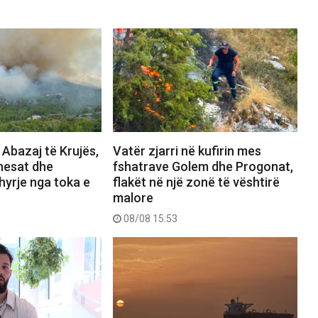
 Abazaj të Krujës,
Vatër zjarri në kufirin mes
nesat dhe
fshatrave Golem dhe Progonat,
hyrje nga toka e
flakët në një zonë të vështirë
malore
08/08 15:53