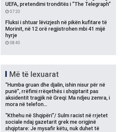
UEFA, pretendimi tronditës i “The Telegraph”
07:20
Fluksi i shtuar lëvizjesh në pikën kufitare të
Morinit, në 12 orë regjistrohen mbi 41 mijë
hyrje
08:40
Më të lexuarat
“Humba gruan dhe djalin, ishin nisur për në
punë”, rrëfimi rrëqethës i shqiptarit pas
aksidentit tragjik në Greqi: Ma ndjeu zemra, i
mora në telefon…
“Kthehu në Shqipëri”/ Sulm racist në rrjetet
sociale ndaj gazetarit grek me origjinë
shqiptare: Je mysafir këtu, nuk duhet të