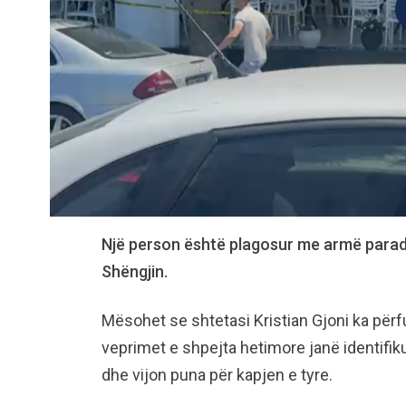
Një person është plagosur me armë paradi
Shëngjin.
Mësohet se shtetasi Kristian Gjoni ka përfu
veprimet e shpejta hetimore janë identifiku
dhe vijon puna për kapjen e tyre.