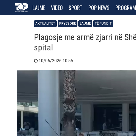
LAJME
VIDEO
SPORT
POP NEWS
PROGRAM
AKTUALITET
KRYESORE
LAJME
TË FUNDIT
Plagosje me armë zjarri në Shë
spital
10/06/2026 10:55