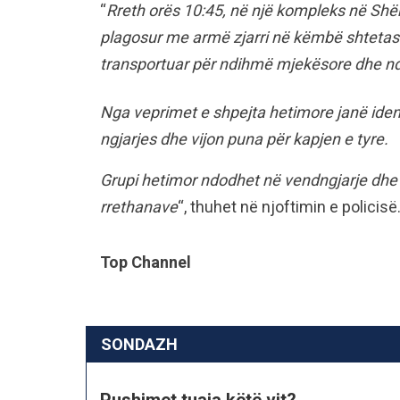
“
Rreth orës 10:45, në një kompleks në Shën
plagosur me armë zjarri në këmbë shtetasi K
transportuar për ndihmë mjekësore dhe ndo
Nga veprimet e shpejta hetimore janë ident
ngjarjes dhe vijon puna për kapjen e tyre.
Grupi hetimor ndodhet në vendngjarje dhe 
rrethanave
“, thuhet në njoftimin e policisë
Top Channel
SONDAZH
Pushimet tuaja këtë vit?