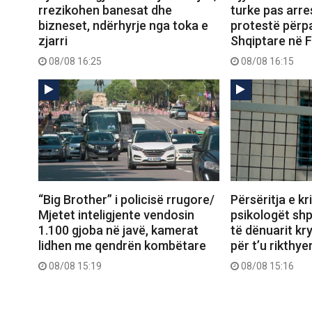
rrezikohen banesat dhe
turke pas arre
bizneset, ndërhyrje nga toka e
protestë për
zjarri
Shqiptare në 
08/08 16:25
08/08 16:15
“Big Brother” i policisë rrugore/
Përsëritja e kr
Mjetet inteligjente vendosin
psikologët shp
1.100 gjoba në javë, kamerat
të dënuarit kr
lidhen me qendrën kombëtare
për t’u rikthye
08/08 15:19
08/08 15:16