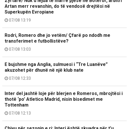
Zyrtare/ Nuk u lejua të marrë pjesë në Botëror, arbitri
Artan merr revanshin, do të vendosë drejtësi në
Superkupën Evropiane
07/08 13:19
Rodri, Romero dhe jo vetëm/ Çfarë po ndodh me
transferimet e futbollistëve?
07/08 13:03
E bujshme nga Anglia, sulmuesi i “Tre Luanëve”
akuzohet për dhunë në një klub nate
07/08 12:33
Inter del jashtë loje për blerjen e Romeros, mbrojtësi i
thotë ‘po’ Atletico Madrid, nisin bisedimet me
Tottenham
07/08 12:13
Chivu për sezonin e ri: Interi është skuadra për t’u