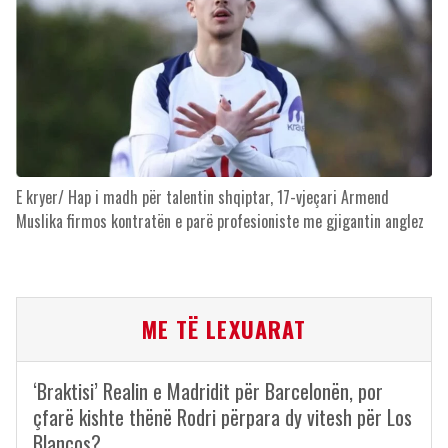
E kryer/ Hap i madh për talentin shqiptar, 17-vjeçari Armend
Muslika firmos kontratën e parë profesioniste me gjigantin anglez
ME TË LEXUARAT
‘Braktisi’ Realin e Madridit për Barcelonën, por
çfarë kishte thënë Rodri përpara dy vitesh për Los
Blancos?