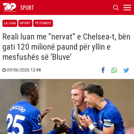
SPORT
LA LIGA
SPORT
TË FUNDIT
Reali luan me “nervat” e Chelsea-t, bën
gati 120 milionë paund për yllin e
mesfushës së ‘Bluve’
09/06/2026 12:48