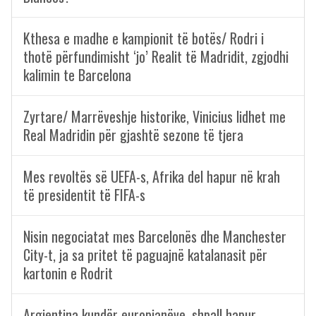
Kthesa e madhe e kampionit të botës/ Rodri i
thotë përfundimisht ‘jo’ Realit të Madridit, zgjodhi
kalimin te Barcelona
Zyrtare/ Marrëveshje historike, Vinicius lidhet me
Real Madridin për gjashtë sezone të tjera
Mes revoltës së UEFA-s, Afrika del hapur në krah
të presidentit të FIFA-s
Nisin negociatat mes Barcelonës dhe Manchester
City-t, ja sa pritet të paguajnë katalanasit për
kartonin e Rodrit
Argjentina kundër europianëve, shpall hapur