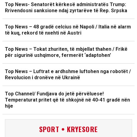
Top News- Senatorët kërkesë administratës Trump:
Rrivendosni sanksione ndaj zyrtarëve të Rep. Srpska
Top News – 48 gradë celcius në Napoli / Italia në alarm
të kuq, rekord të nxehti në Austri
Top News – Tokat zhuriten, të mbjellat thahen / Frikë
për sigurinë ushqimore, fermerët ‘adaptohen’
Top News – Luftrat e ardhshme luftohen nga robotët /
Revolucion i dronëve në Ukrainë
Top Channel/ Fundjava do jetë përvëluese!
Temperaturat pritet që të shkojnë në 40-41 gradë nën
hije
SPORT • KRYESORE