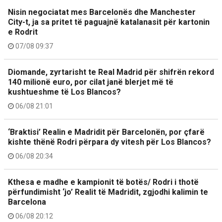
Nisin negociatat mes Barcelonës dhe Manchester
City-t, ja sa pritet të paguajnë katalanasit për kartonin
e Rodrit
07/08 09:37
Diomande, zyrtarisht te Real Madrid për shifrën rekord
140 milionë euro, por cilat janë blerjet më të
kushtueshme të Los Blancos?
06/08 21:01
‘Braktisi’ Realin e Madridit për Barcelonën, por çfarë
kishte thënë Rodri përpara dy vitesh për Los Blancos?
06/08 20:34
Kthesa e madhe e kampionit të botës/ Rodri i thotë
përfundimisht ‘jo’ Realit të Madridit, zgjodhi kalimin te
Barcelona
06/08 20:12