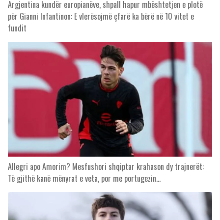
Argjentina kundër europianëve, shpall hapur mbështetjen e plotë
për Gianni Infantinon: E vlerësojmë çfarë ka bërë në 10 vitet e
fundit
Allegri apo Amorim? Mesfushori shqiptar krahason dy trajnerët:
Të gjithë kanë mënyrat e veta, por me portugezin…