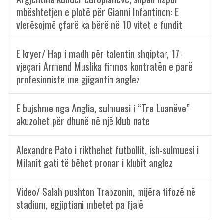
mbështetjen e plotë për Gianni Infantinon: E
vlerësojmë çfarë ka bërë në 10 vitet e fundit
E kryer/ Hap i madh për talentin shqiptar, 17-
vjeçari Armend Muslika firmos kontratën e parë
profesioniste me gjigantin anglez
E bujshme nga Anglia, sulmuesi i “Tre Luanëve”
akuzohet për dhunë në një klub nate
Alexandre Pato i rikthehet futbollit, ish-sulmuesi i
Milanit gati të bëhet pronar i klubit anglez
Video/ Salah pushton Trabzonin, mijëra tifozë në
stadium, egjiptiani mbetet pa fjalë