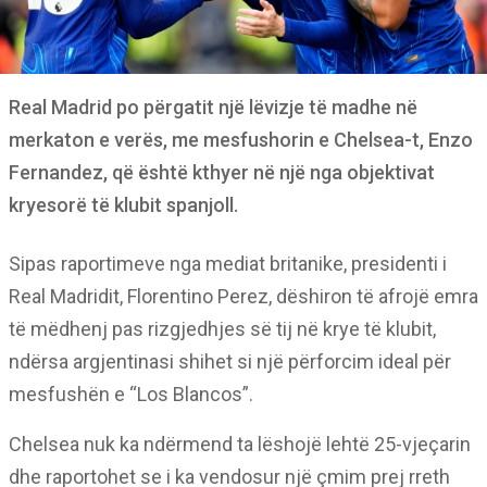
Real Madrid po përgatit një lëvizje të madhe në
merkaton e verës, me mesfushorin e Chelsea-t, Enzo
Fernandez, që është kthyer në një nga objektivat
kryesorë të klubit spanjoll.
Sipas raportimeve nga mediat britanike, presidenti i
Real Madridit, Florentino Perez, dëshiron të afrojë emra
të mëdhenj pas rizgjedhjes së tij në krye të klubit,
ndërsa argjentinasi shihet si një përforcim ideal për
mesfushën e “Los Blancos”.
Chelsea nuk ka ndërmend ta lëshojë lehtë 25-vjeçarin
dhe raportohet se i ka vendosur një çmim prej rreth