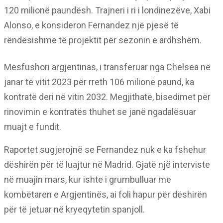
120 milionë paundësh. Trajneri i ri i londinezëve, Xabi
Alonso, e konsideron Fernandez një pjesë të
rëndësishme të projektit për sezonin e ardhshëm.
Mesfushori argjentinas, i transferuar nga Chelsea në
janar të vitit 2023 për rreth 106 milionë paund, ka
kontratë deri në vitin 2032. Megjithatë, bisedimet për
rinovimin e kontratës thuhet se janë ngadalësuar
muajt e fundit.
Raportet sugjerojnë se Fernandez nuk e ka fshehur
dëshirën për të luajtur në Madrid. Gjatë një interviste
në muajin mars, kur ishte i grumbulluar me
kombëtaren e Argjentinës, ai foli hapur për dëshirën
për të jetuar në kryeqytetin spanjoll.