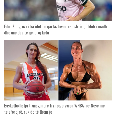
Edon Zhegrova i ka idetë e qarta: Juventus është një klub i madh
dhe unë dua të qëndroj këtu
Basketbollistja transgjinore franceze synon WNBA-në: Nëse më
telefonojnë, nuk do të them jo