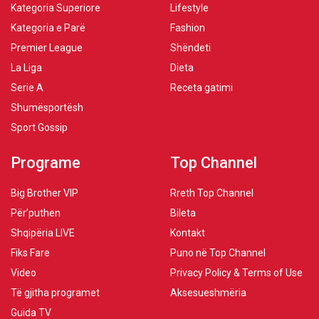
Kategoria Superiore
Lifestyle
Kategoria e Parë
Fashion
Premier League
Shëndeti
La Liga
Dieta
Serie A
Receta gatimi
Shumësportësh
Sport Gossip
Programe
Top Channel
Big Brother VIP
Rreth Top Channel
Për’puthen
Bileta
Shqipëria LIVE
Kontakt
Fiks Fare
Puno në Top Channel
Video
Privacy Policy & Terms of Use
Të gjitha programet
Aksesueshmëria
Guida TV