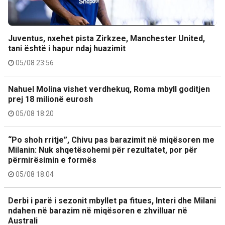
Juventus, nxehet pista Zirkzee, Manchester United,
tani është i hapur ndaj huazimit
05/08 23:56
Nahuel Molina vishet verdhekuq, Roma mbyll goditjen
prej 18 milionë eurosh
05/08 18:20
“Po shoh rritje”, Chivu pas barazimit në miqësoren me
Milanin: Nuk shqetësohemi për rezultatet, por për
përmirësimin e formës
05/08 18:04
Derbi i parë i sezonit mbyllet pa fitues, Interi dhe Milani
ndahen në barazim në miqësoren e zhvilluar në
Australi