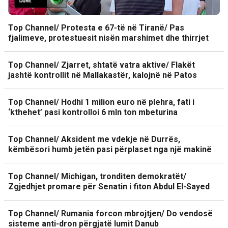
Top Channel/ Protesta e 67-të në Tiranë/ Pas
fjalimeve, protestuesit nisën marshimet dhe thirrjet
Top Channel/ Zjarret, shtatë vatra aktive/ Flakët
jashtë kontrollit në Mallakastër, kalojnë në Patos
Top Channel/ Hodhi 1 milion euro në plehra, fati i
‘kthehet’ pasi kontrolloi 6 mln ton mbeturina
Top Channel/ Aksident me vdekje në Durrës,
këmbësori humb jetën pasi përplaset nga një makinë
Top Channel/ Michigan, tronditen demokratët/
Zgjedhjet promare për Senatin i fiton Abdul El-Sayed
Top Channel/ Rumania forcon mbrojtjen/ Do vendosë
sisteme anti-dron përgjatë lumit Danub