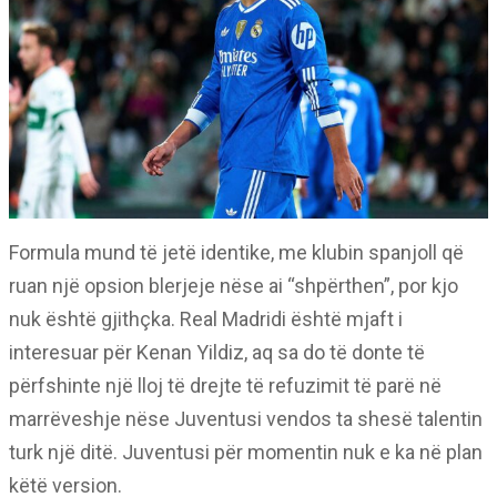
Formula mund të jetë identike, me klubin spanjoll që
ruan një opsion blerjeje nëse ai “shpërthen”, por kjo
nuk është gjithçka. Real Madridi është mjaft i
interesuar për Kenan Yildiz, aq sa do të donte të
përfshinte një lloj të drejte të refuzimit të parë në
marrëveshje nëse Juventusi vendos ta shesë talentin
turk një ditë. Juventusi për momentin nuk e ka në plan
këtë version.