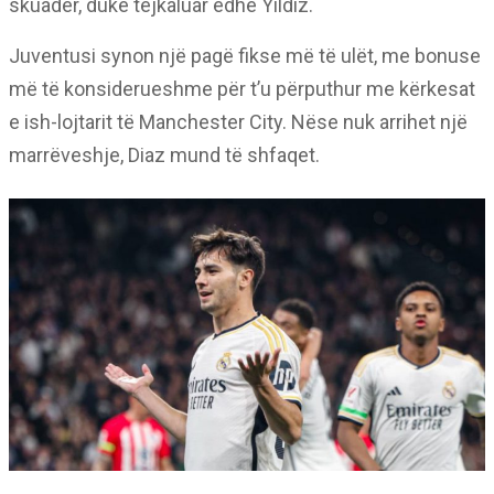
skuadër, duke tejkaluar edhe Yildiz.
Juventusi synon një pagë fikse më të ulët, me bonuse
më të konsiderueshme për t’u përputhur me kërkesat
e ish-lojtarit të Manchester City. Nëse nuk arrihet një
marrëveshje, Diaz mund të shfaqet.