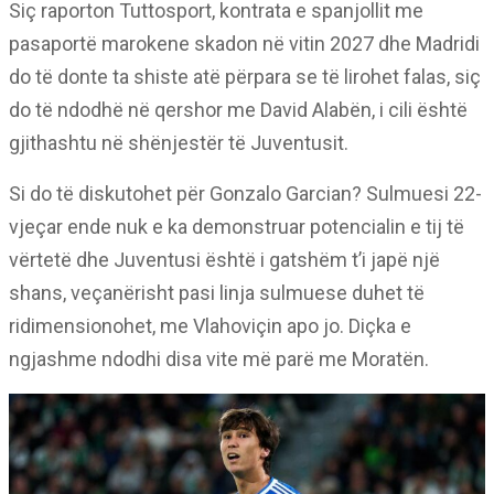
Siç raporton Tuttosport, kontrata e spanjollit me
pasaportë marokene skadon në vitin 2027 dhe Madridi
do të donte ta shiste atë përpara se të lirohet falas, siç
do të ndodhë në qershor me David Alabën, i cili është
gjithashtu në shënjestër të Juventusit.
Si do të diskutohet për Gonzalo Garcian? Sulmuesi 22-
vjeçar ende nuk e ka demonstruar potencialin e tij të
vërtetë dhe Juventusi është i gatshëm t’i japë një
shans, veçanërisht pasi linja sulmuese duhet të
ridimensionohet, me Vlahoviçin apo jo. Diçka e
ngjashme ndodhi disa vite më parë me Moratën.