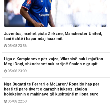
Juventus, nxehet pista Zirkzee, Manchester United,
tani është i hapur ndaj huazimit
05/08 23:56
Liga e Kampioneve për vajza, Vllaznisë nuk i mjafton
Megi Doçi, shkodranet nuk arrijnë finalen e grupit
05/08 23:09
Nga Bugatti te Ferrari e McLaren/ Ronaldo hap për
herë të parë dyert e garazhit luksoz, zbulon
koleksionin e makinave që kushtojnë miliona euro
05/08 22:50