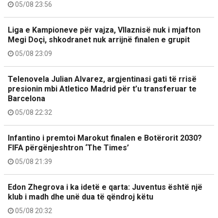
05/08 23:56
Liga e Kampioneve për vajza, Vllaznisë nuk i mjafton
Megi Doçi, shkodranet nuk arrijnë finalen e grupit
05/08 23:09
Telenovela Julian Alvarez, argjentinasi gati të rrisë
presionin mbi Atletico Madrid për t’u transferuar te
Barcelona
05/08 22:32
Infantino i premtoi Marokut finalen e Botërorit 2030?
FIFA përgënjeshtron ‘The Times’
05/08 21:39
Edon Zhegrova i ka idetë e qarta: Juventus është një
klub i madh dhe unë dua të qëndroj këtu
05/08 20:32