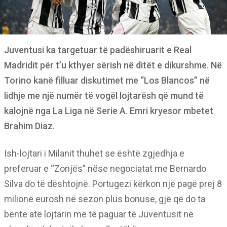
Juventusi ka targetuar të padëshiruarit e Real
Madridit për t’u kthyer sërish në ditët e dikurshme. Në
Torino kanë filluar diskutimet me “Los Blancos” në
lidhje me një numër të vogël lojtarësh që mund të
kalojnë nga La Liga në Serie A. Emri kryesor mbetet
Brahim Diaz.
Ish-lojtari i Milanit thuhet se është zgjedhja e
preferuar e “Zonjës” nëse negociatat me Bernardo
Silva do të dështojnë. Portugezi kërkon një pagë prej 8
milionë eurosh në sezon plus bonuse, gjë që do ta
bënte atë lojtarin më të paguar të Juventusit në