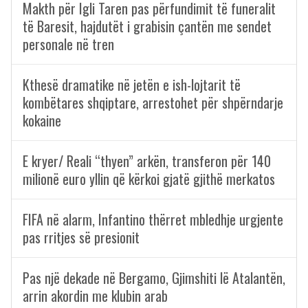
Makth për Igli Taren pas përfundimit të funeralit
të Baresit, hajdutët i grabisin çantën me sendet
personale në tren
Kthesë dramatike në jetën e ish-lojtarit të
kombëtares shqiptare, arrestohet për shpërndarje
kokaine
E kryer/ Reali “thyen” arkën, transferon për 140
milionë euro yllin që kërkoi gjatë gjithë merkatos
FIFA në alarm, Infantino thërret mbledhje urgjente
pas rritjes së presionit
Pas një dekade në Bergamo, Gjimshiti lë Atalantën,
arrin akordin me klubin arab