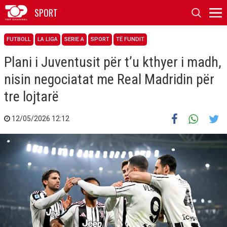
SPORT
FUTBOLL
LA LIGA
SERIE A
SPORT
TË FUNDIT
Plani i Juventusit për t’u kthyer i madh,
nisin negociatat me Real Madridin për
tre lojtarë
12/05/2026 12:12