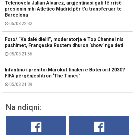
Telenovela Julian Alvarez, argjentinasi gati të rrisë
presionin mbi Atletico Madrid për t’u transferuar te
Barcelona
05/08 22:32
Foto/ “Ka dalë dielli”, moderatorja e Top Channel nis
pushimet, Françeska Rustem dhuron ‘show’ nga deti
05/08 21:56
Infantino i premtoi Marokut finalen e Botërorit 2030?
FIFA përgënjeshtron ‘The Times’
05/08 21:39
Na ndiqni: