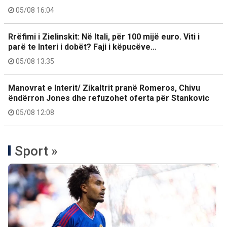
05/08 16:04
Rrëfimi i Zielinskit: Në Itali, për 100 mijë euro. Viti i
parë te Interi i dobët? Faji i këpucëve…
05/08 13:35
Manovrat e Interit/ Zikaltrit pranë Romeros, Chivu
ëndërron Jones dhe refuzohet oferta për Stankovic
05/08 12:08
Sport »