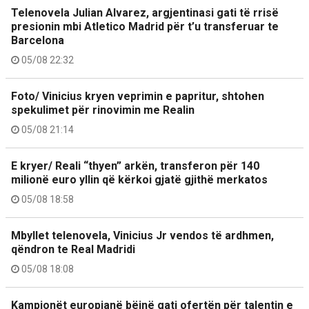
Telenovela Julian Alvarez, argjentinasi gati të rrisë
presionin mbi Atletico Madrid për t’u transferuar te
Barcelona
05/08 22:32
Foto/ Vinicius kryen veprimin e papritur, shtohen
spekulimet për rinovimin me Realin
05/08 21:14
E kryer/ Reali “thyen” arkën, transferon për 140
milionë euro yllin që kërkoi gjatë gjithë merkatos
05/08 18:58
Mbyllet telenovela, Vinicius Jr vendos të ardhmen,
qëndron te Real Madridi
05/08 18:08
Kampionët europianë bëjnë gati ofertën për talentin e