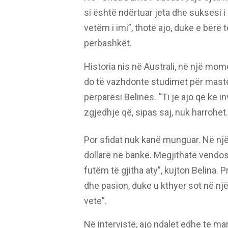
si është ndërtuar jeta dhe suksesi 
vetëm i imi”, thotë ajo, duke e bërë 
përbashkët.
Historia nis në Australi, në një mo
do të vazhdonte studimet për master.
përparësi Belinës. “Ti je ajo që ke i
zgjedhje që, sipas saj, nuk harrohet.
Por sfidat nuk kanë munguar. Në një 
dollarë në bankë. Megjithatë vendosë
futëm të gjitha aty”, kujton Belina.
dhe pasion, duke u kthyer sot në një
vete”.
Në intervistë, ajo ndalet edhe te m