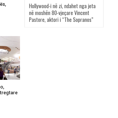
ës,
Hollywood-i në zi, ndahet nga jeta
në moshën 80-vjeçare Vincent
Pastore, aktori i “The Sopranos”
o,
tregtare