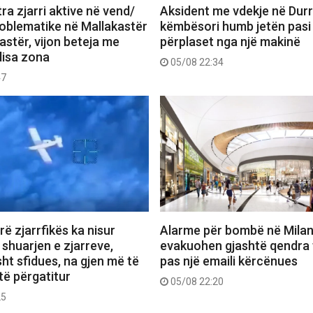
ra zjarri aktive në vend/
Aksident me vdekje në Durr
roblematike në Mallakastër
këmbësori humb jetën pasi
astër, vijon beteja me
përplaset nga një makinë
disa zona
05/08 22:34
47
arë zjarrfikës ka nisur
Alarme për bombë në Milan
shuarjen e zjarreve,
evakuohen gjashtë qendra 
ht sfidues, na gjen më të
pas një emaili kërcënues
të përgatitur
05/08 22:20
25