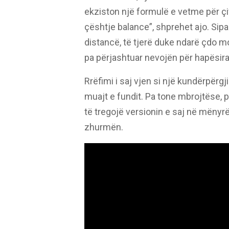
ekziston një formulë e vetme për çi
çështje balance”, shprehet ajo. Sip
distancë, të tjerë duke ndarë çdo m
pa përjashtuar nevojën për hapësira
Rrëfimi i saj vjen si një kundërpërgj
muajt e fundit. Pa tone mbrojtëse, 
të tregojë versionin e saj në mënyrë
zhurmën.