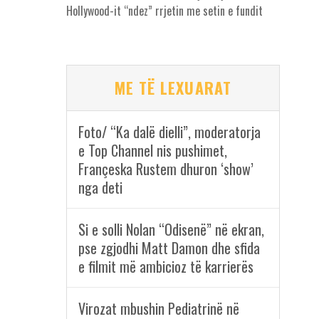
Hollywood-it “ndez” rrjetin me setin e fundit
ME TË LEXUARAT
Foto/ “Ka dalë dielli”, moderatorja
e Top Channel nis pushimet,
Françeska Rustem dhuron ‘show’
nga deti
Si e solli Nolan “Odisenë” në ekran,
pse zgjodhi Matt Damon dhe sfida
e filmit më ambicioz të karrierës
Virozat mbushin Pediatrinë në