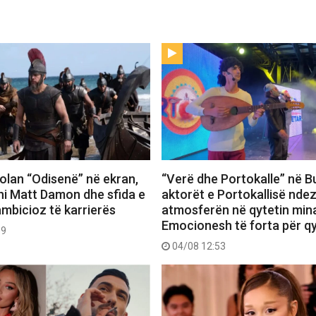
 Nolan “Odisenë” në ekran,
“Verë dhe Portokalle” në Bu
hi Matt Damon dhe sfida e
aktorët e Portokallisë ndez
ambicioz të karrierës
atmosferën në qytetin mina
Emocionesh të forta për q
09
04/08 12:53