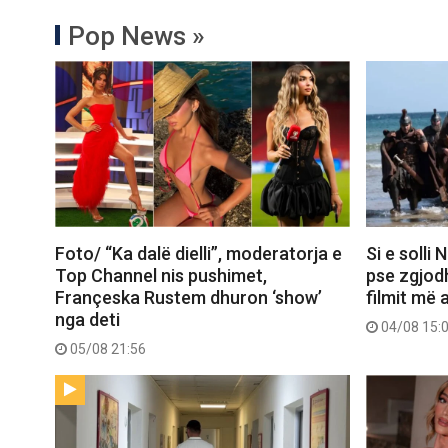
Pop News »
Foto/ “Ka dalë dielli”, moderatorja e
Si e solli
Top Channel nis pushimet,
pse zgjod
Françeska Rustem dhuron ‘show’
filmit më 
nga deti
04/08 15:
05/08 21:56