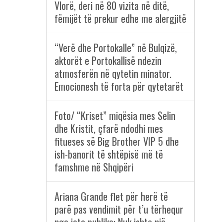
Vlorë, deri në 80 vizita në ditë,
fëmijët të prekur edhe me alergjitë
“Verë dhe Portokalle” në Bulqizë,
aktorët e Portokallisë ndezin
atmosferën në qytetin minator.
Emocionesh të forta për qytetarët
Foto/ “Kriset” miqësia mes Selin
dhe Kristit, çfarë ndodhi mes
fitueses së Big Brother VIP 5 dhe
ish-banorit të shtëpisë më të
famshme në Shqipëri
Ariana Grande flet për herë të
parë pas vendimit për t’u tërhequr