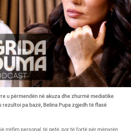
 e tyre u përmendën në akuza dhe zhurmë mediatike
s rezultoi pa bazë, Belina Pupa zgjedh të flasë
jë rrëfim personal, të qetë, por të fortë për mënyrën