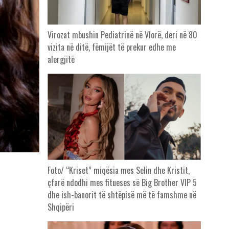
Virozat mbushin Pediatrinë në Vlorë, deri në 80
vizita në ditë, fëmijët të prekur edhe me
alergjitë
Foto/ “Kriset” miqësia mes Selin dhe Kristit,
çfarë ndodhi mes fitueses së Big Brother VIP 5
dhe ish-banorit të shtëpisë më të famshme në
Shqipëri