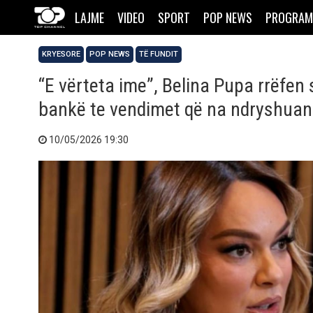
LAJME
VIDEO
SPORT
POP NEWS
PROGRAM
KRYESORE
POP NEWS
TË FUNDIT
“E vërteta ime”, Belina Pupa rrëfen 
bankë te vendimet që na ndryshuan
10/05/2026 19:30