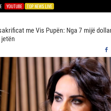
E
YOUTUBE
TOP NEWS LIVE
sakrificat me Vis Pupën: Nga 7 mijë dolla
 jetën