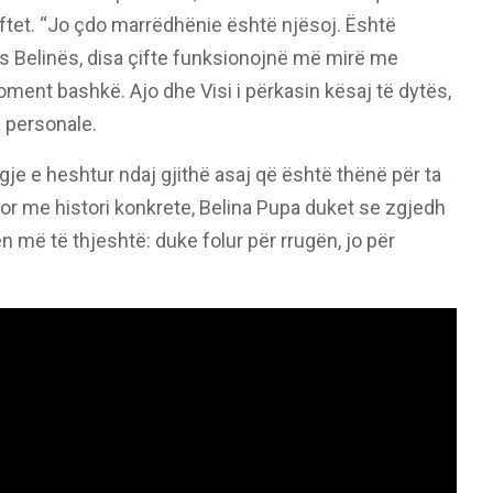
ftet. “Jo çdo marrëdhënie është njësoj. Është
as Belinës, disa çifte funksionojnë më mirë me
oment bashkë. Ajo dhe Visi i përkasin kësaj të dytës,
 personale.
igje e heshtur ndaj gjithë asaj që është thënë për ta
por me histori konkrete, Belina Pupa duket se zgjedh
n më të thjeshtë: duke folur për rrugën, jo për