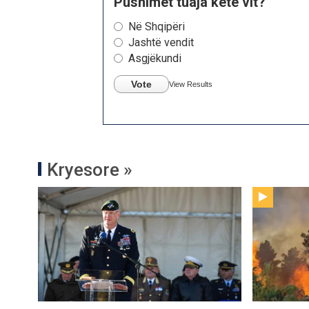
Pushimet tuaja këtë vit?
Në Shqipëri
Jashtë vendit
Asgjëkundi
Vote
View Results
Kryesore »