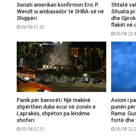
Senati amerikan konfirmon Eric P.
Shtatë vat
Wendt si ambasador të SHBA-së në
Situata p
Shqipëri
dhe Gjirok
flakët në 
06/08 01:20
05/08 22:
Panik për banorët/ Një makinë
Avioni i p
shpërthen duke ecur në zonën e
punën për 
Laprakës, shpëton pa lëndime
Rama: Gus
shoferi
fortë dhe 
05/08 22:31
05/08 22: