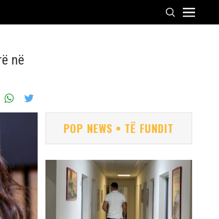
rë në
POP NEWS • TË FUNDIT