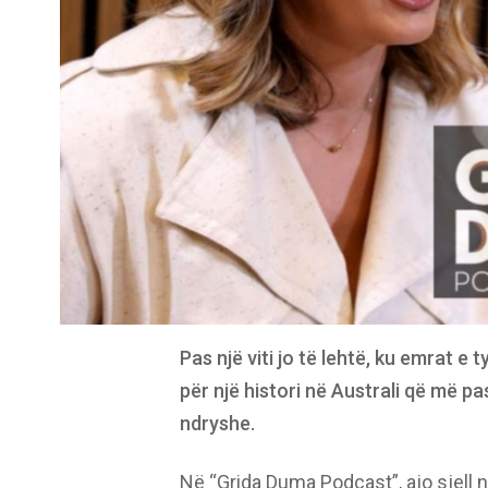
Pas një viti jo të lehtë, ku emrat
për një histori në Australi që më pa
ndryshe.
Në “Grida Duma Podcast”, ajo sjell n