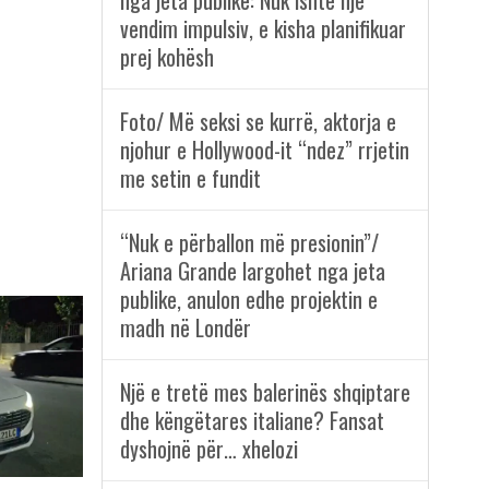
nga jeta publike: Nuk ishte një
vendim impulsiv, e kisha planifikuar
prej kohësh
Foto/ Më seksi se kurrë, aktorja e
njohur e Hollywood-it “ndez” rrjetin
me setin e fundit
“Nuk e përballon më presionin”/
Ariana Grande largohet nga jeta
publike, anulon edhe projektin e
madh në Londër
Një e tretë mes balerinës shqiptare
dhe këngëtares italiane? Fansat
dyshojnë për… xhelozi