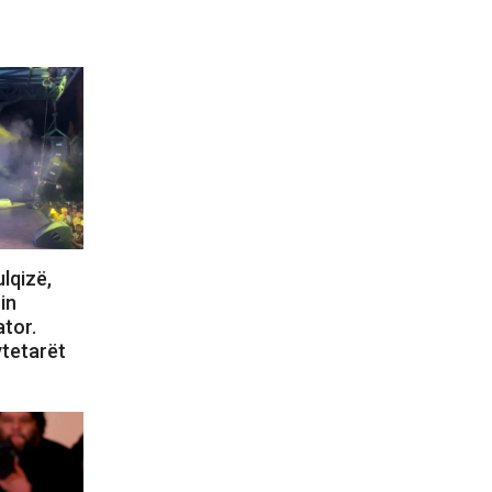
lqizë,
in
tor.
ytetarët