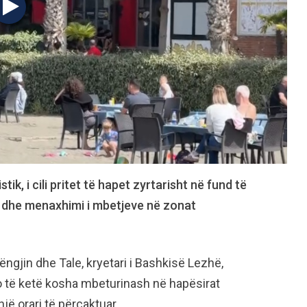
tik, i cili pritet të hapet zyrtarisht në fund të
a dhe menaxhimi i mbetjeve në zonat
ngjin dhe Tale, kryetari i Bashkisë Lezhë,
o të ketë kosha mbeturinash në hapësirat
jë orari të përcaktuar.