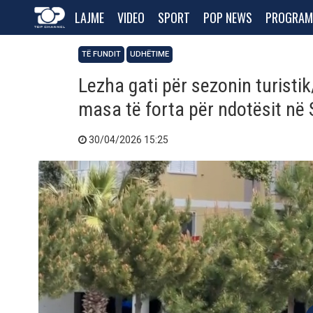
LAJME
VIDEO
SPORT
POP NEWS
PROGRAM
TË FUNDIT
UDHËTIME
Lezha gati për sezonin turistik
masa të forta për ndotësit në 
30/04/2026 15:25