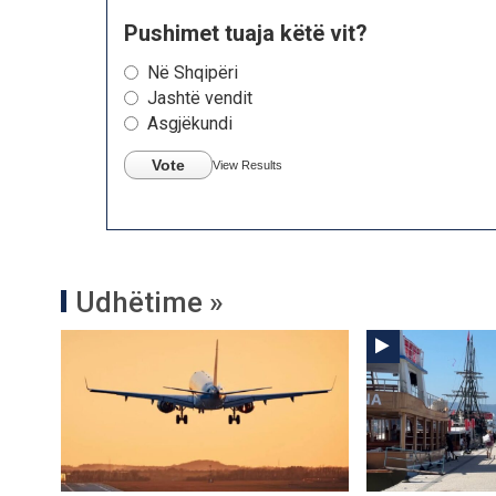
Pushimet tuaja këtë vit?
Në Shqipëri
Jashtë vendit
Asgjëkundi
Vote
View Results
Udhëtime »