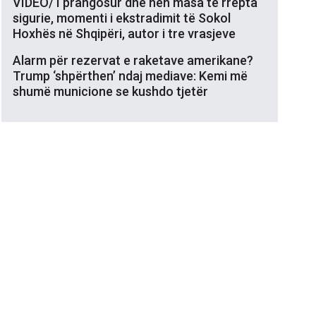
VIDEO/ I prangosur dhe nën masa të rrepta
sigurie, momenti i ekstradimit të Sokol
Hoxhës në Shqipëri, autor i tre vrasjeve
Alarm për rezervat e raketave amerikane?
Trump ‘shpërthen’ ndaj mediave: Kemi më
shumë municione se kushdo tjetër