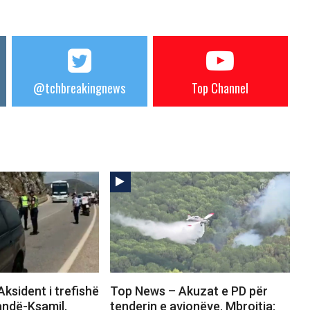
@tchbreakingnews
Top Channel
ksident i trefishë
Top News – Akuzat e PD për
andë-Ksamil,
tenderin e avionëve. Mbrojtja: