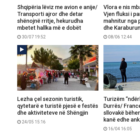
Shqipëria lëviz me avion e anije/
Vlora e nis mb
Transporti ajror dhe detar
Vjen fluksi i pa
shënojnë rritje, hekurudha
mahnitur nga 
mbetet hallka më e dobët
dhe Karaburu
30/07 19:52
08/06 12:44
Lezha çel sezonin turistik,
Turizëm “ndër
qytetarë e turistë pjesë e festës
Durrës/ France
dhe aktiviteteve në Shëngjin
sllovakë bëhe
kanë edhe an
24/05 15:16
16/04 16:05