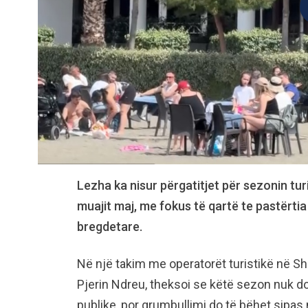
Lezha ka nisur përgatitjet për sezonin turis
muajit maj, me fokus të qartë te pastërti
bregdetare.
Në një takim me operatorët turistikë në Shë
Pjerin Ndreu, theksoi se këtë sezon nuk d
publike, por grumbullimi do të bëhet sipas n