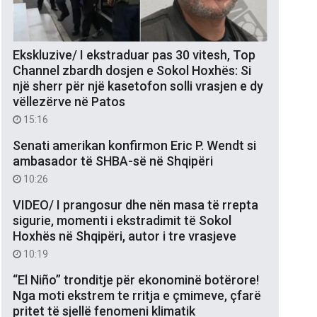
Ekskluzive/ I ekstraduar pas 30 vitesh, Top
Channel zbardh dosjen e Sokol Hoxhës: Si
një sherr për një kasetofon solli vrasjen e dy
vëllezërve në Patos
15:16
Senati amerikan konfirmon Eric P. Wendt si
ambasador të SHBA-së në Shqipëri
10:26
VIDEO/ I prangosur dhe nën masa të rrepta
sigurie, momenti i ekstradimit të Sokol
Hoxhës në Shqipëri, autor i tre vrasjeve
10:19
“El Niño” tronditje për ekonominë botërore!
Nga moti ekstrem te rritja e çmimeve, çfarë
pritet të sjellë fenomeni klimatik