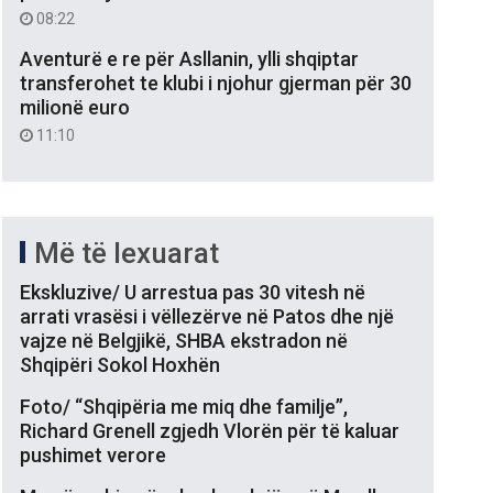
08:22
Aventurë e re për Asllanin, ylli shqiptar
transferohet te klubi i njohur gjerman për 30
milionë euro
11:10
Më të lexuarat
Ekskluzive/ U arrestua pas 30 vitesh në
arrati vrasësi i vëllezërve në Patos dhe një
vajze në Belgjikë, SHBA ekstradon në
Shqipëri Sokol Hoxhën
Foto/ “Shqipëria me miq dhe familje”,
Richard Grenell zgjedh Vlorën për të kaluar
pushimet verore