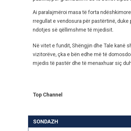
Ai paralajmëroi masa të forta ndëshkimore
rregullat e vendosura për pastërtinë, duke
ndotjes së qëllimshme të mjedisit.
Në vitet e fundit, Shëngjin dhe Tale kanë s
vizitorëve, çka e bën edhe më të domosdos
mjedis të pastër dhe të menaxhuar siç duh
Top Channel
SONDAZH