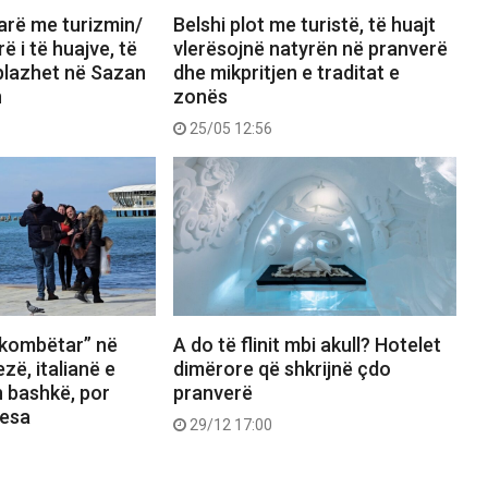
arë me turizmin/
Belshi plot me turistë, të huajt
rë i të huajve, të
vlerësojnë natyrën në pranverë
plazhet në Sazan
dhe mikpritjen e traditat e
n
zonës
25/05 12:56
kombëtar” në
A do të flinit mbi akull? Hotelet
zë, italianë e
dimërore që shkrijnë çdo
n bashkë, por
pranverë
kesa
29/12 17:00