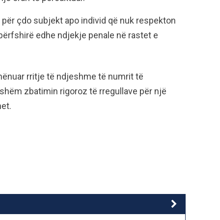
 për çdo subjekt apo individ që nuk respekton
 përfshirë edhe ndjekje penale në rastet e
hënuar rritje të ndjeshme të numrit të
hëm zbatimin rigoroz të rregullave për një
et.