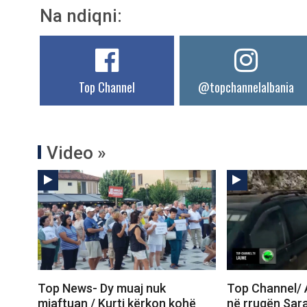
Na ndiqni:
Top Channel
@topchannelalbania
Video »
Top News- Dy muaj nuk
Top Channel/ A
mjaftuan / Kurti kërkon kohë
në rrugën Sar