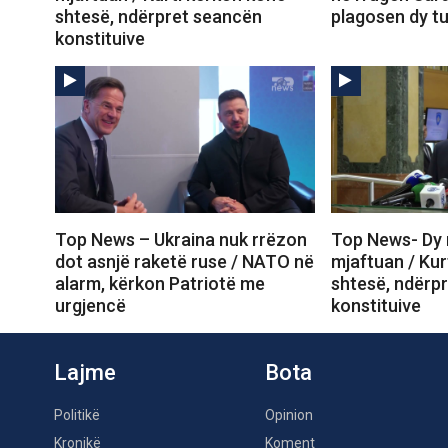
shtesë, ndërpret seancën
plagosen dy tu
konstituive
Top News – Ukraina nuk rrëzon
Top News- Dy 
dot asnjë raketë ruse / NATO në
mjaftuan / Kur
alarm, kërkon Patriotë me
shtesë, ndërp
urgjencë
konstituive
Lajme
Bota
Politikë
Opinion
Kronikë
Koment