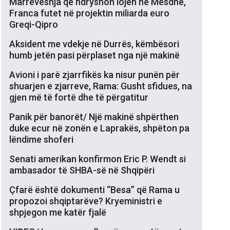
Marrëveshja që ndryshon lojën në Mesdhe,
Franca futet në projektin miliarda euro
Greqi-Qipro
Aksident me vdekje në Durrës, këmbësori
humb jetën pasi përplaset nga një makinë
Avioni i parë zjarrfikës ka nisur punën për
shuarjen e zjarreve, Rama: Gusht sfidues, na
gjen më të fortë dhe të përgatitur
Panik për banorët/ Një makinë shpërthen
duke ecur në zonën e Laprakës, shpëton pa
lëndime shoferi
Senati amerikan konfirmon Eric P. Wendt si
ambasador të SHBA-së në Shqipëri
Çfarë është dokumenti “Besa” që Rama u
propozoi shqiptarëve? Kryeministri e
shpjegon me katër fjalë