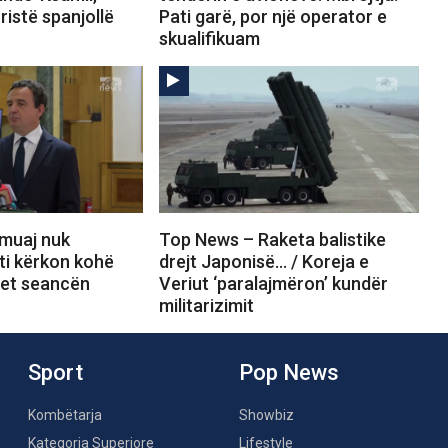
ristë spanjollë
Pati garë, por një operator e
skualifikuam
muaj nuk
Top News – Raketa balistike
ti kërkon kohë
drejt Japonisë… / Koreja e
ret seancën
Veriut ‘paralajmëron’ kundër
militarizimit
Sport
Pop News
Kombëtarja
Showbiz
Kategoria Superiore
Lifestyle