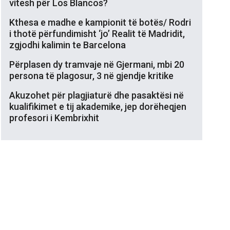
vitesh për Los Blancos?
Kthesa e madhe e kampionit të botës/ Rodri
i thotë përfundimisht ‘jo’ Realit të Madridit,
zgjodhi kalimin te Barcelona
Përplasen dy tramvaje në Gjermani, mbi 20
persona të plagosur, 3 në gjendje kritike
Akuzohet për plagjiaturë dhe pasaktësi në
kualifikimet e tij akademike, jep dorëheqjen
profesori i Kembrixhit