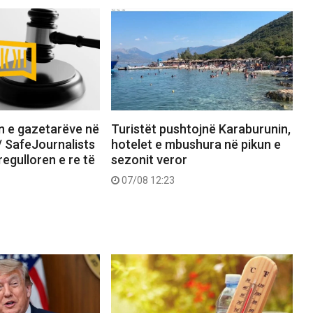
n e gazetarëve në
Turistët pushtojnë Karaburunin,
”/ SafeJournalists
hotelet e mbushura në pikun e
egulloren e re të
sezonit veror
07/08 12:23