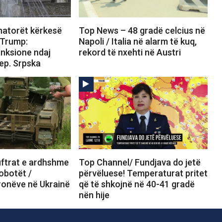
atorët kërkesë
Top News – 48 gradë celcius në
 Trump:
Napoli / Italia në alarm të kuq,
anksione ndaj
rekord të nxehti në Austri
ep. Srpska
ftrat e ardhshme
Top Channel/ Fundjava do jetë
obotët /
përvëluese! Temperaturat pritet
ronëve në Ukrainë
që të shkojnë në 40-41 gradë
nën hije