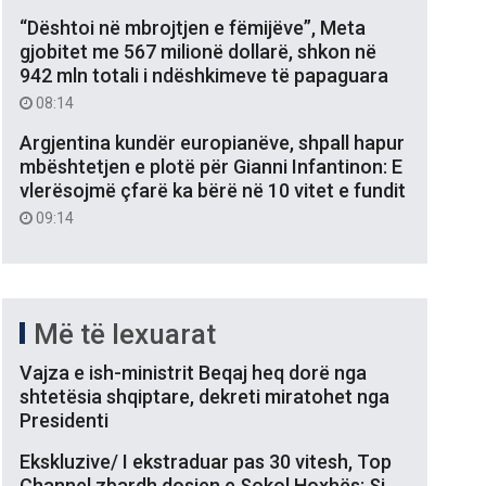
“Dështoi në mbrojtjen e fëmijëve”, Meta
gjobitet me 567 milionë dollarë, shkon në
942 mln totali i ndëshkimeve të papaguara
08:14
Argjentina kundër europianëve, shpall hapur
mbështetjen e plotë për Gianni Infantinon: E
vlerësojmë çfarë ka bërë në 10 vitet e fundit
09:14
Më të lexuarat
Vajza e ish-ministrit Beqaj heq dorë nga
shtetësia shqiptare, dekreti miratohet nga
Presidenti
Ekskluzive/ I ekstraduar pas 30 vitesh, Top
Channel zbardh dosjen e Sokol Hoxhës: Si