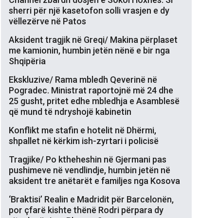
sherri për një kasetofon solli vrasjen e dy
vëllezërve në Patos
Aksident tragjik në Greqi/ Makina përplaset
me kamionin, humbin jetën nënë e bir nga
Shqipëria
Ekskluzive/ Rama mbledh Qeverinë në
Pogradec. Ministrat raportojnë më 24 dhe
25 gusht, pritet edhe mbledhja e Asamblesë
që mund të ndryshojë kabinetin
Konflikt me stafin e hotelit në Dhërmi,
shpallet në kërkim ish-zyrtari i policisë
Tragjike/ Po ktheheshin në Gjermani pas
pushimeve në vendlindje, humbin jetën në
aksident tre anëtarët e familjes nga Kosova
‘Braktisi’ Realin e Madridit për Barcelonën,
por çfarë kishte thënë Rodri përpara dy