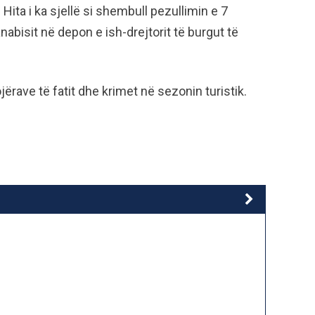
ita i ka sjellë si shembull pezullimin e 7
anabisit në depon e ish-drejtorit të burgut të
lojërave të fatit dhe krimet në sezonin turistik.