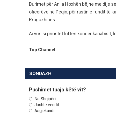
Burimet për Anila Hoxhën bëjnë me dije se H
oficerëve në Peqin, për rastin e fundit të k
Rrogozhinës.
Ai vuri si prioritet luftën kundër kanabisit, 
Top Channel
SONDAZH
Pushimet tuaja këtë vit?
Në Shqipëri
Jashtë vendit
Asgjëkundi