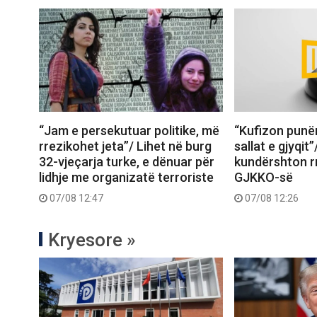
“Jam e persekutuar politike, më
“Kufizon punë
rrezikohet jeta”/ Lihet në burg
sallat e gjyqit
32-vjeçarja turke, e dënuar për
kundërshton rr
lidhje me organizatë terroriste
GJKKO-së
07/08 12:47
07/08 12:26
Kryesore »