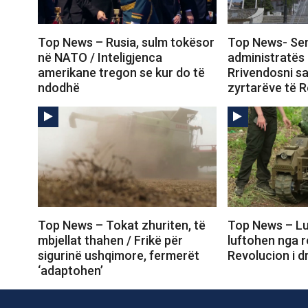
Top News – Rusia, sulm tokësor
Top News- Sen
në NATO / Inteligjenca
administratës
amerikane tregon se kur do të
Rrivendosni s
ndodhë
zyrtarëve të R
Top News – Tokat zhuriten, të
Top News – Lu
mbjellat thahen / Frikë për
luftohen nga r
sigurinë ushqimore, fermerët
Revolucion i d
‘adaptohen’