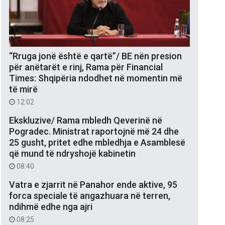
“Rruga jonë është e qartë”/ BE nën presion
për anëtarët e rinj, Rama për Financial
Times: Shqipëria ndodhet në momentin më
të mirë
12:02
Ekskluzive/ Rama mbledh Qeverinë në
Pogradec. Ministrat raportojnë më 24 dhe
25 gusht, pritet edhe mbledhja e Asamblesë
që mund të ndryshojë kabinetin
08:40
Vatra e zjarrit në Panahor ende aktive, 95
forca speciale të angazhuara në terren,
ndihmë edhe nga ajri
08:25