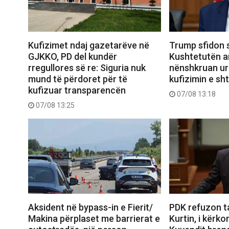
Kufizimet ndaj gazetarëve në
Trump sfidon 
GJKKO, PD del kundër
Kushtetutën a
rregullores së re: Siguria nuk
nënshkruan urd
mund të përdoret për të
kufizimin e sht
kufizuar transparencën
07/08 13:18
07/08 13:25
Aksident në bypass-in e Fierit/
PDK refuzon t
Makina përplaset me barrierat e
Kurtin, i kërko