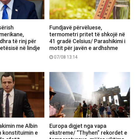
sërish
Fundjavë përvëluese,
merikane,
termometri pritet të shkojë në
hra të rinj për
41 gradë Celsius/ Parashikimi i
etësisë në lindje
motit për javën e ardhshme
07/08 13:14
akimin me Albin
Europa digjet nga vapa
n konstituimin e
ekstreme/ “Thyhen” rekordet e