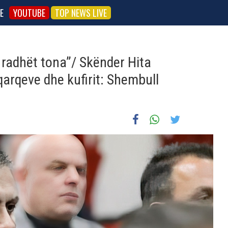
E
YOUTUBE
TOP NEWS LIVE
ë radhët tona”/ Skënder Hita
qarqeve dhe kufirit: Shembull