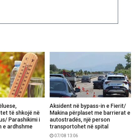
ëluese,
Aksident në bypass-in e Fierit/
tet të shkojë në
Makina përplaset me barrierat e
us/ Parashikimi i
autostradës, një person
ën e ardhshme
transportohet në spital
07/08 13:06