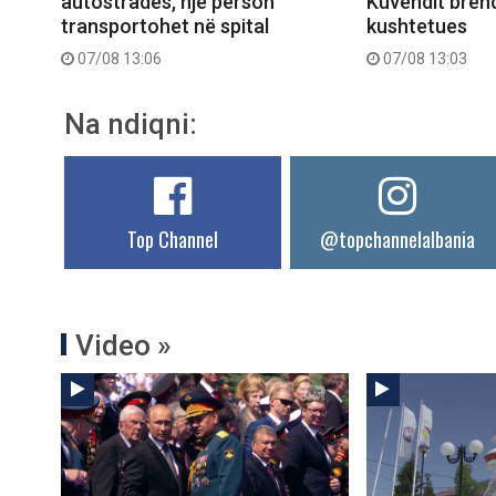
autostradës, një person
Kuvendit brend
transportohet në spital
kushtetues
07/08 13:06
07/08 13:03
Na ndiqni:
Top Channel
@topchannelalbania
Video »