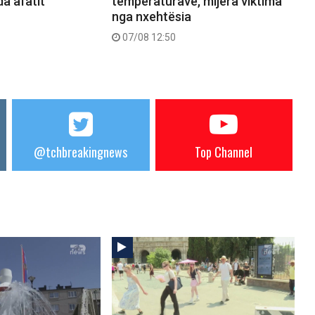
a afatit
temperaturave, mijëra viktima
nga nxehtësia
07/08 12:50
@tchbreakingnews
Top Channel