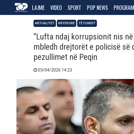
LAJME
VIDEO
SPORT
POP NEWS
PROGRAM
AKTUALITET
KRYESORE
TË FUNDIT
“Lufta ndaj korrupsionit nis n
mbledh drejtorët e policisë së 
pezullimet në Peqin
03/04/2026 14:23