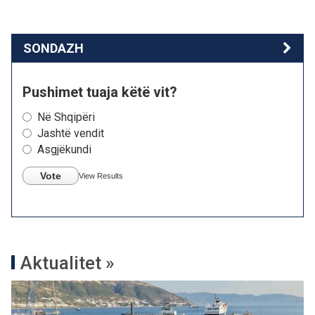
SONDAZH
Pushimet tuaja këtë vit?
Në Shqipëri
Jashtë vendit
Asgjëkundi
Vote
View Results
Aktualitet »