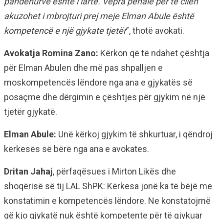
pandehurve është i lartë. Vepra penale për të cilën
akuzohet i mbrojturi prej meje Elman Abule është
kompetencë e një gjykate tjetër
”, thotë avokati.
Avokatja Romina Zano:
Kërkon që të ndahet çështja
për Elman Abulen dhe më pas shpalljen e
moskompetencës lëndore nga ana e gjykatës së
posaçme dhe dërgimin e çështjes për gjykim në një
tjetër gjykatë.
Elman Abule:
Unë kërkoj gjykim të shkurtuar, i qëndroj
kërkesës së bërë nga ana e avokates.
Dritan Jahaj
, përfaqësues i Mirton Likës dhe
shoqërisë së tij LAL ShPK: Kërkesa jonë ka të bëjë me
konstatimin e kompetencës lëndore. Ne konstatojmë
që kjo gjykatë nuk është kompetente për të gjykuar