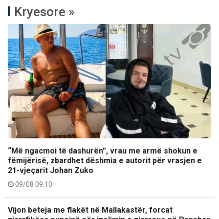
Kryesore »
“Më ngacmoi të dashurën”, vrau me armë shokun e
fëmijërisë, zbardhet dëshmia e autorit për vrasjen e
21-vjeçarit Johan Zuko
09/08 09:10
Vijon beteja me flakët në Mallakastër, forcat