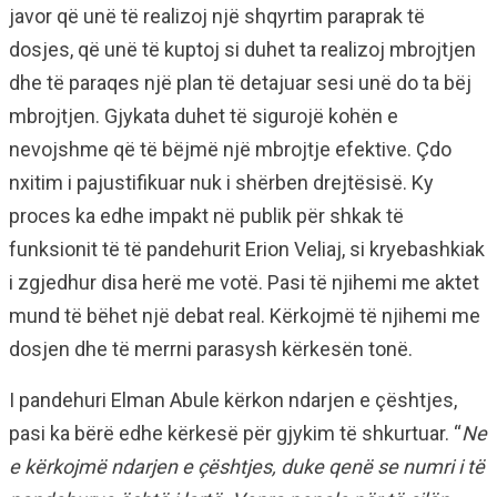
javor që unë të realizoj një shqyrtim paraprak të
dosjes, që unë të kuptoj si duhet ta realizoj mbrojtjen
dhe të paraqes një plan të detajuar sesi unë do ta bëj
mbrojtjen. Gjykata duhet të sigurojë kohën e
nevojshme që të bëjmë një mbrojtje efektive. Çdo
nxitim i pajustifikuar nuk i shërben drejtësisë. Ky
proces ka edhe impakt në publik për shkak të
funksionit të të pandehurit Erion Veliaj, si kryebashkiak
i zgjedhur disa herë me votë. Pasi të njihemi me aktet
mund të bëhet një debat real. Kërkojmë të njihemi me
dosjen dhe të merrni parasysh kërkesën tonë.
I pandehuri Elman Abule kërkon ndarjen e çështjes,
pasi ka bërë edhe kërkesë për gjykim të shkurtuar. “
Ne
e kërkojmë ndarjen e çështjes, duke qenë se numri i të