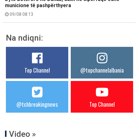
municione të pashpërthyera
09/08 08:13
Na ndiqni:
Top Channel
@topchannelalbania
@tchbreakingnews
Top Channel
Video »