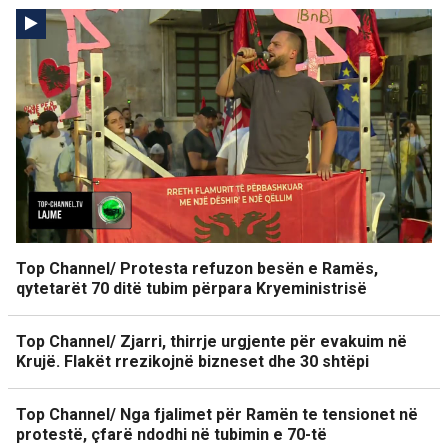
Top Channel/ Protesta refuzon besën e Ramës,
qytetarët 70 ditë tubim përpara Kryeministrisë
Top Channel/ Zjarri, thirrje urgjente për evakuim në
Krujë. Flakët rrezikojnë bizneset dhe 30 shtëpi
Top Channel/ Nga fjalimet për Ramën te tensionet në
protestë, çfarë ndodhi në tubimin e 70-të