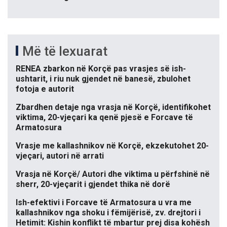
Më të lexuarat
RENEA zbarkon në Korçë pas vrasjes së ish-
ushtarit, i riu nuk gjendet në banesë, zbulohet
fotoja e autorit
Zbardhen detaje nga vrasja në Korçë, identifikohet
viktima, 20-vjeçari ka qenë pjesë e Forcave të
Armatosura
Vrasje me kallashnikov në Korçë, ekzekutohet 20-
vjeçari, autori në arrati
Vrasja në Korçë/ Autori dhe viktima u përfshinë në
sherr, 20-vjeçarit i gjendet thika në dorë
Ish-efektivi i Forcave të Armatosura u vra me
kallashnikov nga shoku i fëmijërisë, zv. drejtori i
Hetimit: Kishin konflikt të mbartur prej disa kohësh