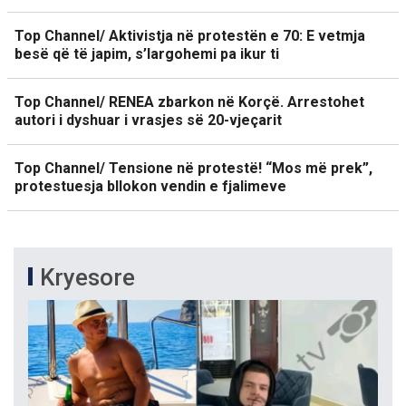
Top Channel/ Aktivistja në protestën e 70: E vetmja
besë që të japim, s’largohemi pa ikur ti
Top Channel/ RENEA zbarkon në Korçë. Arrestohet
autori i dyshuar i vrasjes së 20-vjeçarit
Top Channel/ Tensione në protestë! “Mos më prek”,
protestuesja bllokon vendin e fjalimeve
Kryesore