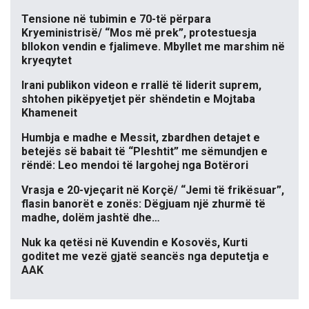
Tensione në tubimin e 70-të përpara
Kryeministrisë/ “Mos më prek”, protestuesja
bllokon vendin e fjalimeve. Mbyllet me marshim në
kryeqytet
Irani publikon videon e rrallë të liderit suprem,
shtohen pikëpyetjet për shëndetin e Mojtaba
Khameneit
Humbja e madhe e Messit, zbardhen detajet e
betejës së babait të “Pleshtit” me sëmundjen e
rëndë: Leo mendoi të largohej nga Botërori
Vrasja e 20-vjeçarit në Korçë/ “Jemi të frikësuar”,
flasin banorët e zonës: Dëgjuam një zhurmë të
madhe, dolëm jashtë dhe…
Nuk ka qetësi në Kuvendin e Kosovës, Kurti
goditet me vezë gjatë seancës nga deputetja e
AAK