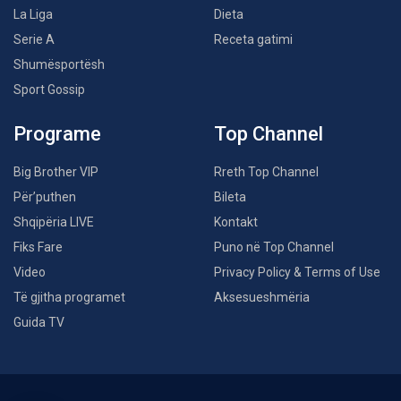
La Liga
Dieta
Serie A
Receta gatimi
Shumësportësh
Sport Gossip
Programe
Top Channel
Big Brother VIP
Rreth Top Channel
Për’puthen
Bileta
Shqipëria LIVE
Kontakt
Fiks Fare
Puno në Top Channel
Video
Privacy Policy & Terms of Use
Të gjitha programet
Aksesueshmëria
Guida TV