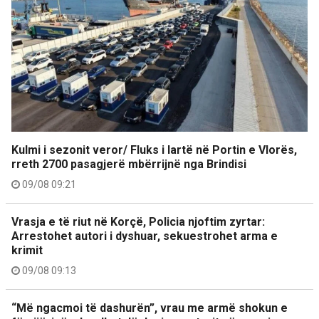
Kulmi i sezonit veror/ Fluks i lartë në Portin e Vlorës,
rreth 2700 pasagjerë mbërrijnë nga Brindisi
09/08 09:21
Vrasja e të riut në Korçë, Policia njoftim zyrtar:
Arrestohet autori i dyshuar, sekuestrohet arma e
krimit
09/08 09:13
“Më ngacmoi të dashurën”, vrau me armë shokun e