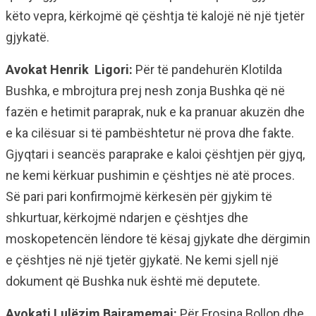
këto vepra, kërkojmë që çështja të kalojë në një tjetër
gjykatë.
Avokat Henrik Ligori:
Për të pandehurën Klotilda
Bushka, e mbrojtura prej nesh zonja Bushka që në
fazën e hetimit paraprak, nuk e ka pranuar akuzën dhe
e ka cilësuar si të pambështetur në prova dhe fakte.
Gjyqtari i seancës paraprake e kaloi çështjen për gjyq,
ne kemi kërkuar pushimin e çështjes në atë proces.
Së pari pari konfirmojmë kërkesën për gjykim të
shkurtuar, kërkojmë ndarjen e çështjes dhe
moskopetencën lëndore të kësaj gjykate dhe dërgimin
e çështjes në një tjetër gjykatë. Ne kemi sjell një
dokument që Bushka nuk është më deputete.
Avokati Lulëzim Bajramemaj:
Për Frosina Bollon dhe