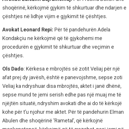
shoqërinë, kërkojmë gjykim të shkurtuar dhe ndarjen e
çështjes në lidhje vijim e gjykimit të çështjes.
Avokat Leonard Repi:
Për të pandehurën Adela
Kondakçiu ne kërkojmë që të gjykohemi me
procedurën e gjykimit të shkurtuar dhe veçimin e
çështjes.
Ols Dado
: Kërkesa e mbrojtës së zotit Veliaj për një
afat prej dy javësh, është e panevojshme, sepse zoti
Veliaj ka ndryshuar disa mbrojtës, aktet i janë dhënë,
sepse mund te jemi serish edhe pas një muaj me të
njëjtën situatë, ndryshim avokati dhe ai do të kërkojë
kohe për t’u njohur me aktet. Për të pandehurin Elman
Abulen dhe shoqërinë ‘Rametal’, që kërkojnë