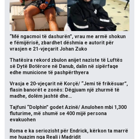
“Më ngacmoi të dashurën”, vrau me armë shokun
e fëmijërisë, zbardhet dëshmia e autorit për
vrasjen e 21-vjeçarit Johan Zuko
Thatësira rekord zbulon anijet naziste të Luftës
së Dytë Botërore në Danub, dalin në sipërfaqe
edhe municione të pashpërthyera
Vrasja e 20-vjeçarit në Korçë/ “Jemi të frikësuar”,
flasin banorët e zonës: Dëgjuam një zhurmë të
madhe, dolëm jashtë dhe…
Tajfuni “Dolphin” godet Azinë/ Anulohen mbi 1,300
fluturime, më shumë se 400 mijë persona
evakuohen
Roma e ka seriozisht për Endrick, kërkon ta marrë
me huazim nga Reali i Madridit