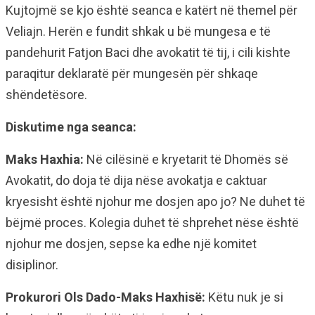
Kujtojmë se kjo është seanca e katërt në themel për
Veliajn. Herën e fundit shkak u bë mungesa e të
pandehurit Fatjon Baci dhe avokatit të tij, i cili kishte
paraqitur deklaratë për mungesën për shkaqe
shëndetësore.
Diskutime nga seanca:
Maks Haxhia:
Në cilësinë e kryetarit të Dhomës së
Avokatit, do doja të dija nëse avokatja e caktuar
kryesisht është njohur me dosjen apo jo? Ne duhet të
bëjmë proces. Kolegia duhet të shprehet nëse është
njohur me dosjen, sepse ka edhe një komitet
disiplinor.
Prokurori Ols Dado-Maks Haxhisë:
Këtu nuk je si