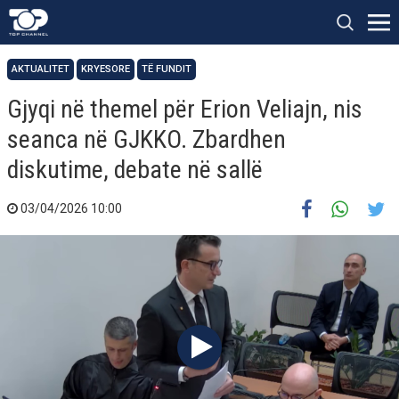
AKTUALITET
KRYESORE
TË FUNDIT
Gjyqi në themel për Erion Veliajn, nis
seanca në GJKKO. Zbardhen
diskutime, debate në sallë
03/04/2026 10:00