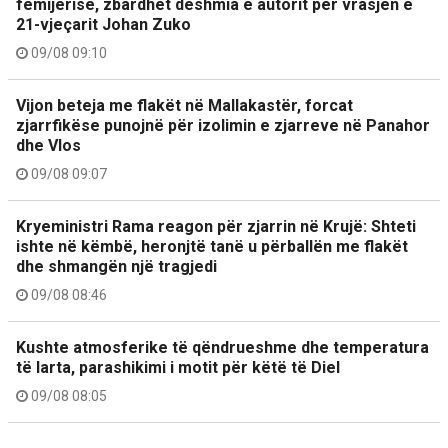
fëmijërisë, zbardhet dëshmia e autorit për vrasjen e
21-vjeçarit Johan Zuko
09/08 09:10
Vijon beteja me flakët në Mallakastër, forcat
zjarrfikëse punojnë për izolimin e zjarreve në Panahor
dhe Vlos
09/08 09:07
Kryeministri Rama reagon për zjarrin në Krujë: Shteti
ishte në këmbë, heronjtë tanë u përballën me flakët
dhe shmangën një tragjedi
09/08 08:46
Kushte atmosferike të qëndrueshme dhe temperatura
të larta, parashikimi i motit për këtë të Diel
09/08 08:05