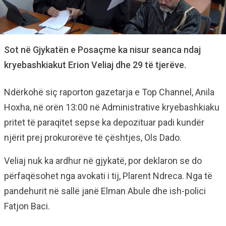
Sot në Gjykatën e Posaçme ka nisur seanca ndaj
kryebashkiakut Erion Veliaj dhe 29 të tjerëve.
Ndërkohë siç raporton gazetarja e Top Channel, Anila
Hoxha, në orën 13:00 në Administrative kryebashkiaku
pritet të paraqitet sepse ka depozituar padi kundër
njërit prej prokurorëve të çështjes, Ols Dado.
Veliaj nuk ka ardhur në gjykatë, por deklaron se do
përfaqësohet nga avokati i tij, Plarent Ndreca. Nga të
pandehurit në sallë janë Elman Abule dhe ish-polici
Fatjon Baci.