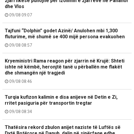
zjarrfikëse punojnë për izolimin e zjarreve në Panahor
dhe Vlos
09/08 09:07
Tajfuni “Dolphin” godet Azinë/ Anulohen mbi 1,300
fluturime, më shumë se 400 mijë persona evakuohen
09/08 08:57
Kryeministri Rama reagon për zjarrin në Krujë: Shteti
ishte në këmbë, heronjtë tanë u përballën me flakët
dhe shmangën një tragjedi
09/08 08:46
Turqia kufizon kalimin e disa anijeve në Detin e Zi,
rritet pasiguria për transportin tregtar
09/08 08:34
Thatësira rekord zbulon anijet naziste të Luftës së
Dytë Botërore në Danub, dalin në sipërfaqe edhe