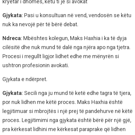
kryetar i dhomës, këtu ti je si avokat
Gjykata
: Pasi u konsultuan në vend, vendosën se këtu
nuk ka nevojë për të bërë debat.
Ndreca
: Mbështes kolegun, Maks Haxhia i ka të dyja
cilësitë dhe nuk mund të dalë nga njëra apo nga tjetra.
Procesi i rregullt ligjor lidhet edhe me mënyrën si
ushtron profesionin avokati.
Gjykata e ndërpret.
Gjykata
: Secili nga ju mund të ketë edhe tagra të tjera,
por nuk lidhen me këtë proces. Maks Haxhia është
legjitimuar si mbrojtës i një prej të pandehurve në këtë
proces. Legjitimimi nga gjykata është bërë për një gjë,
pra kërkesat lidhini me kërkesat paraprake që lidhen