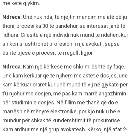
me këtë gjykim.
Ndreca
: Unë nuk ndaj të njëjtin mendim me atë që ju
thoni, procesi ka 30 të pandehur, se interesat janë të
lidhura. Cilësitë e një individi nuk mund të ndahen, kur
shikon si ushtrohet profesioni i një avokati, sepse
është pjesë e procesit të rregullt ligjor.
Ndreca
: Kam një kërkesë me shkrim, është dy faqe.
Unë kam kërkuar që të njihem me aktet e dosjes, unë
kam kërkuar oraret kur unë mund të vij në gjykatë për
t’u njohur me dosjen, më pas kam marrë angazhimin
për studimin e dosjes. Në fillim më thanë që do e
marrësh në mënyrë elektronike, por kjo nuk u bë e
mundur për shkak të kundërshtimit të prokurorisë.
Kam ardhur me një grup avokatësh. Kërkoj një afat 2-