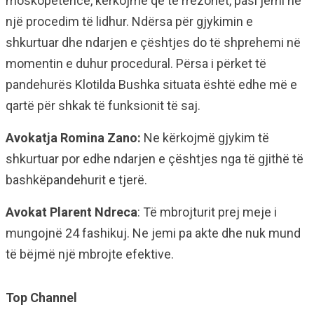
moskopetencë, kërkojmë që të rrezohet, pasi jemi në
një procedim të lidhur. Ndërsa për gjykimin e
shkurtuar dhe ndarjen e çështjes do të shprehemi në
momentin e duhur procedural. Përsa i përket të
pandehurës Klotilda Bushka situata është edhe më e
qartë për shkak të funksionit të saj.
Avokatja Romina Zano:
Ne kërkojmë gjykim të
shkurtuar por edhe ndarjen e çështjes nga të gjithë të
bashkëpandehurit e tjerë.
Avokat Plarent Ndreca
: Të mbrojturit prej meje i
mungojnë 24 fashikuj. Ne jemi pa akte dhe nuk mund
të bëjmë një mbrojte efektive.
Top Channel