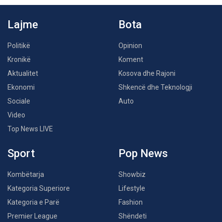
Lajme
Bota
Politikë
Opinion
Kronikë
Koment
Aktualitet
Kosova dhe Rajoni
Ekonomi
Shkencë dhe Teknologji
Sociale
Auto
Video
Top News LIVE
Sport
Pop News
Kombëtarja
Showbiz
Kategoria Superiore
Lifestyle
Kategoria e Parë
Fashion
Premier League
Shëndeti